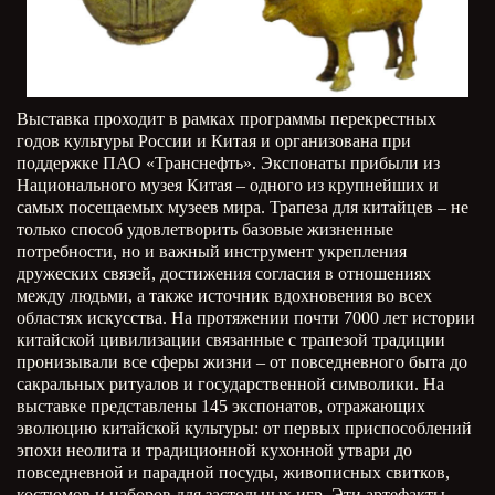
Выставка проходит в рамках программы перекрестных
годов культуры России и Китая и организована при
поддержке ПАО «Транснефть». Экспонаты прибыли из
Национального музея Китая – одного из крупнейших и
самых посещаемых музеев мира. Трапеза для китайцев – не
только способ удовлетворить базовые жизненные
потребности, но и важный инструмент укрепления
дружеских связей, достижения согласия в отношениях
между людьми, а также источник вдохновения во всех
областях искусства. На протяжении почти 7000 лет истории
китайской цивилизации связанные с трапезой традиции
пронизывали все сферы жизни – от повседневного быта до
сакральных ритуалов и государственной символики. На
выставке представлены 145 экспонатов, отражающих
эволюцию китайской культуры: от первых приспособлений
эпохи неолита и традиционной кухонной утвари до
повседневной и парадной посуды, живописных свитков,
костюмов и наборов для застольных игр. Эти артефакты