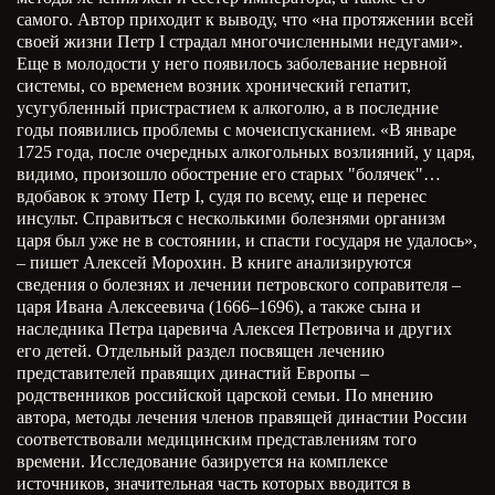
самого. Автор приходит к выводу, что «на протяжении всей
своей жизни Петр I страдал многочисленными недугами».
Еще в молодости у него появилось заболевание нервной
системы, со временем возник хронический гепатит,
усугубленный пристрастием к алкоголю, а в последние
годы появились проблемы с мочеиспусканием. «В январе
1725 года, после очередных алкогольных возлияний, у царя,
видимо, произошло обострение его старых "болячек"…
вдобавок к этому Петр I, судя по всему, еще и перенес
инсульт. Справиться с несколькими болезнями организм
царя был уже не в состоянии, и спасти государя не удалось»,
– пишет Алексей Морохин. В книге анализируются
сведения о болезнях и лечении петровского соправителя –
царя Ивана Алексеевича (1666–1696), а также сына и
наследника Петра царевича Алексея Петровича и других
его детей. Отдельный раздел посвящен лечению
представителей правящих династий Европы –
родственников российской царской семьи. По мнению
автора, методы лечения членов правящей династии России
соответствовали медицинским представлениям того
времени. Исследование базируется на комплексе
источников, значительная часть которых вводится в