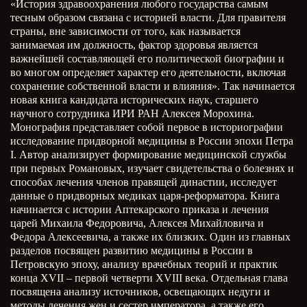
«История здравоохранения любого государства самым
тесным образом связана с историей власти. Для правителя
страны, вне зависимости от того, как называется
занимаемая им должность, фактор здоровья является
важнейшей составляющей его политической биографии и
во многом определяет характер его деятельности, включая
сохранение собственной власти и влияния». Так начинается
новая книга кандидата исторических наук, старшего
научного сотрудника ИРИ РАН Алексея Морохина.
Монография представляет собой первое в историографии
исследование придворной медицины в России эпохи Петра
I. Автор анализирует формирование медицинской службы
при первых Романовых, изучает свидетельства о болезнях и
способах лечения членов правящей династии, исследует
данные о придворных медиках царя-реформатора. Книга
начинается с истории Аптекарского приказа и лечения
царей Михаила Федоровича, Алексея Михайловича и
Федора Алексеевича, а также их близких. Один из главных
разделов посвящен развитию медицины в России в
Петровскую эпоху, анализу врачебных теорий и практик
конца
XVII
– первой четверти
XVIII
века. Отдельная глава
посвящена анализу источников, освещающих недуги и
методы лечения жен и сестер императора, а также его