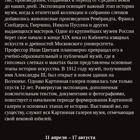
до наших дней. Экспозиция освещает важный этап истории
музея, когда к египетской коллекции и собранию слепков
добавились живописные произведения Рембрандта, Франса
Снейдерса, Гверчино, Никола Пуссена и других
выдающихся мастеров. Один из крупнейших музеев России
берет свое начало в конце
XIX
века из Кабинета изящных
искусств и древностей Московского университета.
Профессор Иван Цветаев планомерно превращал его в
учебно-образовательный и публичный музей, где в
гипсовых слепках и макетах были представлены основные
этапы истории искусства. В 1912 году музей, получивший
имя Александра
III
, был открыт в новом здании на
Волхонке. Однако Картинная галерея появилась там только
спустя 12 лет. Развернутая экспозиция, дополненная
пояснительным текстом, документами и фотографиями,
повествует о начальном периоде формирования Картинной
галереи и основных этапах ее истории. Выставкой же, по
существу, служит вся Картинная галерея музея, отмечающая
свой вековой юбилей.
11 апреля – 17 августа