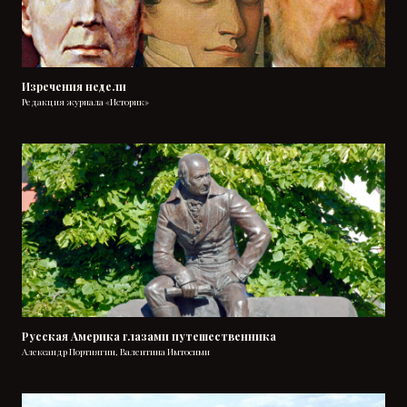
Изречения недели
Редакция журнала «Историк»
Русская Америка глазами путешественника
Александр Портнягин, Валентина Имтосими