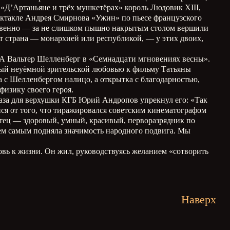
«Д’Артаньяне и трёх мушкетёрах» король Людовик XIII,
пектакле Андрея Смирнова «Ужин» по пьесе французского
твенно — за не слишком пышно накрытым столом вершили
т страна — монархией или республикой, — у этих двоих,
ХА Вальтер Шелленберг в «Семнадцати мгновениях весны».
ённый неуёмной зрительской любовью к фильму Татьяны
а с Шелленбергом налицо, а открытка с благодарностью,
физику своего героя.
каза для верхушки КГБ Юрий Андропов упрекнул его: «Так
йся от того, что тиражировался советским кинематографом
 отец — здоровый, умный, красивый, перворазрядник по
тем самым подняла значимость народного подвига. Мы
вь к жизни. Он жил, руководствуясь желанием «сотворить
Наверх