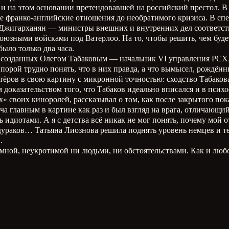
и на этом основании претендовавшей на российский престол. В 
ые франко-английские отношения до необратимого кризиса. В с
-Джигарханян — министры внешних и внутренних дел соответс
оюзными войсками под Ватерлоо. На то, чтобы решить, чем буде
ыло только два часа.
ди созданных Олегом Табаковым — начальник VI управления РС
о порой трудно понять, что в них правда, а что вымысел, рожд
тёров в свою картину с микронной точностью: сходство Табаков
доказательством того, что Табаков идеально вписался и в психо
» своих киноролей, рассказывал о том, как после закрытого по
ча главным в картине как раз и был взгляд на врага, отличающи
ь идиотами. А я с детства всё никак не мог понять, почему мой
 дураков… Татьяна Лиознова решила поднять уровень немцев и 
.
мной, неукротимой ни людьми, ни обстоятельствами. Как и любо