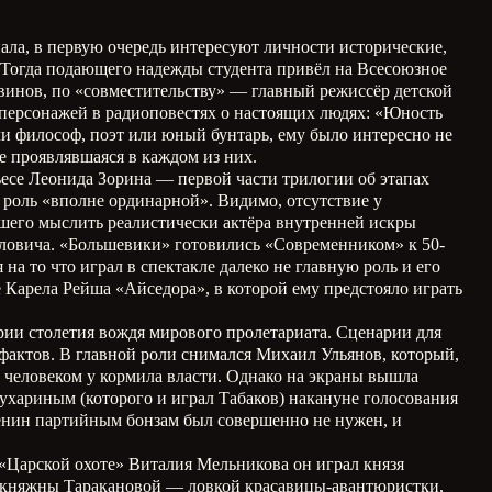
ала, в первую очередь интересуют личности исторические,
. Тогда подающего надежды студента привёл на Всесоюзное
винов, по «совместительству» — главный режиссёр детской
 персонажей в радиоповестях о настоящих людях: «Юность
и философ, поэт или юный бунтарь, ему было интересно не
че проявлявшаяся в каждом из них.
есе Леонида Зорина — первой части трилогии об этапах
роль «вполне ординарной». Видимо, отсутствие у
ыкшего мыслить реалистически актёра внутренней искры
вловича. «Большевики» готовились «Современником» к 50-
а то что играл в спектакле далеко не главную роль и его
е Карела Рейша «Айседора», в которой ему предстояло играть
ии столетия вождя мирового пролетариата. Сценарии для
актов. В главной роли снимался Михаил Ульянов, который,
м человеком у кормила власти. Однако на экраны вышла
хариным (которого и играл Табаков) накануне голосования
Ленин партийным бонзам был совершенно не нужен, и
 «Царской охоте» Виталия Мельникова он играл князя
о княжны Таракановой — ловкой красавицы-авантюристки,