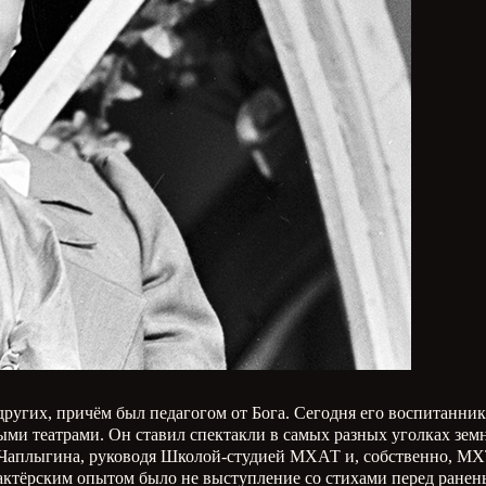
 других, причём был педагогом от Бога. Сегодня его воспитанн
ми театрами. Он ставил спектакли в самых разных уголках зе
 Чаплыгина, руководя Школой-студией МХАТ и, собственно, МХТ
ктёрским опытом было не выступление со стихами перед ранены