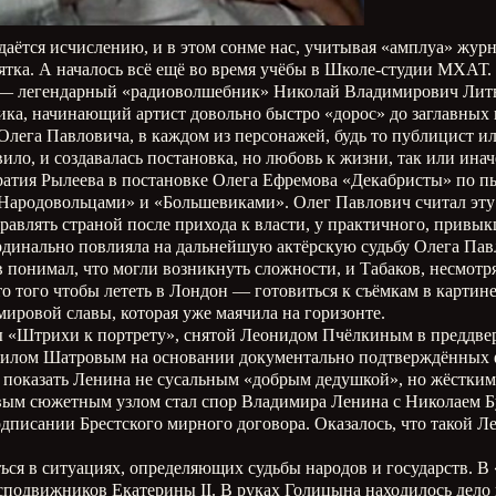
ётся исчислению, и в этом сонме нас, учитывая «амплуа» журн
сятка. А началось всё ещё во время учёбы в Школе-студии МХАТ
ва, — легендарный «радиоволшебник» Николай Владимирович Лит
рика, начинающий артист довольно быстро «дорос» до заглавных
лега Павловича, в каждом из персонажей, будь то публицист ил
ило, и создавалась постановка, но любовь к жизни, так или ина
ратия Рылеева в постановке Олега Ефремова «Декабристы» по пь
ародовольцами» и «Большевиками». Олег Павлович считал эту 
правлять страной после прихода к власти, у практичного, прив
кардинально повлияла на дальнейшую актёрскую судьбу Олега Па
понимал, что могли возникнуть сложности, и Табаков, несмотря н
сто того чтобы лететь в Лондон — готовиться к съёмкам в картин
 мировой славы, которая уже маячила на горизонте.
 «Штрихи к портрету», снятой Леонидом Пчёлкиным в преддвер
аилом Шатровым на основании документально подтверждённых ф
бы показать Ленина не сусальным «добрым дедушкой», но жёстки
вым сюжетным узлом стал спор Владимира Ленина с Николаем Бу
одписании Брестского мирного договора. Оказалось, что такой 
ться в ситуациях, определяющих судьбы народов и государств. В
подвижников Екатерины II. В руках Голицына находилось дел