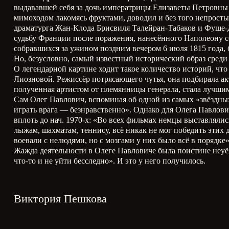
выдававшей себя за дочь императрицы Елизаветы Петровны 
мимоходом лакомясь фруктами, доводил и без того непрост
драматурга Жан-Клода Брисвиля Талейран-Табаков и Фуше
судьбу Франции после поражения, нанесённого Наполеону с
собравшихся за ужином поздним вечером 6 июля 1815 года, б
Но, безусловно, самый известный исторический образ сре
О легендарной картине ходит такое количество историй, чт
Лиозновой. Режиссёр потрясающего чутья, она подбирала ак
полученная артистом от племянницы генерала, стала лучшим 
Сам Олег Павлович, вспоминая об одной из самых «звёздных
играть врага — безнравственно». Однако для Олега Павлови
вплоть до нач. 1970-х: «Во всех фильмах немцы выставлялис
лыжам, шахматам, теннису, всё никак не мог победить этих
воевали с нелюдями, но с мозгами у них было всё в порядке»
Жажда деятельности в Олеге Павловиче была поистине неуё
что-то и не уйти бесследно». И это у него получилось.
Виктория Пешкова