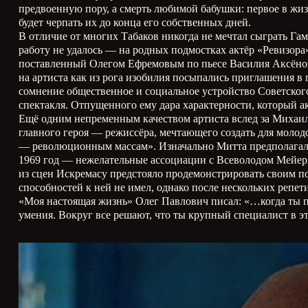
предвоенную пору, а смерть любимой бабушки: первое в жиз
будет черпать их до конца его собственных дней.
В отличие от многих Табаков никогда не мечтал сыграть Гам
работу не удалось — на родных подмостках актёр «Ревизора»
поставленный Олегом Ефремовым по пьесе Василия Аксёнова
на артиста как из рога изобилия посыпались приглашения в
сомнение общественное и социальное устройство Советского
спектакля. Отпущенного ему дара характерности, который ак
Ещё одним непременным качеством артиста вслед за Михаил
главного героя — режиссёра, мечтающего создать для моло
— революционным массам». Изначально Митта предполагал сн
1969 год — нежелательные ассоциации с Всеволодом Мейерх
из сцен Искремасу предстояло продемонстрировать своим по
способностей к ней не имел, однако после нескольких репет
«Моя настоящая жизнь» Олег Павлович писал: «…когда ты по
умения. Вокруг все решают, что ты крупный специалист в эт