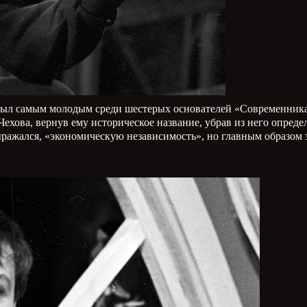
был самым молодым среди шестерых основателей «Современника»
хова, вернув ему историческое название, убрав из него опред
ыражался, «экономическую независимость», но главным образом з