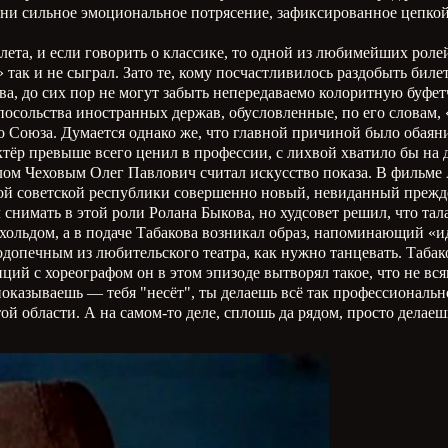
ни сильное эмоциональное потрясение, зафиксированное цепкой д
лета, и если говорить о классике, то одной из любимейших ролей
 так и не сыграл. Зато те, кому посчастливилось раздобыть бил
, до сих пор не могут забыть непередаваемо колоритную буфетч
 посольства иностранных держав, обусловленные, по его словам,
 Союза. Думается однако же, что главной причиной было обаяни
тёр превыше всего ценил в профессии, с лихвой хватило бы на 
ом Чеховым Олег Павлович считал искусство показа. В фильме А
дой советской республики совершенно новый, невиданный прежд
имать в этой роли Ролана Быкова, но худсовет решил, что тала
ольдом, а в подаче Табакова возникал образ, напоминающий «и
допечным из любительского театра, как нужно танцевать. Табак
иций с хореографом он в этом эпизоде вытворял такое, что не в
казываешь — тебя "несёт", ты делаешь всё так профессионально
ой области. А на самом-то деле, сплошь да рядом, просто делае