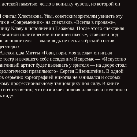
етской памятью, легло в копилку чувств, из которой он
 считал Хлестакова. Увы, советским зрителям увидеть эту
етик в «Современник» на спектакль «Всегда в продаже»,
ицу Клаву в исполнении Табакова. После этого спектакля
 «внятной политической позицией пьесы», ставящей под
е исполнителя — звали ведь не весь актёрский состав
десятерых.
лександра Митты «Гори, гори, моя звезда» он играл
е театр и взявшего себе псевдоним Искремас — «Искусство
нтливый артист будет вызывать у зрителя — на дворе стоял
деологически правильного» Сергея Эйзенштейна. В одной
ов серьёзно хореографией никогда не занимался и особых
сякому профессиональному танцовщику под силу. В книге
 и естественно, что возникает полная иллюзия отточенного
шь вид».