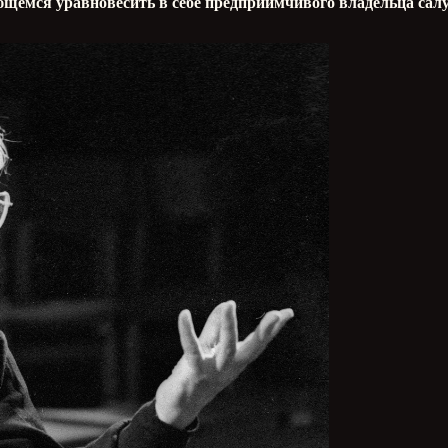
емся уравновесить в себе предприимчивого владельца салу