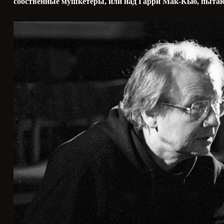
собственные мушкетёры, или над Гарри Мак-Кью, пытающ