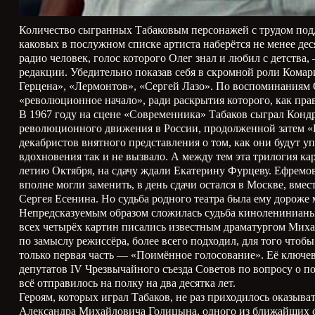
Количество сыгранных Табаковым персонажей с трудом подда
каковых в послужном списке артиста наберётся не менее де
радио человек, голос которого Олег знал и любил с детст
редакции. Убедительно показав себя в скромной роли Кома
Герцена», «Лермонтов», «Сергей Лазо». По воспоминаниям О
«революционное начало», ради раскрытия которого, как прав
В 1967 году на сцене «Современника» Табаков сыграл Конд
революционного движения в России, продолженной затем «Н
декабристов внятного представления о том, как они будут у
вдохновения так и не вызвало. А между тем эта трилогия 
летию Октября, на сдачу ждали Екатерину Фурцеву. Ефремов 
вполне могли заменить, в день сдачи остался в Москве, вме
Сергея Есенина. Но судьба родного театра была ему дороже
Непредсказуемым образом сложилась судьба киноленинианы
всех четырёх картин писались известным драматургом Мих
по замыслу режиссёра, более всего подходил, для того что
только первая часть — «Поимённое голосование». Её ключе
депутатов IV Чрезвычайного съезда Советов по вопросу о п
всё отправилось на полку на два десятка лет.
Героям, которых играл Табаков, не раз приходилось оказыва
Александра Михайловича Голицына, одного из ближайших с