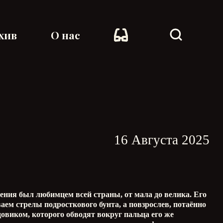
хив
О нас
16 Августа 2025
чения был любимцем всей страны, от мала до велика. Его
м стрелы подросткового бунта, а повзрослев, потаённо
виком, которого обводят вокруг пальца его же