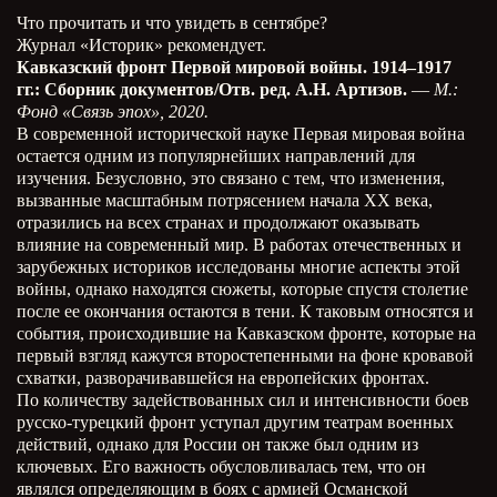
Что прочитать и что увидеть в сентябре?
Журнал «Историк» рекомендует.
Кавказский фронт Первой мировой войны. 1914–1917
гг.: Сборник документов/Отв. ред. А.Н. Артизов.
—
М.:
Фонд «Связь эпох», 2020.
В современной исторической науке Первая мировая война
остается одним из популярнейших направлений для
изучения. Безусловно, это связано с тем, что изменения,
вызванные масштабным потрясением начала XX века,
отразились на всех странах и продолжают оказывать
влияние на современный мир. В работах отечественных и
зарубежных историков исследованы многие аспекты этой
войны, однако находятся сюжеты, которые спустя столетие
после ее окончания остаются в тени. К таковым относятся и
события, происходившие на Кавказском фронте, которые на
первый взгляд кажутся второстепенными на фоне кровавой
схватки, разворачивавшейся на европейских фронтах.
По количеству задействованных сил и интенсивности боев
русско-турецкий фронт уступал другим театрам военных
действий, однако для России он также был одним из
ключевых. Его важность обусловливалась тем, что он
являлся определяющим в боях с армией Османской