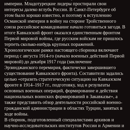
империи. Младотурецкие лидеры простирали свои
интересы далеко вглубь России. В Санкт-Петербурге об
этом было хорошо известно, и поэтому к вступлению
Османской империи в войну на стороне Тройственного
союза российское командование начало готовиться загодя. В
итоге Кавказский фронт оказался единственным фронтом
Первой мировой войны, где русским войскам не пришлось
терпеть сколько-нибудь крупных поражений.
Хронологические рамки настоящего сборника включают
период с августа 1914-го (начало военных действий Первой
мировой) до декабря 1917 года (заключение
Эрзинджанского перемирия, фактически завершившего
существование Кавказского фронта). Составители задались
целью «отразить стратегическую ситуацию на Кавказском
фронте в 1914–1917 гг., подготовку, ход и результаты
основных военных операций, формирование и действия
национальных воинских формирований в Закавказье», а
также представить обзор деятельности российской военно-
гражданской администрации в областях Турции, занятых в
ходе войны.
В сборник, подготовленный специалистами архивов и
научно-исследовательских институтов России и Армении и