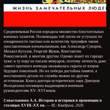
Средневековая Россия породила множество блистательных
военных талантов. Полководцы той эпохи не уступали по
изощренности тактики или количеству триумфов таким
прославленным военачальникам, как Александр Суворов,
Михаил Кутузов, Георгий Жуков, Константин
Рокоссовский, и многим другим. Однако знают их гораздо
хуже: в ту пору не писали мемуаров, поэтому личность даже
самого крупного воеводы оказывалась скрыта от взоров
будущих поколений. Но их победы достойны памяти, а
восстановить детали их службы можно по другим
источникам. Книга доктора исторических наук Дмитрия
Володихина посвящена выдающимся военным
руководителям XV–XVI веков.
Севастьянова А.А. История и историки в провинции и
столицах XVIII–XX вв.
—
М.: Квадрига, 2020.