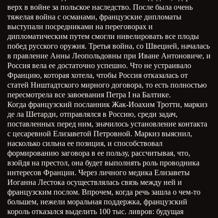
верх в войне за польское наследство. После была очень
тяжелая война с османами, французские дипломаты
выступали посредниками на переговорах и
дипломатическим путем смогли нивелировать все плоды
побед русского оружия. Третья война, со Швецией, началась
в правление Анны Леопольдовны при Иване Антоновиче, и
Россия вела ее достаточно успешно. Что не устраивало
Францию, которая хотела, чтобы Россия отказалась от
статей Ништадтского мирного договора, то есть полностью
пересмотрела все завоевания Петра I на Балтике.
Когда французский посланник Жак-Иоахим Тротти, маркиз
де ла Шетарди, отправлялся в Россию, среди задач,
поставленных перед ним, значилось установление контакта
с цесаревной Елизаветой Петровной. Маркиз выяснил,
насколько сильна ее позиция, и способствовал
формированию заговора в ее пользу, рассчитывая, что,
взойдя на престол, она будет выполнять роль проводника
интересов Франции. Через личного медика Елизаветы
Иоганна Лестока осуществлялась связь между ней и
французским послом. Впрочем, когда речь зашла о чем-то
большем, нежели моральная поддержка, французский
король отказался выделить 100 тыс. ливров: будущая