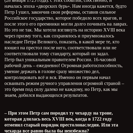
(28 января 1725 года): с этих событий, собственно, и
началась эпоха «дворских бурь». Нам иногда кажется, будто
Петр I ушел, закончив свои реформы, оставив сильное
Российское государство, которое победило всех врагов, и
после этого его преемники могли долго почивать на лаврах.
Но это не так. Мы хотели взглянуть на историю XVIII века
через призму того, как сохранялось и приумножалось
наследие Петра Великого, показать, в какой мере те, кто
взошел на престол после него, соответствовали или не
соответствовали тому стандарту, который он задал.
Петр был уникальным правителем России. 16-часовой
рабочий день – ежедневно! Огромная работоспособность,
умение держать в голове сразу множество дел,
контролировать всё и вся. Именно он первым начал
осваивать режим ручного управления огромной страной –
это бремя под силу далеко не каждому, но Петр, как мы
знаем, добился выдающихся результатов.
– При этом Петр сам породил ту чехарду на троне,
которая длилась весь
XVIII
век, когда в 1722 году
отменил старый порядок престолонаследия. Или эта
чехарда все равно была бы неизбежна?