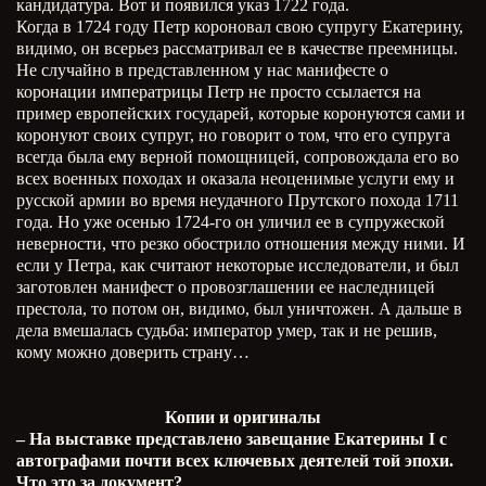
кандидатура. Вот и появился указ 1722 года.
Когда в 1724 году Петр короновал свою супругу Екатерину,
видимо, он всерьез рассматривал ее в качестве преемницы.
Не случайно в представленном у нас манифесте о
коронации императрицы Петр не просто ссылается на
пример европейских государей, которые коронуются сами и
коронуют своих супруг, но говорит о том, что его супруга
всегда была ему верной помощницей, сопровождала его во
всех военных походах и оказала неоценимые услуги ему и
русской армии во время неудачного Прутского похода 1711
года. Но уже осенью 1724-го он уличил ее в супружеской
неверности, что резко обострило отношения между ними. И
если у Петра, как считают некоторые исследователи, и был
заготовлен манифест о провозглашении ее наследницей
престола, то потом он, видимо, был уничтожен. А дальше в
дела вмешалась судьба: император умер, так и не решив,
кому можно доверить страну…
Копии и оригиналы
– На выставке представлено завещание Екатерины
I
с
автографами почти всех ключевых деятелей той эпохи.
Что это за документ?