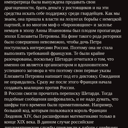
императрица была вынуждена продавать свои
драгоценности, брать деньги у ростовщиков и на эти
средства искать себе поддержку среди гвардейцев. Как мы
знаем, она пришла к власти на лозунгах борьбы с немецкой
партией, и во многом миф о «бироновщине» и засилье
немцев в эпоху Анны Иоанновны был плодом пропаганды
эпохи Елизаветы Петровны. На фоне такого рода риторики
было совершенно невозможно, чтобы дочь Петра
поступилась интересами России. Поэтому она не стала
выполнять требований французов. Те были крайне
разочарованы, поскольку Шетарди отчитался о том, что
именно он является организатором и вдохновителем
успешного заговора и что поэтому свои первые указы
Елизавета Петровна напишет под его диктовку. Ожидания
не оправдались. Сразу же после этого Франция начала
создавать коалицию против России.
В России смогли прочитать переписку Шетарди. Тогда
подобные сообщения шифровались, и не надо думать, что
шифры того времени были примитивными. Например,
большой код, которым пользовался король Франции
Людовик XIV, был расшифрован математиками только в
конце XIX века. В данном случае российские
дипломатические службы привлекли к работе с шифрами