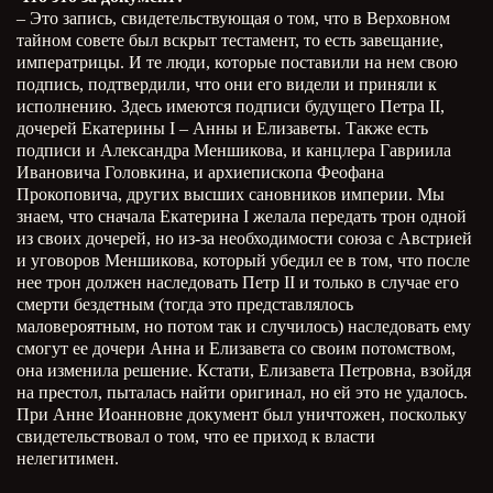
– Это запись, свидетельствующая о том, что в Верховном
тайном совете был вскрыт тестамент, то есть завещание,
императрицы. И те люди, которые поставили на нем свою
подпись, подтвердили, что они его видели и приняли к
исполнению. Здесь имеются подписи будущего Петра II,
дочерей Екатерины I – Анны и Елизаветы. Также есть
подписи и Александра Меншикова, и канцлера Гавриила
Ивановича Головкина, и архиепископа Феофана
Прокоповича, других высших сановников империи. Мы
знаем, что сначала Екатерина I желала передать трон одной
из своих дочерей, но из-за необходимости союза с Австрией
и уговоров Меншикова, который убедил ее в том, что после
нее трон должен наследовать Петр II и только в случае его
смерти бездетным (тогда это представлялось
маловероятным, но потом так и случилось) наследовать ему
смогут ее дочери Анна и Елизавета со своим потомством,
она изменила решение. Кстати, Елизавета Петровна, взойдя
на престол, пыталась найти оригинал, но ей это не удалось.
При Анне Иоанновне документ был уничтожен, поскольку
свидетельствовал о том, что ее приход к власти
нелегитимен.