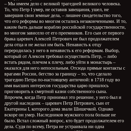
– Мы имеем дело с великой трагедией великого человека.
То, что Петр I умер, не оставив завещания, ушел, не
завершив свои земные дела, – лишнее свидетельство того,
что его реформы во многом остались незаконченными. И то,
каким быть дальше кораблю российской государственности,
во многом зависело от его преемников. Его сын от первого
брака царевич Алексей Петрович не был продолжателем
дела отца и не желал им быть. Ненависть к отцу
переродилась у него в ненависть к его реформам. Выбор,
который от Алексея требовал осуществить Петр, – либо
встать рядом, плечом к плечу, либо уйти в монастырь –
оказался для него непосильным. Отсюда прямые контакты с
врагами России, бегство за границу – то, что сделало
трагедию Петра по-настоящему античной: в 1718 году во
имя высших интересов государства царю пришлось
приговорить к смертной казни собственного сына.
Впрочем, когда Петр принимал это решение, у него был и
другой наследник – царевич Петр Петрович, сын от
Екатерины I, которого дома звали Шишечкой. Однако
вскоре он умер. Наследников мужского пола больше не
было. Встал сложный вопрос, кто будет продолжателем его
дела. Судя по всему, Петра не устраивала ни одна