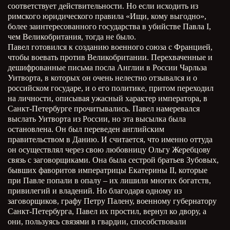
соответствует действительности. Но если исходить из
римского юридического правила «Ищи, кому выгодно»,
более заинтересованного государства в убийстве Павла I,
чем Великобритания, тогда не было.
Павел готовился к созданию военного союза с Францией,
чтобы воевать против Великобритании. Перехваченные и
дешифрованные письма посла Англии в России Чарльза
Уитворта, в которых он очень нелестно отзывался и о
российском государе, и о его политике, притом переходил
на личности, описывая ужасный характер императора, в
Санкт-Петербурге прочитывались. Павел намеревался
выслать Уитворта из России, но эта высылка была
остановлена. Он был переведен английским
правительством в Данию. И считается, что именно оттуда
он осуществлял через свою любовницу Ольгу Жеребцову
связь с заговорщиками. Она была сестрой братьев Зубовых,
бывших фаворитов императрицы Екатерины II, которые
при Павле попали в опалу – их лишили многих богатств,
привилегий и владений. Но благодаря одному из
заговорщиков, графу Петру Палену, военному губернатору
Санкт-Петербурга, Павел их простил, вернул ко двору, а
они, пользуясь связями в гвардии, способствовали