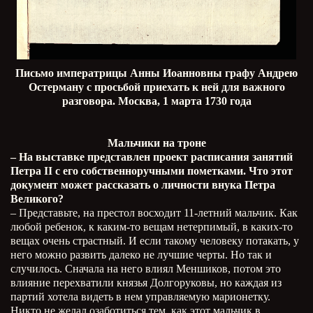
Письмо императрицы Анны Иоанновны графу Андрею
Остерману с просьбой приехать к ней для важного
разговора. Москва, 1 марта 1730 года
Мальчики на троне
– На выставке представлен проект расписания занятий
Петра
II
с его собственноручными пометками. Что этот
документ может рассказать о личности внука Петра
Великого?
– Представьте, на престол восходит 11-летний мальчик. Как
любой ребенок, к каким-то вещам нетерпимый, в каких-то
вещах очень страстный. И если такому человеку потакать, у
него можно развить далеко не лучшие черты. Но так и
случилось. Сначала на него влиял Меншиков, потом это
влияние перехватили князья Долгоруковы, но каждая из
партий хотела видеть в нем управляемую марионетку.
Никто не желал озаботиться тем, как этот мальчик в