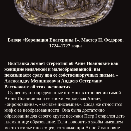
Блюдо «Коронация Екатерины I». Мастер Н. Федоров.
1724–1727 годы
– Выставка ломает стереотип об Анне Иоанновне как
женщине недалекой и малообразованной: вы
показываете сразу два ее собственноручных письма –
Александру Меншикову и Андрею Остерману.
Расскажите об этих экспонатах.
– Существуют определенные штампы в отношении самой
Анны Иоанновны и ее эпохи: «кровавая Анна»,
«бироновщина», «засилье иноземцев». Сюда же относится
миф о ее необразованности. Она была достаточно
образованна для своего круга: все-таки Петр
I
старался дать
племяннице образование. Если говорить о якобы имевшем
место засилье иноземцев, то только при Анне Иоанновне