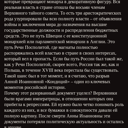
которые превращают монарха в декоративную фигуру. Вся
реальная власть в стране отошла бы восьми членам
Верховного тайного совета. То есть три аристократических
рода узурпировали бы всю полноту власти – от объявления
войны и заключения мира до назначения на высшие
государственные должности и распределения бюджетных
средств. Это не путь Швеции с ее конституционной
монархией или парламентской монархии в Англии. Это
путь Речи Посполитой, где магнаты полностью
распоряжались всей властью в стране в своих интересах,
который вел в пропасть. Если бы путь России был такой же,
как у Речи Посполитой, скорее всего, Россия так же, как и
Польша, в течение
XVIII
века перестала бы существовать.
Такой шанс был в тот момент, и я считаю, что разрыв
Анной Иоанновной «Кондиций» – один из ключевых
моментов российской истории.
Почему этот разорванный документ уцелел? Верховники
были врагами императрицы, в отношении которых она
прибегла к репрессиям. Ей нужно было четко понимать роль
каждого из них, и все бумажки в совокупности давали ей
полную картину. После смерти Анны Иоанновны эти
документы потеряли политическую актуальность и остались
в архиве.