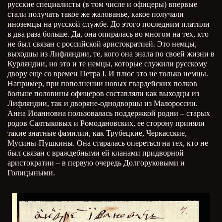
русские специалисты (в том числе и офицеры) впервые
стали получать такое же жалованье, какое получали
иноземцы на русской службе. До этого последним платили
в два раза больше. Да, она опиралась во многом на тех, кто
не был связан с российской аристократией. Это немцы,
выходцы из Лифляндии, те, кого она знала по своей жизни в
Курляндии, но это и те немцы, которые служили русскому
двору еще со времен Петра
I
. И плюс это не только немцы.
Например, при пополнении новых гвардейских полков
больше половины офицеров составляли как выходцы из
Лифляндии, так и дворяне-однодворцы из Малороссии.
Анна Иоанновна пользовалась поддержкой родни – старых
родов Салтыковых и Ромодановских, ее сторону приняли
такие знатные фамилии, как Трубецкие, Черкасские,
Мусины-Пушкины. Она старалась опереться на тех, кто не
был связан с враждебными ей кланами придворной
аристократии – в первую очередь Долгоруковыми и
Голицыными.