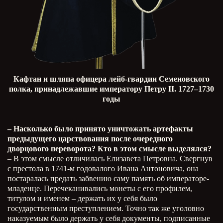
Кафтан и шляпа офицера лейб-гвардии Семеновского
полка, принадлежавшие императору Петру
II
. 1727–1730
годы
– Насколько было принято уничтожать артефакты
предыдущего царствования после очередного
дворцового переворота? Кто в этом смысле выделялся?
– В этом смысле отличилась Елизавета Петровна. Свергнув
с престола в 1741-м годовалого Ивана Антоновича, она
постаралась предать забвению саму память об императоре-
младенце. Перечеканивались монеты с его профилем,
титулом и именем – держать их у себя было
государственным преступлением. Точно так же уголовно
наказуемым было держать у себя документы, подписанные