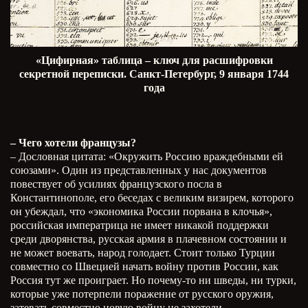
«Цифирная» таблица – ключ для расшифровки
секретной переписки. Санкт-Петербург, 9 января 1744
года
– Чего хотели французы?
– Дословная цитата: «Окружить Россию враждебными ей
союзами». Один из представленных у нас документов
повествует об усилиях французского посла в
Константинополе, его беседах с великим визирем, которого
он убеждал, что «экономика России порвана в клочья»,
российская императрица не имеет никакой поддержки
среди дворянства, русская армия в плачевном состоянии и
не может воевать, народ голодает. Стоит только Турции
совместно со Швецией начать войну против России, как
Россия тут же проиграет. Но почему-то ни шведы, ни турки,
которые уже потерпели поражение от русского оружия,
затевать совместно новую войну не захотели.