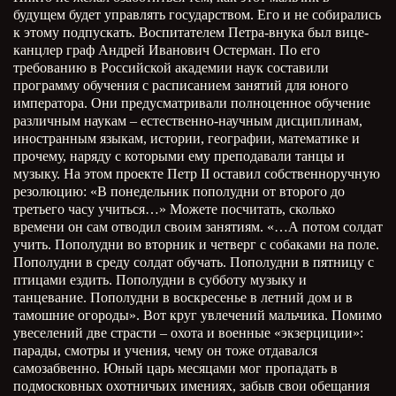
будущем будет управлять государством. Его и не собирались
к этому подпускать. Воспитателем Петра-внука был вице-
канцлер граф Андрей Иванович Остерман. По его
требованию в Российской академии наук составили
программу обучения с расписанием занятий для юного
императора. Они предусматривали полноценное обучение
различным наукам – естественно-научным дисциплинам,
иностранным языкам, истории, географии, математике и
прочему, наряду с которыми ему преподавали танцы и
музыку. На этом проекте Петр
II
оставил собственноручную
резолюцию: «В понедельник пополудни от второго до
третьего часу учиться…» Можете посчитать, сколько
времени он сам отводил своим занятиям. «…А потом солдат
учить. Пополудни во вторник и четверг с собаками на поле.
Пополудни в среду солдат обучать. Пополудни в пятницу с
птицами ездить. Пополудни в субботу музыку и
танцевание. Пополудни в воскресенье в летний дом и в
тамошние огороды». Вот круг увлечений мальчика. Помимо
увеселений две страсти – охота и военные «экзерциции»:
парады, смотры и учения, чему он тоже отдавался
самозабвенно. Юный царь месяцами мог пропадать в
подмосковных охотничьих имениях, забыв свои обещания