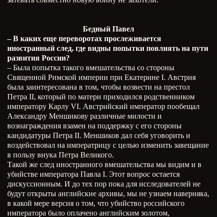
Бедный Павел
– В каких еще переворотах прослеживается
иностранный след, где видны попытки повлиять на пути
развития России?
– Была попытка такого вмешательства со стороны
Священной Римской империи при Екатерине I. Австрия
была заинтересована в том, чтобы возвести на престол
Петра II, который по матери приходился родственником
императору Карлу VI. Австрийский император пообещал
Александру Меншикову различные милости и
вознаграждения взамен на поддержку с его стороны
кандидатуры Петра II. Меншиков дал себя уговорить и
воздействовал на императрицу с целью изменить завещание
в пользу внука Петра Великого.
Такой же след иностранного вмешательства мы видим и в
убийстве императора Павла I. Этот вопрос остается
дискуссионным. И до тех пор пока для исследователей не
будут открыты английские архивы, мы не узнаем наверняка,
в какой мере версия о том, что убийство российского
императора было оплачено английским золотом,