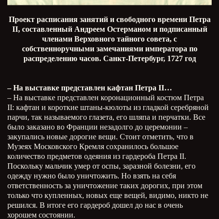
Проект расписания занятий и свободного времени Петра
II, составленный Андреем Остерманом и подписанный
членами Верховного тайного совета, с
собственноручными замечаниями императора по
распределению часов. Санкт-Петербург, 1727 год
– На выставке представлен кафтан Петра II…
– На выставке представлен коронационный костюм Петра
II
: кафтан и короткие штаны-кюлоты из гладкой серебряной
парчи, так называемого глазета, его шляпа и перчатки. Все
было заказано во Франции незадолго до церемонии –
закупались новые дорогие вещи. Стоит отметить, что в
Музеях Московского Кремля сохранилось большое
количество предметов одеяния из гардероба Петра
II
.
Поскольку мальчик умер от оспы, заразной болезни, его
одежду нужно было уничтожить. Но взять на себя
ответственность за уничтожение таких дорогих, при этом
только что купленных, новых еще вещей, видимо, никто не
решился. В итоге его гардероб дошел до нас в очень
хорошем состоянии.