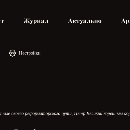
ет
Журнал
Актуально
Ар
Настройки
ачале своего реформаторского пути, Петр Великий коренным об