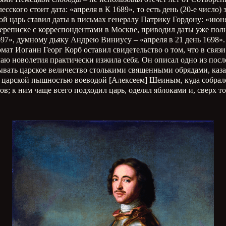
ского стоит дата: «апреля в К 1689», то есть день (20-е число) 
й царь ставил даты в письмах генералу Патрику Гордону: «июня
ереписке с корреспондентами в Москве, приводил даты уже полн
697», думному дьяку Андрею Виниусу – «апреля в 21 день 1698».
мат Иоганн Георг Корб оставил свидетельство о том, что в свя
аю новолетия практически изжила себя. Он описал одно из посл
зывать царское величество столькими священными обрядами, ка
с царской пышностью воеводой [Алексеем] Шеиным, куда собрал
в; к ним чаще всего подходил царь, оделял яблоками и, сверх т