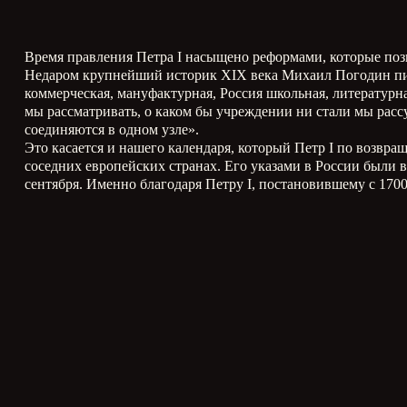
Время правления Петра
I
насыщено реформами, которые позв
Недаром крупнейший историк
XIX
века Михаил Погодин пис
коммерческая, мануфактурная, Россия школьная, литературна
мы рассматривать, о каком бы учреждении ни стали мы расс
соединяются в одном узле».
Это касается и нашего календаря, который Петр
I
по возвращ
соседних европейских странах. Его указами в России были в
сентября. Именно благодаря Петру
I
, постановившему с 170