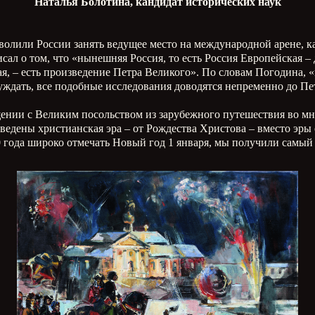
Наталья Болотина, кандидат исторических наук
олили России занять ведущее место на международной арене, к
ал о том, что «нынешняя Россия, то есть Россия Европейская – 
я, – есть произведение Петра Великого». По словам Погодина, 
уждать, все подобные исследования доводятся непременно до Пет
ении с Великим посольством из зарубежного путешествия во мно
ведены христианская эра – от Рождества Христова – вместо эры 
0 года широко отмечать Новый год 1 января, мы получили самы