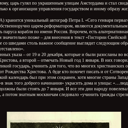
имому, царь гулял по украшенным улицам Амстердама и стал сви
олько к организации управления государством и иному образу ж
ДА) хранится уникальный автограф Петра
I
. «Сего генваря перваг
собственноручно царем-реформатором, являются документальным
 паруса корабля по имени Россия. Впрочем, есть альтернативна
ем значительно позже – для внесения в текст «Гистории Свейско
не со шведами столь важное сообщение выглядит следующим обр
 отставлено».
енных указа – от 19 и 20 декабря, которые и были разосланы во 
Христова, а второй – отмечать Новый год 1 января. В них говор
еликий государь, учинить для того, что во многих христианских
т Рождества Христова. А буде кто похочет писать и от Сотворени
кий календарь был при этом сохранен, хотя многие страны Зап
«в знак того доброго начинания» украсить дома и улицы: «…людя
олжны были стоять до 7 января. И все эти дни народу повелевал
, а потом знатным москвичам следовало «учинить трижды стрель