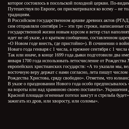
которое состоялось в посольской походной церкви. По-вид
Путешествуя по Европе, он присматривался ко всему – не т
традициям.
В Российском государственном архиве древних актов (РГА
сим отправляли сентября 1» – эти три строки, написанные 
государственной жизни новым курсом и ветер стал наполнять
идет не об указе, а о кратком сообщении, составленном цар
«О Новом годе внесть, где пристойно»). В сочинении о вой
Новаго года генваря с 1 числа, а прежнее сентября с 1 числа
Так или иначе, в конце 1699 года дьяки подготовили два им
января 1700 года использовать летосчисление от Рождества 
европейских христианских государств: «А то указали мы, в
восточную веру держат с нами согласно, лета пишут числом о
Рождества Христова, сряду свободно». Отметим, что юлианс
В указе о праздновании Нового года особо предписывалось 
на вороты или над храминою своею поставить». Украшения д
Красной площади огненные потехи зажгут и стрельба будет»
зажигать из дров, или хворосту, или соломы».