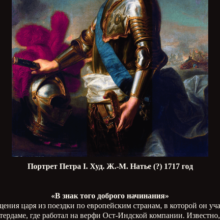
Портрет Петра
I
. Худ. Ж.-М. Натье (?) 1717 год
«В знак того доброго начинания»
щения царя из поездки по европейским странам, в которой он у
тердаме, где работал на верфи Ост-Индской компании. Известно