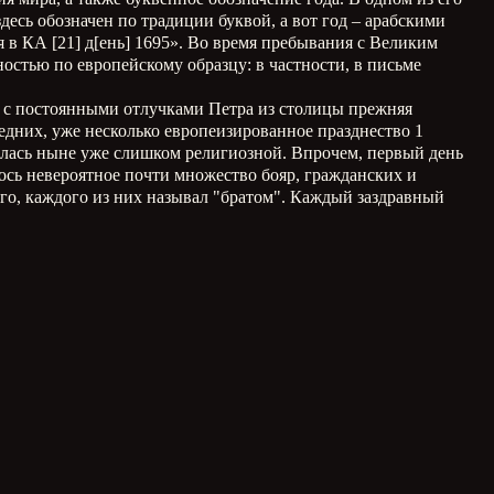
здесь обозначен по традиции буквой, а вот год – арабскими
 в КА [21] д[ень] 1695». Во время пребывания с Великим
остью по европейскому образцу: в частности, в письме
зи с постоянными отлучками Петра из столицы прежняя
едних, уже несколько европеизированное празднество 1
залась ныне уже слишком религиозной. Впрочем, первый день
ось невероятное почти множество бояр, гражданских и
ого, каждого из них называл "братом". Каждый заздравный