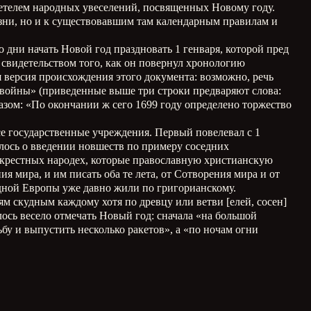
детелем народных увеселений, посвященных Новому году.
изни, но и к существовавшим там календарным правилам и
о дни начать Новой год праздновать 1 генваря, которой пред
 свидетельством того, как он повернул хронологию
я версия происхождения этого документа: возможно, речь
й войны» (приведенные выше три строки предваряют слова:
азом: «По окончании ж сего 1699 году определено торжество
все государственные учреждения. Первый повелевал с 1
илось о введении новшеств по примеру соседних
 окрестных народех, которые православную христианскую
я мира, и им писать оба те лета, от Сотворения мира и от
адной Европы уже давно жили по григорианскому.
м скудным каждому хотя по древцу или ветви [елей, сосен]
ось весело отмечать Новый год: сначала «на большой
бу и выпустить несколько ракетов», а «по ночам огни