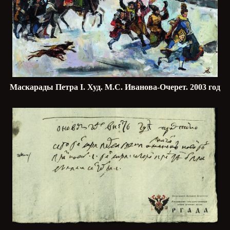
Маскарады Петра
I
. Худ. М.С. Иванова-Очерет. 2003 год