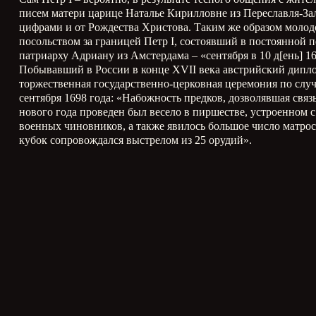
писем матери царице Наталье Кирилловне из Переславля-Залес
цифрами и от Рождества Христова. Таким же образом молодо
посольством за границей Петр
I
, состоявший в постоянной п
патриарху Адриану из Амстердама – «сентября в 10 д[ень] 1
Побывавший в России в конце
XVII
века австрийский дипло
торжественная государственно-церковная церемония по случ
сентября 1698 года: «Набожность предков, дозволявшая свя
нового года проведен был весело в пиршестве, устроенном 
военных чиновников, а также явилось большое число матросо
кубок сопровождался выстрелом из 25 орудий».