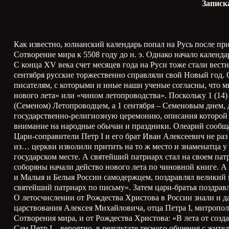
Записк
Как известно, юлианский календарь попал на Русь после пр
Сотворение мира к 5508 году до н. э. Однако начало календа
С конца
XV
века счет месяцев года на Руси тоже стали вес
сентября русские торжественно справляли свой Новый год.
писателям, с которыми и иные наши ученые согласны, что ми
нового лета» или «чином летопроводства». Поскольку 1 (14
(Семеном) Летопроводцем, а 1 сентября – Семеновым днем, 
государственно-религиозную церемонию, описания которой 
внимание на народные обычаи и праздники. Олеарий сообщал
Цари-соправители Петр
I
и его брат Иван Алексеевич не раз
из… церкви изволили притить на то ж место и знаменатца у
государском месте. А святейший патриарх стал на своем пат
соборяны начали действо нового лета по чиновной книге. А
и Малыя и Белыя России самодержцем, поздравлял великий г
святейший патриарх по письму». Затем цари-братья поздра
О летосчислении от Рождества Христова в России знали и д
царствования Алексея Михайловича, отца Петра
I
, митропо
Сотворения мира, и от Рождества Христова: «В лета от созда
Сам Петр
I
– вероятно, в результате тесного общения с жите