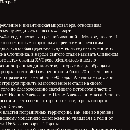
ф Петра
I
ребление и византийская мировая эра, относившая
ремя приходилось на весну – 1 марта.
640-х годах несколько раз побывавший в Москве, писал: «1
добно некоторым старинным еврейским и греческим
вершалась особая церковная служба, именуемая «действом
она Столпника, в народе святого стали называть Симеоном
ого лета» с конца XVI века оформилось в целую
рах иностранных дипломатов, которые всегда обращали
иарха, почти 400 священников и более 20 тыс. человек.
 о празднике 1 сентября 1690 года: «А великие государи
патриарха принять благословение и стали на своем
е того по благословению святейшаго патриарха власти с
язем Иоанну Алексеевичу, Петру Алексеевичу, всеа Великия
сии и всех северных стран и власти, а речь говорил
ь в Кремле.
х властей пограничных территорий. Так, еще во времена
вецкому монастырю одновременно указывал на год и от
а 1665-го, генваря в 17 день».
я мира, а также буквенное обозначение года. В одном из его