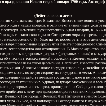
а о праздновании Нового года с 1 января 1700 года. Автогра
«Действо нового лета»
инятия христианства через Византию. Вместе с ним вошла в упот
рного года у наших предков, в отличие от византийцев, долгое в
ти с сентября. Немецкий путешественник Адам Олеарий, в 1630–1
 Они ведь считают свои годы от Сотворения мира и уверены, по
р начался осенью». Тут было на что посмотреть: в этот день со
) сентября православная церковь чтит память преподобного Симе
днем летопроводства или летопрошения. В Москве «действо нов
сохранились в дворцовых разрядах (разрядных книгах) и мемуа
 об участии в торжественной процессии в Кремле государя, патр
 присутствовали на такой церемонии. Например, известен рассказ
 святых икон. А потом великие государи изволили у святейшаго 
риаршем месте, по левую сторону их государского места. А посл
 по совершении действа великим государем, царем и великим кн
осподин святейший кир Адриан, патриарх Московский и всеа Рос
вляли придворных и весь народ, пришедший на Соборную площад
аже прибегали к нему при делопроизводстве светских и духовны
лит Великого Новгорода и Великих Лук Питирим в грамоте Соло
ния мира 7173-го, а от воплощения Господа нашего Иисуса Христ
лями Немецкой слободы – не использовал отсчет лет от Сотворени