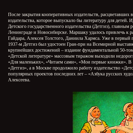
После закрытия кооперативных издательств, расцветавших в
издательства, которое выпускало бы литературу для детей. 
Детского государственного издательства (Детгиз), главным
Ленинграде и Новосибирске. Маршаку удалось привлечь к ра
Гайдара, Алексея Толстого, Даниила Хармса. Уже в первый 
1937-м Детгиз был удостоен Гран-при на Всемирной выставке
крупнейших достижений – издание фундаментальной 50-томн
«Детской литературе» массовым тиражом выходили недороги
«Для маленьких», «Читаем сами», «Мои первые книжки». В 1
«Детгиз», а в Москве продолжило работу издательство «Дет
популярных проектов последних лет – «Азбука русских худ
Алексеева.