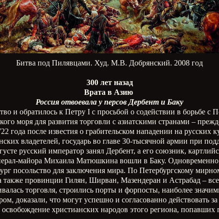
Битва под Пилявцами. Худ. М.В. Добрянский. 2008 год
300 лет назад
Врата в Азию
Россия отвоевала у персов Дербент и Баку
тво и обратилось к Петру I с просьбой о содействии в борьбе с
го моря для развития торговли с азиатскими странами – прежде
1722 года после известия о грабительском нападении на русских
нских владетелей, государь во главе 30-тысячной армии при по
вгусте русский император занял Дербент, а его союзник, картлий
енерал-майора Михаила Матюшкина вошли в Баку. Одновременно, 
рг посольство для заключения мира. По Петербургскому мирному
, а также провинции Гилян, Ширван, Мазендеран и Астрабад – вс
валась торговля, строились порты и форпосты, наиболее значим
ром, доказали, что могут успешно и согласованно действовать з
 освобождение христианских народов этого региона, попавших п