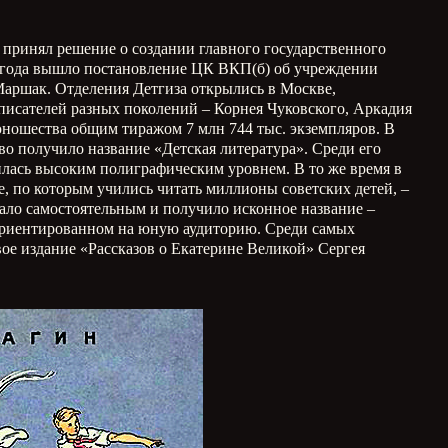
 принял решение о создании главного государственного
933 года вышло постановление ЦК ВКП(б) об учреждении
 Маршак. Отделения Детгиза открылись в Москве,
 писателей разных поколений – Корнея Чуковского, Аркадия
 юношества общим тиражом 7 млн 744 тыс. экземпляров. В
во получило название «Детская литература». Среди его
лась высоким полиграфическим уровнем. В то же время в
 по которым учились читать миллионы советских детей, –
тало самостоятельным и получило исконное название –
, ориентированном на юную аудиторию. Среди самых
ое издание «Рассказов о Екатерине Великой» Сергея