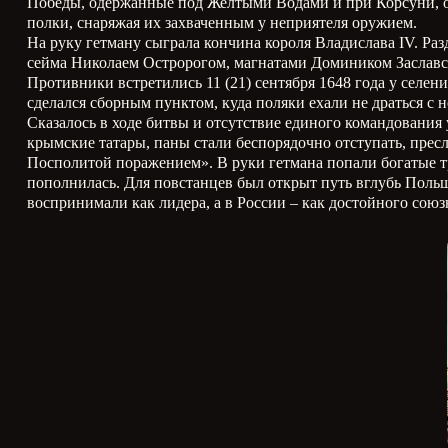
Победы, одержанные под Желтыми Водами и при Корсуни, 
полки, снаряжая их захваченным у неприятеля оружием.
На руку гетману сыграла кончина короля Владислава IV. Ра
сейма Николаем Остророгом, магнатами Домиником Заслав
Противники встретились 11 (21) сентября 1648 года у селе
сделался сборным пунктом, куда поляки ехали не драться с н
Сказалось в ходе битвы и отсутствие единого командования 
крымские татары, паны стали беспорядочно отступать, пре
Посполитой поражением». В руки гетмана попали богатые тр
пополнилась. Для повстанцев был открыт путь вглубь Поль
воспринимали как лидера, а в России – как достойного союз