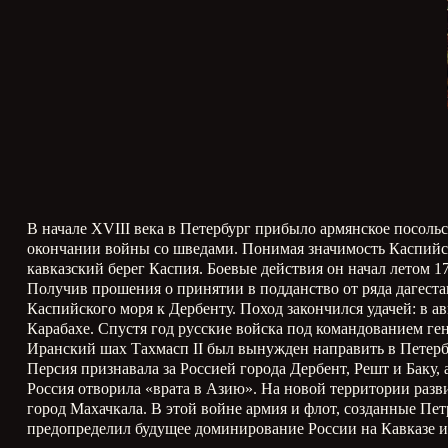
В начале XVIII века в Петербург прибыло армянское посольс
окончании войны со шведами. Понимая значимость Каспийско
кавказский берег Каспия. Боевые действия он начал летом 
Получив прошения о принятии в подданство от ряда дагеста
Каспийского моря к Дербенту. Поход закончился удачей: в а
Карабахе. Спустя год русские войска под командованием г
Иранский шах Тахмасп II был вынужден направить в Петербу
Персия признавала за Россией города Дербент, Решт и Баку
Россия отворила «врата в Азию». На новой территории разви
город Махачкала. В этой войне армия и флот, созданные Пет
предопределил будущее доминирование России на Кавказе и