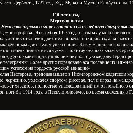
 у стен Дербента, 1722 год. Худ. Мурад и Мухтар Камбулатовы. 1
110 лет назад
Мертвая петля
 Нестеров первым в мире выполнил сложнейшую фигуру высш
емонстрировал 9 сентября 1913 года на глазах у многочисленн
ов, летчик отключил двигатель и начал пикировать, а на высоте
 выключенным двигателем ушел в пике. Затем машина выровнялась
етли гибель пилота неминуема – поэтому она называлась мертво
 воздухоплавания присудило летчику золотую медаль. Героя пр
ые телеграммы. Более других порадовало аса послание из Нижнег
ящим успехом на гордость русской авиации».
лая Нестерова, преподававшего в Нижегородском кадетском корпу
е, черчению, увлекался спортом, рисовал, пел и играл на мандо
являет характер, полностью унаследованный им от покойного отц
да он погиб в 1914 году, в Первую мировую, во время сражения в