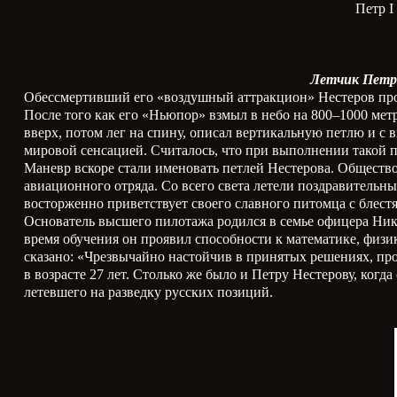
Петр I
Летчик Петр
Обессмертивший его «воздушный аттракцион» Нестеров прод
После того как его «Ньюпор» взмыл в небо на 800–1000 метр
вверх, потом лег на спину, описал вертикальную петлю и с
мировой сенсацией. Считалось, что при выполнении такой п
Маневр вскоре стали именовать петлей Нестерова. Общество
авиационного отряда. Со всего света летели поздравительн
восторженно приветствует своего славного питомца с блест
Основатель высшего пилотажа родился в семье офицера Нико
время обучения он проявил способности к математике, физик
сказано: «Чрезвычайно настойчив в принятых решениях, про
в возрасте 27 лет. Столько же было и Петру Нестерову, ког
летевшего на разведку русских позиций.