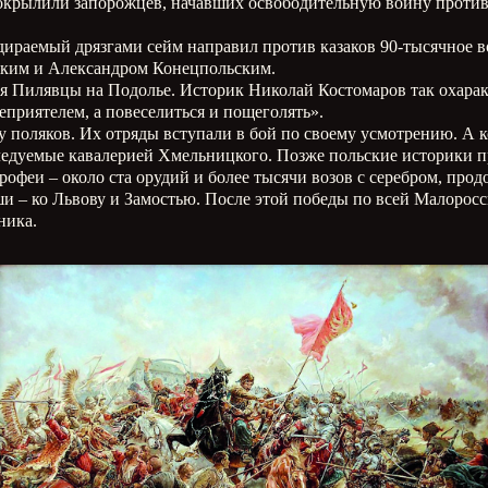
окрылили запорожцев, начавших освободительную войну против
здираемый дрязгами сейм направил против казаков 90-тысячное 
ским и Александром Конецпольским.
ния Пилявцы на Подолье. Историк Николай Костомаров так охара
еприятелем, а повеселиться и пощеголять».
у поляков. Их отряды вступали в бой по своему усмотрению. А 
следуемые кавалерией Хмельницкого. Позже польские историки
офеи – около ста орудий и более тысячи возов с серебром, про
ши – ко Львову и Замостью. После этой победы по всей Малорос
ника.