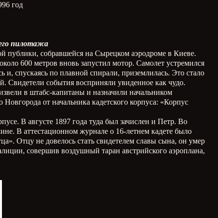
996 год
его пилотажа
ой публики, собравшейся на Сырецком аэродроме в Киеве.
 около 600 метров вновь запустил мотор. Самолет устремился
 и, спускаясь по плавной спирали, приземлилась. Это стало
й. Свидетели события восприняли увиденное как чудо.
оизвели в штабс-капитаны и назначили начальником
о Новгорода от начальника кадетского корпуса: «Корпус
се. В августе 1897 года туда был зачислен и Петр. Во
лине. В аттестационном журнале о 16-летнем кадете было
а». Отцу не довелось стать свидетелем славы сына, он умер
 Галиции, совершив воздушный таран австрийского аэроплана,