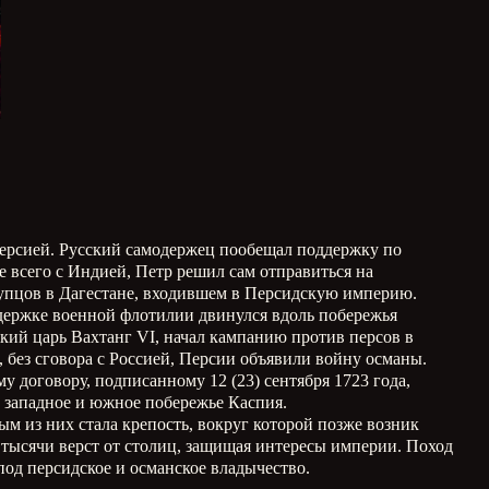
 Персией. Русский самодержец пообещал поддержку по
 всего с Индией, Петр решил сам отправиться на
 купцов в Дагестане, входившем в Персидскую империю.
ддержке военной флотилии двинулся вдоль побережья
ский царь Вахтанг VI, начал кампанию против персов в
без сговора с Россией, Персии объявили войну османы.
 договору, подписанному 12 (23) сентября 1723 года,
е западное и южное побережье Каспия.
ым из них стала крепость, вокруг которой позже возник
а тысячи верст от столиц, защищая интересы империи. Поход
од персидское и османское владычество.