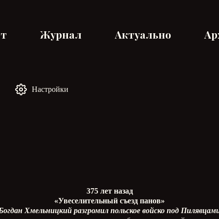
ет
Журнал
Актуально
Ар
Настройки
375 лет назад
«Увеселительный съезд панов»
Богдан Хмельницкий разгромил польское войско под Пилявцам