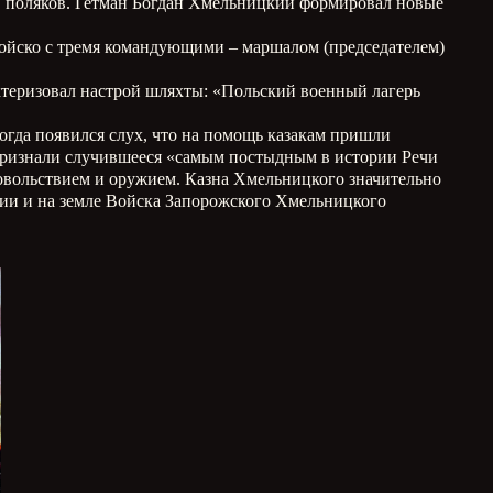
 поляков. Гетман Богдан Хмельницкий формировал новые
войско с тремя командующими – маршалом (председателем)
ктеризовал настрой шляхты: «Польский военный лагерь
когда появился слух, что на помощь казакам пришли
 признали случившееся «самым постыдным в истории Речи
довольствием и оружием. Казна Хмельницкого значительно
сии и на земле Войска Запорожского Хмельницкого