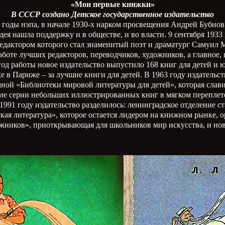
«Мои первые книжки»
В СССР создано Детское государственное издательство
 годы нэпа, в начале 1930-х нарком просвещения Андрей Бубнов
Идея нашла поддержку и в обществе, и во власти. 9 сентября 1
 редактором которого стал знаменитый поэт и драматург Самуил
боте лучших редакторов, переводчиков, художников, а главное,
год работы новое издательство выпустило 168 книг для детей и
 в Париже – за лучшие книги для детей. В 1963 году издательст
ой «Библиотеки мировой литературы для детей», которая слави
е серии небольших иллюстрированных книг в мягком переплете,
991 году издательство разделилось: ленинградское отделение с
ская литература», которое остается лидером на книжном рынке
ожников», приоткрывающая для школьников мир искусства, и нов