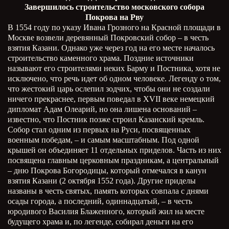
Завершилось строительство московского собора
Покрова на Рву
В 1554 году по указу Ивана Грозного на Красной площади в
Москве возвели деревянный Покровский собор – в честь
взятия Казани. Однако уже через год на его месте началось
строительство каменного храма. Поздние источники
называют его строителями неких Барму и Постника, хотя не
исключено, что речь идет об одном человеке. Легенду о том,
что жестокий царь ослепил зодчих, чтобы они не создали
ничего прекраснее, первым поведал в
XVII
веке немецкий
дипломат Адам Олеарий, но она лишена оснований –
известно, что Постник позже строил Казанский кремль.
Собор стал одним из первых на Руси, посвященных
военным победам, – и самым масштабным. Под одной
крышей он объединяет 11 отдельных приделов. Часть из них
посвящена главным церковным праздникам, а центральный
– дню Покрова Богородицы, который отмечался в канун
взятия Казани (2 октября 1552 года). Другие приделы
названы в честь святых, память которых совпала с днями
осады города, а последний, одиннадцатый, – в честь
юродивого Василия Блаженного, который жил на месте
будущего храма и, по легенде, собирал деньги на его