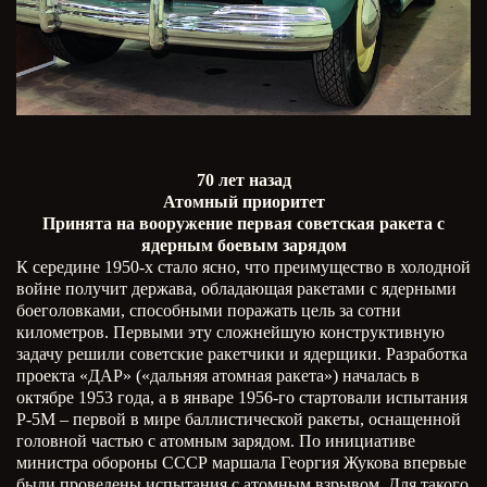
70 лет назад
Атомный приоритет
Принята на вооружение первая советская ракета с
ядерным боевым зарядом
К середине 1950-х стало ясно, что преимущество в холодной
войне получит держава, обладающая ракетами с ядерными
боеголовками, способными поражать цель за сотни
километров. Первыми эту сложнейшую конструктивную
задачу решили советские ракетчики и ядерщики. Разработка
проекта «ДАР» («дальняя атомная ракета») началась в
октябре 1953 года, а в январе 1956-го стартовали испытания
Р-5М – первой в мире баллистической ракеты, оснащенной
головной частью с атомным зарядом. По инициативе
министра обороны СССР маршала Георгия Жукова впервые
были проведены испытания с атомным взрывом. Для такого