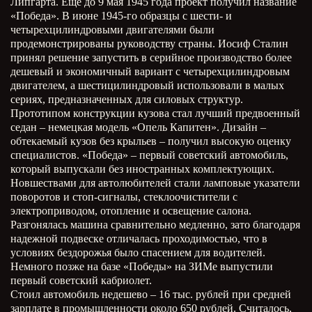
Липгарта. Еще до 9 мая 1945 года проект получил название
«Победа». В июне 1945-го образцы с шести- и
четырехцилиндровыми двигателями были
продемонстрированы руководству страны. Иосиф Сталин
принял решение запустить в серийное производство более
дешевый и экономичный вариант с четырехцилиндровым
двигателем, а шестицилиндровый использовали в малых
сериях, предназначенных для силовых структур.
Прототипом конструкции кузова стал лучший предвоенный
седан – немецкая модель «Опель Капитен». Дизайн –
обтекаемый кузов без крыльев – получил высокую оценку
специалистов. «Победа» – первый советский автомобиль,
который выпускали без иностранных комплектующих.
Новшествами для автолюбителей стали ламповые указатели
поворотов и стоп-сигналы, стеклоочистители с
электроприводом, отопление и освещение салона.
Разгонялась машина сравнительно медленно, зато благодаря
надежной подвеске отличалась проходимостью, что в
условиях бездорожья было спасением для водителей.
Немного позже на базе «Победы» на ЗИМе выпустили
первый советский кабриолет.
Стоил автомобиль недешево – 16 тыс. рублей при средней
зарплате в промышленности около 650 рублей. Считалось,