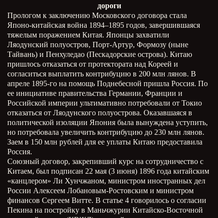
дороги
Прологом к заключению Московского договора стала
Японо-китайская война 1894–1895 годов, завершившаяся
тяжелым поражением Китая. Японцы захватили
Ляодунский полуостров, Порт-Артур, Формозу (ныне
Тайвань) и Пенхуледао (Пескадорские острова). Китаю
пришлось отказаться от протектората над Кореей и
согласиться выплатить контрибуцию в 200 млн лянов. В
апреле 1895-го на помощь Поднебесной пришла Россия. По
ее инициативе правительства Германии, Франции и
Российской империи ультимативно потребовали от Токио
отказаться от Ляодунского полуострова. Оказавшаяся в
политической изоляции Япония была вынуждена уступить,
но потребовала увеличить контрибуцию до 230 млн лянов.
Заем в 150 млн рублей для ее уплаты Китаю предоставила
Россия.
Союзный договор, закрепивший курс на сотрудничество с
Китаем, был подписан 22 мая (3 июня) 1896 года китайским
«канцлером» Ли Хунчжаном, министром иностранных дел
России Алексеем Лобановым-Ростовским и министром
финансов Сергеем Витте. В статье 4 говорилось о согласии
Пекина на постройку в Маньчжурии Китайско-Восточной