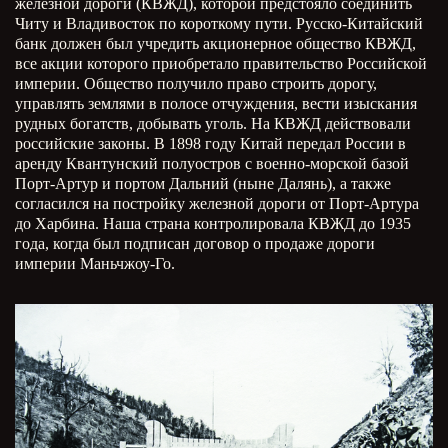
железной дороги (КВЖД), которой предстояло соединить
Читу и Владивосток по короткому пути. Русско-Китайский
банк должен был учредить акционерное общество КВЖД,
все акции которого приобретало правительство Российской
империи. Общество получило право строить дорогу,
управлять землями в полосе отчуждения, вести изыскания
рудных богатств, добывать уголь. На КВЖД действовали
российские законы. В 1898 году Китай передал России в
аренду Квантунский полуостров с военно-морской базой
Порт-Артур и портом Дальний (ныне Далянь), а также
согласился на постройку железной дороги от Порт-Артура
до Харбина. Наша страна контролировала КВЖД до 1935
года, когда был подписан договор о продаже дороги
империи Маньчжоу-Го.