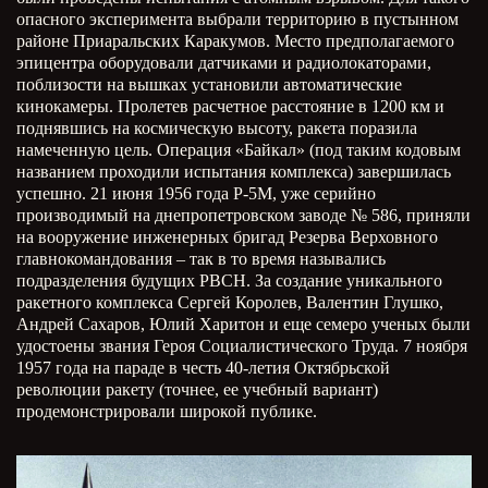
опасного эксперимента выбрали территорию в пустынном
районе Приаральских Каракумов. Место предполагаемого
эпицентра оборудовали датчиками и радиолокаторами,
поблизости на вышках установили автоматические
кинокамеры. Пролетев расчетное расстояние в 1200 км и
поднявшись на космическую высоту, ракета поразила
намеченную цель. Операция «Байкал» (под таким кодовым
названием проходили испытания комплекса) завершилась
успешно. 21 июня 1956 года Р-5М, уже серийно
производимый на днепропетровском заводе № 586, приняли
на вооружение инженерных бригад Резерва Верховного
главнокомандования – так в то время назывались
подразделения будущих РВСН. За создание уникального
ракетного комплекса Сергей Королев, Валентин Глушко,
Андрей Сахаров, Юлий Харитон и еще семеро ученых были
удостоены звания Героя Социалистического Труда. 7 ноября
1957 года на параде в честь 40-летия Октябрьской
революции ракету (точнее, ее учебный вариант)
продемонстрировали широкой публике.