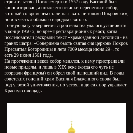
строительство. После смерти в 1557 году Василий был
канонизирован, а позже его останки перенесли в собор,
который со временем стали называть не только Покровским,
но и в честь любимого народом святого.
Точную дату завершения строительства удалось установить
в конце 1950-х, во время реставрационных работ, когда
исследователи раскрыли текст «храмозданной летописи» на
гранях шатра: «Совершена бысть святая сия церковь Покров
Пресвятыя Богородицы в лета 7069 месяца июня 29», то
есть 29 июня 1561 года.
На протяжении веков собор менялся, к нему пристраивали
новые приделы, и лишь в
XIX
веке (когда его чуть не
взорвали французы) он обрел свой нынешний вид. В годы
советских гонений храм Василия Блаженного снова был
под угрозой уничтожения, но устоял и до сих пор украшает
Красную площадь.