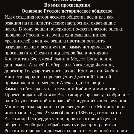
Во имя просвещения
Основано Русское историческое общество
Идея создания исторического общества возникла как
реакция на нигилистические настроения, охватившие
народ. В моду вошли поверхностно-скептические оценки
прошлого России – и группа единомышленников,
«ревнителей знания», решила противопоставить
разрушительным веяниям программу исторического
просвещения. Среди инициаторов были историки
Константин Бестужев-Рюмин и Модест Богданович,
дипломаты Андрей Гамбургер и Александр Жомини,
директор Государственного архива Константин Злобин,
министр народного просвещения Дмитрий Толстой,
промышленник и меценат Александр Половцов.
Замысел обсуждался на заседании Кабинета министров.
Проект, поданный князю Александру Горчакову, одобрили с
одной существенной поправкой: «подчинить оное ведению
Министерства народного просвещения, а не Министерства
иностранных дел». 23 мая (4 июня) 1866 года император
Александр
II
утвердил устав, провозгласивший целью
общества «собирать, обрабатывать и распространять в
России материалы и документы, до отечественной истории