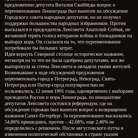
предложению депутата Виталия Скойбеды вопрос о
переименовании Ленинграда был вынесен на обсуждение
Городского совета народных депутатов, но не получил
поддержки большинства народных избранников. Против
высказался и председатель Ленсовета Анатолий Собчак, не
желавший терять голоса ветеранов войны и блокадников на
выборах мэра. Он ссылался на то, что переименование
потребовало бы больших затрат.
Идея вернуть Северной столице историческое название,
несмотря на то что не была одобрена депутатами, все же
выпорхнула за стены Ленсовета и овладела умами жителей.
Возникавшие в ходе обсуждений предложения
переименовать город в Петроград, Невоград, Свято-
Петроград или Питер-город популярностью не
пользовались. 12 июня 1991 года, одновременно с выборами
президента России и мэра Ленинграда, по инициативе
депутатов Ленсовета состоялся референдум, где на
обсуждение горожан был вынесен вопрос о возвращении
названия Санкт-Петербург. За переименование высказались
54,86% пришедших, против – 42,68%, еще 2,46% не
определились с решением. После августовского путча и
изменения политической обстановки в стране указом