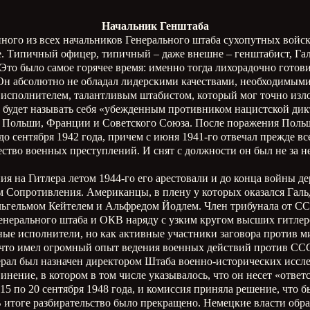
Начальник Генштаба
нного из всех начальников Генерального штаба сухопутных войс
е. Типичный офицер, типичный – даже внешне – генштабист, Гал
 Это было самое горячее время: именно тогда лихорадочно готов
. Он абсолютно не обладал лидерскими качествами, необходимы
 исполнителем, талантливым штабистом, который мог точно излож
р будет называть себя «убежденным противником нацистской дик
в Польши, Франции и Советского Союза. После поражения Поль
 сентября 1942 года, причем с июня 1941-го отвечал прежде все
во военных преступлений. И снят с должности он был не за нес
ния на Гитлера летом 1944-го его арестовали и до конца войны д
 Сопротивления. Американцы, в плену у которых оказался Гальде
ильгельмом Кейтелем и Альфредом Йодлем. Член трибунала от С
Генерального штаба и ОКВ наряду с узким кругом высших гитле
ные исполнители, но как активные участники заговора против ми
 что имел огромный опыт ведения военных действий против ССС
ерал был назначен директором Штаба военно-исторических исс
инение, в котором в том числе указывалось, что он несет «ответс
15 по 20 сентября 1948 года, и комиссия приняла решение, что
В итоге разбирательство было прекращено. Немецкие власти обра