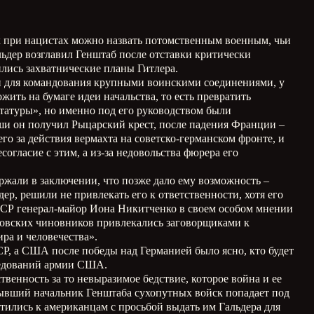
к при нацистах можно назвать потомственным военным, чьи
ьдер возглавил Генштаб после отставки критически
ились захватнические планы Гитлера.
ми для командования крупными воинскими соединениями, у
ить на бумаге идеи начальства, то есть превратить
татуры», но именно под его руководством были
ши он получил Рыцарский крест, после падения Франции –
го за действия вермахта на советско-германском фронте, и
огласие с этим, а из-за недовольства фюрера его
ержали в заключении, что позже дало ему возможность –
р, решили не привлекать его к ответственности, хотя его
ССР генерал-майор Иона Никитченко в своем особом мнении
ровских чиновников привлекались заговорщиками к
ра и человечества».
Р, а США после победы над Германией было ясно, кто будет
ледований армии США.
твенность за то невыразимое бедствие, которое война и ее
 бывший начальник Генштаба сухопутных войск попадает под
тились к американцам с просьбой выдать им Гальдера для