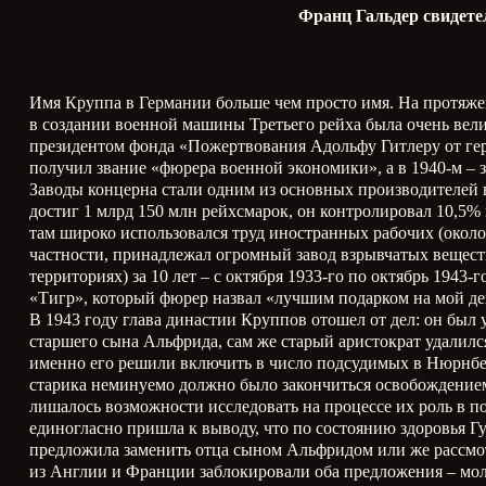
Франц Гальдер свидетел
Имя Круппа в Германии больше чем просто имя. На протяже
в создании военной машины Третьего рейха была очень велик
президентом фонда «Пожертвования Адольфу Гитлеру от ге
получил звание «фюрера военной экономики», а в 1940-м – з
Заводы концерна стали одним из основных производителей в
достиг 1 млрд 150 млн рейхсмарок, он контролировал 10,5%
там широко использовался труд иностранных рабочих (около 
частности, принадлежал огромный завод взрывчатых вещест
территориях) за 10 лет – с октября 1933-го по октябрь 1943-
«Тигр», который фюрер назвал «лучшим подарком на мой де
В 1943 году глава династии Круппов отошел от дел: он был
старшего сына Альфрида, сам же старый аристократ удалилс
именно его решили включить в число подсудимых в Нюрнбе
старика неминуемо должно было закончиться освобождением
лишалось возможности исследовать на процессе их роль в п
единогласно пришла к выводу, что по состоянию здоровья Гу
предложила заменить отца сыном Альфридом или же рассмотр
из Англии и Франции заблокировали оба предложения – мол,