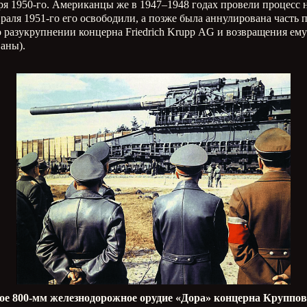
варя 1950-го. Американцы же в 1947–1948 годах провели процес
раля 1951-го его освободили, а позже была аннулирована част
о разукрупнении концерна
Friedrich
Krupp
AG
и возвращения ему
аны).
ое 800-мм железнодорожное орудие «Дора» концерна Круппов 