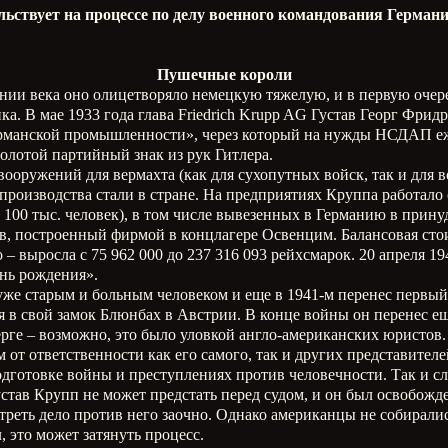
ьствует на процессе по делу военного командования Германи
Пушечные короли
нии века оно олицетворяло немецкую тяжелую, и в первую очер
а. В мае 1933 года глава Friedrich Krupp AG Густав Георг Фрид
рманской промышленности», через который на нужды НСДАП еже
олотой партийный знак из рук Гитлера.
ооружений для вермахта (как для сухопутных войск, так и для в
 производства стали в стране. На предприятиях Круппа работало
100 тыс. человек), в том числе вывезенных в Германию в принуд
в, построенный фирмой в концлагере Освенцим. Балансовая сто
го – выросла с 75 962 000 до 237 316 093 рейхсмарок. 20 апреля 
нь рождения».
 уже старым и больным человеком и еще в 1941-м перенес первый
я в свой замок Блюнбах в Австрии. В конце войны он перенес ещ
рге – возможно, это было уловкой англо-американских юристов
 от ответственности как его самого, так и других представит
одготовке войны и преступлениях против человечности. Так и 
став Крупп не может предстать перед судом, и он был освобожд
еть дело против него заочно. Однако американцы не собирались
 это может затянуть процесс.