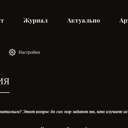
ет
Журнал
Актуально
Ар
Настройки
ИЯ
вратимым? Этот вопрос до сих пор задают те, кто изучает 