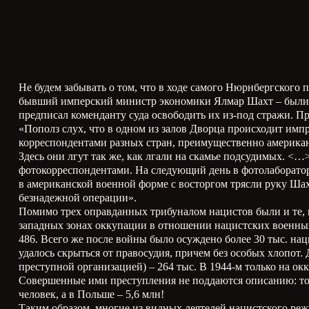
Не будем забывать о том, что в ходе самого Нюрнбергског
бывший имперский министр экономики Ялмар Шахт – были 
предписал коменданту суда освободить их из-под стражи. П
«Пополз слух, что в одном из залов Дворца происходит имп
корреспондентами разных стран, преимущественно америка
Здесь они лгут так же, как лгали на скамье подсудимых. 
фотокорреспондентами. На следующий день в фотолаборато
в американской военной форме с восторгом трясли руку Шах
безнадежной операции».
Помимо трех оправданных трибуналом нацистов были и те, к
западных зонах оккупации в отношении нацистских военны
486. Всего же после войны было осуждено более 30 тыс. на
удалось скрыться от правосудия, причем без особых хлопот
преступной организацией) – 264 тыс. В 1944-м только на ок
Совершенные ими преступления не поддаются описанию: тол
человек, а в Польше – 5,6 млн!
Таким образом, многие из видных деятелей нацистского ре