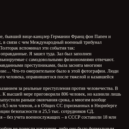
иче, бывший вице-канцлер Германии Франц фон Папен и
 в связи с чем Международный военный трибунал
 Полторак вспоминал эти события так:
оправданные. Я зашел туда. Зал был заполнен
ервьюируемые с самодовольными физиономиями отвечают.
правданными преступниками, была заснята многими
ние… Что-то омерзительное было в этой фотографии. Люди
ого человека, оправившегося после тяжелой и казавшейся
азанием за реальные преступления против человечества. В
 К высшей мере приговорили 806 человек, но казнили лишь
 выпустили раньше окончания срока, а многим вообще
ло 8,5 млн членов, а в Общих СС (признанных в Нюрнберге
иции безопасности и 25,5 тыс. сотрудников СД.
я – без учета военнослужащих – в СССР составили 18 млн
ообще не понесли наказания, либо оно было формальным.