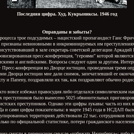
Последняя цифра. Худ. Кукрыниксы. 1946 год
Оправданы и забыты?
о процесса трое подсудимых – нацистский пропагандист Ганс Фр
признаны невиновными в инкриминируемых им преступлениях,
рисутствовавший в зале секретарь советской делегации Аркадий
ровизированная пресс-конференция, "героями" которой являются 
нскими и английскими. Вопросы следуют один за другим. Инт
<…> Пресс-конференция во Дворце юстиции, проведенная тремя о
рии Дворца юстиции мне дали снимок, запечатлевший ее оконча
ту и Папену, поздравляли их так, как поздравляют обычно родн
то вовсе избежал правосудия либо отделался символическим нак
х преступников было вынесено 5025 обвинительных приговоров.
цистских преступников. Однако эти цифры лукавы: часть из них
. Да и сами цифры показательны: в марте 1945 года в НСДАП бы
купированных территориях действовали 22 тыс. сотрудников пол
ько по официальной статистике, потери гражданского населени
жима смогли в переносном смысле «избежать Нюрнберга»: либо в