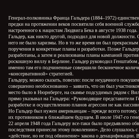
Генерал-полковника Франца Гальдера (1884–1972) единстве
предки на протяжении веков посвятили себя военной служб
настроенного к нацистам Людвига Бека в августе 1938 года.
Гальдер, как никто другой, подходил для новой должности
него не было харизмы. Но в то же время он был прекрасным
поручения в конкретные планы и разработки. Позже Гальде
разработаны, а затем и реализованы планы кампаний проти
роскошную виллу в Берлине. Гальдер руководил Генштабом до
именно там его подчиненные совершили бесконечное количест
«консервативной» стратегией.
Гальдеру, можно сказать, повезло: после неудачного покуше
совершенно необоснованно – заявить, что он был участником
место было в Нюрнберге, на скамье подсудимых рядом с В
прямо указывал на Гальдера: «Руководящие представители 
разработке и осуществлению планов агрессии не как пассив
Но Гальдер был нужен американцам – прежде всего потому,
их противником в ближайшем будущем. В июле 1947-го ген
22 апреля 1948 года Гальдеру все-таки было предъявлено обв
последствия принесли этому поколению». Дело слушалось с 
«действие, но не под обвинение» закона о денацификации. 