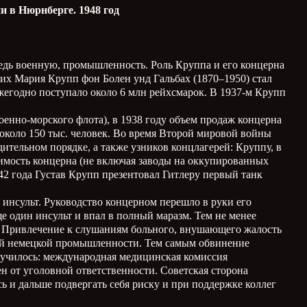
и в Нюрнберге. 1948 год
едь военную, промышленность. Роль Круппа и его концерна
рих Мария Крупп фон Болен унд Гальбах (1870–1950) стал
годно поступало около 6 млн рейхсмарок. В 1937-м Крупп
оенно-морского флота), в 1938 году объем продаж концерна
 около 150 тыс. человек. Во время Второй мировой войны
ительном порядке, а также узников концлагерей: Круппу, в
имость концерна (не включая заводы на оккупированных
1942 года Густав Крупп презентовал Гитлеру первый танк
 инсульт. Руководство концерном перешло в руки его
е один инсульт и впал в полный маразм. Тем не менее
. Привлечение к слушаниям больного, внушающего жалость
елей немецкой промышленности. Тем самым обвинение
случилось: международная медицинская комиссия
ен от уголовной ответственности. Советская сторона
 и дальше подвергать себя риску и при поддержке коллег