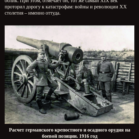
облик. При этом, отмечает он, тот же самый
XIX
век
проторил дорогу к катастрофам: войны и революции ХХ
столетия – именно оттуда.
Расчет германского крепостного и осадного орудия на
боевой позиции. 1916 год