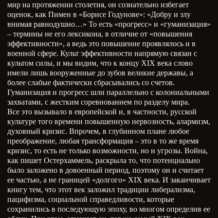
мир на протяжении столетия, он сознательно избегает
оценок, как Пимен в «Борисе Годунове»: «Добру и злу
внимая равнодушно…» То есть «прогресс» и «гуманизация»
– термины не его лексикона, в отличие от «повышения
эффективности», а ведь это повышение проявлялось и в
военной сфере. Культ эффективности напрямую связан с
культом силы, и мы видим, что к концу
XIX
века слово
имели лишь вооруженные до зубов великие державы, а
более слабые фактически сбрасывались со счетов.
Гуманизация и прогресс шли параллельно с колониальными
захватами, с жестким соревнованием по разделу мира.
Все это вызывало в европейской и, в частности, русской
культуре того времени повышенную нервозность, алармизм,
духовный кризис. Впрочем, в глубинном плане любое
преображение, любая трансформация – это в то же время
кризис, то есть не только возможности, но и угрозы. Война,
как пишет Остерхаммель, раскрыла то, что потенциально
было заложено в довоенный период, поэтому он и считает
ее частью, а не границей «долгого»
XIX
века. И заканчивает
книгу тем, что этот век заложил традиции либерализма,
пацифизма, социальной справедливости, которые
сохранились в последующую эпоху, во многом определив ее