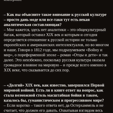
– Как вы объясните такое внимание к русской культуре
– просто дань моде или все-таки тут есть некая
аналитическая составляющая?
– Мне кажется, здесь нет аналитики – это общекультурный
багаж, который оставил
XIX
век и которым и сегодня
определяется отношение к русской истории не только
европейских и американских интеллектуалов, но во многом
и наше. Говоря о 1812 годе, мы подразумеваем «Войну и
мир», о пореформенной эпохе – роман «Отцы и дети» и так
далее. Это неизбежно, поскольку русская культура оказала
громадное влияние на мировую – и прежде всего именно в
XIX
веке, что сказывается до сих пор.
– «Долгий»
XIX
век, как известно, завершился Первой
мировой войной. Есть ли в книге ответ на вопрос, как
стала возможной столь масштабная бойня в таком,
казалось бы, гуманистическом и прогрессивном мире?
– Если коротко – такого ответа нет, да Остерхаммель и не
считает, что должен его давать. Охватывая взглядом весь