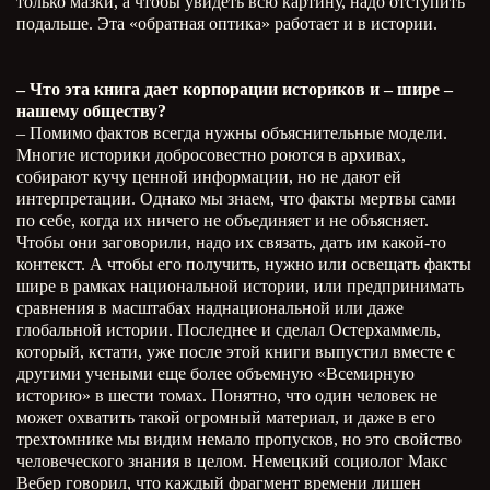
только мазки, а чтобы увидеть всю картину, надо отступить
подальше. Эта «обратная оптика» работает и в истории.
– Что эта книга дает корпорации историков и – шире –
нашему обществу?
– Помимо фактов всегда нужны объяснительные модели.
Многие историки добросовестно роются в архивах,
собирают кучу ценной информации, но не дают ей
интерпретации. Однако мы знаем, что факты мертвы сами
по себе, когда их ничего не объединяет и не объясняет.
Чтобы они заговорили, надо их связать, дать им какой-то
контекст. А чтобы его получить, нужно или освещать факты
шире в рамках национальной истории, или предпринимать
сравнения в масштабах наднациональной или даже
глобальной истории. Последнее и сделал Остерхаммель,
который, кстати, уже после этой книги выпустил вместе с
другими учеными еще более объемную «Всемирную
историю» в шести томах. Понятно, что один человек не
может охватить такой огромный материал, и даже в его
трехтомнике мы видим немало пропусков, но это свойство
человеческого знания в целом. Немецкий социолог Макс
Вебер говорил, что каждый фрагмент времени лишен