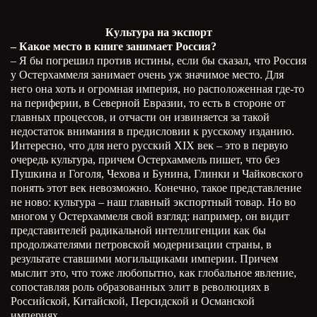
Культура на экспорт
– Какое место в книге занимает Россия?
– Я бы погрешил против истины, если бы сказал, что Россия
у Остерхаммеля занимает очень уж значимое место. Для
него она хоть и огромная империя, но расположенная где-то
на периферии, в Северной Евразии, то есть в стороне от
главных процессов, и отчасти он извиняется за такой
недостаток внимания в предисловии к русскому изданию.
Интересно, что для него русский
XIX
век – это в первую
очередь культура, причем Остерхаммель пишет, что без
Пушкина и Гоголя, Чехова и Бунина, Глинки и Чайковского
понять этот век невозможно. Конечно, такое представление
не ново: культура – наш главный экспортный товар. Но во
многом у Остерхаммеля свой взгляд: например, он видит
представителей радикальной интеллигенции как бы
продолжателями петровской модернизации страны, в
результате ставшими могильщиками империи. Причем
мыслит это, что тоже любопытно, как глобальное явление,
сопоставляя роль образованных элит в революциях в
Российской, Китайской, Персидской и Османской
империях.