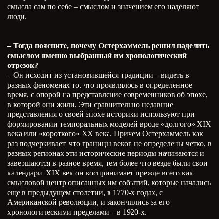
смысла сам по себе – смыслом и значением его наделяют
люди.
– Тогда поясните, почему Остерхаммель решил наделить
смыслом именно выбранный им хронологический
отрезок?
– Он исходит из установившейся традиции – видеть в
разных феноменах то, что проявлялось в определенное
время, с опорой на представление современников об эпохе,
в которой они жили. Эти сравнительно недавние
представления о своей эпохе историки используют при
формировании темпоральных моделей вроде «долгого»
XIX
века или «короткого» ХХ века. Причем Остерхаммель как
раз подчеркивает, что границы веков не определены четко, в
разных регионах эти исторические периоды начинаются и
завершаются в разное время, тем более что везде были свои
календари.
XIX
век он воспринимает прежде всего как
смысловой центр описанных им событий, которые начались
еще в предыдущем столетии, в 1770-х годах, с
Американской революции, и закончились за его
хронологическими пределами – в 1920-х.