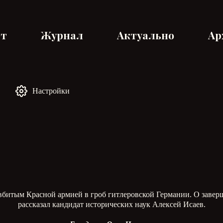
ет
Журнал
Актуально
Ар
Настройки
 вбитым Красной армией в гроб гитлеровской Германии. О зав
рассказал кандидат исторических наук Алексей Исаев.