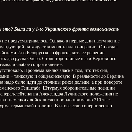
и это? Была ли у 1-го Украинского фронта возможность
в не предусматривалось. Однако в первые дни наступление
мандующий на ходу стал менять план операции. Он отдал
ойсками 2-го Белорусского фронта, хотя ее решение
ать два русла Одера. Столь торопливые шаги Верховного
зывали слабое сопротивление.
тствовало. Проблема заключалась в том, что тех сил,
 армии – танковую и общевойсковую. В реальности до Берлина
ва надо было идти до столицы рейха дольше, а при повороте
германского Генштаба. Штурмуя оборонительные позиции
и генерал-лейтенанта Александра Лучинского положения не
ровки немецких войск численностью примерно 210 тыс.
турма германской столицы. В итоге если соперничество