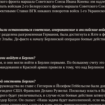
ского фронта маршала Советского Союза Ивана Конева: им надле
упать войскам 2-го Белорусского фронта маршала Советского Со
ективами Ставки ВГК никаких поворотов войск 1-го Украинског
 были остановиться советские, американские и английские во
 разделена разгромленная Германия, была достигнута в Ялте в 
от Эльбы. Де-факто к началу Берлинской операции боевые действ
ыми войдут в Берлин?
м, и они могли войти в Берлин первыми. По большому счету эт
омандования и Красной армии привели к тому, что над Берлином
ной отстоять Берлин?
 руководства во главе с Гитлером и Йозефом Геббельсом были 
президент США Франклин Делано Рузвельт. Поскольку власть в В
рого будет увеличиваться, в случае если боевые действия затяну
р Буссе. Он сказал: «Наша задача будет выполненной, если мы б
щие стремились сдаться в плен англо-американским союзникам, 