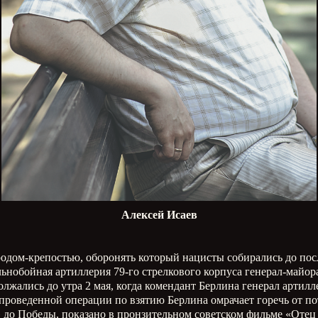
Алексей Исаев
родом-крепостью, оборонять который нацисты собирались до пос
альнобойная артиллерия 79-го стрелкового корпуса генерал-майо
олжались до утра 2 мая, когда комендант Берлина генерал артил
проведенной операции по взятию Берлина омрачает горечь от по
 до Победы, показано в пронзительном советском фильме «Отец 