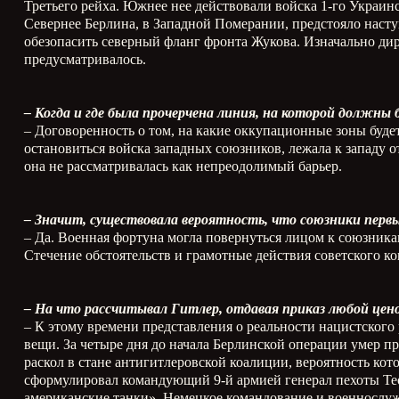
Третьего рейха. Южнее нее действовали войска 1-го Украин
Севернее Берлина, в Западной Померании, предстояло наст
обезопасить северный фланг фронта Жукова. Изначально дир
предусматривалось.
– Когда и где была прочерчена линия, на которой должны
– Договоренность о том, на какие оккупационные зоны будет
остановиться войска западных союзников, лежала к западу 
она не рассматривалась как непреодолимый барьер.
– Значит, существовала вероятность, что союзники перв
– Да. Военная фортуна могла повернуться лицом к союзника
Стечение обстоятельств и грамотные действия советского к
– На что рассчитывал Гитлер, отдавая приказ любой це
– К этому времени представления о реальности нацистского
вещи. За четыре дня до начала Берлинской операции умер 
раскол в стане антигитлеровской коалиции, вероятность кото
сформулировал командующий 9-й армией генерал пехоты Теодо
американские танки». Немецкое командование и военнослужа