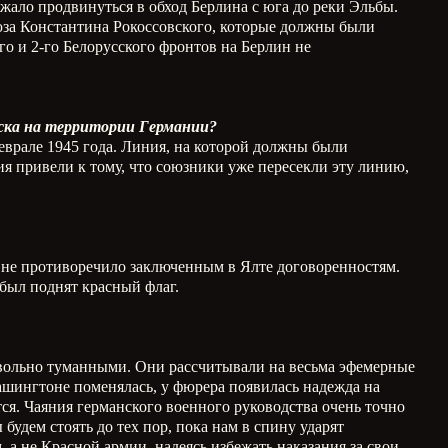
жало продвинуться в обход Берлина с юга до реки Эльбы.
юза Константина Рокоссовского, которые должны были
о и 2-го Белорусского фронтов на Берлин не
йска на территории Германии?
феврале 1945 года. Линия, на которой должны были
ия привели к тому, что союзники уже пересекли эту линию,
о не противоречило заключенным в Ялте договоренностям.
 был поднят красный флаг.
довольно туманными. Они рассчитывали на весьма эфемерные
ашингтоне поменялась, у фюрера появилась надежда на
тся. Чаяния германского военного руководства очень точно
удем стоять до тех пор, пока нам в спину ударят
а не Красной армии, надеясь избежать наказания за свои