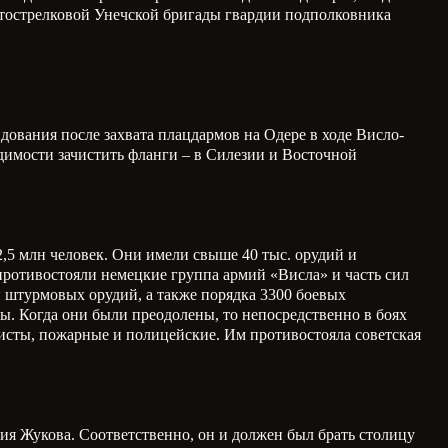
мотострелковой Унечской бригады гвардии подполковника
дования после захвата плацдармов на Одере в ходе Висло-
димости зачистить фланги – в Силезии и Восточной
2,5 млн человек. Они имели свыше 40 тыс. орудий и
 противостояли немецкие группа армий «Висла» и часть сил
и штурмовых орудий, а также порядка 3300 боевых
ы. Когда они были преодолены, то непосредственно в боях
мисты, пожарные и полицейские. Им противостояла советская
ия Жукова. Соответственно, он и должен был брать столицу