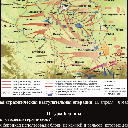
ая стратегическая наступательная операция.
16 апреля – 8 мая
Штурм Берлина
лись самыми серьезными?
х баррикад использовали блоки из камней и рельсов, которые да