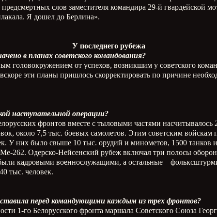
т предсмертных слов заместителя командира 29-й гвардейской 
лакала. Я дошел до Берлина».
У последнего рубежа
значено в планах советского командования?
нным головокружением от успехов, возникшим у советского коман
 вскоре эти планы пришлось скорректировать по причине необхо
ской наступательной операции?
о Белорусских фронтов вместе с тыловыми частями насчитывалось 
вок, около 7,5 тыс. боевых самолетов. Этим советским войскам
. У них было свыше 10 тыс. орудий и минометов, 1500 танков 
 Ме-262. Одерско-Нейсенский рубеж включал три полосы оборон
ых были кадровыми военнослужащими, а остальные – фольксштур
0 тыс. человек.
поставила перед командующими каждым из трех фронтов?
ности 1-го Белорусского фронта маршала Советского Союза Георг