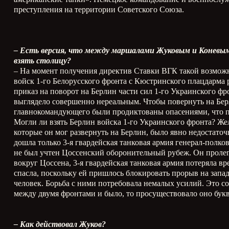
преступления на территории Советского Союза.
– Есть версия, что между маршалами Жуковым и Коневым 
взять столицу?
– На момент получения директив Ставки ВГК такой возможно
войск 1-го Белорусского фронта с Кюстринского плацдарма
приказ на поворот на Берлин части сил 1-го Украинского фр
выглядело совершенно нереальным. Чтобы повернуть на Бер
главнокомандующего были продиктованы опасениями, что п
Могли ли взять Берлин войска 1-го Украинского фронта? Жел
которые он мог развернуть на Берлин, было явно недостаточ
дошла только 3-я гвардейская танковая армия генерал-полко
не был учтен Цоссенский оборонительный рубеж. Он пролег
вокруг Цоссена, 3-я гвардейская танковая армия потеряла в
спасла, поскольку ей пришлось блокировать прорыв на запа
человек. Борьба с ними потребовала немалых усилий. Это с
между двумя фронтами и было, то просуществовало оно букв
– Как действовал Жуков?