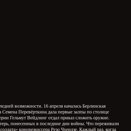
ледней возможности. 16 апреля началась Берлинская
ра Семена Перевёрткина дала первые залпы по столице
лерии Гельмут Вейдлинг отдал приказ сложить оружие.
терь, понесенных в последние дни войны. Что переживали
солдата» кинорежиссера Резо Чхеидзе. Каждый раз, когда