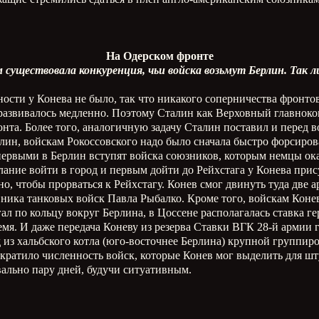
На Одерском фронте
существовала конкуренция, чьи войска возьмут Берлин. Так л
сти у Конева не было, так что никакого соперничества фронто
 развивалось медленно. Поэтому Сталин как Верховный главноко
онта. Более того, аналогичную задачу Сталин поставил и перед в
лин, войскам Рокоссовского надо было сначала быстро форсиров
ервыми в Берлин вступят войска союзников, которым немцы ока
ание войти в город и первым дойти до Рейхстага у Конева прису
но, чтобы прорваться к Рейхстагу. Конев смог двинуть туда две
вника танковых войск Павла Рыбалко. Кроме того, войскам Коне
ал по кольцу вокруг Берлина, в Цоссене располагалась ставка 
ремя. И даже передача Коневу из резерва Ставки ВГК 28-й арми
д из хальбского котла (юго-восточнее Берлина) крупной группи
ократило численность войск, которые Конев мог выделить для ш
ально пару дней, будучи ситуативным.