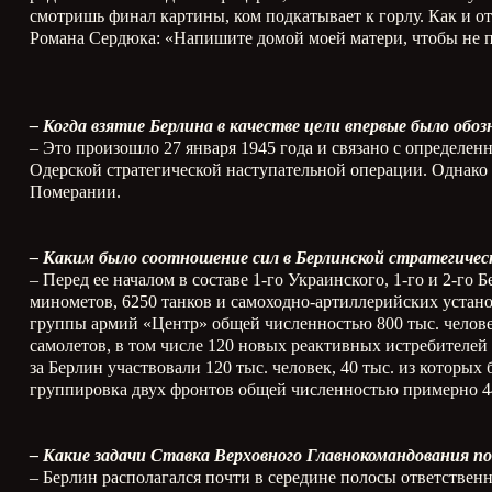
смотришь финал картины, ком подкатывает к горлу. Как и о
Романа Сердюка: «Напишите домой моей матери, чтобы не п
– Когда взятие Берлина в качестве цели впервые было обо
– Это произошло 27 января 1945 года и связано с определе
Одерской стратегической наступательной операции. Однако
Померании.
– Каким было соотношение сил в Берлинской стратегиче
– Перед ее началом в составе 1-го Украинского, 1-го и 2-г
минометов, 6250 танков и самоходно-артиллерийских устано
группы армий «Центр» общей численностью 800 тыс. человек
самолетов, в том числе 120 новых реактивных истребителей
за Берлин участвовали 120 тыс. человек, 40 тыс. из котор
группировка двух фронтов общей численностью примерно 44
– Какие задачи Ставка Верховного Главнокомандования 
– Берлин располагался почти в середине полосы ответствен