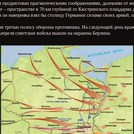
был продиктован прагматическими соображениями, далекими от ж
– пространстве в 70 км глубиной от Кюстринского плацдарма до
 он наверняка взял бы столицу Германии силами своих армий, п
али третью полосу обороны противника. На следующий день враж
 апреля советские войска вышли на окраины Берлина.