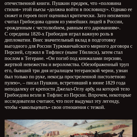
отечественной книги. Пушкин предрек, что «половина
стихов» этой пьесы «должна войти в пословицу». Однако ее
сюжет и героев поэт оценивал критически. Зато неизменно
считал Грибоедова одним из умнейших людей в России,
«рожденным с честолюбием, равным его дарованиям».
С середины 1820-х Грибоедов играл важную роль в
дипломатии. Внес значительный вклад в подготовку
выгодного для России Туркманчайского мирного договора с
Персией, служил в Тифлисе (ныне Тбилиси), затем стал
послом в Тегеране. «Он погиб под кинжалами персиян,
жертвой невежества и вероломства. Обезображенный труп
его, бывший три дня игралищем тегеранской черни, узнан
был только по руке, некогда простреленной пистолетною
пулею», – писал Пушкин, встретивший в июне 1829 года
неподалеку от крепости Джелал-Оглу арбу, на которой тело
Грибоедова везли в Тифлис из Персии. Впрочем, некоторые
исследователи считают, что поэт выдумал эту легенду,
чтобы «закольцевать» свои отношения с тезкой.