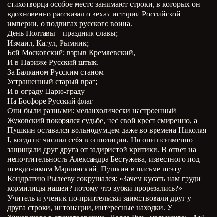
стихотворца особое место занимают строки, в которых он
вдохновенно рассказал о вехах истории Российской
империи, о подвигах русского воина.
День Полтавы – праздник славы;
Измаил, Кагул, Рымник;
Бой Московский; взрыв Кремлевский,
И в Париже Русский штык.
За Балканом Русским станом
Устрашенный старый враг;
И в ограду Царю-граду
На Босфоре Русский флаг.
Они были разными: меланхолически настроенный
Жуковский покорялся судьбе, нес свой крест смиренно, а
Пушкин оставался вольнодумцем даже во времена Николая
I, когда не числил себя в оппозиции. Но они неизменно
защищали друг друга от задиристой критики. В ответ на
непочтительность Александра Бестужева, известного под
псевдонимом Марлинский, Пушкин в письме поэту
Кондратию Рылееву сокрушался: «Зачем кусать нам груди
кормилицы нашей? потому что зубки прорезались?»
Учитель и ученик по-приятельски заимствовали друг у
друга строки, интонации, интересные находки. У