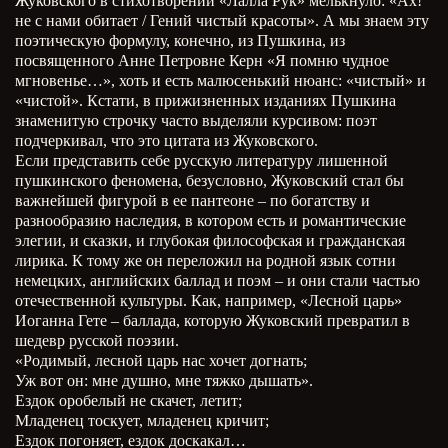
Жуковского в стихотворении «Лалла Рук» мелькнуло: «Ах!
не с нами обитает / Гений чистый красоты». А мы знаем эту
поэтическую формулу, конечно, из Пушкина, из
посвященного Анне Петровне Керн «Я помню чудное
мгновенье…», хоть и есть малюсенький нюанс: «чистый» и
«чистой». Кстати, в прижизненных изданиях Пушкина
знаменитую строчку часто выделяли курсивом: поэт
подчеркивал, что это цитата из Жуковского.
Если представить себе русскую литературу лишенной
пушкинского феномена, безусловно, Жуковский стал бы
важнейшей фигурой в ее пантеоне – по богатству и
разнообразию наследия, в котором есть и романтические
элегии, и сказки, и глубокая философская и гражданская
лирика. К тому же он переложил на родной язык сотни
немецких, английских баллад и поэм – и они стали частью
отечественной культуры. Как, например, «Лесной царь»
Иоганна Гете – баллада, которую Жуковский превратил в
шедевр русской поэзии.
«Родимый, лесной царь нас хочет догнать;
Уж вот он: мне душно, мне тяжко дышать».
Ездок оробелый не скачет, летит;
Младенец тоскует, младенец кричит;
Ездок погоняет, ездок доскакал…