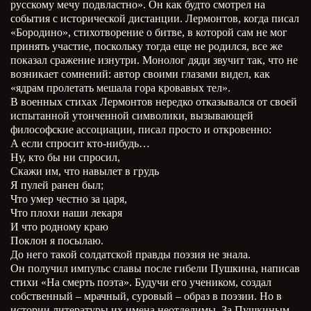
русскому мечу подвластно». Он как будто смотрел на
события с исторической дистанции. Лермонтов, когда писал
«Бородино», стихотворение о битве, в которой сам не мог
принять участие, поскольку тогда еще не родился, все же
показал сражение изнутри. Монолог дяди звучит так, что не
возникает сомнений: автор своими глазами видел, как
«ядрам пролетать мешала гора кровавых тел».
В военных стихах Лермонтов нередко отказывался от своей
испытанной утонченной символики, вызывающей
философские ассоциации, писал просто и откровенно:
А если спросит кто-нибудь…
Ну, кто бы ни спросил,
Скажи им, что навылет в грудь
Я пулей ранен был;
Что умер честно за царя,
Что плохи наши лекаря
И что родному краю
Поклон я посылаю.
До него такой солдатской правды поэзия не знала.
Он получил импульс славы после гибели Пушкина, написав
стихи «На смерть поэта». Будучи его учеником, создал
собственный – мрачный, суровый – образ в поэзии. Но в
истории литературы их имена неотделимы. За Пушкиным