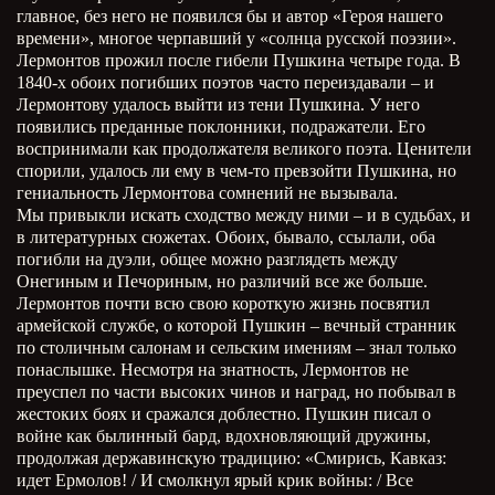
главное, без него не появился бы и автор «Героя нашего
времени», многое черпавший у «солнца русской поэзии».
Лермонтов прожил после гибели Пушкина четыре года. В
1840-х обоих погибших поэтов часто переиздавали – и
Лермонтову удалось выйти из тени Пушкина. У него
появились преданные поклонники, подражатели. Его
воспринимали как продолжателя великого поэта. Ценители
спорили, удалось ли ему в чем-то превзойти Пушкина, но
гениальность Лермонтова сомнений не вызывала.
Мы привыкли искать сходство между ними – и в судьбах, и
в литературных сюжетах. Обоих, бывало, ссылали, оба
погибли на дуэли, общее можно разглядеть между
Онегиным и Печориным, но различий все же больше.
Лермонтов почти всю свою короткую жизнь посвятил
армейской службе, о которой Пушкин – вечный странник
по столичным салонам и сельским имениям – знал только
понаслышке. Несмотря на знатность, Лермонтов не
преуспел по части высоких чинов и наград, но побывал в
жестоких боях и сражался доблестно. Пушкин писал о
войне как былинный бард, вдохновляющий дружины,
продолжая державинскую традицию: «Смирись, Кавказ:
идет Ермолов! / И смолкнул ярый крик войны: / Все