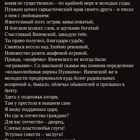
князя не существовало – по крайней мере в молодые годы.
Пушкин ценил саркастический нрав своего друга – и писал
о нем с любованием:
Язвительный поэт, остряк замысловатый,
И блеском колких слов, и шутками богатый
Счастливый Вяземский, завидую тебе.
Ты право получил, благодаря судьбе,
Смеяться весело над Злобою ревнивой,
Невежество разить анафемой игривой.
Правда, «анафемы» Вяземского не всегда были
«игривыми». Со школьной скамьи мы помним определение
«вольнолюбивая лирика Пушкина». Вяземский же в
молодости придерживался куда более радикальных
воззрений и, бывало, обличал обывателей и призывал к
бунту.
Здесь у подножья алтаря,
Там у престола в вышнем сане
Я вижу подданных царя,
Но где ж отечества граждане?
Для вас отечество – дворец,
Слепые властолюбья слуги!
Уступки совести – заслуги!