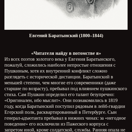
Евгений Баратынский (1800–1844)
«Читателя найду в потомстве я»
Из всех поэтов золотого века у Евгения Баратынского,
пожалуй, сложились наиболее непростые отношения с
Пушкиным, хотя их внутренний конфликт сложно
разглядеть с исторической дистанции. Баратынский в
меньшей степени, чем многие его современники (даже
старшие по возрасту), пребывал под влиянием пушкинского
стиха. Сам Пушкин определил его талант безупречно:
«Оригинален, ибо мыслит». Они познакомились в 1819
году, когда Баратынский поступил рядовым в лейб-гвардии
Егерский полк, расквартированный в Петербурге. Сын
генерал-адъютанта пребывал в нижних чинах: за «негодное
поведение» его исключили из Пажеского корпуса с
запретом иной, кроме солдатской, службы. Ранняя опала не