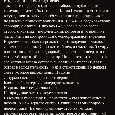
Взор власти – всех заслуг венец!
Такие стихи распространялись тайком, о публикации,
конечно, не могло быть и речи. Когда Пушкин в стихах или
в суждениях показывал себя монархистом, поддерживал
подавление польских волнений в 1830–1831 годах и «хвалу
свободную слагал» Николаю I – у него не было более
строгого критика, чем Вяземский, который в то время не
желал идти на компромиссы с «самодержавной тиранией».
Впрочем, князь был на редкость противоречив в каждом
своем проявлении. Он и светский лев, и счастливый супруг,
и оппозиционер, и придворный, и яростный либерал, и не
менее убежденный консерватор. Но и в поэзии, и в жизни
его чертами всегда оставались обаяние интеллектуала и
острая наблюдательность – как в стихотворении о первом
снеге, которое высоко ценил Пушкин.
Лазурью светлою горят небес вершины;
Блестящей скатертью подернулись долины,
И ярким бисером усеяны поля.
На празднике зимы красуется земля…
Вяземский умел увидеть, приметить – был живописцем в
поэзии. А из «Первого снега» Пушкин взял эпиграфом к
первой главе «Евгения Онегина» строчку, которая
запоминается раз и навсегда после первого прочтения: «И