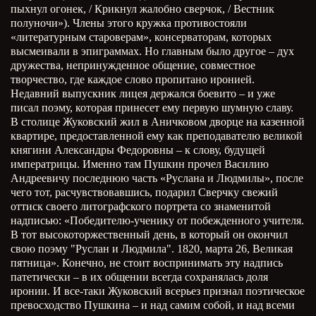
пыхнул огонек, / Крикнул жалобно сверчок, / Вестник
полуночи»). Члены этого кружка противостояли
«литературным староверам», консерваторам, которых
высмеивали в эпиграммах. Но главным было другое – дух
дружества, непринужденное общение, совместное
творчество, где каждое слово пропитано иронией.
Недавний выпускник лицея держался боевито – и уже
писал поэму, которая принесет ему первую шумную славу.
В столице Жуковский жил в Аничковом дворце на казенной
квартире, предоставленной ему как преподавателю великой
княгини Александры Федоровны – к слову, будущей
императрицы. Именно там Пушкин прочел Василию
Андреевичу последнюю часть «Руслана и Людмилы», после
чего тот, расчувствовавшись, подарил Сверчку свежий
оттиск своего литографского портрета со знаменитой
надписью: «Победителю-ученику от побежденного учителя.
В тот высокоторжественный день, в который он окончил
свою поэму "Руслан и Людмила". 1820, марта 26, Великая
пятница». Конечно, не стоит воспринимать эту надпись
патетически – в их общении всегда сохранялась доля
иронии. И все-таки Жуковский всерьез признал поэтическое
превосходство Пушкина – и над самим собой, и над всеми