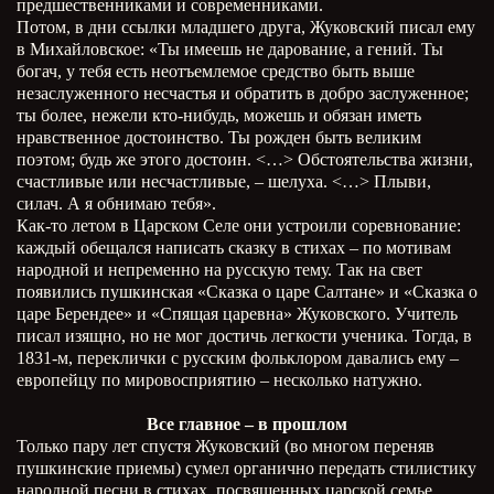
предшественниками и современниками.
Потом, в дни ссылки младшего друга, Жуковский писал ему
в Михайловское: «Ты имеешь не дарование, а гений. Ты
богач, у тебя есть неотъемлемое средство быть выше
незаслуженного несчастья и обратить в добро заслуженное;
ты более, нежели кто-нибудь, можешь и обязан иметь
нравственное достоинство. Ты рожден быть великим
поэтом; будь же этого достоин. <…> Обстоятельства жизни,
счастливые или несчастливые, – шелуха. <…> Плыви,
силач. А я обнимаю тебя».
Как-то летом в Царском Селе они устроили соревнование:
каждый обещался написать сказку в стихах – по мотивам
народной и непременно на русскую тему. Так на свет
появились пушкинская «Сказка о царе Салтане» и «Сказка о
царе Берендее» и «Спящая царевна» Жуковского. Учитель
писал изящно, но не мог достичь легкости ученика. Тогда, в
1831-м, переклички с русским фольклором давались ему –
европейцу по мировосприятию – несколько натужно.
Все главное – в прошлом
Только пару лет спустя Жуковский (во многом переняв
пушкинские приемы) сумел органично передать стилистику
народной песни в стихах, посвященных царской семье.