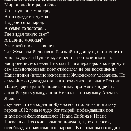
Мир он любит, рад и бою
И на пушки сам вперед,
А по нужде и с чумою
Подерется за народ.
А семья-то золотая!.. –
Где видал такую свет?
А царица молодая?
Уж такой и в сказках нет…
Так Жуковский, человек, близкий ко двору и, в отличие от
многих друзей Пушкина, лишенный оппозиционных
настроений, воспевал Николая I – императора, к которому и
сам вольнолюбивый поэт относился не без восхищения.
Панегирики (вполне искренние) Жуковскому удавались. Не
случайно он дважды стал автором стихов к гимну России
«Боже, царя храни!», положенных при Александре I на
английскую музыку, а при Николае – на музыку Алексея
Львова.
Звучные стихотворения Жуковского поднимали в атаку
героев 1812 года и чудо-богатырей, побеждавших под
знаменами фельдмаршалов Ивана Дибича и Ивана
Паскевича. Русские громили поляков, турок, персов,
освобождая православные народы. В огромном наследии