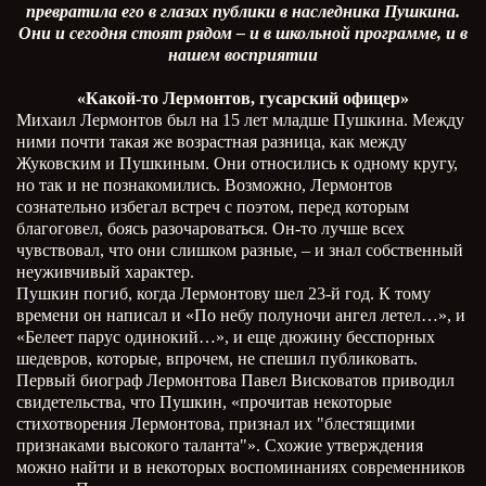
превратила его в глазах публики в наследника Пушкина.
Они и сегодня стоят рядом – и в школьной программе, и в
нашем восприятии
«Какой-то Лермонтов, гусарский офицер»
Михаил Лермонтов был на 15 лет младше Пушкина. Между
ними почти такая же возрастная разница, как между
Жуковским и Пушкиным. Они относились к одному кругу,
но так и не познакомились. Возможно, Лермонтов
сознательно избегал встреч с поэтом, перед которым
благоговел, боясь разочароваться. Он-то лучше всех
чувствовал, что они слишком разные, – и знал собственный
неуживчивый характер.
Пушкин погиб, когда Лермонтову шел 23-й год. К тому
времени он написал и «По небу полуночи ангел летел…», и
«Белеет парус одинокий…», и еще дюжину бесспорных
шедевров, которые, впрочем, не спешил публиковать.
Первый биограф Лермонтова Павел Висковатов приводил
свидетельства, что Пушкин, «прочитав некоторые
стихотворения Лермонтова, признал их "блестящими
признаками высокого таланта"». Схожие утверждения
можно найти и в некоторых воспоминаниях современников