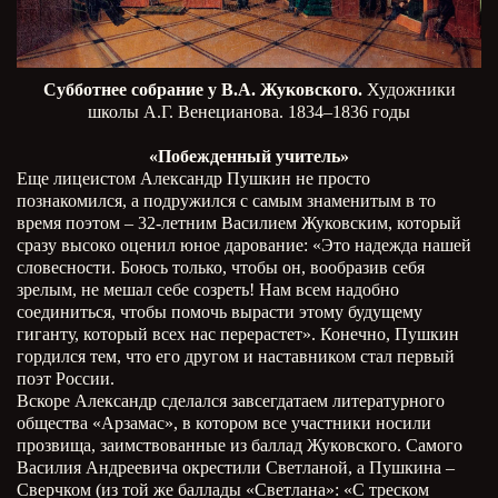
Субботнее собрание у В.А. Жуковского.
Художники
школы А.Г. Венецианова. 1834–1836 годы
«Побежденный учитель»
Еще лицеистом Александр Пушкин не просто
познакомился, а подружился с самым знаменитым в то
время поэтом – 32-летним Василием Жуковским, который
сразу высоко оценил юное дарование: «Это надежда нашей
словесности. Боюсь только, чтобы он, вообразив себя
зрелым, не мешал себе созреть! Нам всем надобно
соединиться, чтобы помочь вырасти этому будущему
гиганту, который всех нас перерастет». Конечно, Пушкин
гордился тем, что его другом и наставником стал первый
поэт России.
Вскоре Александр сделался завсегдатаем литературного
общества «Арзамас», в котором все участники носили
прозвища, заимствованные из баллад Жуковского. Самого
Василия Андреевича окрестили Светланой, а Пушкина –
Сверчком (из той же баллады «Светлана»: «С треском