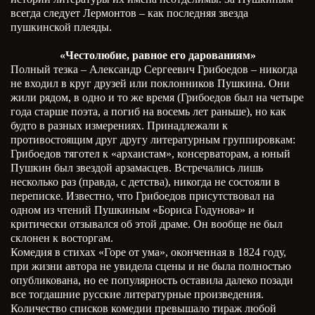
всегда следует Лермонтов – как последняя звезда
пушкинской плеяды.
«Честолюбие, равное его дарованиям»
Полный тезка – Александр Сергеевич Грибоедов – никогда
не входил в круг друзей или поклонников Пушкина. Они
жили рядом, в одно и то же время (Грибоедов был на четыре
года старше поэта, а погиб на восемь лет раньше), но как
будто в разных измерениях. Принадлежали к
противостоящим друг другу литературным группировкам:
Грибоедов тяготел к «архаистам», консерваторам, а юный
Пушкин был звездой арзамасцев. Встречались лишь
несколько раз (правда, с детства), никогда не состояли в
переписке. Известно, что Грибоедов присутствовал на
одном из чтений Пушкиным «Бориса Годунова» и
критически отзывался об этой драме. Он вообще не был
склонен к восторгам.
Комедия в стихах «Горе от ума», оконченная в 1824 году,
при жизни автора не увидела сцены и не была полностью
опубликована, но ее популярность оставила далеко позади
все тогдашние русские литературные произведения.
Количество списков комедии превышало тираж любой