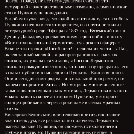
поэтов. Правда, не все исследователи считают этот
мемуарный сюжет достоверным: возможно, лермонтовские
стихи Пушкину не попадались.
В любом случае, когда молодой поэт откликнулся на гибель
Пушкина гневным стихотворением, его почти не знали в
литературной среде. 9 февраля 1837 года Вяземский писал
Денису Давыдову, прославленному герою войны и поэту:
«Вот стихи какого-то Лермонтова, гусарского офицера».
Вскоре эти строки: «Погиб поэт! – невольник чести – / Пал,
оклеветанный молвой…» распространились в тысячах
списков, их узнала вся читающая Россия. Лермонтов
снискал громкую известность, которая сразу превратила его
в глазах публики в наследника Пушкина. Единственного.
Они и сегодня стоят рядом – и в школьной программе, и в
нашем восприятии. Хотя… Несмотря на многочисленные
заимствования пушкинских мотивов, Лермонтова как поэта
можно назвать скорее антиподом Пушкина, у которого
солнце пробивается через строки даже в самых мрачных
стихах.
Виссарион Белинский, влиятельный критик, настоящий
властитель дум, все разложил по полочкам. Лермонтов
шагнул дальше Пушкина, он сложнее, психологически
глубже в прозе. Но Пушкин гармоничнее, светлее, а