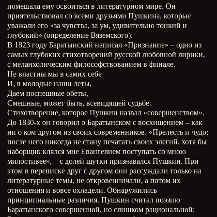
помешала ему освоиться в литературном мире. Он
приятельствовал со всеми друзьями Пушкина, которые
уважали его «за чувства, за ум, удивительно тонкий и
глубокий» (определение Вяземского).
В 1823 году Баратынский написал «Признание» – одно из
самых глубоких стихотворений русской любовной лирики,
с меланхолическим философствованием в финале.
Не властны мы в самих себе
И, в молодые наши леты,
Даем поспешные обеты,
Смешные, может быть, всевидящей судьбе.
Стихотворение, которое Пушкин назвал «совершенством».
До 1830-х он говорил о Баратынском с восхищением – как
ни о ком другом из своих современников. «Прелесть и чудо;
после него никогда не стану печатать своих элегий, хотя бы
наборщик клялся мне Евангелием поступать со мною
милостивее», – с долей шутки признавался Пушкин. При
этом в переписке друг с другом они рассуждали только на
литературные темы, не откровенничали, а потом их
отношения и вовсе охладели. Обнаружились
принципиальные различия. Пушкин считал поэзию
Баратынского совершенной, но слишком рациональной;