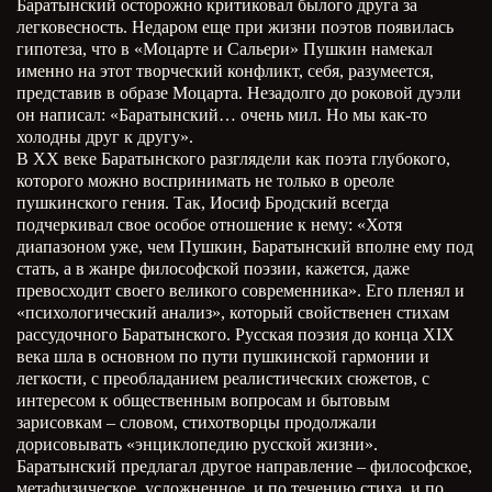
Баратынский осторожно критиковал былого друга за
легковесность. Недаром еще при жизни поэтов появилась
гипотеза, что в «Моцарте и Сальери» Пушкин намекал
именно на этот творческий конфликт, себя, разумеется,
представив в образе Моцарта. Незадолго до роковой дуэли
он написал: «Баратынский… очень мил. Но мы как-то
холодны друг к другу».
В ХХ веке Баратынского разглядели как поэта глубокого,
которого можно воспринимать не только в ореоле
пушкинского гения. Так, Иосиф Бродский всегда
подчеркивал свое особое отношение к нему: «Хотя
диапазоном уже, чем Пушкин, Баратынский вполне ему под
стать, а в жанре философской поэзии, кажется, даже
превосходит своего великого современника». Его пленял и
«психологический анализ», который свойственен стихам
рассудочного Баратынского. Русская поэзия до конца XIX
века шла в основном по пути пушкинской гармонии и
легкости, с преобладанием реалистических сюжетов, с
интересом к общественным вопросам и бытовым
зарисовкам – словом, стихотворцы продолжали
дорисовывать «энциклопедию русской жизни».
Баратынский предлагал другое направление – философское,
метафизическое, усложненное, и по течению стиха, и по