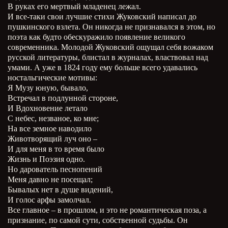
В руках его мертвый младенец лежал.
И все-таки свои лучшие стихи Жуковский написал до
пушкинского взлета. Он никогда не признавался в этом, но
поэта как будто обескуражило появление великого
современника. Молодой Жуковский ощущал себя вожаком
русской литературы, блистал в журналах, властвовал над
умами. А уже в 1824 году ему больше всего удавались
ностальгические мотивы:
Я Музу юную, бывало,
Встречал в подлунной стороне,
И Вдохновение летало
С небес, незваное, ко мне;
На все земное наводило
Животворящий луч оно –
И для меня в то время было
Жизнь и Поэзия одно.
Но дарователь песнопений
Меня давно не посещал;
Бывалых нет в душе видений,
И голос арфы замолчал.
Все главное – в прошлом, и это не романтическая поза, а
признание, по самой сути, собственной судьбы. Он