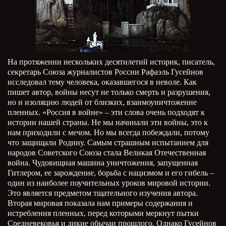
На протяжении нескольких десятилетий историк, писатель,
секретарь Союза журналистов России Рафаэль Гусейнов
исследовал тему человека, оказавшегося в неволе. Как
пишет автор, войны несут не только смерть и разрушения,
но и изоляцию людей от близких, взаимоуничтожение
пленных. «Россия в войне» – эти слова очень подходят к
истории нашей страны. Не мы начинали эти войны, это к
нам приходили с мечом. Но мы всегда побеждали, потому
что защищали Родину. Самым страшным испытанием для
народов Советского Союза стала Великая Отечественная
война. Чудовищная машина уничтожения, запущенная
Гитлером, ее зарождение, борьба с нацизмом и его гибель –
один из наиболее поучительных уроков мировой истории.
Это является предметом тщательного изучения автора.
Вторая мировая показала нам примеры содержания и
истребления пленных, перед которыми меркнут пытки
Средневековья и дикие обычаи прошлого. Однако Гусейнов