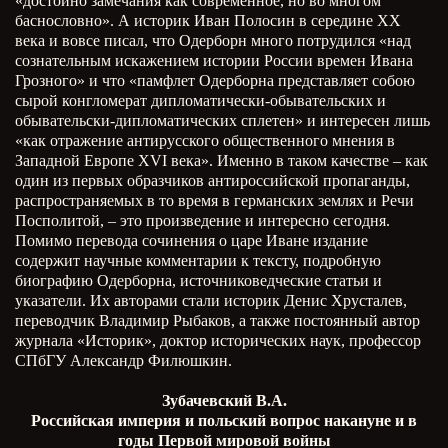
«достойно замечания как современное, но во многом
баснословно». А историк Иван Полосин в середине ХХ
века и вовсе писал, что Одерборн много потрудился «над
сознательным искажением истории России времен Ивана
Грозного» и что «памфлет Одерборна представляет собою
сырой конгломерат дипломатически-обывательских и
обывательски-дипломатических сплетен» и интересен лишь
«как отражение антирусского общественного мнения в
Западной Европе XVI века». Именно в таком качестве – как
один из первых образчиков антироссийской пропаганды,
распространяемых в то время в германских землях и Речи
Посполитой, – это произведение и интересно сегодня.
Помимо перевода сочинения о царе Иване издание
содержит научные комментарии к тексту, подробную
биографию Одерборна, источниковедческие статьи и
указатели. Их авторами стали историк Денис Хрусталев,
переводчик Владимир Рыбаков, а также постоянный автор
журнала «Историк», доктор исторических наук, профессор
СПбГУ Александр Филюшкин.
Зубачевский В.А.
Российская империя и польский вопрос накануне и в
годы Первой мировой войны