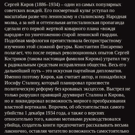
Сергей Киров (1886–1934) – один из самых популярных
советских вождей. Его посмертный культ уступал по
масштабам разве что ленинскому и сталинскому. Народная
молва, а за ней и оттепельная антисталинская пропаганда
сделали его первой жертвой коварного плана «вождя
народов» по уничтожению старой ленинской гвардии.
Подобная мифология препятствовала беспристрастному
изучению этой сложной фигуры. Константин Писаренко
полагает, что после первых революционных опытов Сергей
Костриков (такова настоящая фамилия Кирова) утратил тягу
к радикальным средствам исправления общества. Весь его
дальнейший путь – это искусная партийная дипломатия.
Именно поэтому Киров, как считает автор, и понадобился
Иосифу Сталину, который планировал произвести
политическую реформу без кровавых эксцессов. Выстрел не
только разрушил правящий дуумвират Сталина и Кирова,
но и ликвидировал возможность мирного преобразования
властной вертикали. Впрочем, об обстоятельствах самого
убийства 1 декабря 1934 года, а также о версиях
относительно того, какими мотивами руководствовался
убийца, создатель книги предпочитает рассказывать весьма
лаконично, оставляя читателю возможность самостоятельно