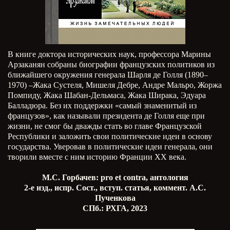
В книге доктора исторических наук, профессора Марины
Арзаканян собраны биографии французских политиков из
ближайшего окружения генерала Шарля де Голля (1890–
1970) –Жака Сустеля, Мишеля Дебре, Андре Мальро, Жоржа
Помпиду, Жака Шабан-Дельмаса, Жака Ширака, Эдуара
Балладюра. Без их поддержки «самый знаменитый из
французов», как называли президента де Голля еще при
жизни, не смог бы дважды стать во главе Французской
Республики и заложить свои политические идеи в основу
государства. Уверовав в политические идеи генерала, они
творили вместе с ним историю Франции ХХ века.
М.С. Горбачев: pro et contra, антология
2-е изд., испр. Сост., вступ. статья, коммент. А.С.
Пученкова
СПб.: РХГА, 2023