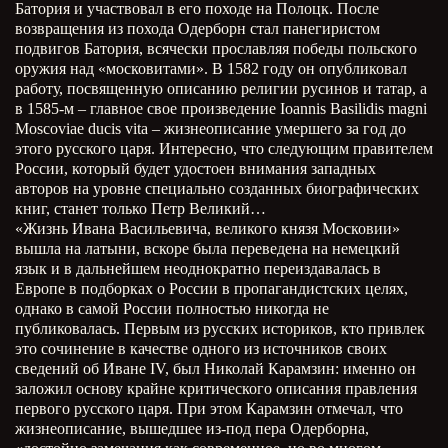
Батория и участвовал в его походе на Полоцк. После
возвращения из похода Одерборн стал панегиристом
подвигов Батория, всячески прославляя победы польского
оружия над «московитами». В 1582 году он опубликовал
работу, посвященную описанию религии русинов и татар, а
в 1585-м – главное свое произведение Ioannis Basilidis magni
Moscoviae ducis vita – жизнеописание умершего за год до
этого русского царя. Интересно, что следующим правителем
России, который будет удостоен внимания западных
авторов на уровне специально созданных биографических
книг, станет только Петр Великий…
«Жизнь Ивана Васильевича, великого князя Московии»
вышла на латыни, вскоре была переведена на немецкий
язык и в дальнейшем неоднократно переиздавалась в
Европе в подборках о России в пропагандистских целях,
однако в самой России полностью никогда не
публиковалась. Первым из русских историков, кто привлек
это сочинение в качестве одного из источников своих
сведений об Иване IV, был Николай Карамзин: именно он
заложил основу крайне критического описания правления
первого русского царя. При этом Карамзин отмечал, что
жизнеописание, вышедшее из-под пера Одерборна,