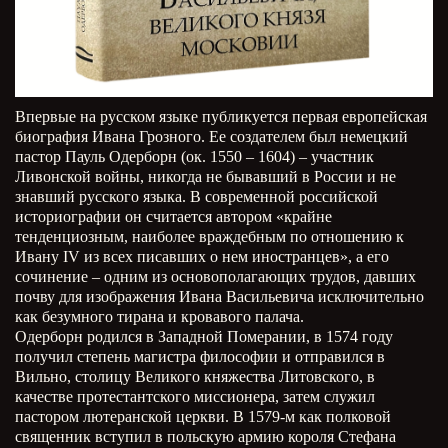
Впервые на русском языке публикуется первая европейская
биография Ивана Грозного. Ее создателем был немецкий
пастор Пауль Одерборн (ок. 1550 – 1604) – участник
Ливонской войны, никогда не бывавший в России и не
знавший русского языка. В современной российской
историографии он считается автором «крайне
тенденциозным, наиболее враждебным по отношению к
Ивану IV из всех писавших о нем иностранцев», а его
сочинение – одним из основополагающих трудов, давших
почву для изображения Ивана Васильевича исключительно
как безумного тирана и кровавого палача.
Одерборн родился в Западной Померании, в 1574 году
получил степень магистра философии и отправился в
Вильно, столицу Великого княжества Литовского, в
качестве протестантского миссионера, затем служил
пастором лютеранской церкви. В 1579-м как полковой
священник вступил в польскую армию короля Стефана