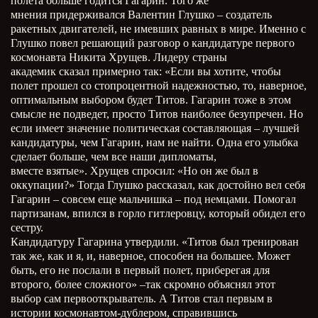
полета больше годится Гагарин. Того же
мнения придерживался Валентин Глушко – создатель
ракетных двигателей, не имевших равных в мире. Именно с
Глушко повел решающий разговор о кандидатуре первого
космонавта Никита Хрущев. Лидеру страны
академик сказал примерно так: «Если вы хотите, чтобы
полет прошел со стопроцентной надежностью, то, наверное,
оптимальным выбором будет Титов. Гагарин тоже в этом
смысле не подведет, просто Титов наиболее безупречен. Но
если имеет значение политическая составляющая – лучшей
кандидатуры, чем Гагарин, нам не найти. Одна его улыбка
сделает больше, чем все наши дипломаты,
вместе взятые». Хрущев спросил: «Но он же был в
оккупации?» Тогда Глушко рассказал, как достойно вел себя
Гагарин – совсем еще мальчишка – под немцами. Помогал
партизанам, впился в горло гитлеровцу, который обидел его
сестру.
Кандидатуру Гагарина утвердили. «Титов был тренирован
так же, как и я, и, наверное, способен на большее. Может
быть, его не послали в первый полет, приберегая для
второго, более сложного» –так скромно объяснял этот
выбор сам первооткрыватель. А Титов стал первым в
истории космонавтом-дублером, справившись