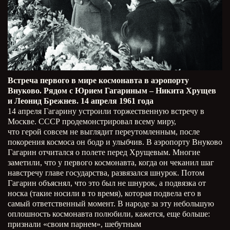
Встреча первого в мире космонавта в аэропорту
Внуково. Рядом с Юрием Гагариным – Никита Хрущев
и Леонид Брежнев. 14 апреля 1961 года
14 апреля Гагарину устроили торжественную встречу в
Москве. СССР продемонстрировал всему миру,
что герой совсем не выглядит переутомленным, после
покорения космоса он бодр и улыбчив. В аэропорту Внуково
Гагарин отчитался о полете перед Хрущевым. Многие
заметили, что у первого космонавта, когда он чеканил шаг
навстречу главе государства, развязался шнурок. Потом
Гагарин объяснял, что это был не шнурок, а подвязка от
носка (такие носили в то время), которая подвела его в
самый ответственный момент. В народе за эту небольшую
оплошность космонавта полюбили, кажется, еще больше:
признали «своим парнем», шебутным