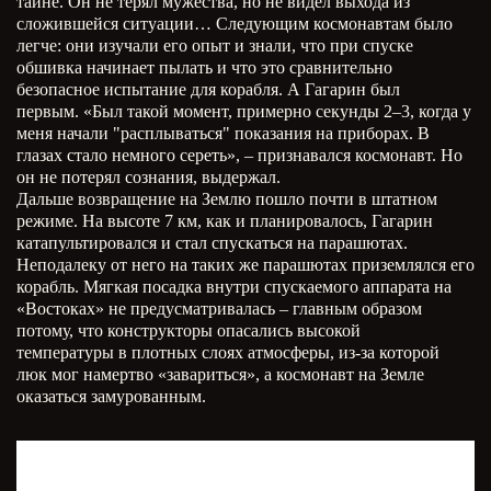
тайне. Он не терял мужества, но не видел выхода из
сложившейся ситуации… Следующим космонавтам было
легче: они изучали его опыт и знали, что при спуске
обшивка начинает пылать и что это сравнительно
безопасное испытание для корабля. А Гагарин был
первым. «Был такой момент, примерно секунды 2–3, когда у
меня начали "расплываться" показания на приборах. В
глазах стало немного сереть», – признавался космонавт. Но
он не потерял сознания, выдержал.
Дальше возвращение на Землю пошло почти в штатном
режиме. На высоте 7 км, как и планировалось, Гагарин
катапультировался и стал спускаться на парашютах.
Неподалеку от него на таких же парашютах приземлялся его
корабль. Мягкая посадка внутри спускаемого аппарата на
«Востоках» не предусматривалась – главным образом
потому, что конструкторы опасались высокой
температуры в плотных слоях атмосферы, из-за которой
люк мог намертво «завариться», а космонавт на Земле
оказаться замурованным.