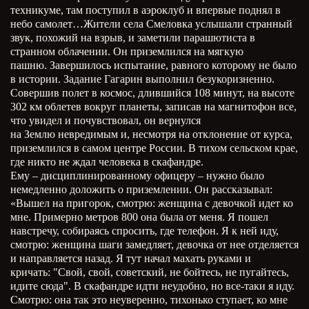
техникуме, там поступил в аэроклуб и впервые поднял в
небо самолет…Жители села Смеловка услышали странный
звук, похожий на взрыв, и заметили парашютиста в
странном облачении. Он приземлился на мягкую
пашню. Завершилось испытание, равного которому не было
в истории. Задание Гагарин выполнил безукоризненно.
Совершив полет в космос, длившийся 108 минут, на высоте
302 км облетев вокруг планеты, записав на магнитофон все,
что увидел и почувствовал, он вернулся
на Землю невредимым и, несмотря на отклонение от курса,
приземлился в самом центре России. В тихом сельском крае,
где никто не ждал человека в скафандре.
Ему – дисциплинированному офицеру – нужно было
немедленно доложить о приземлении. Он рассказывал:
«Вышел на пригорок, смотрю: женщина с девочкой идет ко
мне. Примерно метров 800 она была от меня. Я пошел
навстречу, собираясь спросить, где телефон. Я к ней иду,
смотрю: женщина шаги замедляет, девочка от нее отделяется
и направляется назад. Я тут начал махать руками и
кричать: "Свой, свой, советский, не бойтесь, не пугайтесь,
идите сюда". В скафандре идти неудобно, но все-таки я иду.
Смотрю: она так это неуверенно, тихонько ступает, ко мне