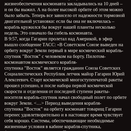
жизнеобеспечения космонавта закладывались на 10 дней –
и он бы выжил. А на более высокой орбите об этом можно
было забыть. Теперь все зависело от надежности тормозной
двигательной установки: если бы она не включилась –
корабль кружился бы вокруг нашей планеты несколько
недель. Это означало бы гибель космонавта.
В 9:57, когда Гагарин пролетал над Америкой, в эфир
вышло сообщение ТАСС: «В Советском Союзе выведен на
орбиту вокруг Земли первый в мире космический корабль-
спутник "Восток" с человеком на борту. Пилотом-
космонавтом космического корабля-
спутника "Восток" является гражданин Союза Советских
Социалистических Республик летчик майор Гагарин Юрий
Алексеевич. Старт космической многоступенчатой ракеты
прошел успешно, и после набора первой космической
скорости и отделения от последней ступени ракеты-
носителя корабль-спутник начал свободный полет по орбите
вокруг Земли. <…> Период выведения корабля-
спутника "Восток" на орбиту космонавт товарищ Гагарин
перенес удовлетворительно и в настоящее время чувствует
себя хорошо. Системы, обеспечивающие необходимые
жизненные условия в кабине корабля-спутника,