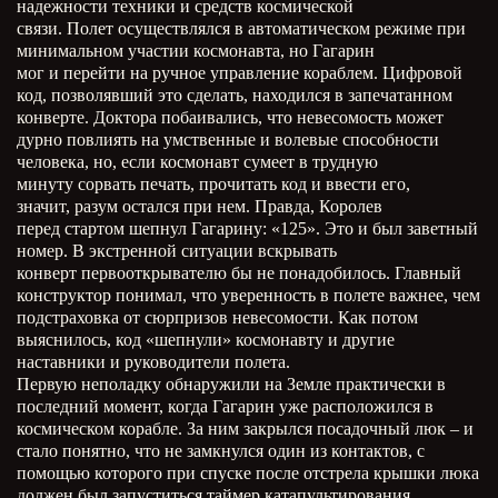
надежности техники и средств космической
связи. Полет осуществлялся в автоматическом режиме при
минимальном участии космонавта, но Гагарин
мог и перейти на ручное управление кораблем. Цифровой
код, позволявший это сделать, находился в запечатанном
конверте. Доктора побаивались, что невесомость может
дурно повлиять на умственные и волевые способности
человека, но, если космонавт сумеет в трудную
минуту сорвать печать, прочитать код и ввести его,
значит, разум остался при нем. Правда, Королев
перед стартом шепнул Гагарину: «125». Это и был заветный
номер. В экстренной ситуации вскрывать
конверт первооткрывателю бы не понадобилось. Главный
конструктор понимал, что уверенность в полете важнее, чем
подстраховка от сюрпризов невесомости. Как потом
выяснилось, код «шепнули» космонавту и другие
наставники и руководители полета.
Первую неполадку обнаружили на Земле практически в
последний момент, когда Гагарин уже расположился в
космическом корабле. За ним закрылся посадочный люк – и
стало понятно, что не замкнулся один из контактов, с
помощью которого при спуске после отстрела крышки люка
должен был запуститься таймер катапультирования