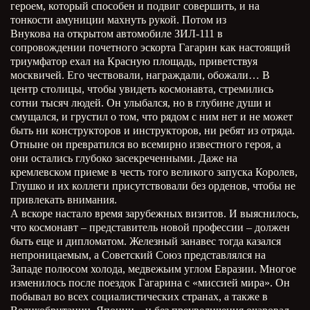
героем, который способен и подвиг совершить, и на
тонкости амуниции махнуть рукой. Потом из
Внукова на открытом автомобиле ЗИЛ-111 в
сопровождении почетного эскорта Гагарин как настоящий
триумфатор ехал на Красную площадь, приветствуя
москвичей. Его чествовали, награждали, обожали… В
центр столицы, чтобы увидеть космонавта, стремились
сотни тысяч людей. Он улыбался, но в глубине души и
смущался, и грустил о том, что рядом с ним нет и не может
быть ни конструкторов и инструкторов, ни ребят из отряда.
Отныне он превратился во всемирно известного героя, а
они остались глубоко засекреченными. Даже на
кремлевском приеме в честь того великого запуска Королев,
Глушко и их коллеги присутствовали без орденов, чтобы не
привлекать внимания.
А вскоре настало время зарубежных визитов. И выяснилось,
что космонавт – представитель новой профессии – должен
быть еще и дипломатом. Железный занавес тогда казался
непроницаемым, а Советский Союз представлялся на
Западе полюсом холода, медвежьим углом Евразии. Многое
изменилось после поездок Гагарина с «миссией мира». Он
побывал во всех социалистических странах, а также в