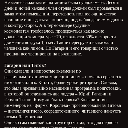
Не менее сложным испытанием была сурдокамера. Десять
дней и ночей каждый член отряда должен был промаяться в
замкнутом помещении, перетерпеть полное одиночество
в тишине и не сдаться – конечно, под наблюдением медиков
и конструкторов. А в термокамере будущим
космонавтам требовалось продержаться как можно
дольше при температуре +70, влажности 30% и скорости
движения воздуха 1,5 м/с. Такие перегрузки выжимали
человека как лимон. Но Гагарин и его товарищи с честью
прошли все тренировки на выживание.
Гагарин или Титов?
Они сдавали и непростые экзамены по
различным техническим дисциплинам – и очень серьезно к
ним относились. Кстати, брали уроки риторики. Словом,
это была чрезвычайно насыщенная программа подготовки,
в которой определились два лидера – Юрий Гагарин и
Герман Титов. Кому же быть первым? Большинство
инженеров из «фирмы Королева» проголосовали за Титова
– интеллигентного, сосредоточенного, читавшего наизусть
поэмы Лермонтова.
Однако сам главный конструктор считал, что для первого