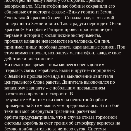
посмотрел на нашу планету со стороны. Зрелище
завораживало. Магнитофонные бобины сохранили его
сбивчивые от восторга фразы: «Вижу горизонт Земли.
Очень такой красивый ореол. Сначала радуга от самой
поверхности Земли и вниз. Такая радуга переходит. Очень
красиво!» На орбите Гагарин провел простейшие (но
первые в истории!) космические эксперименты,
проясняя влияние невесомости на человека. Он пил,
принимал пищу, пробовал делать карандашные записи. При
этом комментировал, используя магнитофон, каждое свое
действие и впечатление.
На некоторое время – показавшееся очень долгим –
терялась связь с кораблем. Были и другие«сюрпризы»:
с Земли не прошла команда на выключение двигателя
центрального блока ракеты. Двигатель выключился по
запасному варианту – с небольшим превышением
расчетного времени и скорости. В
результате «Восток» оказался на нештатной орбите –
примерно на 85 км выше, чем предполагалось. Этот сбой
техники мог обернуться трагедией: расчетная
орбита предусматривала, что в случае отказа тормозной
системы корабль за счет трения об атмосферу вернется на
Землю приблизительно за четверо суток. Системы