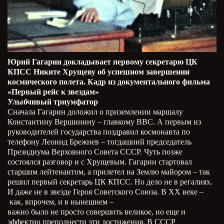
Юрий Гагарин докладывает первому секретарю ЦК
КПСС Никите Хрущеву об успешном завершении
космического полета. Кадр из документального фильма
«Первый рейс к звездам»
Улыбчивый триумфатор
Сначала Гагарин доложил о приземлении маршалу
Константину Вершинину – главкому ВВС. А первым из
руководителей государства поздравил космонавта по
телефону Леонид Брежнев – тогдашний председатель
Президиума Верховного Совета СССР. Чуть позже
состоялся разговор и с Хрущевым. Гагарин стартовал
старшим лейтенантом, а прилетел на Землю майором – так
решил первый секретарь ЦК КПСС. Но дело не в регалиях.
И даже не в звезде Героя Советского Союза. В ХХ веке –
как, впрочем, и в нынешнем –
важно было не просто совершить великое, но еще и
эффектно преподнести эти достижения. В СССР