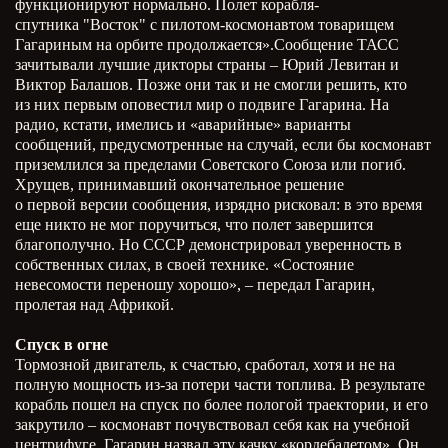
функционируют нормально. Полет корабля-
спутника "Восток" с пилотом-космонавтом товарищем
Гагариным на орбите продолжается».Сообщение ТАСС
зачитывали лучшие дикторы страны – Юрий Левитан и
Виктор Балашов. Позже они так и не смогли решить, кто
из них первым оповестил мир о подвиге Гагарина. На
радио, кстати, имелись и «аварийные» варианты
сообщений, предусмотренные на случай, если бы космонавт
приземлился за пределами Советского Союза или погиб.
Хрущев, принимавший окончательное решение
о первой версии сообщения, изрядно рисковал: в это время
еще никто не мог поручиться, что полет завершится
благополучно. Но СССР демонстрировал уверенность в
собственных силах, в своей технике. «Состояние
невесомости переношу хорошо», – передал Гагарин,
пролетая над Африкой.
Спуск в огне
Тормозной двигатель, к счастью, сработал, хотя и не на
полную мощность из-за потери части топлива. В результате
корабль пошел на спуск по более пологой траектории, и его
закрутило – космонавт почувствовал себя как на учебной
центрифуге. Гагарин назвал эту качку «кордебалетом». Он