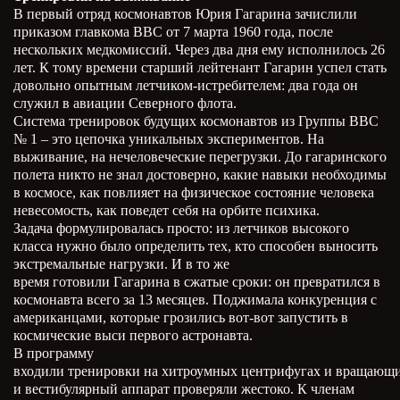
В первый отряд космонавтов Юрия Гагарина зачислили
приказом главкома ВВС от 7 марта 1960 года, после
нескольких медкомиссий. Через два дня ему исполнилось 26
лет. К тому времени старший лейтенант Гагарин успел стать
довольно опытным летчиком-истребителем: два года он
служил в авиации Северного флота.
Система тренировок будущих космонавтов из Группы ВВС
№ 1 – это цепочка уникальных экспериментов. На
выживание, на нечеловеческие перегрузки. До гагаринского
полета никто не знал достоверно, какие навыки необходимы
в космосе, как повлияет на физическое состояние человека
невесомость, как поведет себя на орбите психика.
Задача формулировалась просто: из летчиков высокого
класса нужно было определить тех, кто способен выносить
экстремальные нагрузки. И в то же
время готовили Гагарина в сжатые сроки: он превратился в
космонавта всего за 13 месяцев. Поджимала конкуренция с
американцами, которые грозились вот-вот запустить в
космические выси первого астронавта.
В программу
входили тренировки на хитроумных центрифугах и вращающи
и вестибулярный аппарат проверяли жестоко. К членам