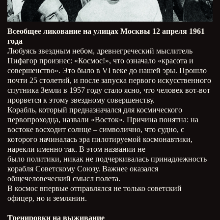
Всеобщее ликование на улицах Москвы 12 апреля 1961
года
Любуясь звездным небом, древнегреческий мыслитель
Пифагор произнес: «Космос!», что означало «красота и
совершенство». Это было в VI веке до нашей эры. Прошло
почти 25 столетий, и после запуска первого искусственного
спутника Земли в 1957 году стало ясно, что человек вот-вот
прорвется к этому звездному совершенству.
Корабль, который предназначался для космического
первопроходца, назвали «Восток». Причина понятна: на
востоке восходит солнце – символично, что судно, с
которого начиналась эра пилотируемой космонавтики,
нарекли именно так. В этом названии не
было политики, никак не подчеркивалась принадлежность
корабля Советскому Союзу. Важнее оказался
общечеловеческий смысл полета.
В космос впервые отправлялся не только советский
офицер, но и землянин.
Тренировки на выживание