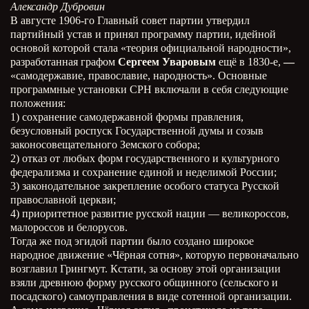
Александр Дубровин
В августе 1906-го Главный совет партии утвердил
партийный устав и принял программу партии, идейной
основой которой стала «теория официальной народности»,
разработанная графом
Сергеем Уваровым
ещё в 1830-е,
—
«самодержавие, православие, народность». Основные
программные установки СРН включали в себя следующие
положения:
1) сохранение самодержавной формы правления,
безусловный роспуск Государственной думы и созыв
законосовещательного Земского собора;
2) отказ от любых форм государственного и культурного
федерализма и сохранение единой и неделимой России;
3) законодательное закрепление особого статуса Русской
православной церкви;
4) приоритетное развитие русской нации — великороссов,
малороссов и белорусов.
Тогда же под эгидой партии было создано широкое
народное движение «Чёрная сотня», которую первоначально
возглавил Грингмут. Кстати, за основу этой организации
взяли древнюю форму русского общинного (сельского и
посадского) самоуправления в виде сотенной организации.