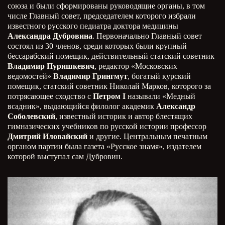
cоюза и были сформированы руководящие органы, в том
числе Главный совет, председателем которого избрали
известного русского педиатра доктора медицины
Александра Дубровина
. Первоначально Главный совет
состоял из 30 членов, среди которых были крупный
бессарабский помещик, действительный статский советник
Владимир Пуришкевич
, редактор «Московских
ведомостей»
Владимир Грингмут
, богатый курский
помещик, статский советник Николай Марков, которого за
потрясающее сходство с
Петром I
называли «Медный
всадник», выдающийся филолог академик
Александр
Соболевский
, известный историк и автор блестящих
гимназических учебников по русской истории профессор
Дмитрий Иловайский
и другие. Центральным печатным
органом партии была газета «Русское знамя», издателем
которой выступал сам Дубровин.