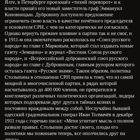
Ялте, в Петербурге произошёл «тихий переворот» и к
власти пришёл его новый заместитель граф Эммануил
Коновницын. Дубровину поступило предложение
ограничить свою власть в качестве почётного председателя
и основателя СРН, с чем он категорически не согласился.
Однако вернуть прежнее влияние в партии так и не смог, и
в 1911-м она окончательно раскололась на «Союз русского
народа» во главе с Марковым, который стал издавать новые
газету «Земщина» и журнал «Вестник Союза русского
народа», и «Всероссийский дубровинский союз русского
народа» во главе с Дубровиным, главным рупором которого
осталась газета «Русское знамя». Таким образом, политика
Столыпина в отношении СРН привела к тому, что из самой
мощной и многочисленной партии, в рядах которой
насчитывалось до 400 000 членов, он превратился в
конгломерат различных политических организаций, лидеры
которых подозревали друг друга в тайных кознях и
постоянно враждовали между собой. Неслучайно бывший
одесский градоначальник генерал Иван Толмачёв в декабре
1911 года с горечью писал: «Меня угнетает мысль о полном
развале правых. Столыпин достиг своего, плоды его
политики мы пожинаем теперь, все ополчились друг на
друга».