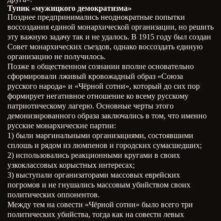
Тупик «мужицкого демократизма»
Позднее предпринимались неоднократные попытки
воссоздания единой монархической организации, но решить
эту важную задачу так и не удалось. В 1915 году был создан
Совет монархических съездов, однако воссоздать единую
организацию не получилось.
Позже в общественном сознании вполне основательно
сформировали лживый кровожадный образ «Союза
русского народа» и «Чёрной сотни», который до сих пор
формирует негативное отношение ко всему русскому
патриотическому лагерю. Основные черты этого
демонизированного образа заключались в том, что именно
русские монархические партии:
1) были маргинальными организациями, состоявшими
сплошь и рядом из люмпенов и городских сумасшедших;
2) использовались реакционными кругами в своих
узкоклассовых корыстных интересах;
3) выступали организаторами массовых еврейских
погромов и не гнушались массовым убийством своих
политических оппонентов.
Между тем на совести «Чёрной сотни» было всего три
политических убийства, тогда как на совести левых