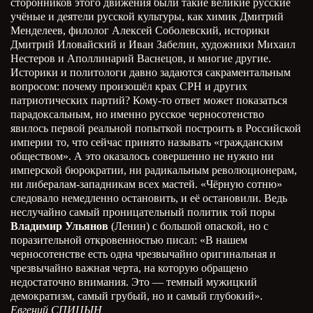
сторонников этого движения были такие великие русские
учёные и деятели русской культуры, как химик Дмитрий
Менделеев, филолог Алексей Соболевский, историки
Дмитрий Иловайский и Иван Забелин, художники Михаил
Нестеров и Аполлинарий Васнецов, и многие другие.
Историки и политологи давно задаются сакраментальным
вопросом: почему произошёл крах СРН и других
патриотических партий? Кому-то ответ может показаться
парадоксальным, но именно русское черносотенство
явилось первой реальной попыткой построить в Российской
империи то, что сейчас принято называть «гражданским
обществом». А это оказалось совершенно не нужно ни
имперской бюрократии, ни радикальным революционерам,
ни либералам-западникам всех мастей. «Чёрную сотню»
следовало немедленно остановить, и её остановили. Ведь
неслучайно самый проницательный политик той поры
Владимир Ульянов
(Ленин) с большой опаской, но с
поразительной откровенностью писал: «В нашем
черносотенстве есть одна чрезвычайно оригинальная и
чрезвычайно важная черта, на которую обращено
недостаточно внимания. Это — темный мужицкий
демократизм, самый грубый, но и самый глубокий».
Евгений СПИЦЫН