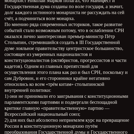
монархист Николай Марков полагал, что Манифест и
Государственная дума созданы по воле государя, а значит,
долг каждого истинного монархиста не рассуждать на сей
счёт, а подчиниться воле монарха.
По мнению ряда современных историков, такое развитие
событий стало возможным потому, что в ослаблении СРН
оказался лично заинтересован премьер-министр Пётр
Столыпин, стремившийся создать в III Государственной
думе лояльное правительству центристское большинство,
состоящее из умеренных националистов и
конституционалистов (октябристов, прогрессистов и части
кадетов). Одним из главных препятствий для
осуществления этого плана как раз и был СРН, поскольку и
сам Дубровин, и его сторонники крайне негативно
относились ко всем «трём китам» столыпинской
внутренней политики:
1) они не принимали его заигрывания с конституционными
парламентскими партиями и подвергали беспощадной
критике главную «правительственную» партию —
Всероссийский национальный союз;
2) для них был абсолютно неприемлем курс на превращение
России в конституционную монархию путём
преобразования Государственной думы и Государственного