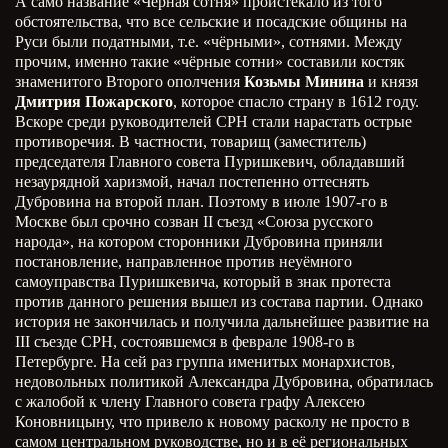
А само название «Чёрная сотня» проистекало из того
обстоятельства, что все сельские и посадские общины на
Руси были податными, т.е. «чёрными», сотнями. Между
прочим, именно такие «чёрные сотни» составили костяк
знаменитого Второго ополчения
Козьмы Минина
и князя
Дмитрия Пожарского
, которое спасло страну в 1612 году.
Вскоре среди руководителей СРН стали нарастать острые
противоречия. В частности, товарищ (заместитель)
председателя Главного совета Пуришкевич, обладавший
незаурядной харизмой, начал постепенно оттеснять
Дубровина на второй план. Поэтому в июле 1907-го в
Москве был срочно созван II съезд «Союза русского
народа», на котором сторонники Дубровина приняли
постановление, направленное против неуёмного
самоуправства Пуришкевича, который в знак протеста
против данного решения вышел из состава партии. Однако
история не закончилась и получила дальнейшее развитие на
III съезде СРН, состоявшемся в феврале 1908-го в
Петербурге. На сей раз группа именитых монархистов,
недовольных политикой Александра Дубровина, обратилась
с жалобой к члену Главного совета графу Алексею
Коновницыну, что привело к новому расколу не просто в
самом центральном руководстве, но и в её региональных