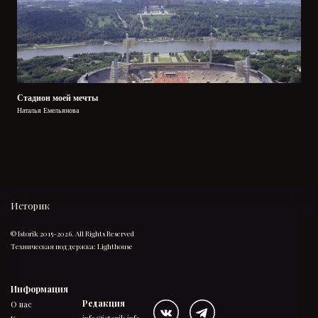
Стадион моей мечты
Наталья Емельянова
Историк
© Istorik 2015-2026. All Rights Reserved
Техническая поддержка:
Lighthouse
Информация
Редакция
О нас