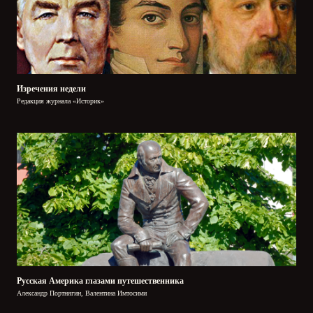
Изречения недели
Редакция журнала «Историк»
Русская Америка глазами путешественника
Александр Портнягин, Валентина Имтосими