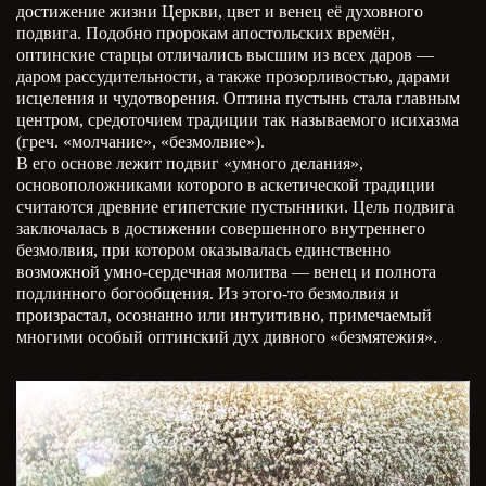
достижение жизни Церкви, цвет и венец её духовного
подвига. Подобно пророкам апостольских времён,
оптинские старцы отличались высшим из всех даров —
даром рассудительности, а также прозорливостью, дарами
исцеления и чудотворения. Оптина пустынь стала главным
центром, средоточием традиции так называемого исихазма
(греч. «молчание», «безмолвие»).
В его основе лежит подвиг «умного делания»,
основоположниками которого в аскетической традиции
считаются древние египетские пустынники. Цель подвига
заключалась в достижении совершенного внутреннего
безмолвия, при котором оказывалась единственно
возможной умно-сердечная молитва — венец и полнота
подлинного богообщения. Из этого-то безмолвия и
произрастал, осознанно или интуитивно, примечаемый
многими особый оптинский дух дивного «безмятежия».