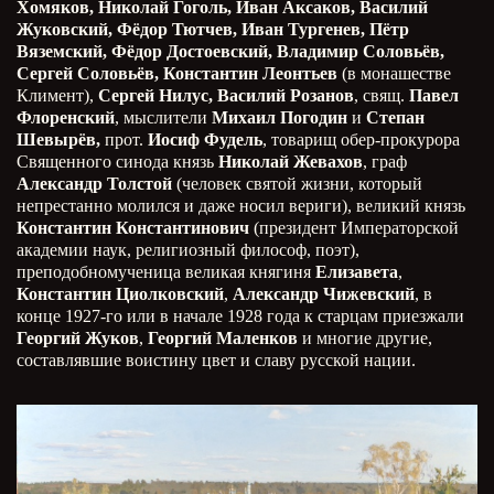
Хомяков, Николай Гоголь, Иван Аксаков, Василий
Жуковский, Фёдор Тютчев, Иван Тургенев, Пётр
Вяземский, Фёдор Достоевский, Владимир Соловьёв,
Сергей Соловьёв, Константин Леонтьев
(в монашестве
Климент),
Сергей Нилус, Василий Розанов
, свящ.
Павел
Флоренский
, мыслители
Михаил Погодин
и
Степан
Шевырёв,
прот.
Иосиф Фудель
, товарищ обер-прокурора
Священного синода князь
Николай Жевахов
, граф
Александр Толстой
(человек святой жизни, который
непрестанно молился и даже носил вериги), великий князь
Константин Константинович
(президент Императорской
академии наук, религиозный философ, поэт),
преподобномученица великая княгиня
Елизавета
,
Константин Циолковский
,
Александр Чижевский
, в
конце 1927-го или в начале 1928 года к старцам приезжали
Георгий Жуков
,
Георгий Маленков
и многие другие,
составлявшие воистину цвет и славу русской нации.