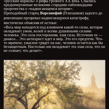
«русский корабль» о рифы грозного XX века. Сбылись
предначертанные великими старцами-тайновидцами
пророчества о «надвигающемся шторме».
Преподобный старец
Варсонофий
(Плиханков) задолго до
революции прозревал надвигающуюся катастрофу,
мистически объясняя её истоки:
«Весь мир находится под влиянием какой-то силы, которая
овладевает умом, волей и всеми душевными силами
человека. Это сила посторонняя, злая сила. Источник ее —
диавол... Это антихрист идет в мир. Это его предтечи. Что-
то мрачное, ужасное грядет на нас, человек остается как бы
беззащитным. Настолько им овладевает эта злая сила, что он
не сознает, что делает».