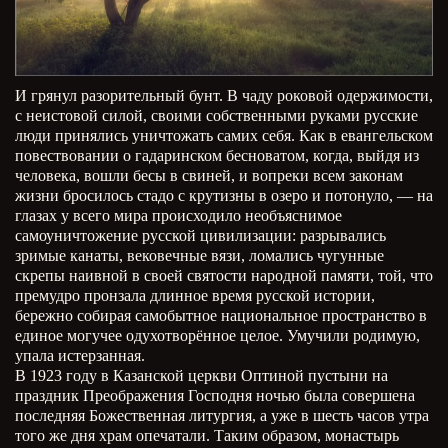
И грянул разорительный бунт. В чаду роковой одержимости,
с неистовой силой, своими собственными руками русские
люди принялись уничтожать самих себя. Как в евангельском
повествовании о гадаринском бесноватом, когда, выйдя из
человека, вошли бесы в свиней, и вопреки всем законам
жизни бросилось стадо с крутизны в озеро и потонуло, — на
глазах у всего мира происходило необъяснимое
самоуничтожение русской цивилизации: разрывались
зримые канаты, вековечные вязи, ломались чугунные
скрепы наивной в своей святости народной памяти, той, что
премудро пронзала длинное время русской истории,
бережно собирая самобытное национальное пространство в
единое могучее одухотворённое целое. Умучили родимую,
упала истерзанная.
В 1923 году в Казанской церкви Оптиной пустыни на
праздник Преображения Господня ночью была совершена
последняя Божественная литургия, а уже в шесть часов утра
того же дня храм опечатали. Таким образом, монастырь