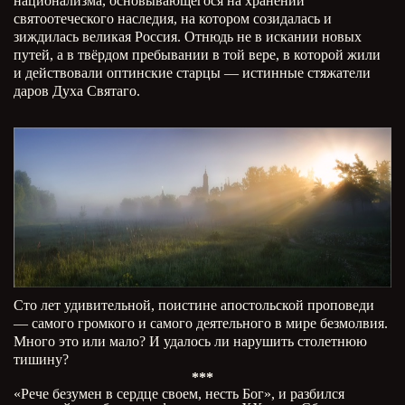
национализма, основывающегося на хранении
святоотеческого наследия, на котором созидалась и
зиждилась великая Россия. Отнюдь не в искании новых
путей, а в твёрдом пребывании в той вере, в которой жили
и действовали оптинские старцы — истинные стяжатели
даров Духа Святаго.
Сто лет удивительной, поистине апостольской проповеди
— самого громкого и самого деятельного в мире безмолвия.
Много это или мало? И удалось ли нарушить столетнюю
тишину?
***
«Рече безумен в сердце своем, несть Бог», и разбился