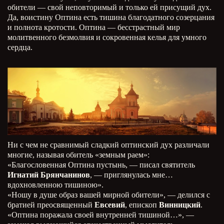
обители — свой неповторимый и только ей присущий дух.
Да, воистину Оптина есть тишина благодатного созерцания
и полнота кротости. Оптина — бесстрастный мир
молитвенного безмолвия и сокровенная келья для умного
сердца.
Ни с чем не сравнимый сладкий оптинский дух различали
многие, называя обитель «земным раем»:
«Благословенная Оптина пустынь, — писал святитель
Игнатий Брянчанинов
, — приглянулась мне…
вдохновленною тишиною».
«Ношу в душе образ вашей мирной обители», — делился с
братией преосвященный
Евсевий
, епископ
Винницкий
.
«Оптина поражала своей внутренней тишиной…», —