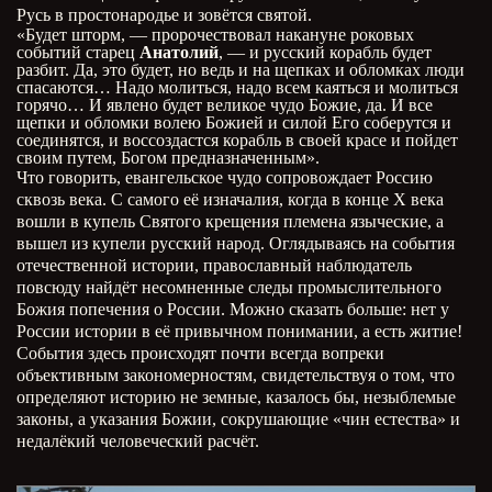
Русь в простонародье и зовётся святой.
«Будет шторм, — пророчествовал накануне роковых
событий старец
Анатолий
, — и русский корабль будет
разбит. Да, это будет, но ведь и на щепках и обломках люди
спасаются… Надо молиться, надо всем каяться и молиться
горячо… И явлено будет великое чудо Божие, да. И все
щепки и обломки волею Божией и силой Его соберутся и
соединятся, и воссоздастся корабль в своей красе и пойдет
своим путем, Богом предназначенным».
Что говорить, евангельское чудо сопровождает Россию
сквозь века. С самого её изначалия, когда в конце Х века
вошли в купель Святого крещения племена языческие, а
вышел из купели русский народ. Оглядываясь на события
отечественной истории, православный наблюдатель
повсюду найдёт несомненные следы промыслительного
Божия попечения о России. Можно сказать больше: нет у
России истории в её привычном понимании, а есть житие!
События здесь происходят почти всегда вопреки
объективным закономерностям, свидетельствуя о том, что
определяют историю не земные, казалось бы, незыблемые
законы, а указания Божии, сокрушающие «чин естества» и
недалёкий человеческий расчёт.