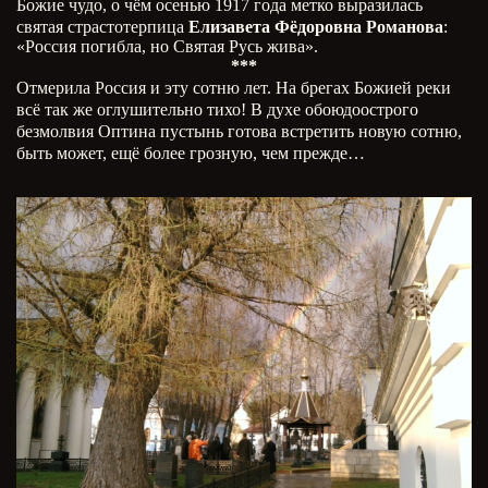
Божие чудо, о чём осенью 1917 года метко выразилась
святая страстотерпица
Елизавета Фёдоровна Романова
:
«Россия погибла, но Святая Русь жива».
***
Отмерила Россия и эту сотню лет. На брегах Божией реки
всё так же оглушительно тихо! В духе обоюдоострого
безмолвия Оптина пустынь готова встретить новую сотню,
быть может, ещё более грозную, чем прежде…