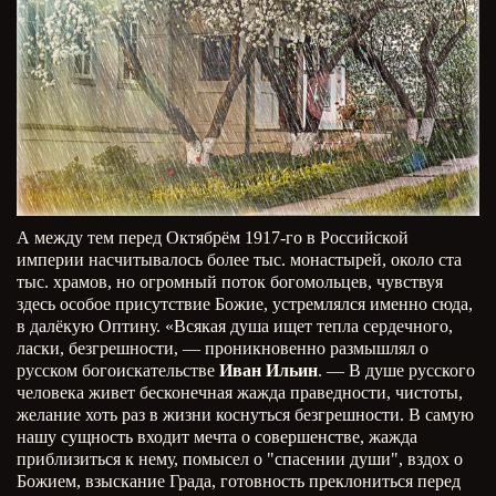
А между тем перед Октябрём 1917-го в Российской
империи насчитывалось более тыс. монастырей, около ста
тыс. храмов, но огромный поток богомольцев, чувствуя
здесь особое присутствие Божие, устремлялся именно сюда,
в далёкую Оптину. «Всякая душа ищет тепла сердечного,
ласки, безгрешности, — проникновенно размышлял о
русском богоискательстве
Иван Ильин
. — В душе русского
человека живет бесконечная жажда праведности, чистоты,
желание хоть раз в жизни коснуться безгрешности. В самую
нашу сущность входит мечта о совершенстве, жажда
приблизиться к нему, помысел о "спасении души", вздох о
Божием, взыскание Града, готовность преклониться перед