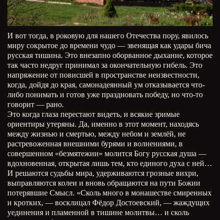
И вот тогда, в роковую для нашего Отечества пору, явилось
миру сокрытое до времени чудо — звенящая как удары бича
русская тишина. Это внезапно оборванное дыхание, которое
так часто недруг принимал за окончательную гибель. Это
напряжение от повисшей в пространстве неизвестности,
когда, дойдя до края, самонадеянный ум отказывается что-
либо понимать и готов уже праздновать победу, но что-то
говорит — рано.
Это когда глаза перестают видеть, и всякие зримые
ориентиры утеряны. Да, именно в этот момент, находясь
между жизнью и смертью, между небом и землёй, не
растревоженная внешними бурями и волнениями, в
совершенном «безмятежии» молится Богу русская душа —
вдохновенная, открытая лишь тем, кто единого духа с ней…
И решаются судьбы мира, удерживаются грозные вихри,
выправляются колеи и вновь обращаются на пути Божии
потерявшие Смысл. «Сколь много в монашестве смиренных
и кротких, — восклицал Фёдор Достоевский, — жаждущих
уединения и пламенной в тишине молитвы… и сколь