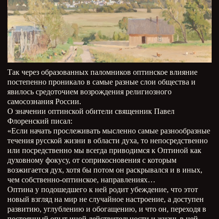
Так через образованных паломников оптинское влияние
постепенно проникало в самые разные слои общества и
явилось средоточием возрождения религиозного
самосознания России.
О значении оптинской обители священник Павел
Флоренский писал:
«Если начать прослеживать мысленно самые разнообразные
течения русской жизни в области духа, то непосредственно
или посредственно мы всегда приводимся к Оптиной как
духовному фокусу, от соприкосновения с которым
возжигается дух, хотя бы потом он раскрывался и в иных,
чем собственно-оптинское, направлениях…
Оптина у подошедшего к ней родит убеждение, что этот
новый взгляд на мир не случайное настроение, а доступен
развитию, углублению и обогащению, и что он, переходя в
постоянный опыт иной действительности и жизнь в ней,