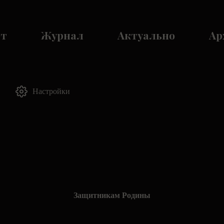
ет
Журнал
Актуально
Ар
Настройки
Защитникам Родины