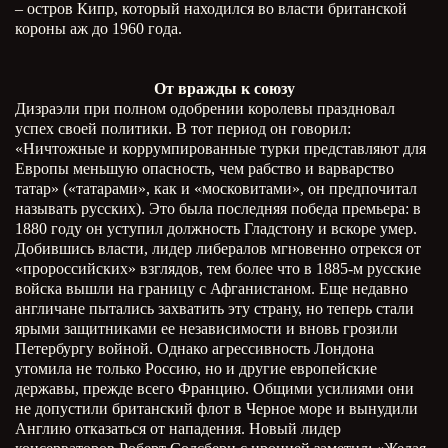
– остров Кипр, который находился во власти британской
короны аж до 1960 года.
От вражды к союзу
Дизраэли при полном одобрении королевы праздновал
успех своей политики. В тот период он говорил:
«Ничтожные и коррумпированные турки представляют для
Европы меньшую опасность, чем рабство и варварство
татар» («татарами», как и «московитами», он предпочитал
называть русских). Это была последняя победа премьера: в
1880 году он уступил должность Гладстону и вскоре умер.
Добившись власти, лидер либералов мгновенно отрекся от
«пророссийских» взглядов, тем более что в 1885-м русские
войска вышли на границу с Афганистаном. Еще недавно
англичане пытались захватить эту страну, но теперь стали
ярыми защитниками ее независимости и вновь грозили
Петербургу войной. Однако агрессивность Лондона
утомила не только Россию, но и другие европейские
державы, прежде всего Францию. Общими усилиями они
не допустили британский флот в Черное море и вынудили
Англию отказаться от нападения. Новый лидер