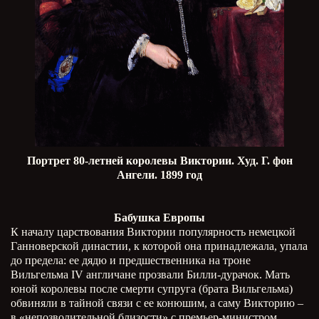
Портрет 80-летней королевы Виктории. Худ. Г. фон
Ангели. 1899 год
Бабушка Европы
К началу царствования Виктории популярность немецкой
Ганноверской династии, к которой она принадлежала, упала
до предела: ее дядю и предшественника на троне
Вильгельма
IV
англичане прозвали Билли-дурачок. Мать
юной королевы после смерти супруга (брата Вильгельма)
обвиняли в тайной связи с ее конюшим, а саму Викторию –
в «непозволительной близости» с премьер-министром