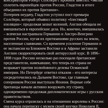
консерваторов Роберт Солсбери с иронией заметил: «Желая
сплотить европейцев против России, Гладстон в итоге
объединил их против Британии».
Потерпев неудачу, Гладстон уступил пост премьера
Солсбери, который объявил политику «блестящей
изоляции»: продолжая захват колоний, Англия обещала не
вмешиваться в европейские дела. Но, конечно, вмешивалась
– всячески настраивала Германию и Австро-Венгрию
против России, пугая их притязаниями русских на земли,
населенные славянами. Со временем усиление Германии и
ее экспансия на Ближнем Востоке и в Африке заставили
Англию скорректировать свой антирусский курс. В 1896–
1898 годах Россию несколько раз посещали британские
представители, намекавшие, что теперь их страна не
возражает против полюбовного дележа Османской
империи. Но Петербург ответил отказом – его интересы
сосредоточились на Дальнем Востоке, где главным
соперником России выступала Япония. Верные себе
британцы начали активно вооружать эту страну,
одновременно продолжая дипломатические игры с русским
правительством.
Смена курса отразилась и на отношении королевы к России:
она начала переписку с мужем своей внучки Николаем
II
,