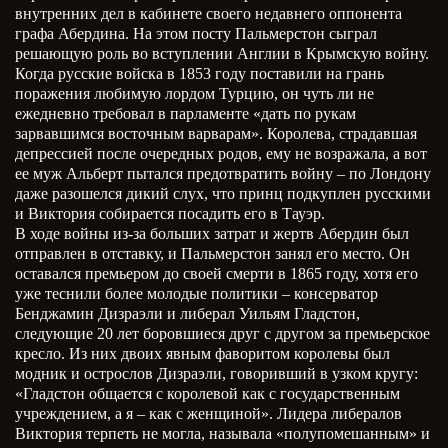
внутренних дел в кабинете своего недавнего оппонента
графа Абердина. На этом посту Пальмерстон сыграл
решающую роль во вступлении Англии в Крымскую войну.
Когда русские войска в 1853 году поставили на грань
поражения любимую лордом Турцию, он чуть ли не
ежедневно требовал в парламенте «дать по рукам
зарвавшимся восточным варварам». Королева, страдавшая
депрессией после очередных родов, ему не возражала, а вот
ее муж Альберт пытался предотвратить войну – по Лондону
даже разошелся дикий слух, что принц подкуплен русскими
и Виктория собирается посадить его в Тауэр.
В ходе войны из-за больших затрат и жертв Абердин был
отправлен в отставку, и Пальмерстон занял его место. Он
оставался премьером до своей смерти в 1865 году, хотя его
уже теснили более молодые политики – консерватор
Бенджамин Дизраэли и либерал Уильям Гладстон,
следующие 20 лет боровшиеся друг с другом за премьерское
кресло. Из них двоих явным фаворитом королевы был
модник и острослов Дизраэли, говоривший в узком кругу:
«Гладстон общается с королевой как с государственным
учреждением, а я – как с женщиной». Лидера либералов
Виктория терпеть не могла, называла «полупомешанным» и