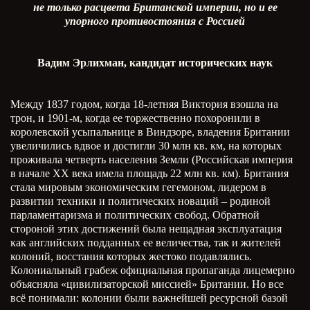
не только расцвета Британской империи, но и ее
упорного противостояния с Россией
Вадим Эрлихман, кандидат исторических наук
Между 1837 годом, когда 18-летняя Виктория взошла на
трон, и 1901-м, когда ее торжественно похоронили в
королевской усыпальнице в Виндзоре, владения Британии
увеличились вдвое и достигли 30 млн кв. км, на которых
проживала четверть населения Земли (Российская империя
в начале ХХ века имела площадь 22 млн кв. км). Британия
стала мировым экономическим гегемоном, лидером в
развитии техники и политических новаций – родиной
парламентаризма и политических свобод. Обратной
стороной этих достижений была нещадная эксплуатация
как английских подданных ее величества, так и жителей
колоний, восстания которых жестоко подавлялись.
Колониальный грабеж официальная пропаганда лицемерно
объясняла «цивилизаторской миссией» Британии. Но все
всё понимали: колонии были важнейшей ресурсной базой