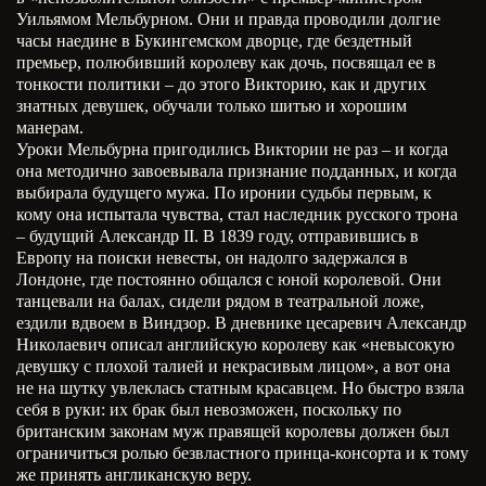
Уильямом Мельбурном. Они и правда проводили долгие
часы наедине в Букингемском дворце, где бездетный
премьер, полюбивший королеву как дочь, посвящал ее в
тонкости политики – до этого Викторию, как и других
знатных девушек, обучали только шитью и хорошим
манерам.
Уроки Мельбурна пригодились Виктории не раз – и когда
она методично завоевывала признание подданных, и когда
выбирала будущего мужа. По иронии судьбы первым, к
кому она испытала чувства, стал наследник русского трона
– будущий Александр
II
. В 1839 году, отправившись в
Европу на поиски невесты, он надолго задержался в
Лондоне, где постоянно общался с юной королевой. Они
танцевали на балах, сидели рядом в театральной ложе,
ездили вдвоем в Виндзор. В дневнике цесаревич Александр
Николаевич описал английскую королеву как «невысокую
девушку с плохой талией и некрасивым лицом», а вот она
не на шутку увлеклась статным красавцем. Но быстро взяла
себя в руки: их брак был невозможен, поскольку по
британским законам муж правящей королевы должен был
ограничиться ролью безвластного принца-консорта и к тому
же принять англиканскую веру.