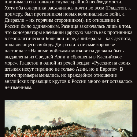
принимала его только в случае крайней необходимости.
Хотя оба соперника расходились почти во всем (Гладстон, к
примеру, был противником новых колониальных войн, а
Дизраэли – их горячим сторонником), их отношение к
России было одинаковым. Разница заключалась лишь в том,
что консерваторы клеймили царскую власть как противника
в геополитической Большой игре, а либералы – как деспота,
подавляющего свободу. Дизраэли в письме королеве
настаивал: «Нашими войсками московиты должны быть
выдавлены из Средней Азии и сброшены в Каспийское
море». Гладстон в одной из речей вещал: «Русские на своих
штыках несут тиранию не только Азии, но и Европе». В
итоге премьеры менялись, но враждебное отношение
английских правящих кругов к России много лет оставалось
неизменным.