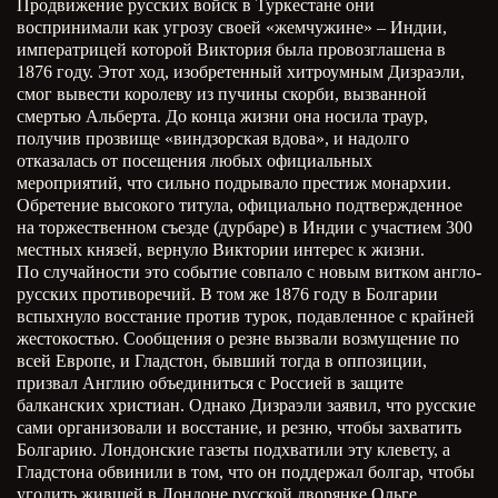
Продвижение русских войск в Туркестане они
воспринимали как угрозу своей «жемчужине» – Индии,
императрицей которой Виктория была провозглашена в
1876 году. Этот ход, изобретенный хитроумным Дизраэли,
смог вывести королеву из пучины скорби, вызванной
смертью Альберта. До конца жизни она носила траур,
получив прозвище «виндзорская вдова», и надолго
отказалась от посещения любых официальных
мероприятий, что сильно подрывало престиж монархии.
Обретение высокого титула, официально подтвержденное
на торжественном съезде (дурбаре) в Индии с участием 300
местных князей, вернуло Виктории интерес к жизни.
По случайности это событие совпало с новым витком англо-
русских противоречий. В том же 1876 году в Болгарии
вспыхнуло восстание против турок, подавленное с крайней
жестокостью. Сообщения о резне вызвали возмущение по
всей Европе, и Гладстон, бывший тогда в оппозиции,
призвал Англию объединиться с Россией в защите
балканских христиан. Однако Дизраэли заявил, что русские
сами организовали и восстание, и резню, чтобы захватить
Болгарию. Лондонские газеты подхватили эту клевету, а
Гладстона обвинили в том, что он поддержал болгар, чтобы
угодить жившей в Лондоне русской дворянке Ольге