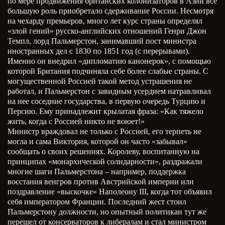
по мере продвижения британских колонизаторов в Азии все
большую роль приобретало сдерживание России. Несмотря
на чехарду премьеров, много лет курс страны определял
«злой гений» русско-английских отношений Генри Джон
Темпл, лорд Пальмерстон, занимавший пост министра
иностранных дел с 1830 по 1851 год (с перерывами).
Именно он внедрил «дипломатию канонерок», с помощью
которой Британия подчиняла себе более слабые страны. С
могущественной Россией такой метод устрашения не
работал, и Пальмерстон с завидным усердием натравливал
на нее соседние государства, в первую очередь Турцию и
Персию. Ему принадлежит крылатая фраза: «Как тяжело
жить, когда с Россией никто не воюет!»
Министр враждовал не только с Россией, его терпеть не
могла и сама Виктория, которой он часто «забывал»
сообщать о своих решениях. Королеву, воспитанную на
принципах «монархической солидарности», раздражали
многие шаги Пальмерстона – например, поддержка
восстания венгров против Австрийской империи или
поздравление «выскочке» Наполеону
III
, когда тот объявил
себя императором Франции. Последний жест стоил
Пальмерстону должности, но опытный политикан тут же
перешел от консерваторов к либералам и стал министром