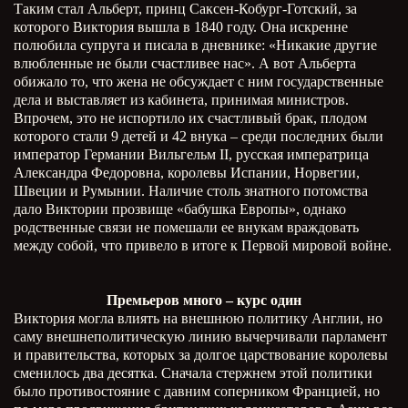
Таким стал Альберт, принц Саксен-Кобург-Готский, за
которого Виктория вышла в 1840 году. Она искренне
полюбила супруга и писала в дневнике: «Никакие другие
влюбленные не были счастливее нас». А вот Альберта
обижало то, что жена не обсуждает с ним государственные
дела и выставляет из кабинета, принимая министров.
Впрочем, это не испортило их счастливый брак, плодом
которого стали 9 детей и 42 внука – среди последних были
император Германии Вильгельм
II
, русская императрица
Александра Федоровна, королевы Испании, Норвегии,
Швеции и Румынии. Наличие столь знатного потомства
дало Виктории прозвище «бабушка Европы», однако
родственные связи не помешали ее внукам враждовать
между собой, что привело в итоге к Первой мировой войне.
Премьеров много – курс один
Виктория могла влиять на внешнюю политику Англии, но
саму внешнеполитическую линию вычерчивали парламент
и правительства, которых за долгое царствование королевы
сменилось два десятка. Сначала стержнем этой политики
было противостояние с давним соперником Францией, но