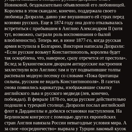
Новиковой, бездоказательно объявленной его любовницей.
Королева в этом скандале, конечно, поддержала своего
любимца Дизраэли, давно уже внушившего ей страх перед
кознями русских. Еще в 1874 году она долго отказывалась
встретиться с прибывшим в Англию Александром
II
(хотя
тут, возможно, сыграли роль воспоминания о былой
влюбленности). Теперь же, в июне 1877-го, когда русская
армия вступила в Болгарию, Виктория написала Дизраэли:
«Если русские возьмут Константинополь, королева будет
так оскорблена, что, наверное, сразу отречется от престола».
Вслед за Букингемским дворцом антирусские настроения
захлестнули всю Англию: там и тут подвыпившие толпы
распевали модную песенку со словами «Пока британцы
сильны, русским не видать Константинополя». В газетах
снова появились карикатуры, изображавшие схватку
английского льва и русского медведя (лев, конечно,
побеждал). В феврале 1878-го, когда русские действительно
подошли к турецкой столице, Дизраэли послал английский
флот в Дарданеллы и добился остановки наступления. На
Берлинском конгрессе с помощью других европейских
стран Англия навязала России невыгодные условия мира. А
за свое «посредничество» вырвала у Турции лакомый кусок