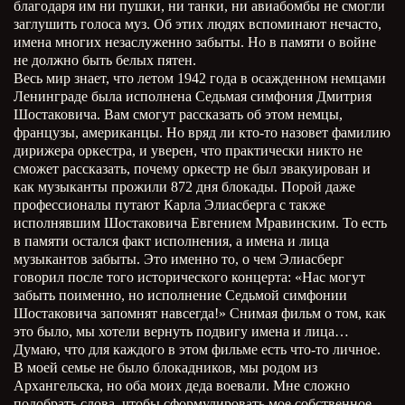
благодаря им ни пушки, ни танки, ни авиабомбы не смогли
заглушить голоса муз. Об этих людях вспоминают нечасто,
имена многих незаслуженно забыты. Но в памяти о войне
не должно быть белых пятен.
Весь мир знает, что летом 1942 года в осажденном немцами
Ленинграде была исполнена Седьмая симфония Дмитрия
Шостаковича. Вам смогут рассказать об этом немцы,
французы, американцы. Но вряд ли кто-то назовет фамилию
дирижера оркестра, и уверен, что практически никто не
сможет рассказать, почему оркестр не был эвакуирован и
как музыканты прожили 872 дня блокады. Порой даже
профессионалы путают Карла Элиасберга с также
исполнявшим Шостаковича Евгением Мравинским. То есть
в памяти остался факт исполнения, а имена и лица
музыкантов забыты. Это именно то, о чем Элиасберг
говорил после того исторического концерта: «Нас могут
забыть поименно, но исполнение Седьмой симфонии
Шостаковича запомнят навсегда!» Снимая фильм о том, как
это было, мы хотели вернуть подвигу имена и лица…
Думаю, что для каждого в этом фильме есть что-то личное.
В моей семье не было блокадников, мы родом из
Архангельска, но оба моих деда воевали. Мне сложно
подобрать слова, чтобы сформулировать мое собственное