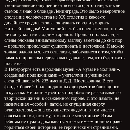
эмоциональное ощущение от всего того, что теперь после
съемок я знаю о блокаде Ленинграда. Это было невероятное
сползание человечества из ХХ столетия в какое-то
дичайшее средневековье: окружить город и уморить
жителей голодом! Минувший век был очень жесток, но так
не поступали ни с одним городом. Прошло столько лет, а
следы блокады внимательному взгляду заметны до сих пор
– прошлое продолжает существовать в настоящем. И можно
только радоваться, что есть люди, заботящиеся о том, чтобы
память о прошлом передавалась дальше, тем, кто будет жить
после нас.
В Петербурге есть народный музей «А музы не молчали»,
созданный подвижниками – учителями и учениками
средней школы № 235 имени Д.Д. Шостаковича. В его
фондах более 20 тыс. подлинных документов блокадного
искусства. Ни один музей так подробно не рассказывает о
творческой жизни в осажденном городе. И это память, не
назначенная «особой» датой, не спущенная сверху
руководством, – она сохраняется людьми, в том числе и
совсем юными, потому, что они не могут иначе. Этим
ребятам не нужно доказывать, что мы имеем полное право
гордиться своей историей, ее героическими страницами,