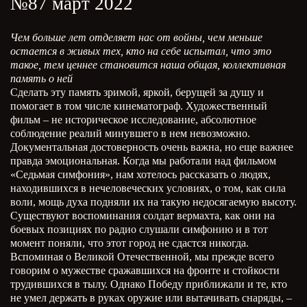
№87 март 2022
Чем больше лет отделяет нас от войны, чем меньше
остается в живых тех, кто на себе испытал, что это
такое, тем ценнее становится наша общая, коллективная
память о ней
Сделать эту память зримой, яркой, берущей за душу и
помогает в том числе кинематограф. Художественный
фильм – не историческое исследование, абсолютное
соблюдение реалий минувшего в нем невозможно.
Документальная достоверность очень важна, но еще важнее
правда эмоциональная. Когда мы работали над фильмом
«Седьмая симфония», нам хотелось рассказать о людях,
находившихся в нечеловеческих условиях, о том, как сила
воли, мощь духа подняли их на такую недосягаемую высоту.
Существуют воспоминания солдат вермахта, как они на
боевых позициях по радио слушали симфонию и в тот
момент поняли, что этот город не сдастся никогда.
Вспоминая о Великой Отечественной, мы прежде всего
говорим о мужестве сражавшихся на фронте и стойкости
трудившихся в тылу. Однако Победу приближали и те, кто
не умел держать в руках оружие или вытачивать снаряды, –