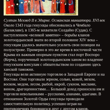
Султан Мехмед II в Эдирне. Османская миниатюра. XVI век
Около 1343 года генуэзцы обосновались в Чембало
(Балаклаве), в 1365-м захватили Солдайю (Судак). С
наступлением «великой замятни» – борьбы кланов
золотоордынской знати во второй половине XIV века –
генуэзцам удалось значительно усилить свои позиции на
полуострове. Примерно в это же время в восточной части
Крыма их важным опорным пунктом стал порт Воспоро
(Керчь), порученный золотоордынским ханом во владение
генуэзским консулам с обязательством по созданию здесь
ханской таможни.
Генуэзцы вели активную торговлю в Западной Европе и на
Востоке. Они торговали зерном, солью, кожей, мехом,
воском, медом, лесом, рыбой, икрой, сукном, маслами,
вином, драгоценностями… Большой доход приносила им и
торговля невольниками – русскими, аланами, адыгами. В
отношении Золотой Орды генуэзцы проводили
самостоятельную политику, успешно играя на
противоречиях боровшихся друг с другом кланов.