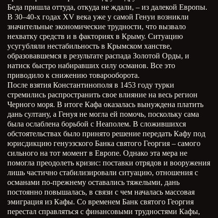
Беда пришла оттуда, откуда не ждали, – из далекой Европы.
В 30–40-х годах XV века уже у самой Генуи возникли
значительные экономические трудности, что вызвало
нехватку средств и в факториях в Крыму. Ситуацию
усугубляли нестабильность в Крымском ханстве,
образовавшемся в результате распада Золотой Орды, и
натиск быстро набиравших силу османов. Все это
приводило к снижению товарооборота.
После взятия Константинополя в 1453 году турки
стремились распространить свое влияние на весь регион
Черного моря. В итоге Кафа оказалась вынуждена платить
дань султану, а Генуя не могла ей помочь, поскольку сама
была ослаблена борьбой с Неаполем. В сложившихся
обстоятельствах было принято решение передать Кафу под
юрисдикцию генуэзского Банка святого Георгия – самого
сильного на тот момент в Европе. Однако эта мера не
помогла преодолеть кризис: поставки отрядов и вооружения
лишь частично стабилизировали ситуацию, отношения с
османами по-прежнему оставались тяжелыми, дань
постоянно повышалась, в связи с чем началась массовая
эмиграция из Кафы. Со временем Банк святого Георгия
перестал справляться с финансовыми трудностями Кафы,