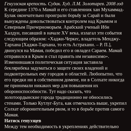
Генуэзская крепость. Судак. Худ. Л.М. Золотарев. 2008 год
К середине 1370-х Мамай и его ставленник хан Мухаммад-
Булак окончательно проиграли борьбу за Сарай и были
вынуждены довольствоваться контролем над Крымом и
Северным Причерноморьем. Арабский ученый Ибн
Халдун, писавший в начале XV века, излагал эти события
следующим образом: «Хаджи-Черкес, владетель Менджу-
Тархана [Хаджи-Тархана, то есть Астрахани. – Р. П.],
двинулся на Мамая, победил его и овладел Сараем. Мамай
отправился в Крым и стал править им независимо».
Изменившаяся политическая ситуация заставила
беклярибека задуматься о защите своих владений и
подконтрольных ему городов и областей. Любопытно, что
его предки ни в собственном домене, ни в Солхате никогда
не принимали никаких мер для повышения их
обороноспособности. Тут надо сказать, что
золотоордынские города традиционно не обносились
стенами. Только Кутлуг-Буга, как отмечалось выше, укрепил
Солхат оборонительным рвом, и то в борьбе против самого
Мамая.
Натиск генуэзцев
Между тем необходимость в укреплениях действительно