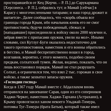
простиравшейся от Кец [Керчи. – Р. П.] до Сарукармана
[Херсонеса. – Р. П.], собрались тут; и Мамай [сейчас] в
Карасу с многочисленными татарами; и наш город дрожит и
шатается». Далее сообщалось, что «скорбь объяла все
границы города Крым, ибо начальник-князь его не смог
противостоять; будучи побежденный, сбежал; и
[нападавшие] присоединили к войску около 2000 мужчин и,
забрав вместе с припасами оружия, увели на мол». Иными
словами, сил Кутлуг-Буги оказалось недостаточно для
такого противостояния, наместник и его воины обратились
в бегство, и Мамай беспрепятственно вошел в город,
возглавив, вероятно, с этого момента, подобно своим
предкам, солхатский тумен. Желая, видимо, показать, что он
лишь восстановил порядок, Мамай не стал разрушать
Солхат, а ограничился тем, что взял 2 тыс. горожан в свое
войско, а также захватил запасы оружия.
«Господин господ»
Когда в 1367 году Мамай вместе с Абдаллахом вновь
отправился на завоевание Сарая, один из его соперников
Хаджи-Черкес, наместник Хаджи-Тархана (Астрахани), в
Крыму провозгласил ханом некоего Ульджай-Тимура,
потомка Туг-Тимура (брата Батыя), который также имел