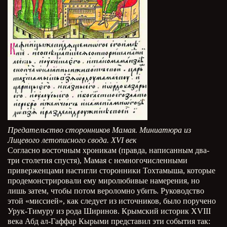
Предательство сторонников Мамая. Миниатюра из
Лицевого летописного свода. XVI век
Согласно восточным хроникам (правда, написанным два-
три столетия спустя), Мамая с немногочисленными
приверженцами настигли сторонники Тохтамыша, которые
продемонстрировали ему миролюбивые намерения, но
лишь затем, чтобы потом вероломно убить. Руководство
этой «миссией», как следует из источников, было поручено
Урук-Тимуру из рода Ширинов. Крымский историк XVIII
века Абд ал-Гаффар Кырыми представил эти события так: