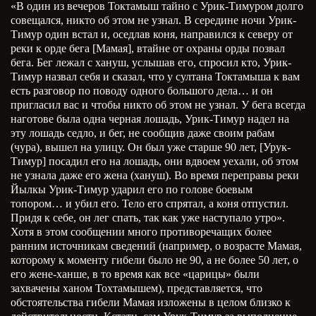
«В один из вечеров Токтамыш тайно с Урик-Тимуром долго
совещался, никто об этом не узнал. В середине ночи Урик-
Тимур один встал и, оседлав коня, направился к северу от
реки к орде бега [Мамая], втайне от охраны орды позвал
бега. Бег лежал с хануш, услышав его, спросил кто, Урик-
Тимур назвал себя и сказал, что у султана Токтамыша к вам
есть разговор по поводу одного большого дела… и он
пригласил вас и чтобы никто об этом не узнал. У бега всегда
наготове была одна черная лошадь, Урик-Тимур надел на
эту лошадь седло, и бег, не сообщив даже своим рабам
(чура), вышел на улицу. Он был уже старше 90 лет, [Урук-
Тимур] посадил его на лошадь, они вдвоем уехали, об этом
не узнала даже его жена (хануш). Во время переправы реки
Йылкы Урик-Тимур ударил его по голове боевым
топором… и убил его. Тело его спрятал, а коня отпустил.
Придя к себе, он лег спать, так как уже наступало утро».
Хотя в этом сообщении много противоречащих более
ранним источникам сведений (например, о возрасте Мамая,
которому к моменту гибели было не 90, а не более 50 лет, о
его жене-ханше, в то время как все «царицы» были
захвачены ханом Тохтамышем), представляется, что
обстоятельства гибели Мамая изложены в целом близко к