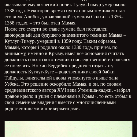
оказывали ему всяческий почет. Тулук-Тимур умер около
1338 года. Некоторое время спустя новым темником стал
его внук Алибек, управлявший туменом Солхат в 1356–
1358 годах, – это был отец Мамая.
После его смерти во главе тумена был поставлен
двоюродный дед будущего знаменитого темника Мамая –
Кутлуг-Тимур, умерший в 1359 году. Таким образом,
Мамай, который родился около 1330 года, причем, по-
видимому, именно в Крыму, имел все основания считать
должность солхатского темника наследственной и надеялся
ее получить. Но хан Бердибек предпочел отдать эту
должность Кутлуг-Буге – родственнику своей бабки
Тайдулы, влиятельной вдовы упомянутого выше хана
Узбека. Это решение оскорбило Мамая, и он, по словам
среднеазиатского автора XVI века Утемиша-хаджи, «забрал
правое крыло и ушел с племенами в Крым», то есть отбыл в
свои семейные владения вместе с многочисленными
родственниками и приверженцами.