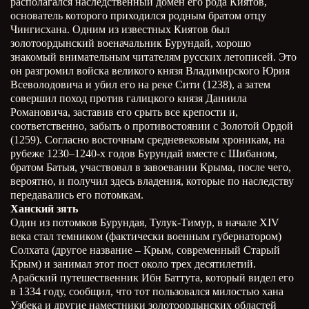
располагался наследственный домен его рода Киятов,
основатель которого приходился родным братом отцу
Чингисхана. Одним из известных Киятов был
золотоордынский военачальник Бурундай, хорошо
знакомый внимательным читателям русских летописей. Это
он разгромил войска великого князя Владимирского Юрия
Всеволодовича и убил его на реке Сити (1238), а затем
совершил поход против галицкого князя Даниила
Романовича, заставив его срыть все крепости и,
соответственно, забыть о противостоянии с Золотой Ордой
(1259). Согласно восточным средневековым хроникам, на
рубеже 1230–1240-х годов Бурундай вместе с Шибаном,
братом Батыя, участвовал в завоевании Крыма, после чего,
вероятно, и получил здесь владения, которые по наследству
передавались его потомкам.
Ханский зять
Один из потомков Бурундая, Тулук-Тимур, в начале XIV
века стал темником (фактически военным губернатором)
Солхата (другое название – Крым, современный Старый
Крым) и занимал этот пост около трех десятилетий.
Арабский путешественник Ибн Баттута, который видел его
в 1334 году, сообщил, что тот пользовался милостью хана
Узбека и другие наместники золотоордынских областей