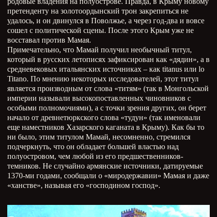
родовые владения на полуострове. Правда, в Крыму новому
претенденту на золотоордынский трон закрепиться не
удалось, и он двинулся в Поволжье, а через год-два и вовсе
сошел с политической сцены. После этого Крым уже не
восставал против Мамая.
Примечательно, что Мамай получил необычный титул,
который в русских летописях зафиксирован как «дядин», а в
средневековых итальянских источниках – как titanus или lo
Titano. По мнению некоторых исследователей, этот титул
является производным от слова «титям» (так в Монгольской
империи называли высокопоставленных чиновников с
особыми полномочиями), а с точки зрения других, он берет
начало от древнетюркского слова «тудун» (так именовали
еще наместников Хазарского каганата в Крыму). Как бы то
ни было, этим титулом Мамай, несомненно, стремился
подчеркнуть, что он обладает большей властью над
полуостровом, чем любой из его предшественников-
темников. Не случайно армянские источники, датируемые
1370-ми годами, сообщали о «миродержавии» Мамая и даже
«ханстве», называя его «господином господ».