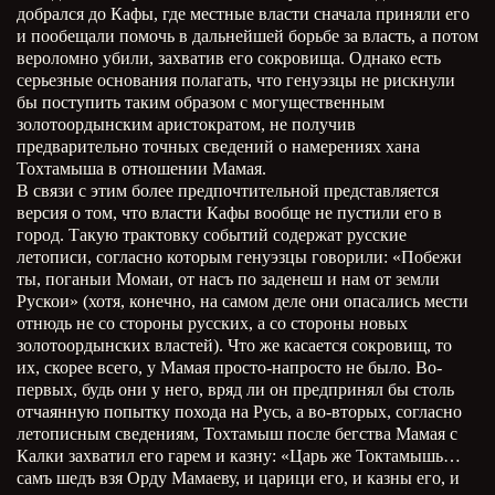
добрался до Кафы, где местные власти сначала приняли его
и пообещали помочь в дальнейшей борьбе за власть, а потом
вероломно убили, захватив его сокровища. Однако есть
серьезные основания полагать, что генуэзцы не рискнули
бы поступить таким образом с могущественным
золотоордынским аристократом, не получив
предварительно точных сведений о намерениях хана
Тохтамыша в отношении Мамая.
В связи с этим более предпочтительной представляется
версия о том, что власти Кафы вообще не пустили его в
город. Такую трактовку событий содержат русские
летописи, согласно которым генуэзцы говорили: «Побежи
ты, поганыи Момаи, от насъ по заденеш и нам от земли
Рускои» (хотя, конечно, на самом деле они опасались мести
отнюдь не со стороны русских, а со стороны новых
золотоордынских властей). Что же касается сокровищ, то
их, скорее всего, у Мамая просто-напросто не было. Во-
первых, будь они у него, вряд ли он предпринял бы столь
отчаянную попытку похода на Русь, а во-вторых, согласно
летописным сведениям, Тохтамыш после бегства Мамая с
Калки захватил его гарем и казну: «Царь же Токтамышь…
самъ шедъ взя Орду Мамаеву, и царици его, и казны его, и