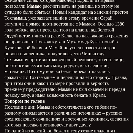
Основные силы, которые наконец подошли из Крыма,
позволяли Мамаю рассчитывать на реванш, но этому не
суждено было сбыться. Новый кандидат на ханский престол
Тохтамыш, уже захвативший к этому времени Сарай,
вступил в прямое противостояние с Мамаем. Осенью 1380
года войска двух претендентов на власть над Золотой
Ордой встретились на реке Калке, но как такового сражения
не произошло. Поскольку хан Мухаммад-Булак погиб в
Куликовской битве и Мамай не успел возвести на трон
нового ставленника, получилось, что Чингисиду
Тохтамышу противостоял «черный человек», то есть лицо,
не относившееся к ханскому роду, и, как следствие,
мятежник. Поэтому войска беклярибека отказались
сражаться с Тохтамышем и перешли на его сторону. Правда,
при этом они в какой-то мере проявили и верность
прежнему предводителю. Мамай не был схвачен и передан
новому хану, а имел возможность бежать в Крым.
Топором по голове
Последние дни Мамая и обстоятельства его гибели по-
разному описываются в различных источниках – русских
средневековых сочинениях и восточных хрониках, сведения
которых нередко противоречат друг другу.
По одной из версий, он бежал в генуэзские владения и