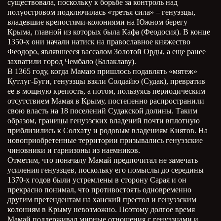
существовала, поскольку к борьбе за контроль над
полуостровом подключилась «третья сила» – генуэзцы,
владевшие крепостями-колониями на Южном берегу
Крыма, главной из которых была Кафа (Феодосия). В конце
1350-х они начали натиск на православное княжество
Феодоро, являвшееся вассалом Золотой Орды, а еще ранее
захватили город Чембало (Балаклаву).
В 1365 году, когда Мамаю пришлось подавлять «мятеж»
Кутлуг-Буги, генуэзцы взяли Солдайю (Судак), превратив
ее в мощную крепость, а потом, пользуясь периодическим
отсутствием Мамая в Крыму, постепенно распространили
свою власть на 18 поселений Судакской долины. Таким
образом, границы генуэзских владений почти вплотную
приблизились к Солхату и родовым владениям Киятов. На
новоприобретенные территории призывались генуэзские
чиновники и гарнизоны из наемников.
Отметим, что поначалу Мамай предпочитал не замечать
усиления генуэзцев, поскольку его помыслы до середины
1370-х годов были устремлены в сторону Сарая и он
прекрасно понимал, что противостоять одновременно
другим претендентам на ханский престол и генуэзским
колониям в Крыму невозможно. Поэтому долгое время
Мамай поддерживал мирные отношения с генуэзцами и