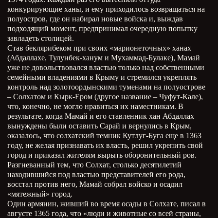
конкурирующие ханы, и ему приходилось возвращаться на
полуостров, где он набирал новые войска и, выждав
подходящий момент, предпринимал очередную попытку
завладеть столицей.
Став беклярибеком при своих «марионеточных» ханах
(Абдаллахе, Тулунбек-ханум и Мухаммад-Булаке), Мамай
уже не довольствовался властью только над собственными
семейными владениями в Крыму и стремился укреплять
контроль над золотоордынскими туменами на полуострове
– Солхатом и Кырк-Ером (другое название – Чуфут-Кале),
что, конечно, не могло нравиться их наместникам. В
результате, когда Мамай и его ставленник хан Абдаллах
вынуждены были оставить Сарай и вернулись в Крым,
оказалось, что солхатский темник Кутлуг-Буга еще в 1363
году, не желая признавать их власть, решил укрепить свой
город и приказал жителям вырыть оборонительный ров.
Разгневанный тем, что Солхат, столько десятилетий
находившийся под властью представителей его рода,
восстал против него, Мамай собрал войско и осадил
«мятежный» город.
Один армянин, живший во время осады в Солхате, писал в
августе 1365 года, что «люди и животные со всей страны,