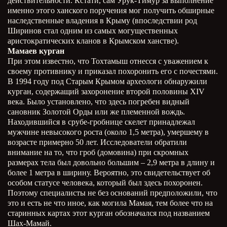
действительности. Кстати, сам Урук-Тимур за выполнение
именно этого ханского поручения мог получить обширные
наследственные владения в Крыму (впоследствии род
Ширинов стал одним из самых могущественных
аристократических кланов в Крымском ханстве).
Мамаев курган
При этом известно, что Тохтамыш отнесся с уважением к
своему противнику и приказал похоронить его с почестями.
В 1994 году под Старым Крымом археологи обнаружили
курган, содержащий захоронение второй половины XIV
века. Было установлено, что здесь погребен видный
сановник Золотой Орды или же племенной вождь.
Находившийся в срубе-гробнице скелет принадлежал
мужчине невысокого роста (около 1,5 метра), умершему в
возрасте примерно 50 лет. Исследователи обратили
внимание на то, что гроб (домовина) при скромных
размерах тела был довольно большим – 2,9 метра в длину и
более 1 метра в ширину. Вероятно, это свидетельствует об
особом статусе человека, который был здесь похоронен.
Поэтому специалисты не без оснований предположили, что
это и есть не что иное, как могила Мамая, тем более что на
старинных картах этот курган обозначался под названием
Шах-Мамай.