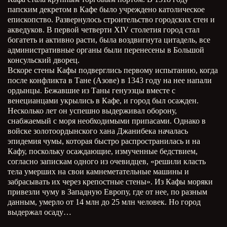
папским декретом в Кафе было учреждено католическое
епископство. Развернулось строительство городских стен и
акведуков. В первой четверти XIV столетия город стал
богатеть и активно расти, была воздвигнута цитадель, все
административные органы были перенесены в Большой
консульский дворец.
Вскоре стены Кафы подверглись первому испытанию, когда
после конфликта в Тане (Азове) в 1343 году на нее напали
ордынцы. Бежавшие из Таны генуэзцы вместе с
венецианцами укрылись в Кафе, и город был осажден.
Несколько лет он успешно выдерживал оборону,
снабжаемый с моря необходимыми припасами. Однако в
войске золотоордынского хана Джанибека началась
эпидемия чумы, которая быстро распространилась и на
Кафу, поскольку осаждающие, измученные бедствием,
согласно запискам одного из очевидцев, «решили класть
тела умерших на свои камнеметательные машины и
забрасывать их через крепостные стены». Из Кафы моряки
привезли чуму в Западную Европу, где от нее, по разным
данным, умерло от 14 млн до 25 млн человек. Но город
выдержал осаду…