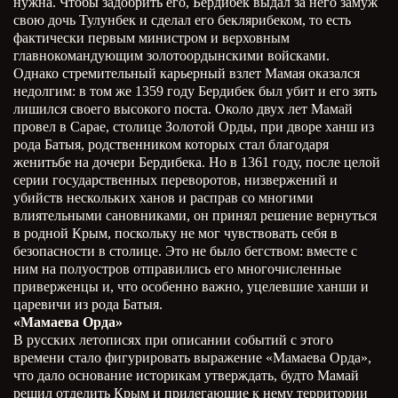
нужна. Чтобы задобрить его, Бердибек выдал за него замуж
свою дочь Тулунбек и сделал его беклярибеком, то есть
фактически первым министром и верховным
главнокомандующим золотоордынскими войсками.
Однако стремительный карьерный взлет Мамая оказался
недолгим: в том же 1359 году Бердибек был убит и его зять
лишился своего высокого поста. Около двух лет Мамай
провел в Сарае, столице Золотой Орды, при дворе ханш из
рода Батыя, родственником которых стал благодаря
женитьбе на дочери Бердибека. Но в 1361 году, после целой
серии государственных переворотов, низвержений и
убийств нескольких ханов и расправ со многими
влиятельными сановниками, он принял решение вернуться
в родной Крым, поскольку не мог чувствовать себя в
безопасности в столице. Это не было бегством: вместе с
ним на полуостров отправились его многочисленные
приверженцы и, что особенно важно, уцелевшие ханши и
царевичи из рода Батыя.
«Мамаева Орда»
В русских летописях при описании событий с этого
времени стало фигурировать выражение «Мамаева Орда»,
что дало основание историкам утверждать, будто Мамай
решил отделить Крым и прилегающие к нему территории