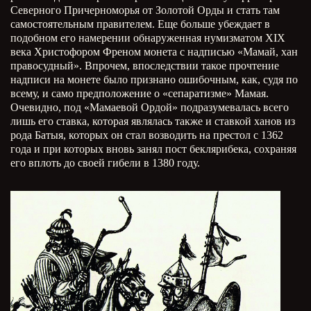
Северного Причерноморья от Золотой Орды и стать там
самостоятельным правителем. Еще больше убеждает в
подобном его намерении обнаруженная нумизматом XIX
века Христофором Френом монета с надписью «Мамай, хан
правосудный». Впрочем, впоследствии такое прочтение
надписи на монете было признано ошибочным, как, судя по
всему, и само предположение о «сепаратизме» Мамая.
Очевидно, под «Мамаевой Ордой» подразумевалась всего
лишь его ставка, которая являлась также и ставкой ханов из
рода Батыя, которых он стал возводить на престол с 1362
года и при которых вновь занял пост беклярибека, сохраняя
его вплоть до своей гибели в 1380 году.