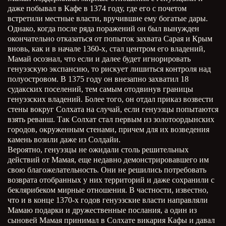
даже побывал в Кафе в 1374 году, где его с почетом
встретили местные власти, вручившие ему богатые дары.
Однако, когда после ряда поражений он был вынужден
окончательно отказаться от попыток захвата Сарая и Крым
вновь, как и в начале 1360-х, стал центром его владений,
Мамай осознал, что если и далее будет игнорировать
генуэзскую экспансию, то рискует лишиться контроля над
полуостровом. В 1375 году он внезапно захватил 18
судакских поселений, тем самым отодвинув границы
генуэзских владений. Более того, он отдал приказ возвести
стены вокруг Солхата на случай, если генуэзцы попытаются
взять реванш. Так Солхат стал первым из золотоордынских
городов, окруженным стенами, причем для их возведения
камень возили даже из Солдайи.
Вероятно, генуэзцы не ожидали столь решительных
действий от Мамая, еще недавно демонстрировавшего им
свою благожелательность. Они не решились потребовать
возврата отобранных у них территорий и даже сохранили с
беклярибеком мирные отношения. В частности, известно,
что и в конце 1370-х годов генуэзские власти направляли
Мамаю подарки и дружественные послания, а один из
сыновей Мамая принимал в Солхате викария Кафы и давал