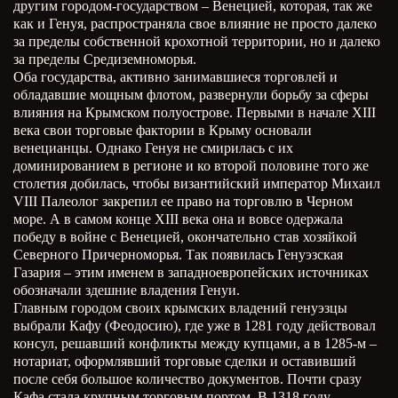
другим городом-государством – Венецией, которая, так же
как и Генуя, распространяла свое влияние не просто далеко
за пределы собственной крохотной территории, но и далеко
за пределы Средиземноморья.
Оба государства, активно занимавшиеся торговлей и
обладавшие мощным флотом, развернули борьбу за сферы
влияния на Крымском полуострове. Первыми в начале XIII
века свои торговые фактории в Крыму основали
венецианцы. Однако Генуя не смирилась с их
доминированием в регионе и ко второй половине того же
столетия добилась, чтобы византийский император Михаил
VIII Палеолог закрепил ее право на торговлю в Черном
море. А в самом конце XIII века она и вовсе одержала
победу в войне с Венецией, окончательно став хозяйкой
Северного Причерноморья. Так появилась Генуэзская
Газария – этим именем в западноевропейских источниках
обозначали здешние владения Генуи.
Главным городом своих крымских владений генуэзцы
выбрали Кафу (Феодосию), где уже в 1281 году действовал
консул, решавший конфликты между купцами, а в 1285-м –
нотариат, оформлявший торговые сделки и оставивший
после себя большое количество документов. Почти сразу
Кафа стала крупным торговым портом. В 1318 году