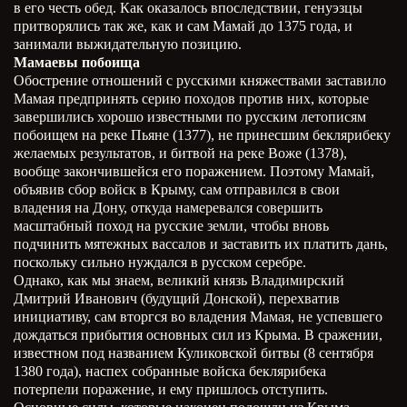
в его честь обед. Как оказалось впоследствии, генуэзцы
притворялись так же, как и сам Мамай до 1375 года, и
занимали выжидательную позицию.
Мамаевы побоища
Обострение отношений с русскими княжествами заставило
Мамая предпринять серию походов против них, которые
завершились хорошо известными по русским летописям
побоищем на реке Пьяне (1377), не принесшим беклярибеку
желаемых результатов, и битвой на реке Воже (1378),
вообще закончившейся его поражением. Поэтому Мамай,
объявив сбор войск в Крыму, сам отправился в свои
владения на Дону, откуда намеревался совершить
масштабный поход на русские земли, чтобы вновь
подчинить мятежных вассалов и заставить их платить дань,
поскольку сильно нуждался в русском серебре.
Однако, как мы знаем, великий князь Владимирский
Дмитрий Иванович (будущий Донской), перехватив
инициативу, сам вторгся во владения Мамая, не успевшего
дождаться прибытия основных сил из Крыма. В сражении,
известном под названием Куликовской битвы (8 сентября
1380 года), наспех собранные войска беклярибека
потерпели поражение, и ему пришлось отступить.