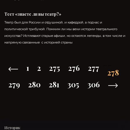
Тест «знаете ли вы театр?»
Театр был для России и отдушиной, и кафедрой, а подчас и
политической трибуной. Помним ли мы вехи истории театрального
искусства? Истлевают старые афиши, но остаются легенды, в том числе и
напрямую связанные с историей страны
...
...
1
2
275
276
277
278
279
280
281
305
306
Историк