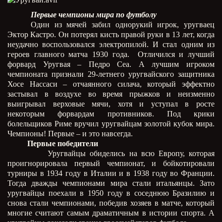
Первые чемпионы мира по футболу
Один из мячей забил однорукий игрок, уругваец
Эктор Кастро. Он потерял кисть правой руки в 13 лет, когда
неудачно воспользовался электропилой. И стал одним из
героев главного матча 1930 года.
Отличился и лучший
форвард Уругвая – Педро Сеа. А лучшим игроком
чемпионата признали 29-летнего уругвайского защитника
Хосе Нассаси – отчаянного силача, который эффектно
застывал в воздухе во время прыжков и неизменно
выигрывал верховые мячи, хотя и уступал в росте
некоторым форвардам противников. Под крики
болельщиков Риме вручил уругвайцам золотой кубок мира.
Чемпионы! Первые – и это навсегда.
Первые победители
Уругвайцы обиделись на всю Европу, которая
проигнорировала первый чемпионат, и бойкотировали
турниры в 1934 году в Италии и в 1938 году во Франции.
Тогда дважды чемпионами мира стали итальянцы. Зато
уругвайцы поехали в 1950 году в соседнюю Бразилию и
снова стали чемпионами, победив хозяев в матче, который
многие считают самым драматичным в истории спорта. А