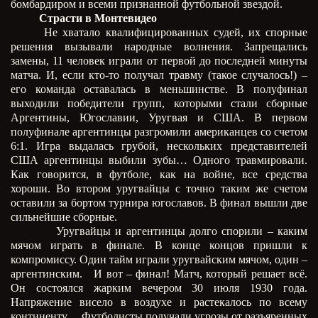
бомбардиром и всеми признанной футбольной звездой.
Страсти в Монтевидео
Не хватало квалифицированных судей, их спорные
решения вызывали народные волнения. Запрещались
замены, 11 человек играли от первой до последней минуты
матча. И, если кто-то получал травму (такое случалось!) –
его команда оставалась в меньшинстве. В полуфинал
выходили победители групп, которыми стали сборные
Аргентины, Югославии, Уругвая и США. В первом
полуфинале аргентинцы разгромили американцев со счетом
6:1. Игра выдалась грубой, нескольких представителей
США аргентинцы выбили зубы… Одного травмировали.
Как говорится, в футболе, как на войне, все средства
хороши. Во втором уругвайцы с точно таким же счетом
оставили за бортом турнира югославов. В финал вышли две
сильнейшие сборные.
Уругвайцы и аргентинцы долго спорили – каким
мячом играть в финале. В конце концов пришли к
компромиссу. Один тайм играли уругвайским мячом, один –
аргентинским.
И вот – финал! Матч, который решает всё.
Он состоялся жарким вечером 30 июля 1930 года.
Напряжение висело в воздухе и растекалось по всему
континенту… Футболисты получали угрозы от разъяренных