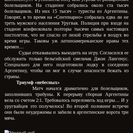
болельщиков. На стадионе собрались около ста тысяч
болельщиков. Из них 15 тысяч – туристы из Аргентины.
Говорят, в то время на «Сентенарио» собралась едва ли не
треть мужского населения Уругвая. Полиция при входе на
стадион конфисковала полторы тысячи самых настоящих
пистолетов, что не спасло от лихой стрельбы в воздух во
время игры. Таковы уж латиноамериканские нравы тех
времен…
Судьи отказывались выходить на игру. Согласился ее
обслужить только бельгийский смельчак Джон Лангенус.
Специально для него подготовили лодку в соседнюю
Аргентину, чтобы он мог в случае опасности бежать из
страны.
Триумф «небесных»
Матч начался драматично для болельщиков,
заполнивших трибуны. К перерыву сборная Аргентины
вела со счетом 2:1. Требовалось переломить ход игры… И у
уругвайцев это получилось! Во второй половине встречи
они были неудержимы и забили в аргентинские ворота три
мяча.