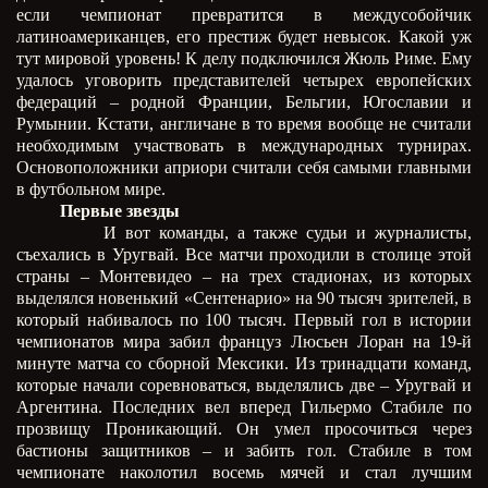
если чемпионат превратится в междусобойчик
латиноамериканцев, его престиж будет невысок. Какой уж
тут мировой уровень! К делу подключился Жюль Риме. Ему
удалось уговорить представителей четырех европейских
федераций – родной Франции, Бельгии, Югославии и
Румынии. Кстати, англичане в то время вообще не считали
необходимым участвовать в международных турнирах.
Основоположники априори считали себя самыми главными
в футбольном мире.
Первые звезды
И вот команды, а также судьи и журналисты,
съехались в Уругвай. Все матчи проходили в столице этой
страны – Монтевидео – на трех стадионах, из которых
выделялся новенький «Сентенарио» на 90 тысяч зрителей, в
который набивалось по 100 тысяч. Первый гол в истории
чемпионатов мира забил француз Люсьен Лоран на 19-й
минуте матча со сборной Мексики. Из тринадцати команд,
которые начали соревноваться, выделялись две – Уругвай и
Аргентина. Последних вел вперед Гильермо Стабиле по
прозвищу Проникающий. Он умел просочиться через
бастионы защитников – и забить гол. Стабиле в том
чемпионате наколотил восемь мячей и стал лучшим