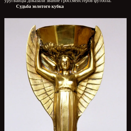
уругвайцы доказали звание гроссмейстеров футбола.
Судьба золотого кубка