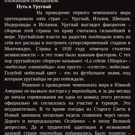
ближайшим помощником.
Путь в Уругвай
На проведение первого чемпионата мира
претендовали пять стран — Уругвай, Италия, Швеция,
Нидерланды и Испания. Уругвай выглядел фаворитом –
сборная этой страны по праву считалась сильнейшей в
мире. Уругвайские власти на радостях пообещали взять на
себя все расходы и построить суперсовременный стадион в
Монтевидео. Страна в 1930 году отмечала столетие
независимости – и это тоже было важным фактором. С тех
пор уругвайскую сборную называют «La celeste Olímpica» -
«небесные олимпийцы» или просто – «селесте», небесные.
Голубой небесный цвет – это их футбольное знамя, под
которым уругвайцы не раз побеждали.
Решение о проведении чемпионата мира в Южной
Америке не вызвало восторга у европейцев, и за два месяца
до начала соревнования ни одна из команд этого региона
официально не согласилась на участие в турнире. Это
неудивительно. В то время поездка из Старого Света в
Новый занимала несколько недель плавания через океан.
Дорого и непредсказуемо. Особенно – в эпоху Великой
депрессии. Да и трудностей адаптации в незнакомой
далекой стране европейцы побаивались. Было понятно –