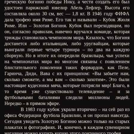
греческую богиню победы Нику, а чести создать его был
удостоен парижский ювелир Абель Лефлер. Высота его
составляла около 30 см, вес — 1,8 кг. В 1946 году ФИФА
дала трофею имя Риме. Его так и называли – Кубок Жюля
Риме. Или – Золотая Богиня. Кубок был переходящим, но
он, согласно правилам, навечно вручался команде, которая
трижды становилась чемпионом мира. Казалось, что Богиня
достанется либо итальянцам, либо уругвайцам, которые
выиграли первые четыре турнира – по два на каждую
сборную. Но в итоге их опередили бразильцы, чьи успехи
на чемпионатах мира во многом связаны с появлением
блистательного поколения таких форвардов, как Пеле,
Гаринча, Диди, Вава с их принципом: «Вы забьете нам,
сколько сможете, а мы вам – сколько захотим». Это были
настоящие кудесники мяча, которые потрясли мир! Благо, в
то время уже существовало телевидение – и за
футбольными баталиями следили миллионы людей.
Нередко – в прямом эфире.
В 1983 году кубок украли вторично – на сей раз из
офиса Федерации футбола Бразилии, и он пропал навсегда.
Сегодня увидеть Золотую Богиню можно только на старых
плакатах и фотографиях. И, конечно, в каждом сувенирном
магазине можно купить копию этого почтенного трофея.