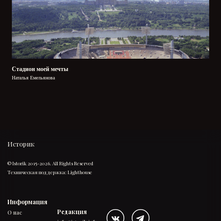
Стадион моей мечты
Наталья Емельянова
Историк
© Istorik 2015-2026. All Rights Reserved
Техническая поддержка:
Lighthouse
Информация
Редакция
О нас