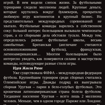
игрой. В нем видели слепок жизни. За футбольными
турнирами следили миллионы людей. Крупные деньги,
которые крутились вокруг букмекеров, превратили
любимую игру континентов в крупный бизнес. Но
представительных международных соревнований не
хватало. Футбольные команды варились в собственном
соку: большой интерес болельщиков вызывали чемпионаты
стран, а со сборными дела обстояли тускло. Между тем,
определились разные футбольные школы, весьма
самобытные. Британская (англичане считаются
основоположниками футбола), французская,
латиноамериканская… Многим болельщикам было
интересно увидеть, как померяются силами и мастерством
команды, исповедующие разные стили игры.
Идея Жюля Риме
Уже существовала ФИФА – международная федерация
футбола. Крупнейшим турниром среди сборных считались
Олимпийские игры. Дважды подряд их выигрывала
сборная Уругвая – парни в бело-голубых футболках. Это
крошечная латиноамериканская страна болела футболом.
Тогдашнее население Уругвая – всего лишь 2 миллиона
человек. Меньше, чем в одном городе Париже или Лондоне.