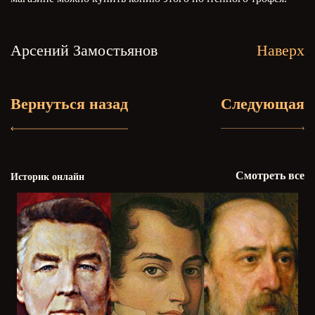
Арсений Замостьянов
Наверх
Вернуться назад
Следующая
Смотреть все
Историк онлайн