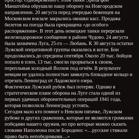
Манштейна обрушили нашу оборону на Новгородском
направлении. 20 августа перед очередью беженцев на
Московском вокзале закрылись окошки касс. Продажа
билетов на поезда была прекращена «до особого
распоряжения». В этот день немецкие танки перерезали
железнодорожное сообщение в районе Чудово. 24 августа
была захвачена Луга, 25-го — Любань. К 30 августа остатки
Лужской оперативной группы оказались в котле. Бои
продолжались до середины сентября. Около 20 тыс. бойцов
попало в плен, 13 тыс. смогли прорваться к своим,
переплывая холодный Волхов под огнём. В результате
немцам не удалось полностью замкнуть блокадное кольцо и
отрезать Ленинград от Ладожского озера.
Фактически Лужский рубеж был потерян. Однако в
стратегическом плане оборона на Луге стала одной из
первых удачных оборонительных операций 1941 года,
которая позволила Ленинграду устоять.
Сегодня мало кто помнит о Невском пятачке, Лужском
рубеже и других сражениях, которые не являются громкими
победами нашего оружия, но про которые можно сказать
словами Наполеона после Бородино: «…русские стяжали
право быть непобедимыми…»