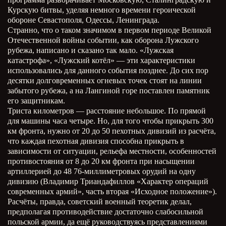
Курскую битвы, уделяя немного времени героической
обороне Севастополя, Одессы, Ленинграда.
Странно, что о таком значимом в первом периоде Великой
Отечественной войны событии, как оборона Лужского
рубежа, написано и сказано так мало. «Лужская
катастрофа», «Лужский котёл» — эти характеристики
использовались для данного события позднее. До сих пор
десятки долговременных огневых точек стоят на линии
забытого рубежа, а на Лангиной горе поставлен памятник
его защитникам.
Триста километров — расстояние небольшое. По прямой
для машины часа четыре. Но, для того чтобы прикрыть 300
км фронта, нужно от 20 до 50 пехотных дивизий из расчёта,
что каждая пехотная дивизия способна прикрыть в
зависимости от ситуации, рельефа местности, особенностей
противостояния от 8 до 20 км фронта при насыщении
артиллерией до 48 76-миллиметровых орудий на одну
дивизию (Владимир Триандафиллов «Характер операций
современных армий», часть вторая «Исходное положение»).
Расчёты, правда, советский военный теоретик делал,
предполагая противодействие достаточно слабосильной
польской армии, да ещё руководствуясь представлениями