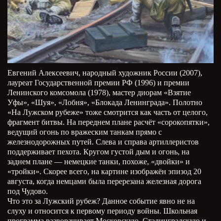
Евгений Алексеевич, народный художник России (2007),
лауреат Государственной премии РФ (1996) и премии
Ленинского комсомола (1978), мастер диорам «Взятие
Уфы», «Шуя», «Лобня», «Блокада Ленинграда». Полотно
«На Лужском рубеже» тоже смотрится как часть от целого,
фрагмент битвы. На переднем плане расчёт «сорокопятки»,
ведущий огонь по вражеским танкам прямо с
железнодорожных путей. Слева и справа артиллеристов
поддерживает пехота. Кругом густой дым и огонь, на
заднем плане — немецкие танки, похоже, «двойки» и
«тройки». Скорее всего, на картине изображён эпизод 20
августа, когда немцами была перерезана железная дорога
под Чудово.
Что это за Лужский рубеж? Данное событие явно не на
слуху и относится к первому периоду войны. Школьная
программа разворачивает Московскую, Сталинградскую и