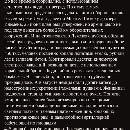
Во все времена оборонялись с использованием
естественных водных преград. Поэтому самым
выигрышным представлялось делать линии обороны вдоль
бассейна реки Луга и далее по Мшаге, Шимску до озера
Ильмень. 25 июня план был утверждён, но армии было не
под силу выкопать более 250 км оборонительных
сооружений. И на строительство Лужского рубежа, объявив
всеобщую трудовую повинность, вывозили трудоспособное
население Ленинграда и близлежащих населённых пунктов.
450 тыс. человек посменно копали лопатами землю, рубили
лес и заливали бетон. Монтировали десятки километров
электрозаграждений, возводили доты с использованием
корабельной брони. Люди гибли в результате ежедневных
бомбёжек. Начались бои, но строительство рубежа не
прекращалось. А в августе немцы стали дотягиваться до
недостроенных укреплений тяжёлыми пушками. Женщины,
подростки, старики умирали с лопатами в руках. Понятие
«мирное население» было дезавуировано немецкими
пикирующими бомбардировщиками, наводившимися по
светлым платьям и белым платкам женщин, копающих
противотанковые рвы, и дальнобойной артиллерией,
работающей по площадям.
4–5 июля была сформирована Лужская оперативная группа,