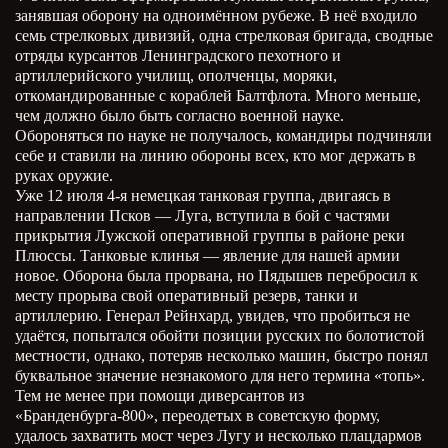
занявшая оборону на одноимённом рубеже. В неё входило
семь стрелковых дивизий, одна стрелковая бригада, сводные
отряды курсантов Ленинградского пехотного и
артиллерийского училищ, ополченцы, моряки,
откомандированные с кораблей Балтфлота. Много меньше,
чем должно было быть согласно военной науке.
Обороняться по науке не получалось, командиры подчиняли
себе и ставили на линию обороны всех, кто мог держать в
руках оружие.
Уже 12 июля 4-я немецкая танковая группа, двигаясь в
направлении Псков — Луга, вступила в бой с частями
прикрытия Лужской оперативной группы в районе реки
Плюссы. Танковые клинья — явление для нашей армии
новое. Оборона была прорвана, но Пядышев перебросил к
месту прорыва свой оперативный резерв, танки и
артиллерию. Генерал Рейнхард, увидев, что пробиться не
удаётся, попытался обойти позиции русских по болотистой
местности, однако, потеряв несколько машин, быстро понял
буквальное значение незнакомого для него термина «топь».
Тем не менее при помощи диверсантов из
«Бранденбурга-800», переодетых в советскую форму,
удалось захватить мост через Лугу и несколько плацдармов