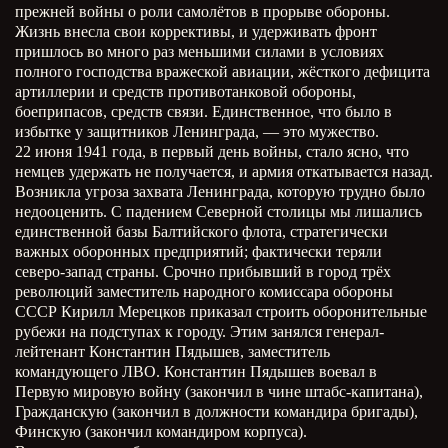
прежней войны о роли самолётов в прорыве обороны.
Жизнь внесла свои коррективы, и удерживать фронт
пришлось во много раз меньшими силами в условиях
полного господства вражеской авиации, жёсткого дефицита
артиллерии и средств противотанковой обороны,
боеприпасов, средств связи. Единственное, что было в
избытке у защитников Ленинграда, — это мужество.
22 июня 1941 года, в первый день войны, стало ясно, что
немцев удержать не получается, и армия откатывается назад.
Возникла угроза захвата Ленинграда, которую трудно было
недооценить. С падением Северной столицы мы лишались
единственной базы Балтийского флота, стратегически
важных оборонных предприятий; фактически теряли
северо-запад страны. Срочно прибывший в город трёх
революций заместитель народного комиссара обороны
СССР Кирилл Мерецков приказал строить оборонительные
рубежи на подступах к городу. Этим занялся генерал-
лейтенант Константин Пядышев, заместитель
командующего ЛВО. Константин Пядышев воевал в
Первую мировую войну (закончил в чине штабс-капитана),
Гражданскую (закончил в должности командира бригады),
Финскую (закончил командиром корпуса).