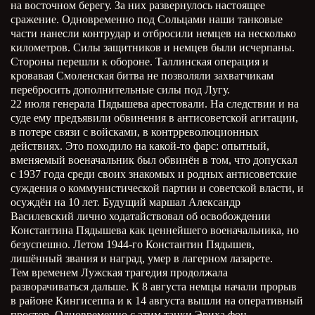
на восточном берегу. За них развернулось настоящее
сражение. Одновременно под Сольцами наши танковые
части нанесли контрудар и отбросили немцев на несколько
километров. Силы защитников и немцев были исчерпаны.
Стороны перешли к обороне. Таллинская операция и
кровавая Смоленская битва не позволяли захватчикам
перебросить дополнительные силы под Лугу.
22 июля генерала Пядышева арестовали. На следствии и на
суде ему предъявили обвинения в антисоветской агитации,
в потере связи с войсками, в контрреволюционных
действиях. Это походило на какой-то фарс: опытный,
вменяемый военачальник был обвинён в том, что допускал
с 1937 года среди своих знакомых и родных антисоветские
суждения о коммунистической партии и советской власти, и
осуждён на 10 лет. Будущий маршал Александр
Василевский лично ходатайствовал об освобождении
Константина Пядышева как ценнейшего военачальника, но
безуспешно. Летом 1944-го Константин Пядышев,
лишённый звания и наград, умер в лагерном лазарете.
Тем временем Лужская трагедия продолжала
разворачиваться дальше. К 8 августа немцы начали прорыв
в районе Кингисеппа и к 14 августа вышли на оперативный
простор. Одновременно с этим танки Эриха фон