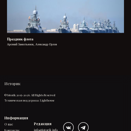
Праздник флота
Арсений Замостьянов, Александр Орлов
Историк
© Istorik 2015-2026. All Rights Reserved
Техническая поддержка:
Lighthouse
Информация
Редакция
О нас
info@istorik.info
Контакты