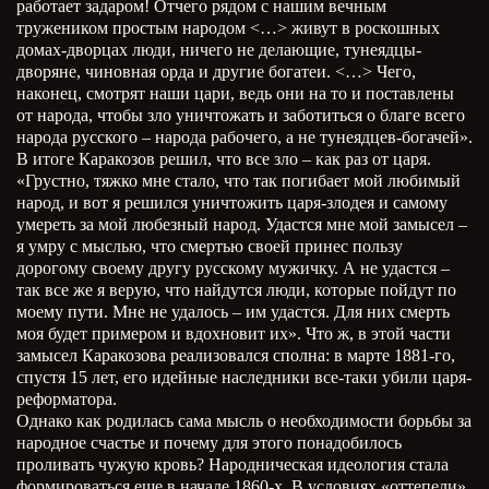
работает задаром! Отчего рядом с нашим вечным
тружеником простым народом <…> живут в роскошных
домах-дворцах люди, ничего не делающие, тунеядцы-
дворяне, чиновная орда и другие богатеи. <…> Чего,
наконец, смотрят наши цари, ведь они на то и поставлены
от народа, чтобы зло уничтожать и заботиться о благе всего
народа русского – народа рабочего, а не тунеядцев-богачей».
В итоге Каракозов решил, что все зло – как раз от царя.
«Грустно, тяжко мне стало, что так погибает мой любимый
народ, и вот я решился уничтожить царя-злодея и самому
умереть за мой любезный народ. Удастся мне мой замысел –
я умру с мыслью, что смертью своей принес пользу
дорогому своему другу русскому мужичку. А не удастся –
так все же я верую, что найдутся люди, которые пойдут по
моему пути. Мне не удалось – им удастся. Для них смерть
моя будет примером и вдохновит их». Что ж, в этой части
замысел Каракозова реализовался сполна: в марте 1881-го,
спустя 15 лет, его идейные наследники все-таки убили царя-
реформатора.
Однако как родилась сама мысль о необходимости борьбы за
народное счастье и почему для этого понадобилось
проливать чужую кровь? Народническая идеология стала
формироваться еще в начале 1860-х. В условиях «оттепели»,