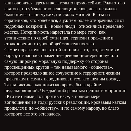
как говорится, здесь и желательно прямо сейчас. Ради этого
святого, по убеждению революционеров, дела не жалко
было ничего – ни чужих, ни своих жизней. К тем из
соратников, кто колебался, а уж тем более отворачивался от
подобных воззрений, «новые люди» относились предельно
жестко. Нетерпимость нарастала по мере того, как
утопические по своей сути идеи терпели поражение в
столкновении с суровой действительностью.
Самое поразительное в этой истории – то, что, вступив в
борьбу с властью, пламенные революционеры получили
самую широкую моральную поддержку со стороны
просвещенных кругов – так называемого «общества»,
которое проявляло явное сочувствие к террористическим
практикам и самих народников, и тех, кто шел им вослед.
Такая тактика, как показало время, была крайне
недальновидной. Чуждый либеральным ценностям принцип
«Кто не с нами, тот против нас», в полной мере
воплощенный в годы русских революций, кровавым катком
прошелся и по «обществу», и по самому народу, во благо
которого все это затевалось.