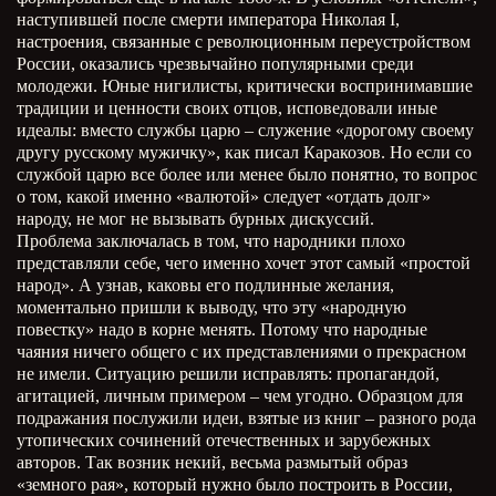
наступившей после смерти императора Николая
I
,
настроения, связанные с революционным переустройством
России, оказались чрезвычайно популярными среди
молодежи. Юные нигилисты, критически воспринимавшие
традиции и ценности своих отцов, исповедовали иные
идеалы: вместо службы царю – служение «дорогому своему
другу русскому мужичку», как писал Каракозов. Но если со
службой царю все более или менее было понятно, то вопрос
о том, какой именно «валютой» следует «отдать долг»
народу, не мог не вызывать бурных дискуссий.
Проблема заключалась в том, что народники плохо
представляли себе, чего именно хочет этот самый «простой
народ». А узнав, каковы его подлинные желания,
моментально пришли к выводу, что эту «народную
повестку» надо в корне менять. Потому что народные
чаяния ничего общего с их представлениями о прекрасном
не имели. Ситуацию решили исправлять: пропагандой,
агитацией, личным примером – чем угодно. Образцом для
подражания послужили идеи, взятые из книг – разного рода
утопических сочинений отечественных и зарубежных
авторов. Так возник некий, весьма размытый образ
«земного рая», который нужно было построить в России,