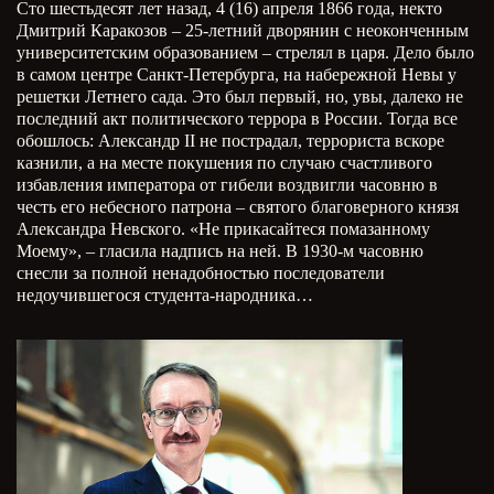
Сто шестьдесят лет назад, 4 (16) апреля 1866 года, некто
Дмитрий Каракозов – 25-летний дворянин с неоконченным
университетским образованием – стрелял в царя. Дело было
в самом центре Санкт-Петербурга, на набережной Невы у
решетки Летнего сада. Это был первый, но, увы, далеко не
последний акт политического террора в России. Тогда все
обошлось: Александр
II
не пострадал, террориста вскоре
казнили, а на месте покушения по случаю счастливого
избавления императора от гибели воздвигли часовню в
честь его небесного патрона – святого благоверного князя
Александра Невского. «Не прикасайтеся помазанному
Моему», – гласила надпись на ней. В 1930-м часовню
снесли за полной ненадобностью последователи
недоучившегося студента-народника…