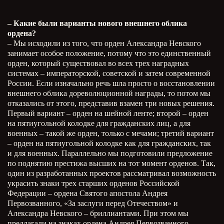
– Какие были варианты нового внешнего облика
ордена?
– Мы исходили из того, что орден Александра Невского
занимает особое положение, потому что это единственный
орден, который существовал во всех трех наградных
системах – императорской, советской и затем современной
России. Если изначально речь шла просто о восстановлении
внешнего облика дореволюционной награды, то потом мы
отказались от этого, представив взамен три новых решения.
Первый вариант – орден на шейной ленте; второй – орден
на пятиугольной колодке для гражданских лиц, а для
военных – такой же орден, только с мечами; третий вариант
– орден на пятиугольной колодке как для гражданских, так
и для военных. Параллельно мы подготовили предложение
по поднятию престижа высших на тот момент орденов. Так,
один из разработанных проектов рассматривал возможность
украсить знаки трех старших орденов Российской
Федерации – ордена Святого апостола Андрея
Первозванного, «За заслуги перед Отечеством» и
Александра Невского – бриллиантами. При этом мы
предлагали на знаках ордена Андрея Первозванного