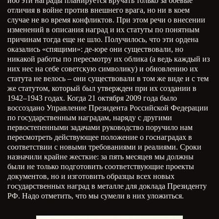
ибо эти награды планируется вручать только за боевые
отличия в войне против внешнего врага, но ни в коем
случае не во время конфликтов. При этом речи о внесении
изменений в описания наград и их статуты по понятным
причинам тогда еще не шло. Получилось, что эти ордена
оказались «спящими»: де-юре они существовали, но
никакой работы по пересмотру их облика (а ведь каждый из
них нес на себе советскую символику) и обновлению их
статута не велось – они существовали в том же виде и с тем
же статутом, который был утвержден при их создании в
1942–1943 годах. Когда 21 октября 2009 года было
воссоздано Управление Президента Российской Федерации
по государственным наградам, наряду с другими
первостепенными задачами руководство поручило нам
пересмотреть действующее положение о госнаградах в
соответствии с новыми требованиями и реалиями. Сроки
назначили крайне жесткие: за пять месяцев мы должны
были не только подготовить соответствующие проекты
документов, но и изготовить образцы всех новых
государственных наград в металле для доклада Президенту
РФ. Надо отметить, что мы сумели в них уложиться.