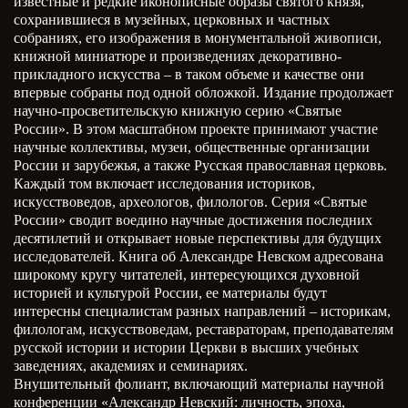
известные и редкие иконописные образы святого князя,
сохранившиеся в музейных, церковных и частных
собраниях, его изображения в монументальной живописи,
книжной миниатюре и произведениях декоративно-
прикладного искусства – в таком объеме и качестве они
впервые собраны под одной обложкой. Издание продолжает
научно-просветительскую книжную серию «Святые
России». В этом масштабном проекте принимают участие
научные коллективы, музеи, общественные организации
России и зарубежья, а также Русская православная церковь.
Каждый том включает исследования историков,
искусствоведов, археологов, филологов. Серия «Святые
России» сводит воедино научные достижения последних
десятилетий и открывает новые перспективы для будущих
исследователей. Книга об Александре Невском адресована
широкому кругу читателей, интересующихся духовной
историей и культурой России, ее материалы будут
интересны специалистам разных направлений – историкам,
филологам, искусствоведам, реставраторам, преподавателям
русской истории и истории Церкви в высших учебных
заведениях, академиях и семинариях.
Внушительный фолиант, включающий материалы научной
конференции «Александр Невский: личность, эпоха,