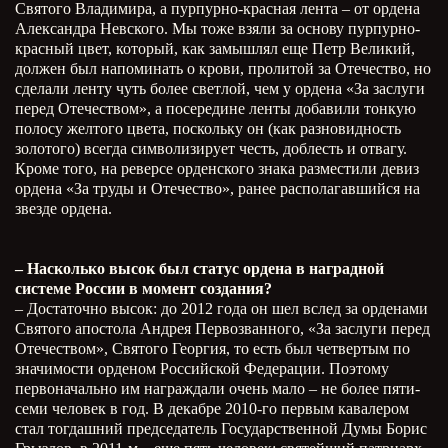
Святого Владимира, а пурпурно-красная лента – от ордена
Александра Невского. Мы тоже взяли за основу пурпурно-
красный цвет, который, как замышлял еще Петр Великий,
должен был напоминать о крови, пролитой за Отечество, но
сделали ленту чуть более светлой, чем у ордена «За заслуги
перед Отечеством», а посередине ленты добавили тонкую
полосу желтого цвета, поскольку он (как разновидность
золотого) всегда символизирует честь, доблесть и отвагу.
Кроме того, на реверсе орденского знака разместили девиз
ордена «За труды и Отечество», ранее располагавшийся на
звезде ордена.
– Насколько высок был статус ордена в наградной
системе России в момент создания?
– Достаточно высок: до 2012 года он шел вслед за орденами
Святого апостола Андрея Первозванного, «За заслуги перед
Отечеством», Святого Георгия, то есть был четвертым по
значимости орденом Российской Федерации. Поэтому
первоначально им награждали очень мало – не более пяти-
семи человек в год. В декабре 2010-го первым кавалером
стал тогдашний председатель Государственной Думы Борис