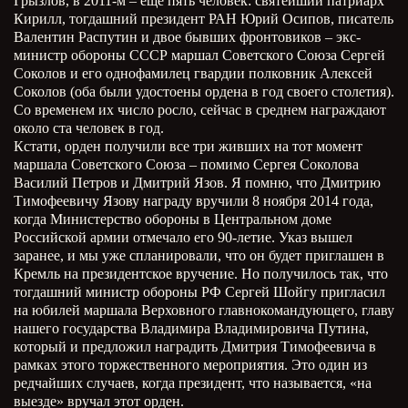
Грызлов, в 2011-м – еще пять человек: святейший патриарх
Кирилл, тогдашний президент РАН Юрий Осипов, писатель
Валентин Распутин и двое бывших фронтовиков – экс-
министр обороны СССР маршал Советского Союза Сергей
Соколов и его однофамилец гвардии полковник Алексей
Соколов (оба были удостоены ордена в год своего столетия).
Со временем их число росло, сейчас в среднем награждают
около ста человек в год.
Кстати, орден получили все три живших на тот момент
маршала Советского Союза – помимо Сергея Соколова
Василий Петров и Дмитрий Язов. Я помню, что Дмитрию
Тимофеевичу Язову награду вручили 8 ноября 2014 года,
когда Министерство обороны в Центральном доме
Российской армии отмечало его 90-летие. Указ вышел
заранее, и мы уже спланировали, что он будет приглашен в
Кремль на президентское вручение. Но получилось так, что
тогдашний министр обороны РФ Сергей Шойгу пригласил
на юбилей маршала Верховного главнокомандующего, главу
нашего государства Владимира Владимировича Путина,
который и предложил наградить Дмитрия Тимофеевича в
рамках этого торжественного мероприятия. Это один из
редчайших случаев, когда президент, что называется, «на
выезде» вручал этот орден.