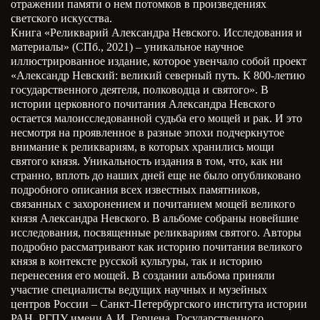
отражении памяти о нем потомков в произведениях
светского искусства.
Книга «Реликварий Александра Невского. Исследования и
материалы» (СПб., 2021) – уникальное научное
иллюстрированное издание, которое увенчало собой проект
«Александр Невский: великий северный путь. К 800-летию
государственного деятеля, полководца и святого». В
истории церковного почитания Александра Невского
остается малоисследованной судьба его мощей и рак. И это
несмотря на проявленное в разные эпохи подчеркнутое
внимание к реликвариям, в которых хранились мощи
святого князя. Уникальность издания в том, что, как ни
странно, вплоть до наших дней еще не было опубликовано
подробного описания всех известных памятников,
связанных с захоронением и почитанием мощей великого
князя Александра Невского. В альбоме собраны новейшие
исследования, посвященные реликвариям святого. Авторы
подробно рассматривают как историю почитания великого
князя в контексте русской культуры, так и историю
перенесения его мощей. В создании альбома приняли
участие специалисты ведущих научных и музейных
центров России – Санкт-Петербургского института истории
РАН, РГПУ имени А.И. Герцена, Государственного