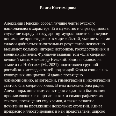
Раиса Костомарова
Александр Невский собрал лучшие черты русского
национального характера. Его мужество и справедливость,
служение народу и государству, мудрая политика и верное
понимание происходящих в мире событий, умение малыми
силами добиваться значительных результатов неизменно
вызывают большой интерес историков, государственных и
военных деятелей. Фундаментальный том «Благоверный
великий князь Александр Невский. Блистая славою на
земле и на Небесах» (М., 2021) подготовлен группой
российских исследователей под эгидой Фонда социально-
культурных инициатив. Издание посвящено
жизнеописанию, агиографии, гимнографии и иконографии
святого благоверного князя. В нем изложена биография
Александра, описывается история создания и бытования
прославляющих его прозаических и гимнографических
текстов, посвящения ему храмов, а также развитие
почитания на протяжении нескольких столетий. Книга
прекрасно иллюстрирована: в ней представлены широко