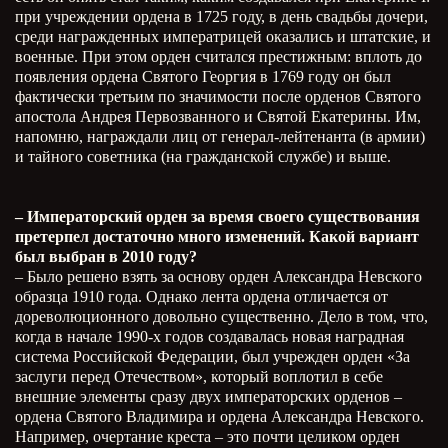
при учреждении ордена в 1725 году, в день свадьбы дочери,
среди награжденных императрицей оказались и штатские, и
военные. При этом орден считался престижным: вплоть до
появления ордена Святого Георгия в 1769 году он был
фактически третьим по значимости после орденов Святого
апостола Андрея Первозванного и Святой Екатерины. Им,
напомню, награждали лиц от генерал-лейтенанта (в армии)
и тайного советника (на гражданской службе) и выше.
– Императорский орден за время своего существования
претерпел достаточно много изменений. Какой вариант
был выбран в 2010 году?
– Было решено взять за основу орден Александра Невского
образца 1910 года. Однако лента ордена отличается от
дореволюционного довольно существенно. Дело в том, что,
когда в начале 1990-х годов создавалась новая наградная
система Российской Федерации, был учрежден орден «За
заслуги перед Отечеством», который воплотил в себе
внешние элементы сразу двух императорских орденов –
ордена Святого Владимира и ордена Александра Невского.
Например, очертание креста – это почти целиком орден