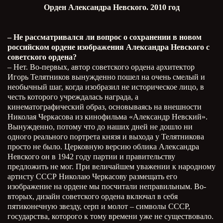
Орден Александра Невского. 2010 год
– Не рассматривался ли вопрос о сохранении в новом
российском ордене изображения Александра Невского с
советского ордена?
– Нет. Во-первых, автор советского ордена архитектор
Игорь Телятников вынужденно пошел на очень смелый и
необычный шаг, когда изобразил не историческое лицо, в
честь которого учреждалась награда, а
кинематографический образ, основываясь на внешности
Николая Черкасова из кинофильма «Александр Невский».
Вынужденно, потому что до наших дней не дошло ни
одного реального портрета князя и выхода у Телятникова
просто не было. Церковную версию облика Александра
Невского он в 1942 году партии и правительству
предложить не мог. При величайшем уважении к народному
артисту СССР Николаю Черкасову размещать его
изображение на ордене мы посчитали неправильным. Во-
вторых, дизайн советского ордена включал в себя
пятиконечную звезду, серп и молот – символы СССР,
государства, которого к тому времени уже не существовало.