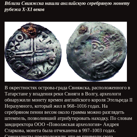
Вблизи Свияжска нашли английскую серебряную монету
рубежа X-XI веков
В окрестностях острова-града Свияжска, расположенного в
Татарстане у впадения реки Свияги в Волгу, археологи
обнаружили монету времен английского короля Этельреда II
Неразумного, который жил в 968–1016 годах. На
серебряном пенни весом около грамма можно разглядеть
штемпель, позволивший атрибутировать находку. По словам
замдиректора ООО «Поволжская археология» Андрея
Старкова, монета была отчеканена в 997–1003 годах.
Специалисты предположили, что ее привезли сюда