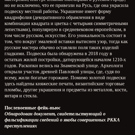
но не исключено, что ее привезли на Русь, где она украсила
подвеску местной работы. Украшение имеет форму
квадрифолия (декоративного обрамления в виде
комбинации квадрата и цветка с четырьмя симметричными
лепестками), популярную в средневековом европейском, в
том числе русском, искусстве. Его уникальность состоит в
том, что вокруг эмалевой вставки вытиснен узор, тогда как
русские мастера обычно оставляли поля таких изделий
гладкими. Подвеска была обнаружена в 2018 году в
остатках жилой постройки, датирующейся началом 1210-х
годов. Раскопки велись на Знаменской улице. Археологи
открыли участок древней Павловой улицы, где, судя по
всему, жили богатые горожане. Помимо золотой подвески
здесь найдены княжеские печати, византийские торговые
пломбы, другие украшения и предметы из металлов, кости,
янтаря и стекла.
Послевоенные фейк-ньюс
Обнародован документ, свидетельствующий о
фальсификации сведений о якобы совершенных РККА
преступлениях