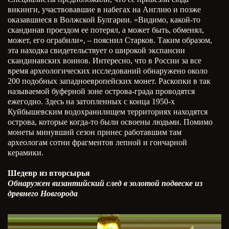
викинги, участвовавшие в набегах на Англию и позже
оказавшиеся в Волжской Булгарии. «
Видимо, какой-то
скандинав проездом ее потерял, а может быть, обменял,
может, его ограбили»,
–
пояснил Старков.
Таким образом,
эта находка свидетельствует о широкой экспансии
скандинавских воинов. Интересно, что в России за все
время археологических исследований обнаружено около
200 подобных западноевропейских монет. Раскопки в так
называемой буферной зоне острова-града проводятся
ежегодно. Здесь на затопленных с конца 1950-х
Куйбышевским водохранилищем территориях находятся
острова, которые когда-то были освоены людьми. Помимо
монеты минувший сезон принес работавшим там
археологам сотни фрагментов лепной и гончарной
керамики.
Шедевр из вторсырья
Обнаружен византийский след в золотой подвеске из
древнего Новгорода