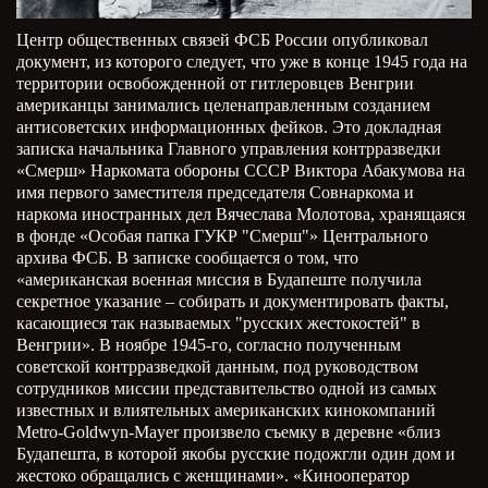
Центр общественных связей ФСБ России опубликовал
документ, из которого следует, что уже в конце 1945 года на
территории освобожденной от гитлеровцев Венгрии
американцы занимались целенаправленным созданием
антисоветских информационных фейков. Это докладная
записка начальника Главного управления контрразведки
«Смерш» Наркомата обороны СССР Виктора Абакумова на
имя первого заместителя председателя Совнаркома и
наркома иностранных дел Вячеслава Молотова, хранящаяся
в фонде «Особая папка ГУКР "Смерш"» Центрального
архива ФСБ. В записке сообщается о том, что
«американская военная миссия в Будапеште получила
секретное указание – собирать и документировать факты,
касающиеся так называемых "русских жестокостей" в
Венгрии». В ноябре 1945-го, согласно полученным
советской контрразведкой данным, под руководством
сотрудников миссии представительство
одной из самых
известных и влиятельных американских кинокомпаний
Metro-Goldwyn-Mayer произвело съемку в деревне «близ
Будапешта, в которой якобы русские подожгли один дом и
жестоко обращались с женщинами». «Кинооператор