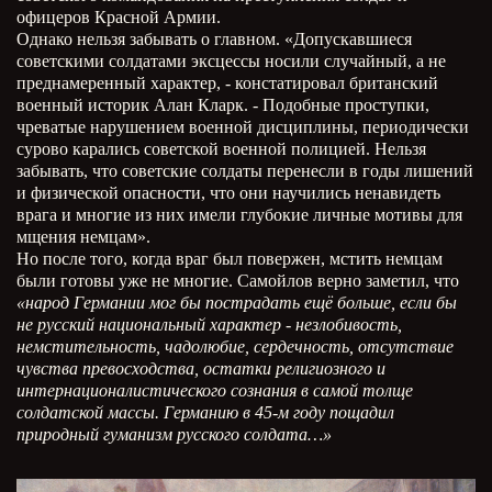
офицеров Красной Армии.
Однако нельзя забывать о главном. «Допускавшиеся
советскими солдатами эксцессы носили случайный, а не
преднамеренный характер, - констатировал британский
военный историк Алан Кларк. - Подобные проступки,
чреватые нарушением военной дисциплины, периодически
сурово карались советской военной полицией. Нельзя
забывать, что советские солдаты перенесли в годы лишений
и физической опасности, что они научились ненавидеть
врага и многие из них имели глубокие личные мотивы для
мщения немцам».
Но после того, когда враг был повержен, мстить немцам
были готовы уже не многие. Самойлов верно заметил, что
«народ Германии мог бы пострадать ещё больше, если бы
не русский национальный характер - незлобивость,
немстительность, чадолюбие, сердечность, отсутствие
чувства превосходства, остатки религиозного и
интернационалистического сознания в самой толще
солдатской массы. Германию в 45-м году пощадил
природный гуманизм русского солдата…»