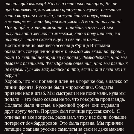
настоящий кошмар! На 5-ый день был приварок, Вы не
представляете, как можно придумать глупее: немытые
корни капусты с землёй, подмутнённые полупрелым
комбикормом - это фюрерский ужин. А во что получать?
Повар орёт, хочешь жрать - найдёшь в чего… И мы
получили это месиво со жмыхом, кто в полу шинели, я в
пилотку - такой сказки ещё на свете не было».
Воспоминания бывшего эсесовца Фрица Виттмана
оказались совершенно иными:
«Когда мы ехали на фронт,
один 16-летний новобранец спросил у фельдфебеля, что мы
делаем с пленными. Фельдфебель ответил, что мы пленных
не берём. Тут мы задумались: а что, если и они пленных не
берут?
Хорошо, что мы попали в плен не в горячке боя, а далеко от
линии фронта. Русские были миролюбивы. Солдаты
привели нас в штаб. Мы смотрели и не понимали, куда мы
попали, - это было совсем не то, что говорила пропаганда.
Солдаты были чистые, в красивой форме, они отдавали
друг другу честь. Порядок был почище пруссацкого!.. Я
отвечал на все вопросы, рассказал, что у нас были большие
потери от бомбардировок. Это была правда. Мы приняли
летящие с запада русские самолеты за свои и даже махали