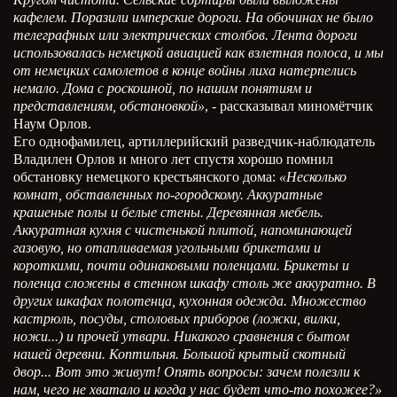
кафелем. Поразили имперские дороги. На обочинах не было
телеграфных или электрических столбов. Лента дороги
использовалась немецкой авиацией как взлетная полоса, и мы
от немецких самолетов в конце войны лиха натерпелись
немало. Дома с роскошной, по нашим понятиям и
представлениям, обстановкой»
, - рассказывал миномётчик
Наум Орлов.
Его однофамилец, артиллерийский разведчик-наблюдатель
Владилен Орлов и много лет спустя хорошо помнил
обстановку немецкого крестьянского дома:
«Несколько
комнат, обставленных по-городскому. Аккуратные
крашеные полы и белые стены. Деревянная мебель.
Аккуратная кухня с чистенькой плитой, напоминающей
газовую, но отапливаемая угольными брикетами и
короткими, почти одинаковыми поленцами. Брикеты и
поленца сложены в стенном шкафу столь же аккуратно. В
других шкафах полотенца, кухонная одежда. Множество
кастрюль, посуды, столовых приборов (ложки, вилки,
ножи...) и прочей утвари. Никакого сравнения с бытом
нашей деревни. Коптильня. Большой крытый скотный
двор... Вот это живут! Опять вопросы: зачем полезли к
нам, чего не хватало и когда у нас будет что-то похожее?»