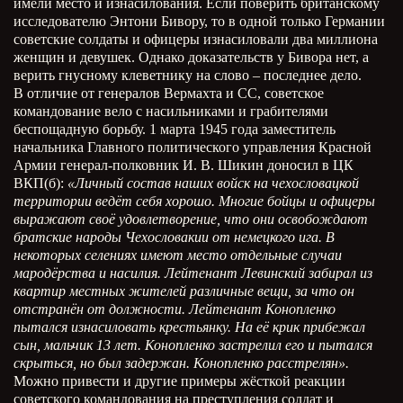
имели место и изнасилования. Если поверить британскому
исследователю Энтони Бивору, то в одной только Германии
советские солдаты и офицеры изнасиловали два миллиона
женщин и девушек. Однако доказательств у Бивора нет, а
верить гнусному клеветнику на слово – последнее дело.
В отличие от генералов Вермахта и СС, советское
командование вело с насильниками и грабителями
беспощадную борьбу. 1 марта 1945 года заместитель
начальника Главного политического управления Красной
Армии генерал-полковник И. В. Шикин доносил в ЦК
ВКП(б):
«Личный состав наших войск на чехословацкой
территории ведёт себя хорошо. Многие бойцы и офицеры
выражают своё удовлетворение, что они освобождают
братские народы Чехословакии от немецкого ига. В
некоторых селениях имеют место отдельные случаи
мародёрства и насилия. Лейтенант Левинский забирал из
квартир местных жителей различные вещи, за что он
отстранён от должности. Лейтенант Конопленко
пытался изнасиловать крестьянку. На её крик прибежал
сын, мальчик 13 лет. Конопленко застрелил его и пытался
скрыться, но был задержан. Конопленко расстрелян».
Можно привести и другие примеры жёсткой реакции
советского командования на преступления солдат и