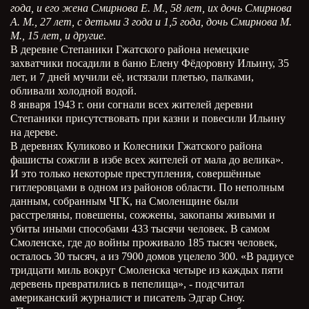
года, и его жена Смирнова Е. М., 58 лет, их дочь Смирнова
А. М., 27 лет, с детьми 3 года и 1,5 года, дочь Смирнова М.
М., 15 лет, и другие.
В деревне Степаники Гжатского района немецкие
захватчики посадили в баню Елену Фёдоровну Ильину, 35
лет, и 7 дней мучили её, истязали плетью, палками,
обливали холодной водой.
8 января 1943 г. они согнали всех жителей деревни
Степаники присутствовать при казни и повесили Ильину
на дереве.
В деревнях Куликово и Колесники Гжатского района
фашисты сожгли в избе всех жителей от мала до велика».
И это только некоторые преступления, совершённые
гитлеровцами в одном из районов области. По неполным
данным, собранным ЧГК, на Смоленщине были
расстреляны, повешены, сожжены, закопаны живыми и
убиты иными способами 433 тысячи человек. В самом
Смоленске, где до войны проживало 185 тысяч человек,
осталось 30 тысяч, а из 7900 домов уцелело 300. «В радиусе
тридцати миль вокруг Смоленска четыре из каждых пяти
деревень превратились в пепелища», - подсчитал
американский журналист и писатель Эдгар Сноу.