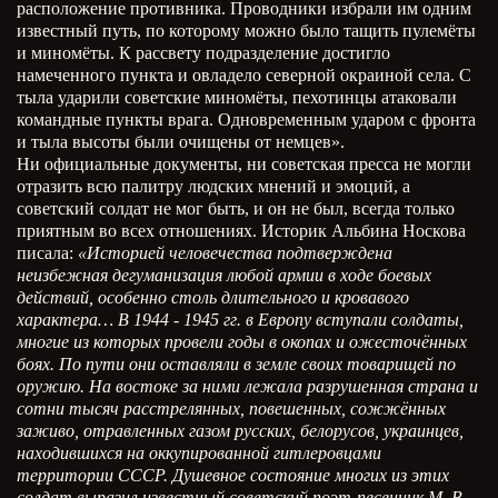
расположение противника. Проводники избрали им одним
известный путь, по которому можно было тащить пулемёты
и миномёты. К рассвету подразделение достигло
намеченного пункта и овладело северной окраиной села. С
тыла ударили советские миномёты, пехотинцы атаковали
командные пункты врага. Одновременным ударом с фронта
и тыла высоты были очищены от немцев».
Ни официальные документы, ни советская пресса не могли
отразить всю палитру людских мнений и эмоций, а
советский солдат не мог быть, и он не был, всегда только
приятным во всех отношениях. Историк Альбина Носкова
писала:
«Историей человечества подтверждена
неизбежная дегуманизация любой армии в ходе боевых
действий, особенно столь длительного и кровавого
характера… В 1944 - 1945 гг. в Европу вступали солдаты,
многие из которых провели годы в окопах и ожесточённых
боях. По пути они оставляли в земле своих товарищей по
оружию. На востоке за ними лежала разрушенная страна и
сотни тысяч расстрелянных, повешенных, сожжённых
заживо, отравленных газом русских, белорусов, украинцев,
находившихся на оккупированной гитлеровцами
территории СССР. Душевное состояние многих из этих
солдат выразил известный советский поэт-песенник М. В.