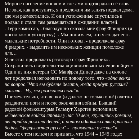
Мирное население воплем и слезами подтвердило её слова.
Не зная, как поступить, я предложил им занять подвал дома,
где мы разместились. И они успокоенные спустились в
подвал и стали там размещаться в ожидании властей.
- Герр комиссар, - благодушно сказала мне фрау Фридрих (я
носил кожаную куртку). - Мы понимаем, что у солдат есть
маленькие потребности. Они готовы, - продолжала фрау
Фридрих, - выделить им нескольких женщин помоложе
для…
Я не стал продолжать разговор с фрау Фридрих».
Сохранились свидетельства «цивилизованных европейцев».
Один из них ветеран СС Манфред Динер даже на склоне
лет продолжал негодовать по поводу того, что
«одна венка
на вопрос "Что вы будете делать, когда придут русские?"
сказала: "Ну, мы раздвинем ноги"».
Примечательно, что венки (и далеко не только они!) охотно
раздвигали ноги и после окончания войны. Бывший
рядовой фольксштурма Гельмут Харстен вспоминал:
«Советские войска стояли у нас 10 лет, крутились романы,
австрийки рожали детей, а потом одноклассники дразнили
бедняг "ферфлюхтер руссен" - "проклятые русские"».
Вместе с тем нельзя не признать, что 1944 – 1945 годах