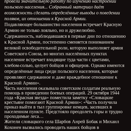
провели значительную работу по изучению настроений
польского населения... Собранный материал даёт
возможность сделать определённые выводы о поведении
поляков, их отношении к Красной Армии.
Подавляющее большинство населения встречает Красную
Армию не только лояльно, но и дружелюбно.
Сдержанность, наблюдавшаяся в первые дни по отношению
к Красной Армии, постепенно сменяется пониманием
великой освободительной роли, которую выполняет армия
Советского Союза, во многих населённых пунктах
население встречает входящие туда части с цветами,
хлебом-солью, целует бойцов и офицеров. Однако имеются
определённые лица среди польского населения, которые
проявляют сдержанное и даже враждебное отношение к
Красной Армии».
Часть населения оказывала советским солдатам реальную
помощь в проведении боевых операций. 29 октября 1944
года «Красная звезда» поместила заметку «Словацкие
крестьяне помогают Красной Армии»: «Часть получила
приказ выйти в тыл группировке немцев, засевших в
населенном пункте. Предстояло преодолеть горы и трудно
проходимые леса…
Жители словацкого села Шарбов Анрей Бобак и Михаил
Кохонен вызвались проводить наших бойцов в