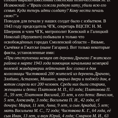
Исаковский: «"Враги сожгли родную хату, убили всю его
семью. Куда теперь идти солдату? Кому нести печаль
свою?"»
Поводов для печали у наших солдат было с избытком. В
1943 году председатель ЧГК, секретарь ВЦСПС Н. М.
Шверник и член ЧГК, митрополит Киевский и Галицкий
Николай (Ярушевич) побывали в только что
освобождённых городах Смоленской области – Вязьме,
Сычёвке и Гжатске (ныне Гагарин). Вот только некоторые
факты, установленные ими:
«При отступлении немцев от деревни Драчево Гжатского
района в марте 1943 года помощник начальника немецкой
полевой жандармерии лейтенант Бос согнал в дом
колхозницы Чистяковой 200 жителей из деревень Драчево,
Злобино, Астахово, Мишино, закрыл двери и поджёг дом, в
котом сгорели все 200 человек. Среди них были старики,
женщины и дети: Платонов М. П., 63 года; Платонова П.
Л., 59 лет; Платонов Василий, 35 лет, и его дети: Вячеслав,
5 лет, Александр, 3 года; Васильева П. И., 42 года, её
дочери: Мария, 11 лет, Анна, 9 лет, и сын Аркадий, 5 лет;
мать Васильева М. С., 72 года; Чистякова К. Г., 64 года, её
сын Иван, 13 лет, и внук Юрий, 4 года; Смирнов М. И., 63