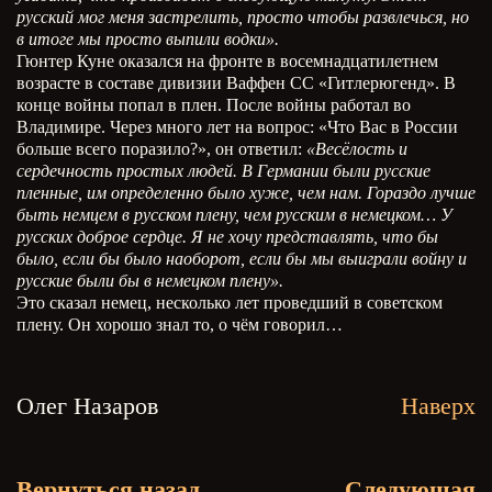
русский мог меня застрелить, просто чтобы развлечься, но
в итоге мы просто выпили водки».
Гюнтер Куне оказался на фронте в восемнадцатилетнем
возрасте в составе дивизии Ваффен СС «Гитлерюгенд». В
конце войны попал в плен. После войны работал во
Владимире. Через много лет на вопрос: «Что Вас в России
больше всего поразило?», он ответил:
«Весёлость и
сердечность простых людей. В Германии были русские
пленные, им определенно было хуже, чем нам. Гораздо лучше
быть немцем в русском плену, чем русским в немецком… У
русских доброе сердце. Я не хочу представлять, что бы
было, если бы было наоборот, если бы мы выиграли войну и
русские были бы в немецком плену».
Это сказал немец, несколько лет проведший в советском
плену. Он хорошо знал то, о чём говорил…
Олег Назаров
Наверх
Вернуться назад
Следующая