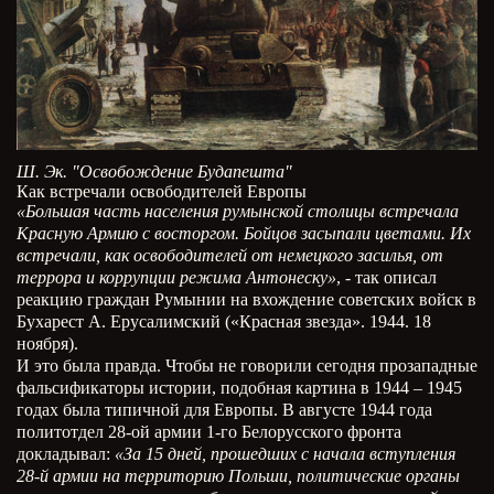
Ш. Эк. "Освобождение Будапешта"
Как встречали освободителей Европы
«Большая часть населения румынской столицы встречала
Красную Армию с восторгом. Бойцов засыпали цветами. Их
встречали, как освободителей от немецкого засилья, от
террора и коррупции режима Антонеску»
, - так описал
реакцию граждан Румынии на вхождение советских войск в
Бухарест А. Ерусалимский («Красная звезда». 1944. 18
ноября).
И это была правда. Чтобы не говорили сегодня прозападные
фальсификаторы истории, подобная картина в 1944 – 1945
годах была типичной для Европы. В августе 1944 года
политотдел 28-ой армии 1-го Белорусского фронта
докладывал:
«За 15 дней, прошедших с начала вступления
28-й армии на территорию Польши, политические органы