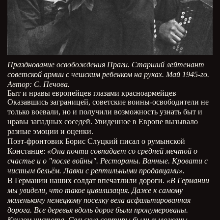
Празднование освобождения Праги. Старший лейтенант
советской армии с чешским ребенком на руках. Май 1945-го.
Автор: С. Печова.
Быт и нравы европейцев глазами красноармейцев
Оказавшись заграницей, советские воины-освободители не
только воевали, но и получили возможность узнать быт и
нравы западных соседей. Увиденное в Европе вызывало
разные эмоции и оценки.
Поэт-фронтовик Борис Слуцкий писал о румынской
Констанце:
«Она почти совпадает со средней мечтой о
счастье и о "после войны". Рестораны. Ванные. Кровати с
чистым бельём. Лавки с рептильными продавцами».
В Германии наших солдат впечатлили дороги.
«В Германии
мы увидели, что такое цивилизация. Даже к самому
маленькому немецкому поселку вела асфальтированная
дорога. Все деревья вдоль дорог были пронумерованы.
Кругом чистота. Сельские сортиры были выложены