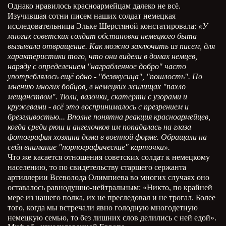
Однако нравилось красноармейцам далеко не всё.
Изучившая сотни писем наших солдат немецкая
исследовательница Эльке Шерстяной констатировала:
«У
многих советских солдат обстановка немецкого быта
вызывала отвращение. Как можно заключить из писем, для
характеристики того, что они видели в домах немцев,
наряду с определением "награбленное добро" часто
употреблялось ещё одно - "безвкусица", "пошлость". По
мнению многих бойцов, в немецких жилищах "пахло
мещанством". Тюли, вазочки, скатерти с узорами и
кружевами - всё это воспринималось с презрением и
брезгливостью... Вполне понятна реакция красноармейцев,
когда среди рюш и ангелочков им попадалась на глаза
фотография хозяина дома в военной форме. Обращали на
себя внимание "порнографические" карточки».
Что же касается отношения советских солдат к немецкому
населению, то по свидетельству старшего сержанта
артиллерии Всеволода Олимпиева во многих случаях оно
оставалось равнодушно-нейтральным: «Никто, по крайней
мере из нашего полка, их не преследовал и не трогал. Более
того, когда мы встречали явно голодную многодетную
немецкую семью, то без лишних слов делились с ней едой».