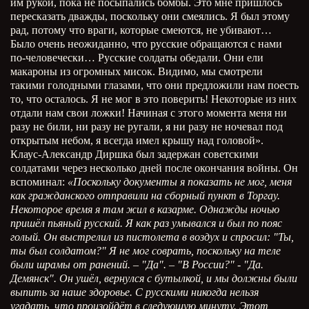
им рукой, пока не посыпались бомбы. Это мне пришлось
пересказать дважды, поскольку они смеялись. Я был этому
рад, потому что враги, которые смеются, не убивают…
Было очень неожиданно, что русские обращаются с нами
по-человечески… Русские солдаты обедали. Они ели
макароны из огромных мисок. Видимо, мы смотрели
такими голодными глазами, что они предложили нам поесть
то, что осталось. Я не мог в это поверить! Некоторые из них
отдали нам свои ложки! Начиная с этого момента меня ни
разу не били, ни разу не ругали, я ни разу не ночевал под
открытым небом, я всегда имел крышу над головой».
Клаус-Александр Диршка был задержан советскими
солдатами через несколько дней после окончания войны. Он
вспоминал:
«Поскольку документы я показать не мог, меня
как гражданского отправили на сборный пункт в Торгау.
Некоторое время я там жил в казарме. Однажды ночью
пришёл пьяный русский. Я как раз умывался и был по пояс
голый. Он выстрелил из пистолета в воздух и спросил: "Ты,
ты был солдатом?" Я не мог соврать, поскольку на теле
были шрамы от ранений. – "Да". – "В России?" - "Да.
Демянск". Он ушёл, вернулся с бутылкой, и мы должны были
выпить за наше здоровье. С русскими никогда нельзя
угадать, что произойдёт в следующую минуту. Этот