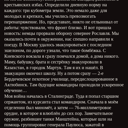
крестьянских избах. Определили дневную норму на
каждого: три кубометра земли. Это немало даже для
молодых и крепких, мы учились превозмогать
перенапряжение. Но, представьте, никто не отлынивал от
работы: чувствовали, что фронт близко. И вот пришла
новость: немцы прорвали оборону севернее Рославля. Мы
оказались почти в окружении, нас спешно направили к
поезду. В Москву удалось эвакуироваться с последним
эшелоном, по дороге узнали, что такое бомбёжка. С
Киевского вокзала я сразу помчался домой, а дома никого.
Маму, бабушку, брата и сестрёнку эвакуировали в
Казахстан, в городок Мартук. Там я их и нашёл. В
эвакуации окончил школу. Ну а потом сразу — 2-е
Бердичевское пехотное училище, передислоцированное в
Актюбинск. Там будущие командиры проходили ускоренное
обучение…
Моя война началась в Сталинграде. Туда я попал старшим
сержантом, из курсанта стал командиром. Сначала в моём
отделении был миномёт, а затем — 76-миллиметровое
орудие, в которое я влюблён до сих пор. Замечательное
оружие, разбившее танки Манштейна, которые шли на
помощь группировке генерала Паулюса, зажатой в