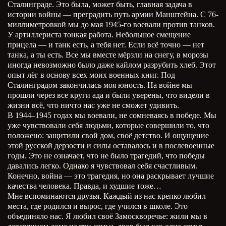
Сталинграде. Это была, может быть, главная задача в
истории войны — преградить путь армии Манштейна. С 76-
миллиметровкой мы до мая 1945-го воевали против танков.
У артиллериста тонкая работа. Небольшое смещение
прицела — и танк есть, а тебя нет. Если всё точно — нет
танка, а ты есть. Все мы вместе мёрзли на снегу, в морозы
иногда невозможно было даже кайлом разрубить хлеб. Этот
опыт лёг в основу всех моих военных книг. Под
Сталинградом закончилась моя юность. На войне мы
прошли через все круги ада и были уверены, что видели в
жизни всё, что ничто нас уже не сможет удивить.
В 1944–1945 годах мы воевали, не сомневаясь в победе. Мы
уже чувствовали себя людьми, которые совершили то, что
положено: защитили свой дом, своё детство. И ощущение
этой русской дерзости и силы оставалось и в послевоенные
годы. Это не означает, что не было трагедий, что победы
давались легко. Однако я чувствовал себя счастливым.
Конечно, война — это трагедия, но она раскрывает лучшие
качества человека. Правда, и худшие тоже…
Мне вспоминаются друзья. Каждый из нас крепко любил
места, где родился и вырос, где учился в школе. Это
объединяло нас. Я любил своё Замоскворечье: жили мы в