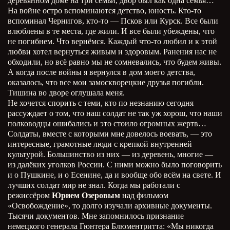
деревянном доме на три семьи, двор был как одна семья…
На войне остро вспоминаются детство, юность. Кто-то
вспоминал Чернигов, кто-то — Псков или Курск. Все были
влюблены в те места, где жили. И все были убеждены, что
не погибнем. Что вернёмся. Каждый что-то любил и к этой
любви хотел вернуться живым и здоровым. Ранения нас не
обходили, но всё равно мы не сомневались, что будем живы.
А когда после войны я вернулся в дом моего детства,
оказалось, что все мои замоскворецкие друзья погибли.
Тишина во дворе оглушала меня.
Не хочется спорить с теми, кто по незнанию сегодня
рассуждает о том, что наш солдат не так уж хорош, что наши
полководцы ошибались и это стоило огромных жертв…
Солдаты, вместе с которыми мне довелось воевать, — это
интересные, грамотные люди с крепкой внутренней
культурой. Большинство из них — из деревень, многие —
из далёких уголков России. С ними можно было поговорить
и о Пушкине, и о Есенине, да и вообще обо всём на свете. И
лучших солдат мир не знал. Когда мы работали с
режиссёром
Юрием Озеровым
над фильмом
«Освобождение», то долго изучали архивные документы.
Тысячи документов. Мне запомнилось признание
немецкого генерала Гюнтера Блюментритта: «Мы никогда