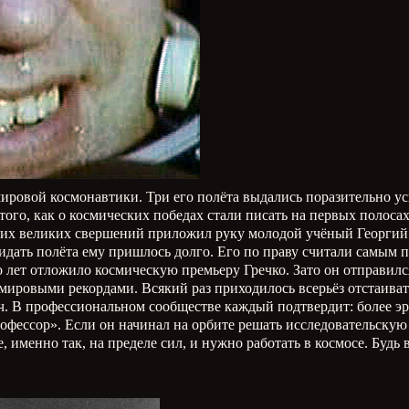
мировой космонавтики. Три его полёта выдались поразительно 
ого, как о космических победах стали писать на первых полосах 
их великих свершений приложил руку молодой учёный Георгий Г
дать полёта ему пришлось долго. Его по праву считали самым п
 лет отложило космическую премьеру Гречко. Зато он отправилс
мировыми рекордами. Всякий раз приходилось всерьёз отстаивать
ач. В профессиональном сообществе каждый подтвердит: более э
ссор». Если он начинал на орбите решать исследовательскую зад
е, именно так, на пределе сил, и нужно работать в космосе. Буд