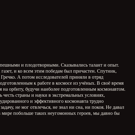
успешными и плодотворными. Сказывались талант и опыт.
газет, и ко всем этим победам был причастен. Спутник,
речко. А потом исследователей приняли в отряд
одготовленным к работе в космосе из учёных. В своё время
я на орбиту, будучи наиболее подготовленным космонавтом.
 честь страны и науки в экстремальных условиях,
рудированного и эффективного космонавта трудно
ачу, не мог отвлечься, не знал ни сна, ни покоя. Не давал
ь в мире побольше таких неугомонных героев, мы давно бы