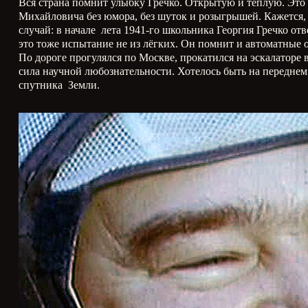
Вся страна помнит улыбку Гречко. Открытую и тёплую. Это
Михайловича без юмора, без шуток и розыгрышей. Кажется,
случай: в начале лета 1941-го школьника Георгия Гречко о
это тоже испытание не из лёгких. Он помнит и автоматные 
По дороге прогулялся по Москве, прокатился на эскалаторе
сила научной любознательности. Хотелось быть на переднем
спутника Земли.