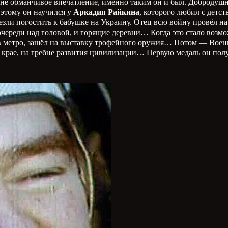
 не обманчивое впечатление, именно таким он и был. Добродуш
 этому он научился у
Аркадия Райкина
, которого любил с детст
твезли погостить к бабушке на Украину. Отец всю войну провёл 
очереди над головой, и горящие деревни… Когда это стало возм
 в метро, зашёл на выставку трофейного оружия… Потом — Военм
 крае, на гребне развития цивилизации… Первую медаль он полу