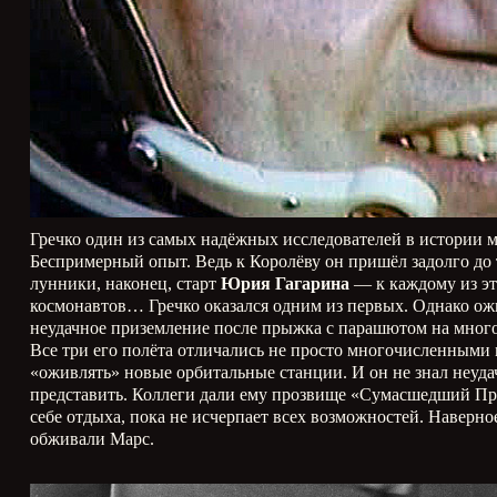
Гречко один из самых надёжных исследователей в истории 
Беспримерный опыт. Ведь к Королёву он пришёл задолго до т
лунники, наконец, старт
Юрия Гагарина
— к каждому из эт
космонавтов… Гречко оказался одним из первых. Однако ожи
неудачное приземление после прыжка с парашютом на много
Все три его полёта отличались не просто многочисленными 
«оживлять» новые орбитальные станции. И он не знал неуд
представить. Коллеги дали ему прозвище «Сумасшедший Профе
себе отдыха, пока не исчерпает всех возможностей. Наверно
обживали Марс.