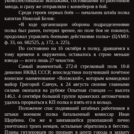
укомплектовывали экипажами, состоявшими из работников
завода, и сразу же отправляли с конвейеров в бой.
Среди героев первых боёв — начальник штаба полка
капитан Николай Белов:
«В ходе организации обороны подразделениями
полка был ранен, потерял зрение, но поле боя не покинул,
продолжал управлять боевыми действиями полка» (ЦАМО:
ф. 33, оп. 682525, д. 172, л. 225).
По состоянию на 16 октября в полку, дравшемся к
тому времени в окружении, оставалось в строю меньше
взвода — всего лишь 27 чекистов.
Самый знаменитый, 272-й стрелковый полк 10-й
дивизии НКВД СССР, впоследствии получивший почётное
воинское наименование «Волжский», которым командовал
майор Григорий Савчук, к 24 августа своими главными
силами окопался на рубеже Опытная станция — высота
146,1. 4 сентября большой группе вражеских автоматчиков
удалось прорваться к КП полка и взять его в кольцо.
Положение спас поднявший штабных работников в
штыки военком полка батальонный комиссар Иван
Щербина. Он же в завязавшейся рукопашной лично
уничтожил троих немцев, остальные обратились в бегство.
Планы гитлеровцев по прорыву в центр города и захвату