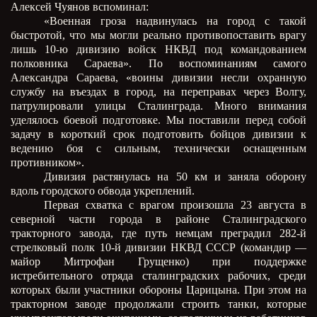
Алексей Чуянов вспоминал:
«Военная гроза надвинулась на город с такой
быстротой, что мы могли реально противопоставить врагу
лишь 10-ю дивизию войск НКВД под командованием
полковника Сараева». По воспоминаниям самого
Александра Сараева, «воины дивизии несли охранную
службу на въездах в город, на переправах через Волгу,
патрулировали улицы Сталинграда. Много внимания
уделялось боевой подготовке. Мы поставили перед собой
задачу в короткий срок подготовить бойцов дивизии к
ведению боя с сильным, технически оснащенным
противником».
Дивизия растянулась на 50 км и заняла оборону
вдоль городского обвода укреплений.
Первая схватка с врагом произошла 23 августа в
северной части города в районе Сталинградского
тракторного завода, где путь немцам преградил 282-й
стрелковый полк 10-й дивизии НКВД СССР (командир —
майор Митрофан Грущенко) при поддержке
истребительного отряда сталинградских рабочих, среди
которых были участники обороны Царицына. При этом на
тракторном заводе продолжали строить танки, которые