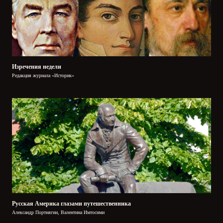
Изречения недели
Редакция журнала «Историк»
Русская Америка глазами путешественника
Александр Портнягин, Валентина Имтосими