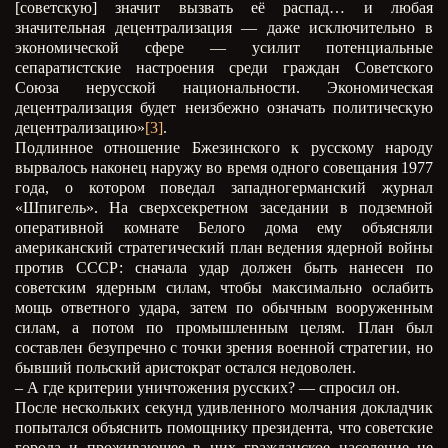
[советскую] значит вызвать её распад… и любая
значительная децентрализация — даже исключительно в
экономической сфере — усилит потенциальные
сепаратистские настроения среди граждан Советского
Союза нерусской национальности. Экономическая
децентрализация будет неизбежно означать политическую
децентрализацию»
[3]
.
Подлинное отношение Бжезинского к русскому народу
вырвалось наконец наружу во время одного совещания 1977
года, о котором поведал западногерманский журнал
«Шпигель». На сверхсекретном заседании в подземной
оперативной комнате Белого дома ему объясняли
американский стратегический план ведения ядерной войны
против СССР: сначала удар должен быть нанесен по
советским ядерным силам, чтобы максимально ослабить
мощь ответного удара, затем по обычным вооруженным
силам, а потом по промышленным целям. План был
составлен безупречно с точки зрения военной стратегии, но
бывший польский аристократ остался недоволен.
– А где критерии уничтожения русских? — спросил он.
После нескольких секунд удивленного молчания докладчик
попытался объяснить помощнику президента, что советские
города и проживающее в них гражданское население не