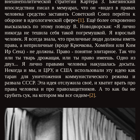
внешнеполитической стратегии Картера З. Бжезинский
впоследствии писал в мемуарах, что он «видел в правах
человека средство заставить Советский Союз перейти к
обороне в идеологической сфере»
[1]
. Ещё более откровенно
высказалась по этому поводу В. Новодворская: «Я лично
никогда не тешила себя такой погремушкой. Я взрослый
человек. Я всегда знала, что приличные люди должны иметь
права, а неприличные (вроде Крючкова, Хомейни или Ким
Ир Сена) - не должны. Право - понятие элитарное. Так что
или ты тварь дрожащая, или ты право имеешь. Одно из
двух... Я лично правами человека накушалась досыта.
Некогда и мы, и ЦРУ, и США использовали эту идею как
таран для уничтожения коммунистического режима и
развала СССР. Эта идея отслужила своё, и хватит врать про
права человека и про правозащитников. А то как бы не
срубить сук, на котором мы все сидим»
[2]
.