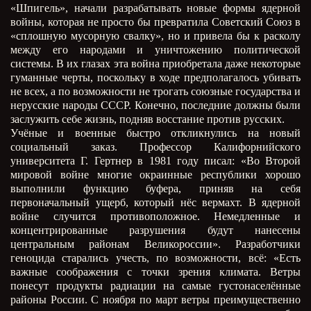
«Шпигель», начали разрабатывать новые формы ядерной
войны, которая не просто бы превратила Советский Союз в
«сплошную мусорную свалку», но и привела бы к расколу
между его народами и уничтожению политической
системы. В их глазах эта война приобретала даже некоторые
гуманные черты, поскольку в ходе предполагалось убивать
не всех, а по возможности не трогать союзные государства и
нерусские народы СССР. Конечно, последние должны были
заслужить себе жизнь, подняв восстание против русских.
Учёные и военные быстро откликнулись на новый
социальный заказ. Профессор Калифорнийского
университета Г. Гертнер в 1981 году писал: «Во Второй
мировой войне многие окраинные республики хорошо
выполнили функцию буфера, приняв на себя
первоначальный ущерб, который нёс вермахт. В ядерной
войне случится противоположное. Немедленные и
концентрированные разрушения будут нанесены
центральным районам Великороссии». Разработчики
геноцида старались учесть, по возможности, всё: «Есть
важные соображения с точки зрения климата. Ветры
понесут продукты радиации на самые густонаселённые
районы России. С ноября по март ветры преимущественно