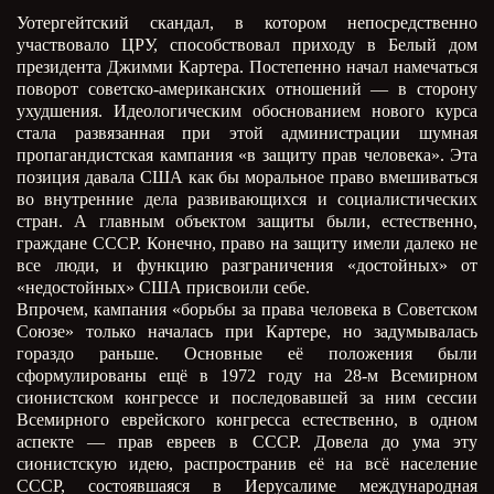
Уотергейтский скандал, в котором непосредственно
участвовало ЦРУ, способствовал приходу в Белый дом
президента Джимми Картера. Постепенно начал намечаться
поворот советско-американских отношений — в сторону
ухудшения. Идеологическим обоснованием нового курса
стала развязанная при этой администрации шумная
пропагандистская кампания «в защиту прав человека». Эта
позиция давала США как бы моральное право вмешиваться
во внутренние дела развивающихся и социалистических
стран. А главным объектом защиты были, естественно,
граждане СССР. Конечно, право на защиту имели далеко не
все люди, и функцию разграничения «достойных» от
«недостойных» США присвоили себе.
Впрочем, кампания «борьбы за права человека в Советском
Союзе» только началась при Картере, но задумывалась
гораздо раньше. Основные её положения были
сформулированы ещё в 1972 году на 28-м Всемирном
сионистском конгрессе и последовавшей за ним сессии
Всемирного еврейского конгресса естественно, в одном
аспекте — прав евреев в СССР. Довела до ума эту
сионистскую идею, распространив её на всё население
СССР, состоявшаяся в Иерусалиме международная