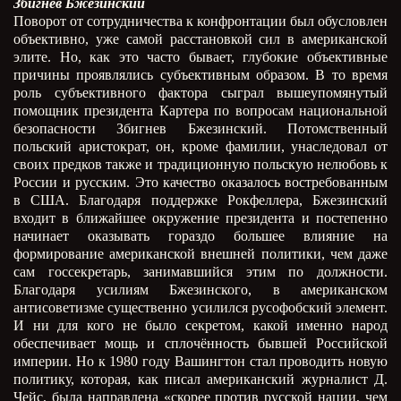
Збигнев Бжезинский
Поворот от сотрудничества к конфронтации был обусловлен
объективно, уже самой расстановкой сил в американской
элите. Но, как это часто бывает, глубокие объективные
причины проявлялись субъективным образом. В то время
роль субъективного фактора сыграл вышеупомянутый
помощник президента Картера по вопросам национальной
безопасности Збигнев Бжезинский. Потомственный
польский аристократ, он, кроме фамилии, унаследовал от
своих предков также и традиционную польскую нелюбовь к
России и русским. Это качество оказалось востребованным
в США. Благодаря поддержке Рокфеллера, Бжезинский
входит в ближайшее окружение президента и постепенно
начинает оказывать гораздо большее влияние на
формирование американской внешней политики, чем даже
сам госсекретарь, занимавшийся этим по должности.
Благодаря усилиям Бжезинского, в американском
антисоветизме существенно усилился русофобский элемент.
И ни для кого не было секретом, какой именно народ
обеспечивает мощь и сплочённость бывшей Российской
империи. Но к 1980 году Вашингтон стал проводить новую
политику, которая, как писал американский журналист Д.
Чейс, была направлена «скорее против русской нации, чем