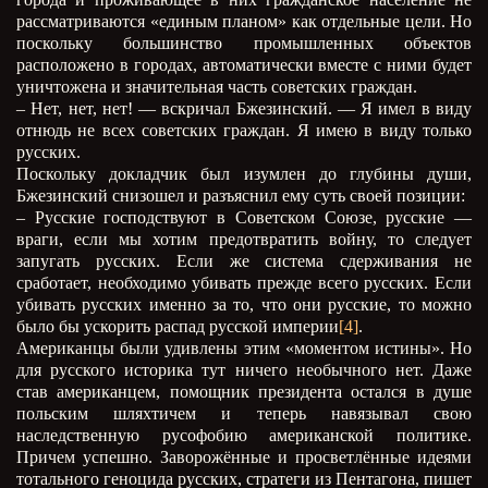
рассматриваются «единым планом» как отдельные цели. Но
поскольку большинство промышленных объектов
расположено в городах, автоматически вместе с ними будет
уничтожена и значительная часть советских граждан.
– Нет, нет, нет! — вскричал Бжезинский. — Я имел в виду
отнюдь не всех советских граждан. Я имею в виду только
русских.
Поскольку докладчик был изумлен до глубины души,
Бжезинский снизошел и разъяснил ему суть своей позиции:
– Русские господствуют в Советском Союзе, русские —
враги, если мы хотим предотвратить войну, то следует
запугать русских. Если же система сдерживания не
сработает, необходимо убивать прежде всего русских. Если
убивать русских именно за то, что они русские, то можно
было бы ускорить распад русской империи
[4]
.
Американцы были удивлены этим «моментом истины». Но
для русского историка тут ничего необычного нет. Даже
став американцем, помощник президента остался в душе
польским шляхтичем и теперь навязывал свою
наследственную русофобию американской политике.
Причем успешно. Заворожённые и просветлённые идеями
тотального геноцида русских, стратеги из Пентагона, пишет