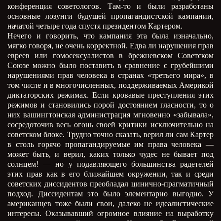
конференция советологов. Там-то и были разработаны
основные лозунги будущей пропагандистской кампании,
начатой четыре года спустя президентом Картером.
Нечего и говорить, что кампания эта была изначально,
мягко говоря, не очень корректной. Едва ли нарушения прав
евреев или гомосексуалистов в брежневском Советском
Союзе можно было поставить в сравнение с грубейшими
нарушениями прав человека в странах «третьего мира», в
том числе и в многочисленных, поддерживаемых Америкой
диктаторских режимах. Если кровавые преступления этих
режимов и становились порой достоянием гласности, то о
них вашингтонская администрация мгновенно «забывала»,
сосредоточив весь огонь своей критики исключительно на
советском блоке. Трудно точно сказать, верил ли сам Картер
в столь горячо пропагандируемые им права человека —
может быть, и верил, каких только чудес не бывает под
солнцем! — но у подавляющего большинства радетелей
этих прав как в его ближайшем окружении, так и среди
советских диссидентов преобладал цинично-прагматичный
подход. Диссидентам это было элементарно выгодно. У
американцев тоже были свои, далеко не идеалистические
интересы. Оказывавший огромное влияние на выработку