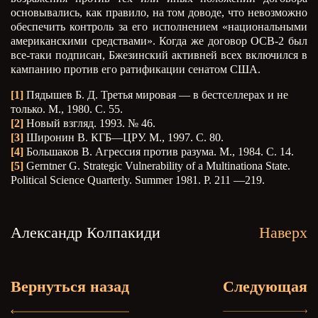
основывались, как правило, на том доводе, что невозможно
обеспечить контроль за его исполнением «национальными
американскими средствами». Когда же договор ОСВ-2 был
все-таки подписан, Бжезинский активней всех включился в
кампанию против его ратификации сенатом США.
[1]
Пядышев Б. Д. Третья мировая — в бестселлерах и не
только. М., 1980. С. 55.
[2]
Новый взгляд. 1993. № 46.
[3]
Широнин В. КГБ—ЦРУ. М., 1997. С. 80.
[4]
Большаков В. Агрессия против разума. М
., 1984.
С
. 14.
[5]
Gerntner G. Strategic Vulnerability of a Multinationa State.
Political Science Quarterly. Summer 1981. P. 211 —219.
Александр Колпакиди
Наверх
Вернуться назад
Следующая