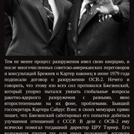
Тем не менее процесс разоружения имел свою инерцию, и
после многочисленных советско-американских переговоров
и консультаций Брежнев и Картер наконец в июне 1979 года
подписали договор о разоружении ОСВ-2. Нечего и
говорить, что этому изо всех сил противился Бжезинский,
который упорно пытался увязать глобальные вопросы
ракетно-ядерного разоружения с разными, явно
второстепенными на их фоне, проблемами. Бывший
госсекретарь Картера Сайрус Вэнс в своих мемуарах прямо
пишет, что Бжезинский саботировал его попытки добиться
улучшения отношений с СССР. В деле с ОСВ-2 ему
всячески помогал тогдашний директор ЦРУ Тэрнер. Его
возражения против тех или иных положений договора