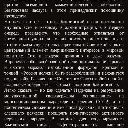
против всемирной коммунистической идеологии».
Безусловная заслуга в этом принадлежит помощнику
президента.
Но начал он не с этого. Бжезинский начал постепенно
внушать всем и каждому в администрации, а в первую
очередь президенту, что необходимо отказаться от
чрезмерного упора на американо-советские отношения и
что ни в коем случае нельзя превращать Советский Союз в
центральный элемент американских интересов в мировой
политике. Это выглядело прилично и даже разумно.
Впрочем, особо своей заветной цели он никогда не скрывал
и охотно выражал излюбленной формулой, краткой и
точной: «Россия должна быть раздробленной и находиться
под опекой». Расчленение Советского Союза любой ценой и
под любым предлогом — в этом было кредо Бжезинского.
Легко сказать — но как сделать? Надежды на разрушение
могущественной сверхдержавы основывались на
многонациональном характере населения СССР, и на
постепенном снижении в нём числа русских. В этих целях
следовало всячески поощрять политическую активность
нерусских народов. В записке для госдепартамента
Бжезинский писал: «Децентрализовать империю