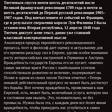
Тютчевым спустя почти шесть десятилетий после
Великой французской революции 1789 года и почти за
шесть десятилетий до Первой русской революции 1905–
1907 годов. Под впечатлением от событий во Франции,
где в результате свержения короля Луи­ Филиппа I была
установлена Вторая республика, 12 апреля 1848 года
Тютчев диктует жене текст, давно уже ставший
классикой консервативной мысли
Анализируя природу европейского революционного
процесса, поэт и философ дает оценку и актуальному для
его времени раскладу сил в Европе, уделяя особое внимание
росту антироссийских настроений в Германии и Австрии.
Враждебность государств Европы его не пугает: «именно
самые заклятые враги России с наибольшим успехом
способствовали развитию ее величия», подчеркивает он.
Позже в одном из своих писем Тютчев отметил: «Теперь
никакой действительный прогресс не может быть достигнут
без борьбы. Вот почему враждебность, проявляемая к нам
Европой, есть, может быть, величайшая услуга, которую она
в состоянии нам оказать. Это, положительно, не без
промысла. Нужна была эта, с каждым днем все более явная
враждебность, чтобы принудить нас углубиться в самих