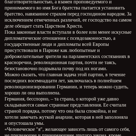
благотворительностью, а взамен проповедуемого и
принимаемого во имя Бога братства пытается установить
братство, навязанное страхом перед господином народом. За
исключением отмеченных различий, ее господство на самом
деле обещает стать Царством Христа.
Пока законные власти вступали в более или менее искусные
дипломатические отношения с псевдозаконностью, а
государственные люди и дипломаты всей Европы
присутствовали в Париже как любопытные и
доброжелательные зрители на парламентских состязаниях в
красноречии, революционная партия, почти не таясь,
безостановочно подрывала почву под их ногами.
Можно сказать, что главная задача этой партии, в течение
последних восемнадцати лет, заключалась в полнейшем
революционизировании Германии, и теперь можно судить,
хорошо ли она выполнена.
Германия, бесспорно, – та страна, о которой уже давно
складываются самые странные представления. Ее считали
страной порядка, потому что она была спокойна, и не
хотели замечать жуткой анархии, которая в ней заполоняла
и опустошала умы.
«Человеческое "я", желающее зависеть лишь от самого себя,
не признающее и принимающеее другого закона, кроме