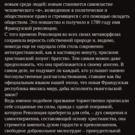
новым среди людей; новым становится самовластие
человеческого «я», возведенное в политическое и
общественное право и стремящееся с его помощью овладеть
обществом. Это новшество и получило в 1789 году имя
Французской революции.
С того времени Революция во всех своих метаморфозах
сохранила верность собственной природе и, видимо,
никогда еще не ощущала себя столь сокровенно
антихристианской, как в настоящую минуту, присвоив
христианский лозунг: братство. Тем самым можно даже
предположить, что она приближается к своему апогею. В
самом деле, не подумает ли каждый, кто услышит наивно
богохульственные разглагольствования, ставшие как бы
официальным языком нашей эпохи, что новая Французская
республика явилась миру, дабы исполнить евангельский
закон?
Ведь именно подобное призвание торжественно приписали
себе созданные ею силы, правда с одной поправкой,
которую Революция приберегла для себя, – дух смирения и
самоотвержения, составляющий основу христианства, она
стремится заменить духом гордости и превозношения,
свободное добровольное милосердие – принудительной