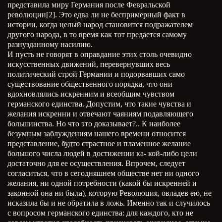
представила миру Германия после Февральской
революции[2]. Это едва ли не беспримерный факт в
истории, когда целый народ становится подражателем
другого народа, в то время как тот предается самому
разнузданному насилию.
И пусть не говорят в оправдание этих столь очевидно
искусственных движений, перевернувших весь
политический строй Германии и подорвавших само
существование общественного порядка, что они
вдохновлялись искренним и всеобщим чувством
германского единства. Допустим, что такие чувства и
желания искренни и отвечают чаяниям подавляющего
большинства. Но что это доказывает?.. К наиболее
безумным заблуждениям нашего времени относится
представление, будто страстное и пламенное желание
большого числа людей в достижении ка- кой-либо цели
достаточно для ее осуществления. Впрочем, следует
согласиться, что в сегодняшнем обществе нет ни одного
желания, ни одной потребности (какой бы искренней и
законной она ни была), которую Революция, овладев ею, не
исказила бы и не обратила в ложь. Именно так и случилось
с вопросом германского единства: для каждого, кто не