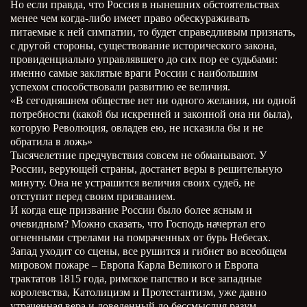
Но если правда, что Россия в нынешних обстоятельствах
менее чем когда-либо имеет право обескураживать
питаемые к ней симпатии, то будет справедливым признать,
с другой стороны, существование исторического закона,
провиденциально управлявшего до сих пор ее судьбами:
именно самые заклятые враги России с наибольшим
успехом способствовали развитию ее величия.
«В сегодняшнем обществе нет ни одного желания, ни одной
потребности (какой бы искренней и законной она ни была),
которую Революция, овладев ею, не исказила бы и не
обратила в ложь»
Тысячелетние предчувствия совсем не обманывают. У
России, верующей страны, достанет веры в решительную
минуту. Она не устрашится величия своих судеб, не
отступит перед своим призванием.
И когда еще призвание России было более ясным и
очевидным? Можно сказать, что Господь начертал его
огненными стрелами на помраченных от бурь Небесах.
Запад уходит со сцены, все рушится и гибнет во всеобщем
мировом пожаре – Европа Карла Великого и Европа
трактатов 1815 года, римское папство и все западные
королевства, Католицизм и Протестантизм, уже давно
утраченная вера и доведенный до бессмыслия разум,