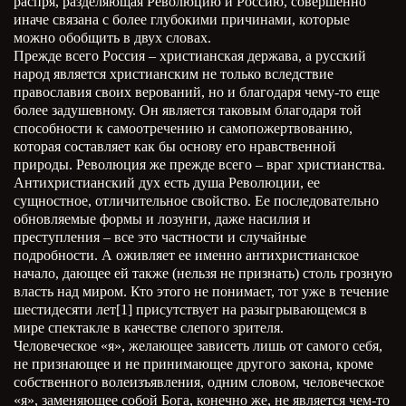
распря, разделяющая Революцию и Россию, совершенно
иначе связана с более глубокими причинами, которые
можно обобщить в двух словах.
Прежде всего Россия – христианская держава, а русский
народ является христианским не только вследствие
православия своих верований, но и благодаря чему-то еще
более задушевному. Он является таковым благодаря той
способности к самоотречению и самопожертвованию,
которая составляет как бы основу его нравственной
природы. Революция же прежде всего – враг христианства.
Антихристианский дух есть душа Революции, ее
сущностное, отличительное свойство. Ее последовательно
обновляемые формы и лозунги, даже насилия и
преступления – все это частности и случайные
подробности. А оживляет ее именно антихристианское
начало, дающее ей также (нельзя не признать) столь грозную
власть над миром. Кто этого не понимает, тот уже в течение
шестидесяти лет[1] присутствует на разыгрывающемся в
мире спектакле в качестве слепого зрителя.
Человеческое «я», желающее зависеть лишь от самого себя,
не признающее и не принимающее другого закона, кроме
собственного волеизъявления, одним словом, человеческое
«я», заменяющее собой Бога, конечно же, не является чем-то