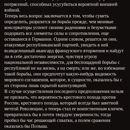
потрясений, способных усугубиться вероятной внешней
войной.
Теперь весь вопрос заключается в том, чтобы суметь
определить, разразится ли борьба прежде, чем мнимые
консерваторы успеют своими радениями и безумствами
подорвать все элементы силы и сопротивления, еще
оставшиеся в Германии. Одним словом, решатся ли они,
атакуемые республиканской партией, увидеть в ней
всамделишный авангард французского вторжения и найдут
ли в себе достаточно энергии, чувствуя угрозу
национальной независимости, для беспощадной борьбы с
республикой не на жизнь, а на смерть; или же, во избежание
такой борьбы, они предпочтут какую-нибудь видимость
мирового соглашения, которое, в сущности, оказалось бы с
их стороны лишь скрытой капитуляцией.
В случае осуществления последнего предположения нельзя
не признать, что вероятность крестового похода против
России, крестового похода, который всегда был заветной
мечтой Революции, а теперь стал ее воинственным кличем,
превратилась бы в почти твердую уверенность; тогда
пробил бы час решающей схватки, а полем сражения
оказалась бы Польша.