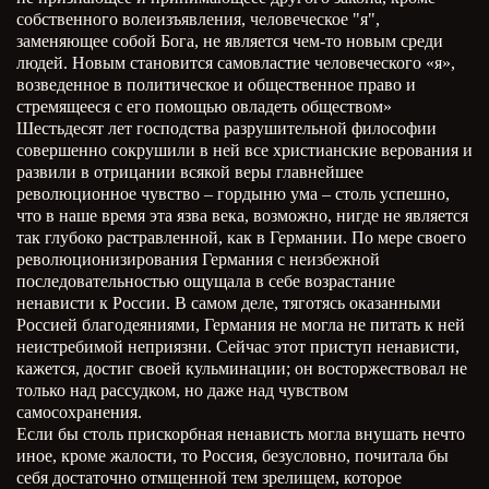
собственного волеизъявления, человеческое "я",
заменяющее собой Бога, не является чем-то новым среди
людей. Новым становится самовластие человеческого «я»,
возведенное в политическое и общественное право и
стремящееся с его помощью овладеть обществом»
Шестьдесят лет господства разрушительной философии
совершенно сокрушили в ней все христианские верования и
развили в отрицании всякой веры главнейшее
революционное чувство – гордыню ума – столь успешно,
что в наше время эта язва века, возможно, нигде не является
так глубоко растравленной, как в Германии. По мере своего
революционизирования Германия с неизбежной
последовательностью ощущала в себе возрастание
ненависти к России. В самом деле, тяготясь оказанными
Россией благодеяниями, Германия не могла не питать к ней
неистребимой неприязни. Сейчас этот приступ ненависти,
кажется, достиг своей кульминации; он восторжествовал не
только над рассудком, но даже над чувством
самосохранения.
Если бы столь прискорбная ненависть могла внушать нечто
иное, кроме жалости, то Россия, безусловно, почитала бы
себя достаточно отмщенной тем зрелищем, которое