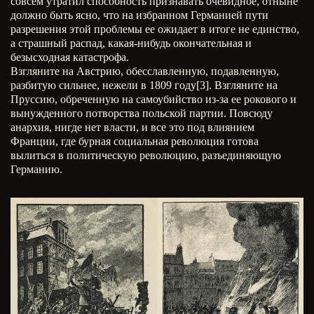
совсем утратил способность признавать очевидное, отныне
должно быть ясно, что на избранном Германией пути
разрешения этой проблемы ее ожидает в итоге не единство,
а страшный распад, какая-нибудь окончательная и
безысходная катастрофа.
Взгляните на Австрию, обесславленную, подавленную,
разбитую сильнее, нежели в 1809 году[3]. Взгляните на
Пруссию, обреченную на самоубийство из-за ее рокового и
вынужденного потворства польской партии. Повсюду
анархия, нигде нет власти, и все это под влиянием
Франции, где бурная социальная революция готова
вылиться в политическую революцию, разъединяющую
Германию.