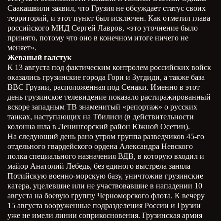
Саакашвили заявил, что Грузия не обсуждает статус своих
территорий, и этот пункт был исключен. Как отметил глава
российского МИД Сергей Лавров, «это уточнение было
принято, потому что оно в конечном итоге ничего не
меняет».
Жеваный галстук
К 13 августа под фактическим контролем российских войск
оказались грузинские города Гори и Зугдиди, а также база
ВВС Грузии, расположенная под Сенаки. Именно в этот
день грузинское телевидение показало растиражированный
вскоре западным ТВ знаменитый «репортаж» о русских
танках, наступающих на Тбилиси (в действительности
колонна шла в Ленингорский район Южной Осетии).
На следующий день рано утром группа разведчиков 45-го
отдельного гвардейского ордена Александра Невского
полка специального назначения ВДВ, в которую входил и
майор Анатолий Лебедь, без единого выстрела заняла
Потийскую военно-морскую базу, уничтожив грузинские
катера, уцелевшие или не участвовавшие в нападении 10
августа на боевую группу Черноморского флота. К вечеру
15 августа вооруженные подразделения России и Грузии
уже не имели линии соприкосновения. Грузинская армия