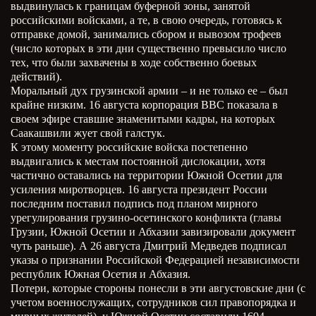
выдвинулась к границам буферной зоны, занятой
российскими войсками, а те, в свою очередь, готовясь к
отправке домой, занимались сбором и вывозом трофеев
(число которых в эти дни существенно превысило число
тех, что были захвачены в ходе собственно боевых
действий).
Моральный дух грузинской армии – и не только ее – был
крайне низким. 16 августа корпорация ВВС показала в
своем эфире ставшие знаменитыми кадры, на которых
Саакашвили жует свой галстук.
К этому моменту российские войска постепенно
выдвигались к местам постоянной дислокации, хотя
частично оставались на территории Южной Осетии для
усиления миротворцев. 16 августа президент России
последним поставил подпись под планом мирного
урегулирования грузино-осетинского конфликта (главы
Грузии, Южной Осетии и Абхазии завизировали документ
чуть раньше). А 26 августа Дмитрий Медведев подписал
указы о признании Российской Федерацией независимости
республик Южная Осетия и Абхазия.
Потери, которые стороны понесли в эти августовские дни (с
учетом военнослужащих, сотрудников сил правопорядка и