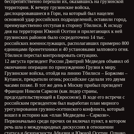
беспрепятственно перешли их, оказавшись на грузинской
территории. К вечеру грузинские войска,
дислоцировавшиеся в Гори, на который был нацелен
основной удар российских подразделений, оставили город,
преимущественно отступая в сторону Тбилиси. К исходу
дня на территории Южной Осетии и прилегающих к ней
грузинских районов было сосредоточено 14 тыс.
российских военнослужащих, располагавших примерно 800
единицами бронетехники и 40 установками залпового огня.
Тбилиси перестал контролировать ситуацию.
12 августа президент России Дмитрий Медведев объявил об
окончании операции по принуждению Грузии к миру.
Грузинские войска, отойдя на линию Тбилиси – Боржоми –
Кутаиси, прекратили огонь; российские сделали это двумя
часами позже. В тот же день в Москву прибыл президент
Франции Николя Саркози (как лидер страны,
председательствующей в Евросоюзе). В ходе его встречи с
российским президентом был выработан план мирного
урегулирования грузино-осетинского конфликта, который
вошел в историю как «план Медведева – Саркози».
Первоначально среди прочих он включал пункт, в котором
речь шла о международных дискуссиях в отношении
статуса и безопасности Абхазии и Южной Осетии. Однако