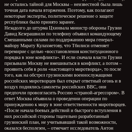
не остались тайной для Москвы – неизвестной была лишь
точная дата начала вторжения. Поэтому, как полагают
некоторые эксперты, политическое решение о защите
республики было принято заранее.
Незадолго до штурма Цхинвала министр обороны Грузии
Давид Кезерашвили по телефону объявил командующему
Смешанными силами по поддержанию мира генерал-
майору Марату Кулахметову, что Тбилиси отменяет
перемирие с целью «восстановления конституционного
порядка в зоне конфликта». И если сначала власти Грузии
призывали Москву не вмешиваться в конфликт, а потом –
проявить себя в роли «настоящего миротворца», то после
того, как на обстрел грузинскими военнослужащими
российских миротворцев был открыт ответный огонь и в
воздух поднялись самолеты российских ВВС, они
предпочли провозгласить Россию «страной-агрессором». В
ответ Москва объявила о проведении операции по
принуждению к миру в зоне ответственности миротворцев.
«После начала боевых действий и быстрого вступления в
них российской стороны тщательно разработанный
грузинский план, не учитывавший такой возможности,
оказался бесполезен, – отмечает исследователь Антон