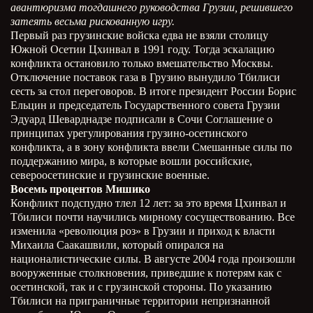
авантюризма тогдашнего руководства Грузии, решившего
затеять весьма рискованную игру.
Первый раз грузинские войска едва не взяли столицу
Южной Осетии Цхинвал в 1991 году. Тогда эскалацию
конфликта остановило только вмешательство Москвы.
Отключение поставок газа в Грузию вынудило Тбилиси
сесть за стол переговоров. В итоге президент России Борис
Ельцин и председатель Государственного совета Грузии
Эдуард Шеварднадзе подписали в Сочи Соглашение о
принципах урегулирования грузино-осетинского
конфликта, а в зону конфликта ввели Смешанные силы по
поддержанию мира, в которые вошли российские,
североосетинские и грузинские военные.
Восемь процентов Мишико
Конфликт подспудно тлел 12 лет: за это время Цхинвал и
Тбилиси почти научились мирному сосуществованию. Все
изменила «революция роз» в Грузии и приход к власти
Михаила Саакашвили, который опирался на
националистические силы. В августе 2004 года произошли
вооруженные столкновения, приведшие к потерям как с
осетинской, так и с грузинской стороны. По указанию
Тбилиси на приграничные территории непризнанной