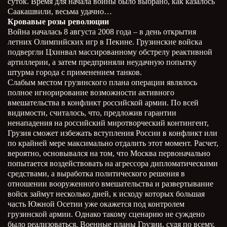
суток. Время для начала войны было выбрано, как казалось
Саакашвили, весьма удачно…
Кровавые розы революции
Война началась 8 августа 2008 года – в день открытия
летних Олимпийских игр в Пекине. Грузинские войска
подвергли Цхинвал массированному обстрелу реактивной
артиллерии, а затем предприняли неудачную попытку
штурма города с применением танков.
Слабым местом грузинского плана операции являлось
полное игнорирование возможности активного
вмешательства в конфликт российской армии. По всей
видимости, считалось, что, предложив гарантии
ненападения на российский миротворческий контингент,
Грузия сможет избежать вступления России в конфликт или
по крайней мере максимально отдалить этот момент. Расчет,
вероятно, основывался на том, что Москва первоначально
попытается воздействовать на агрессора дипломатическими
средствами, а выработка политического решения в
отношении вооруженного вмешательства и развертывание
войск займут несколько дней, к исходу которых большая
часть Южной Осетии уже окажется под контролем
грузинской армии. Однако такому сценарию не суждено
было реализоваться. Военные планы Грузии, судя по всему,