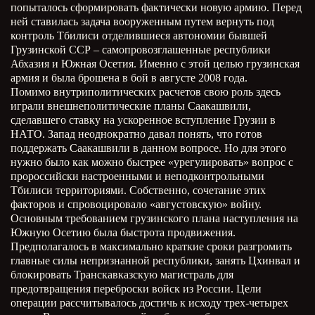
попыталось сформировать фактически новую армию. Перед
ней ставилась задача вооруженным путем вернуть под
контроль Тбилиси отделившиеся автономии бывшей
Грузинской ССР – самопровозглашенные республики
Абхазия и Южная Осетия. Именно с этой целью грузинская
армия и была брошена в бой в августе 2008 года.
Помимо внутриполитических расчетов свою роль здесь
играли внешнеполитические планы Саакашвили,
сделавшего ставку на ускоренное вступление Грузии в
НАТО. Запад неоднократно давал понять, что готов
поддержать Саакашвили в данном вопросе. Но для этого
нужно было как можно быстрее «урегулировать» вопрос с
пророссийски настроенными и неподконтрольными
Тбилиси территориями. Собственно, сочетание этих
факторов и спровоцировало «августовскую» войну.
Основным требованием грузинского плана наступления на
Южную Осетию была быстрота продвижения.
Предполагалось в максимально краткие сроки разгромить
главные силы непризнанной республики, занять Цхинвал и
блокировать Транскавказскую магистраль для
предотвращения переброски войск из России. Цели
операции рассчитывалось достичь к исходу трех-четырех