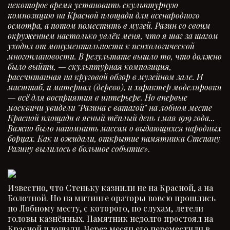
некоторое время установить скульптурную
композицию на Красной площади для всенародного
осмотра, а потом поместить в музей. Разин со своим
окружением настолько увлёк меня, что я шаг за шагом
уходил от монументальности к психологической
многоплановости. В результате вышло то, что должно
было выйти, — скульптурная композиция,
рассчитанная на круговой обзор в музейном зале. И
масштаб, и материал (дерево), и характер моделировки
— всё для восприятия в интерьере. Но впервые
москвичи увидели "Разина с ватагой" на лобном месте
Красной площади в ясный тёплый день 1 мая 1919 года...
Важно было напомнить массам о выдающихся народных
борцах. Как и ожидали, открытие памятника Степану
Разину вылилось в большое событие»
.
Известно, что Стеньку казнили не на Красной, а на
Болотной. Но на митинге ораторы вовсю прошлись
по Лобному месту, с которого, по слухам, летели
головы казнённых. Памятник недолго простоял на
Красной площади. Через месяц его переместили в