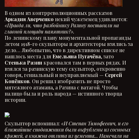
В одном из контрреволюционных рассказов
Аркадия Аверченко
некий чужеземец удивляется:
«Правда ли, что разбойнику Разину поставили на
главной площади памятник?».
По ленинскому плану монументальной пропаганды
летом 1918-го скульпторы и архитекторы взялись за
дело… Любопытно, что в директивном списке не
нашлось места для
Емельяна Пугачёва
, зато
Стенька Разин
красовался там в первых рядах. И
взялся за разинскую тему скульптор, откровенно
говоря, гениальный и неуправляемый —
Сергей
Конёнков
. Он решил изобразить не просто
мятежного атамана, а Разина с ватагой. Чтобы
налицо была и роль народа — истинного творца
истории.
Скульптор вспоминал:
«И Степан Тимофеевич, и его
ближайшие сподвижники были вырублены из сосновых
кряжей, а княжна отлита из цемента... Намечали на