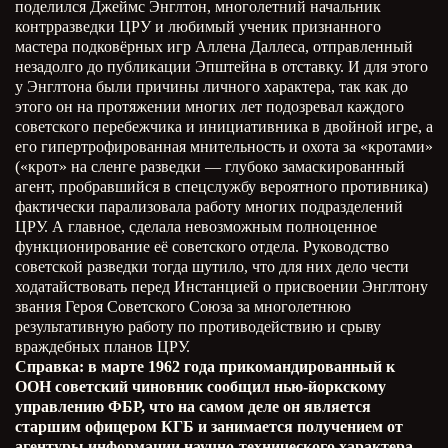
поделился Джеймс Энглтон, многолетний начальник
контрразведки ЦРУ и любимый ученик признанного
мастера подковёрных игр Аллена Даллеса, отправленный
незадолго до публикации Эпштейна в отставку. И для этого
у Энглтона были причины личного характера, так как до
этого он на протяжении многих лет подозревал каждого
советского перебежчика и инициативника в двойной игре, а
его гипертрофированная мнительность и охота за «кротами»
(«крот» на сленге разведки
—
глубоко замаскированный
агент, пробравшийся в спецслужбу вероятного противника)
фактически парализовала работу многих подразделений
ЦРУ. А главное, сделала невозможным полноценное
функционирование её советского отдела. Руководство
советской разведки тогда шутило, что для них дело чести
ходатайствовать перед Инстанцией о присвоении Энглтону
звания Героя Советского Союза за многолетнюю
результативную работу по противодействию и срыву
враждебных планов ЦРУ.
Справка: в марте 1962 года прикомандированный к
ООН советский чиновник сообщил нью-йоркскому
управлению ФБР, что на самом деле он является
старшим офицером КГБ и занимается получением от
агентуры информации научно-технического характера.