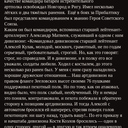
качестве командира батареи истребительного
артполка освобождал Новгород и Ригу. Имел несколько
лёгких и два тяжёлых ранения. Ещё в боях за Прибалтику
был представлен командованием к званию Героя Советского
Союза.
Каким он был командиром, вспоминал старший лейтенант-
артиллерист Александр Матвеев, служивший в одном с ним
дивизионе: «Командовал дивизионом старший лейтенант
Алексей Кулак, молодой, москвич, грамотный, не по годам
серьезный, требовательный, строгий. Но, как это говорят:
строг, но справедлив. И в дивизионе, и в полку его все
уважали, солдаты любили. Ходил с костылем, до этого
несколько раз ранен был. У меня с ним сразу наладились
хорошие дружеские отношения… Наш артдивизион на
правом фланге Зееловских высот своими 76 пушками
поддерживал пехотный полк. Но по тому, как он атаковал,
видно было, что полк слабый, необученный. Ну и немцы
это поняли, контратаковали, и пехота побежала в обратную
сторону к позициям артдивизиона. И тогда Алексей с
автоматом бросился ей наперерез, стреляя поверх голов
пехотинцев: ни шагу назад, тудыть вашу!.. По его приказу я
и начштаба дивизиона Костя Козлов бросились
—
один в
одну сторону, другой
—
в другую и так втроем ошалевшую