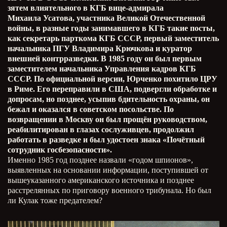
зятем влиятельного в КГБ вице-адмирала
Михаила Усатова, участника Великой Отечественной
войны, в разные годы занимавшего в КГБ такие посты,
как секретарь парткома КГБ СССР, первый заместитель
начальника ПГУ Владимира Крючкова и куратор
внешней контрразведки. В 1985 году он был первым
заместителем начальника Управления кадров КГБ
СССР. По официальной версии, Юрченко похитило ЦРУ
в Риме. Его переправили в США, подвергли обработке и
допросам, но позднее, усыпив бдительность охраны, он
бежал и оказался в советском посольстве. По
возвращении в Москву он был прощён руководством,
реабилитирован в глазах сослуживцев, продолжил
работать в разведке и был удостоен знака «Почётный
сотрудник госбезопасности».
Именно 1985 год позднее назвали «годом шпионов»,
выявленных на основании информации, поступившей от
вышеуказанного американского источника и позднее
расстрелянных по приговору военного трибунала. Но был
ли Кулак тоже предателем?