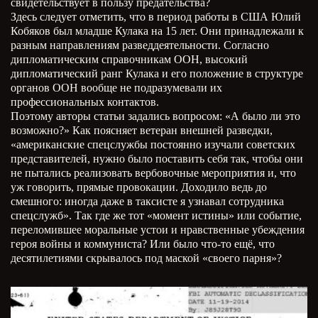
свидетельствует в пользу предательства?
Здесь следует отметить, что в период работы в США Юлий
Кобяков был младше Кулака на 15 лет. Они принадлежали к
разным направлениям разведдеятельности. Согласно
дипломатическим справочникам ООН, высокий
дипломатический ранг Кулака и его положение в структуре
органов ООН вообще не подразумевали их
профессиональных контактов.
Поэтому авторы статьи задались вопросом: «А было ли это
возможно?» Как поясняет ветеран внешней разведки,
«американские спецслужбы постоянно изучали советских
представителей, нужно было поставить себя так, чтобы они
не пытались реализовать вербовочные мероприятия и, что
уж говорить, прямые провокации. Доходило ведь до
смешного: иногда даже в таксисте я узнавал сотрудника
спецслужб». Так где же тот «момент истины» или событие,
переломившее моральные устои и нравственные убеждения
героя войны и коммуниста? Или было что-то ещё, что
десятилетиями скрывалось под маской «своего парня»?