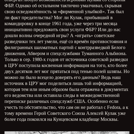
ФБР. Однако об остальном тактично умалчивал, скрывая
свою осведомлённость за «фирменной улыбкой». Так был
ли факт предательства? Мог ли Кулак, прибывший в
командировку в конце 1961 года, уже через три месяца
инициативно предложить свои услуги ФБР? Или до нас
дошли волны очередной игры? А «играть» советские
разведчики тех лет умели, ещё со времён противостояния и
филигранных шахматных партий с контрразведкой Белого
движения, Абвером и спецслужбами Туманного Альбиона.
Только в сер. 1980-х годов от источника советской разведки
в ЦРУ поступила косвенная информация на того, кто более
двух десятков лет мог прятаться под тенью полей шляпы. Но
можно ли было всецело доверять его данным? Ведь наш
источник в ЦРУ мог поделиться лишь той информацией,
которая тем или иным образом была отражена в документах
его ведомства или оставила следы в межведомственной
переписке различных спецслужб США. Особенно если
учесть то обстоятельство, что сам он не работал с Fedora, а к
тому времени Герой Советского Союза Алексей Кулак уже
более года покоился на Кунцевском кладбище Москвы.