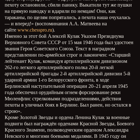
пехоту остановили, сбили панику. Выкатили тут же пушки
на прямую наводку и вдарили по немцам! Они, как
тараканы, по щелям попрятались, а пехота наша очухалась
—
и вперед!» (воспоминания А.А. Матвеева на
сайте
www.chesspro.ru
).
Именно за этот бой Алексей Кулак Указом Президиума
Верховного Совета СССР от 15 мая 1946 года был удостоен
звания Героя Советского Союза. Текст в наградном
представлении по-армейски строг и лаконичен: «Старший
лейтенант Кулак, командуя артиллерийским дивизионом
262-го легкого артиллерийского полка 20-й легкой
артиллерийской бригады 2-й артиллерийской дивизии 5-й
ударной армии 1-го Белорусского фронта, в ходе
Берлинской наступательной операции 20–21 апреля 1945
года обеспечил орудийным огнем форсирование реки
Мюленфлис стрелковыми подразделениями, действия
пехоты в уличных боях в Берлине. Был ранен, но остался в
строю».
Кроме Золотой Звезды и ордена Ленина Кулак за военные
подвиги был награждён орденами Красной Звезды, Боевого
Красного Знамени, полководческим орденом Александра
Невского и многими боевыми медалями. В 1945 году он