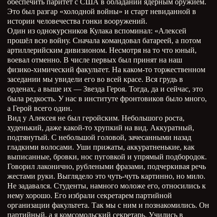
обеспечить паритет с США в обладании ядерным оружием.
Это был разгар «холодной войны» и старт невиданной в
истории человечества гонки вооружений.
Один из однокурсников Кулака вспоминал: «Алексей
прошёл всю войну. Сначала командовал батареей, а потом
артиллерийским дивизионом. Несмотря на то что юный,
воевал отменно. В числе первых был принят на наш
физико-химический факультет. На каком-то торжественном
заседании мы увидели его во всей красе. Вся грудь в
орденах, а выше их
—
Звезда Героя. Тогда, да и сейчас, это
была редкость. У нас в институте фронтовиков было много,
а Герой всего один.
Вид у Алексея не был геройским. Небольшого роста,
худенький, даже какой-то хрупкий на вид. Аккуратный,
подтянутый. С небольшой головой, зачесанными назад
гладкими волосами. Уши прижаты, аккуратненькие, как
выписанные, бровки, нос пуговкой и упрямый подбородок.
Говорил лаконично, рублеными фразами, подчеркивая речь
жестами руки. Выглядело это чуть-чуть картинно, но мило.
Не задавался. Студенты, намного моложе его, относились к
нему хорошо. Его избрали секретарем партийной
организации факультета. Так мы с ним и познакомились. Он
партийный, а я комсомольский секретарь. Учились в