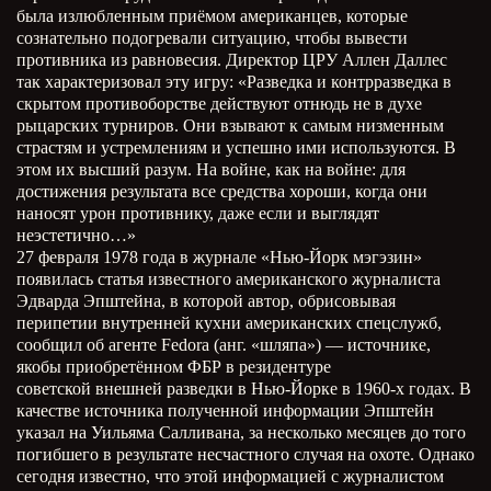
была излюбленным приёмом американцев, которые
сознательно подогревали ситуацию, чтобы вывести
противника из равновесия. Директор ЦРУ Аллен Даллес
так характеризовал эту игру: «Разведка и контрразведка в
скрытом противоборстве действуют отнюдь не в духе
рыцарских турниров. Они взывают к самым низменным
страстям и устремлениям и успешно ими используются. В
этом их высший разум. На войне, как на войне: для
достижения результата все средства хороши, когда они
наносят урон противнику, даже если и выглядят
неэстетично…»
27 февраля 1978 года в журнале «Нью-Йорк мэгэзин»
появилась статья известного американского журналиста
Эдварда Эпштейна, в которой автор, обрисовывая
перипетии внутренней кухни американских спецслужб,
сообщил об агенте Fedora (анг. «шляпа») — источнике,
якобы приобретённом ФБР в резидентуре
советской внешней разведки в Нью-Йорке в 1960-х годах. В
качестве источника полученной информации Эпштейн
указал на Уильяма Салливана, за несколько месяцев до того
погибшего в результате несчастного случая на охоте. Однако
сегодня известно, что этой информацией с журналистом