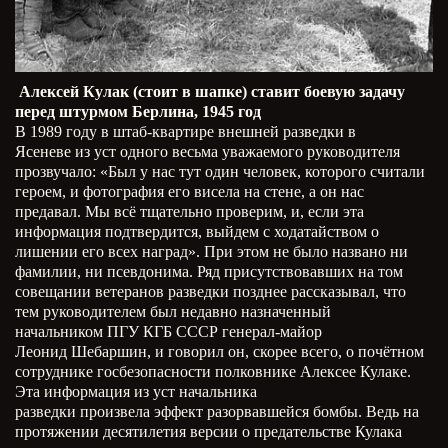
Алексей Кулак (стоит в шапке) ставит боевую задачу
перед штурмом Берлина, 1945 год
В 1989 году в штаб-квартире внешней разведки в
Ясеневе из уст одного весьма уважаемого руководителя
прозвучало: «Был у нас тут один человек, которого считали
героем, и фотография его висела на стене, а он нас
предавал. Мы всё тщательно проверим, и, если эта
информация подтвердится, выйдем с ходатайством о
лишении его всех наград». При этом не было названо ни
фамилии, ни псевдонима. Ряд присутствовавших на том
совещании ветеранов разведки позднее рассказывал, что
тем руководителем был недавно назначенный
начальником ПГУ КГБ СССР генерал-майор
Леонид Шебаршин, и говорил он, скорее всего, о почётном
сотруднике госбезопасности полковнике Алексее Кулаке.
Эта информация из уст начальника
разведки произвела эффект разорвавшейся бомбы. Ведь на
протяжении десятилетия версии о предательстве Кулака