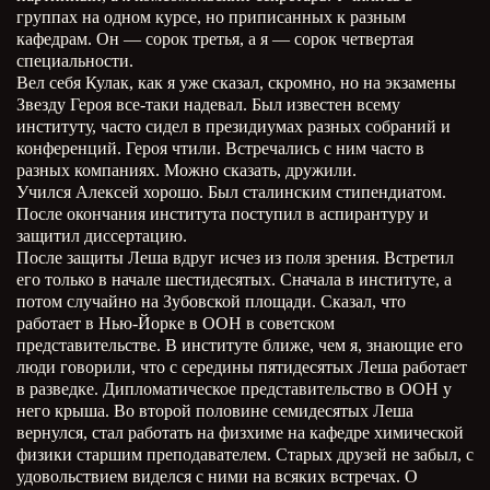
группах на одном курсе, но приписанных к разным
кафедрам. Он
—
сорок третья, а я
—
сорок четвертая
специальности.
Вел себя Кулак, как я уже сказал, скромно, но на экзамены
Звезду Героя все-таки надевал. Был известен всему
институту, часто сидел в президиумах разных собраний и
конференций. Героя чтили. Встречались с ним часто в
разных компаниях. Можно сказать, дружили.
Учился Алексей хорошо. Был сталинским стипендиатом.
После окончания института поступил в аспирантуру и
защитил диссертацию.
После защиты Леша вдруг исчез из поля зрения. Встретил
его только в начале шестидесятых. Сначала в институте, а
потом случайно на Зубовской площади. Сказал, что
работает в Нью-Йорке в ООН в советском
представительстве. В институте ближе, чем я, знающие его
люди говорили, что с середины пятидесятых Леша работает
в разведке. Дипломатическое представительство в ООН у
него крыша. Во второй половине семидесятых Леша
вернулся, стал работать на физхиме на кафедре химической
физики старшим преподавателем. Старых друзей не забыл, с
удовольствием виделся с ними на всяких встречах. О