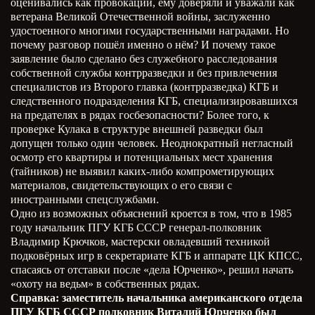
оценивались как провокации, ему доверяли и уважали как
ветерана Великой Отечественной войны, заслуженно
удостоенного многими государственными наградами. Но
почему разговор пошёл именно о нём? И почему такое
заявление было сделано без служебного расследования
собственной службы контрразведки и без привлечения
специалистов из Второго главка (контрразведка) КГБ и
следственного подразделения КГБ, специализировавшихся
на предателях в рядах госбезопасности? Более того, к
проверке Кулака в структуре внешней разведки был
допущен только один человек. Неоднократный негласный
осмотр его квартиры и потенциальных мест хранения
(тайников) не выявил каких-либо компрометирующих
материалов, свидетельствующих о его связи с
иностранными спецслужбами.
Одно из возможных объяснений кроется в том, что в 1985
году начальник ПГУ КГБ СССР генерал-полковник
Владимир Крючков, мастерски овладевший техникой
подковёрных игр в секретариате КГБ и аппарате ЦК КПСС,
спасаясь от отставки после «дела Юрченко», решил начать
«охоту на ведьм» в собственных рядах.
Справка: заместитель начальника американского отдела
ПГУ КГБ СССР полковник Виталий Юрченко был