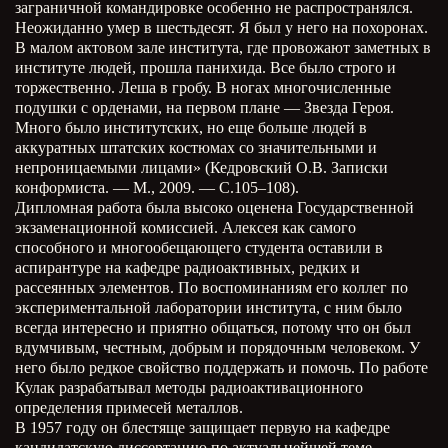
заграничной командировке особенно не распространялся.
Неожиданно умер в шестьдесят. Я был у него на похоронах.
В малом актовом зале института, где провожают заметных в
институте людей, прошла панихида. Все было строго и
торжественно. Леша в гробу. В ногах многочисленные
подушки с орденами, на первом плане
—
Звезда Героя.
Много было институтских, но еще больше людей в
аккуратных штатских костюмах со значительными и
непроницаемыми лицами» (Кедровский О.В. Записки
конформиста.
—
М., 2009.
—
С.105–108).
Дипломная работа была высоко оценена Государственной
экзаменационной комиссией. Алексея как самого
способного и многообещающего студента оставили в
аспирантуре на кафедре радиоактивных, редких и
рассеянных элементов. По воспоминаниям его коллег по
экспериментальной лаборатории института, с ним было
всегда интересно и приятно общаться, потому что он был
вдумчивым, честным, добрым и порядочным человеком. У
него было редкое свойство поддержать и помочь. По работе
Кулак разрабатывал методы радиоактивационного
определения примесей металлов.
В 1957 году он блестяще защищает первую на кафедре
кандидатскую диссертацию по актуальнейшей теме