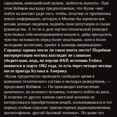
сарказмом, компанейский мужик, любитель выпить». При
этом Кобяков высказал предположение, что Кулак «мог
пойти на контакт ради того, чтобы, получив от противника
некую информацию, которую в Москве бы оценили как
весьма ценные сведения, поднять свою репутацию в глазах
руководства. А то он в деле научно-технической разведки
чувствовал себя неоперившимся юнцом и, дабы преодолеть
чувство неловкости перед более опытными, хотя и более
молодыми коллегами, прибег к помощи американцев».
Справка: однако могло ли такое иметь место? Подобная
интерпретация мотива выглядит не слишком
убедительно, ведь, по версии ФБР, источник Fedora
появился в марте 1962 года, то есть через четыре месяца
после приезда Кулака в Америку.
«Кулак предпочитал проводить свободное время в
компании технического состава и молодых разведчиков,
—
продолжает Кобяков.
—
Он производил впечатление
циничного, но волевого человека, готового пойти на риск.
В отличие от других членов советской колонии не
интересовался приобретением вещей, пользовавшихся в тот
период особым спросом: транзисторных радиоприемников,
магнитофонов, другой бытовой техники». Но разве это