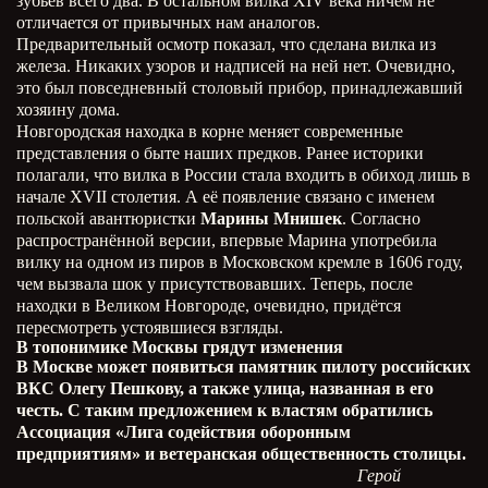
зубьев всего два. В остальном вилка XIV века ничем не
отличается от привычных нам аналогов.
Предварительный осмотр показал, что сделана вилка из
железа. Никаких узоров и надписей на ней нет. Очевидно,
это был повседневный столовый прибор, принадлежавший
хозяину дома.
Новгородская находка в корне меняет современные
представления о быте наших предков. Ранее историки
полагали, что вилка в России стала входить в обиход лишь в
начале XVII столетия. А её появление связано с именем
польской авантюристки
Марины Мнишек
. Согласно
распространённой версии, впервые Марина употребила
вилку на одном из пиров в Московском кремле в 1606 году,
чем вызвала шок у присутствовавших. Теперь, после
находки в Великом Новгороде, очевидно, придётся
пересмотреть устоявшиеся взгляды.
В топонимике Москвы грядут изменения
В Москве может появиться памятник пилоту российских
ВКС Олегу Пешкову, а также улица, названная в его
честь. С таким предложением к властям обратились
Ассоциация «Лига содействия оборонным
предприятиям» и ветеранская общественность столицы.
Герой