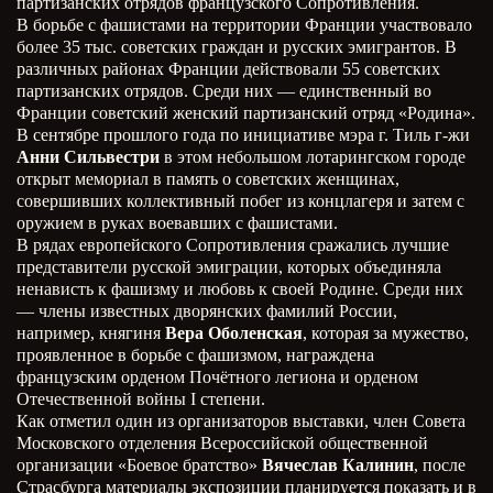
партизанских отрядов французского Сопротивления.
В борьбе с фашистами на территории Франции участвовало
более 35 тыс. советских граждан и русских эмигрантов. В
различных районах Франции действовали 55 советских
партизанских отрядов. Среди них — единственный во
Франции советский женский партизанский отряд «Родина».
В сентябре прошлого года по инициативе мэра г. Тиль г-жи
Анни Сильвестри
в этом небольшом лотарингском городе
открыт мемориал в память о советских женщинах,
совершивших коллективный побег из концлагеря и затем с
оружием в руках воевавших с фашистами.
В рядах европейского Сопротивления сражались лучшие
представители русской эмиграции, которых объединяла
ненависть к фашизму и любовь к своей Родине. Среди них
— члены известных дворянских фамилий России,
например, княгиня
Вера Оболенская
, которая за мужество,
проявленное в борьбе с фашизмом, награждена
французским орденом Почётного легиона и орденом
Отечественной войны I степени.
Как отметил один из организаторов выставки, член Совета
Московского отделения Всероссийской общественной
организации «Боевое братство»
Вячеслав Калинин
, после
Страсбурга материалы экспозиции планируется показать и в