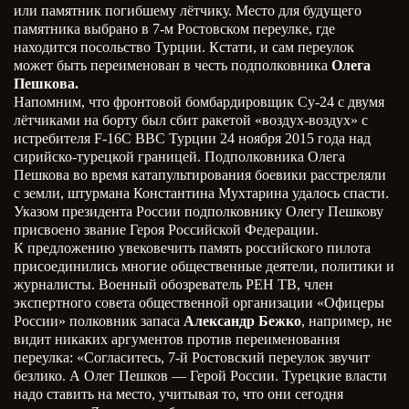
или памятник погибшему лётчику. Место для будущего
памятника выбрано в 7-м Ростовском переулке, где
находится посольство Турции. Кстати, и сам переулок
может быть переименован в честь подполковника
Олега
Пешкова.
Напомним, что фронтовой бомбардировщик Су-24 с двумя
лётчиками на борту был сбит ракетой «воздух-воздух» с
истребителя F-16C ВВС Турции 24 ноября 2015 года над
сирийско-турецкой границей. Подполковника Олега
Пешкова во время катапультирования боевики расстреляли
с земли, штурмана Константина Мухтарина удалось спасти.
Указом президента России подполковнику Олегу Пешкову
присвоено звание Героя Российской Федерации.
К предложению увековечить память российского пилота
присоединились многие общественные деятели, политики и
журналисты. Военный обозреватель РЕН ТВ, член
экспертного совета общественной организации «Офицеры
России» полковник запаса
Александр Бежко
, например, не
видит никаких аргументов против переименования
переулка: «Согласитесь, 7-й Ростовский переулок звучит
безлико. А Олег Пешков — Герой России. Турецкие власти
надо ставить на место, учитывая то, что они сегодня