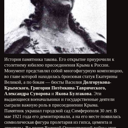
История памятника такова. Его открытие приурочили к
столетнему юбилею присоединения Крыма к России.
Монумент представлял собой многофигурную композицию,
во главе которой находилась бронзовая статуя Екатерины
Великой, а по бокам — бюсты Василия
Долгорукова-
Крымского, Григория Потёмкина-Таврического,
Александра Суворова
и
Якова Булгакова
. Эти
выдающиеся военачальники и государственные деятели
сыграли важную роль в присоединении Крыма.
Памятник украшал городской сад Симферополя 30 лет. В
мае 1921 года его демонтировали, а на его месте появилась
символическая фигура пролетария из гипса, цемента и
арматуры. Во время Великой Отечественной войны этот