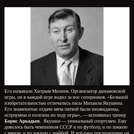
Его называли Хитрым Михеем. Организатор динамовской
игры, он в каждой игре водил за нос соперников. «Большой
изобретательностью отличались пасы Михаила Якушина.
Его знаменитые отдачи мяча пяткой были неожиданны,
остроумны и полезны по ходу игры», — вспоминал тренер
Борис Аркадьев
. Якушин — уникальный спортсмен. Ему
довелось быть чемпионом СССР и по футболу, и по хоккею
с мячом, и по хоккею с шайбой. И всё-таки предпочтение он