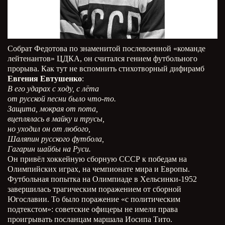
Собрат Федотова по знаменитой послевоенной «команде
лейтенантов» ЦДКА, он считался гением футбольного
прорыва. Как тут не вспомнить стихотворный дифирамб
Евгения Евтушенко
:
В его ударах с ходу, с лёта
от русской песни было что-то.
Защита, мокрая от пота,
вцеплялась в майку и трусы,
но уходил он от любого,
Шаляпин русского футбола,
Гагарин шайбы на Руси.
Он привёл хоккейную сборную СССР к победам на
Олимпийских играх, на чемпионате мира и Европы.
Футбольная попытка на Олимпиаде в Хельсинки-1952
завершилась трагическим поражением от сборной
Югославии. То было поражение «с политическим
подтекстом»: советские офицеры не имели права
проигрывать посланцам маршала Иосипа Тито.