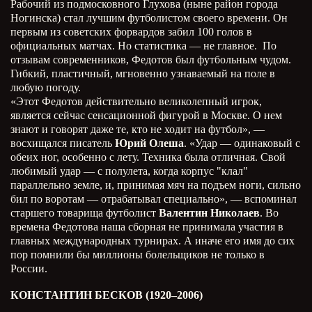
Рабочий из подмосковного Глухова (ныне район города
Ногинска) стал лучшим футболистом своего времени. Он
первым из советских форвардов забил 100 голов в
официальных матчах. Но статистика — не главное. По
отзывам современников, Федотов был футбольным чудом.
Гибкий, пластичный, мгновенно узнаваемый на поле в
любую погоду.
«Этот Федотов действительно великолепный игрок,
является сейчас сенсационной фигурой в Москве. О нем
знают и говорят даже те, кто не ходит на футбол», —
восхищался писатель
Юрий Олеша
. «Удар — одинаковый с
обеих ног, особенно с лету. Техника была отличная. Свой
любимый удар — с полулета, когда корпус "клал"
параллельно земле, и, принимая мяч на подъем ноги, сильно
бил по воротам — отрабатывал специально», — вспоминал
старшего товарища футболист
Валентин Николаев
. Во
времена Федотова наша сборная не принимала участия в
главных международных турнирах. А иначе его имя до сих
пор помнили бы миллионы болельщиков не только в
России.
КОНСТАНТИН БЕСКОВ (1920–2006)