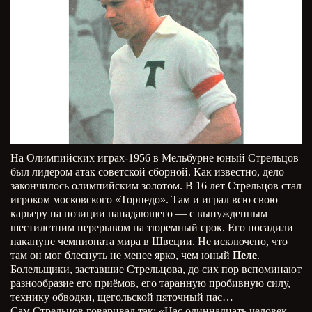
На Олимпийских играх-1956 в Мельбурне юный Стрельцов
был лидером атак советской сборной. Как известно, дело
закончилось олимпийским золотом. В 16 лет Стрельцов стал
игроком московского «Торпедо». Там и играл всю свою
карьеру на позиции нападающего — с вынужденным
шестилетним перерывом на тюремный срок. Его посадили
накануне чемпионата мира в Швеции. Не исключено, что
там он мог блеснуть не менее ярко, чем юный
Пеле
.
Болельщики, заставшие Стрельцова, до сих пор вспоминают
разнообразие его приёмов, его таранную пробивную силу,
технику обводки, щегольской пяточный пас…
Сам Стрельцов говаривал так: «Нас одиннадцать человек.