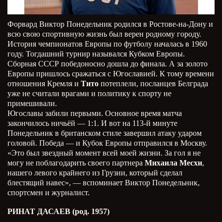
Форвард Виктор Понедельник родился в Ростове-на-Дону и
всю свою спортивную жизнь был верен родному городу.
История чемпионатов Европы по футболу началась в 1960
году. Тогдашний турнир назывался Кубком Европы.
Сборная СССР победоносно дошла до финала. А за золото
Европы пришлось сражаться с Югославией. К тому времени
отношения Кремля и
Тито
потеплели, посланцев Белграда
уже не считали врагами и политику к спорту не
примешивали.
Югославы забили первыми. Основное время матча
закончилось ничьёй — 1:1. И вот на 113-й минуте
Понедельник в британском стиле завершил атаку ударом
головой. Победа — и Кубок Европы отправился в Москву.
«Это был звездный момент всей моей жизни. За гол я не
могу не поблагодарить своего партнера
Михаила Месхи
,
нашего левого крайнего из Грузии, который сделал
блестящий навес», — вспоминает Виктор Понедельник,
спортсмен и журналист.
РИНАТ ДАСАЕВ (род. 1957)