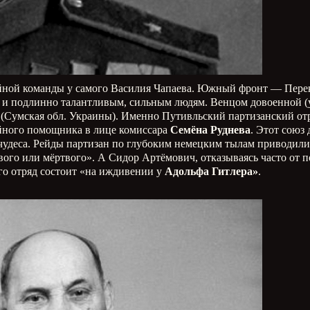
ной команды у самого Василия Чапаева. Южный фронт — Переко
х и подлинно талантливым, сильным людям. Венцом довоенной (у
 (Сумская обл. Украины). Именно Путивльский партизанский отр
ойного помощника в лице комиссара
Семёна Руднева
. Этот союз
 чудеса. Рейды партизан по глубоким немецким тылам приводил
вого или мёртвого». А Сидор Артёмович, отказываясь часто от 
его отряд состоит «на иждивении у
Адольфа Гитлера»
.