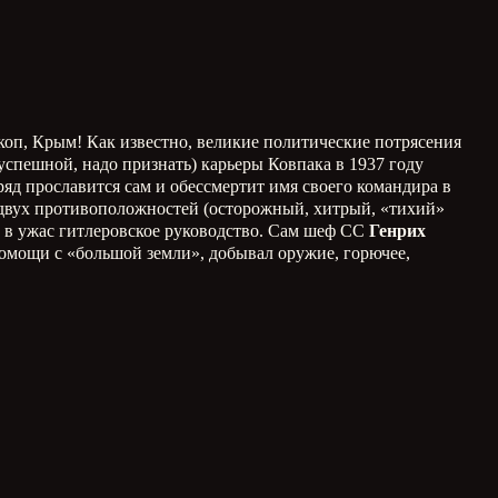
п, Крым! Как известно, великие политические потрясения
спешной, надо признать) карьеры Ковпака в 1937 году
яд прославится сам и обессмертит имя своего командира в
 двух противоположностей (осторожный, хитрый, «тихий»
и в ужас гитлеровское руководство. Сам шеф СС
Генрих
помощи с «большой земли», добывал оружие, горючее,