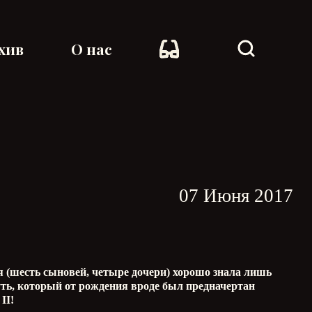
хив
О нас
07 Июня 2017
я (шесть сыновей, четыре дочери) хорошо знала лишь
ть, который от рождения вроде был предначертан
II!