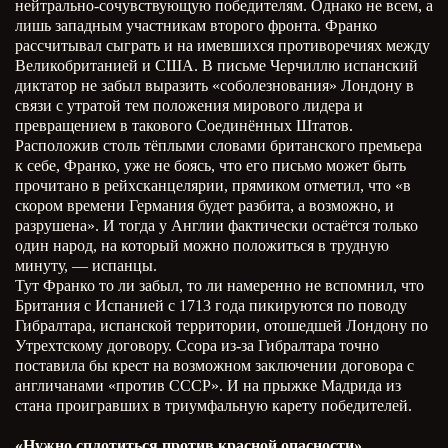
нейтрально-сочувствующую победителям. Однако не всем, а
лишь западным участникам второго фронта. Франко
рассчитывал сыграть и на имевшихся противоречиях между
Великобританией и США. В письме Черчиллю испанский
диктатор не забыл выразить «соболезнования» Лондону в
связи с утратой тем положения мирового лидера и
превращением в такового Соединённых Штатов.
Расположив столь тёплыми словами британского премьера
к себе, Франко, уже не боясь, что его письмо может быть
прочитано в рейхсканцелярии, прямиком отметил, что «в
скором времени Германия будет разбита, а возможно, и
разрушена». И тогда у Англии фактически остаётся только
один народ, на который можно положиться в трудную
минуту, — испанцы.
Тут Франко то ли забыл, то ли намеренно не вспомнил, что
Британия с Испанией с 1713 года пикируются по поводу
Гибралтара, испанской территории, отошедшей Лондону по
Утрехтскому договору. Ссора из-за Гибралтара точно
поставила бы крест на возможном заключении договора с
англичанами «против СССР». И на прыжке Мадрида из
стана проигравших в триумфальную карету победителей.
«Нужно сплотиться против красной опасности»