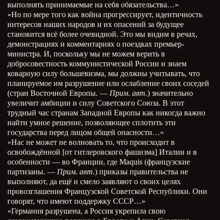
выполнять принимаемые на себя обязательства…»
«Но по мере того как война прогрессирует, идентичность
интересов наших народов и их опасений за будущее
становится всё более очевидной. Это мы видим в речах,
демонстрациях и комментариях о поездках премьер-
министра. И, поскольку мы не можем верить в
добросовестность коммунистической России и знаем
коварную силу большевизма, мы должны учитывать, что
планируемое им разрушение или ослабление своих соседей
(стран Восточной Европы. —
Прим. авт.
) значительно
увеличит амбиции и силу Советского Союза. В этот
трудный час странам Западной Европы как никогда важно
найти умное решение, позволяющее сплотить эти
государства перед лицом общей опасности…»
«Нас не может не волновать то, что происходит в
освобождённой [от гитлеровского фашизма] Италии и в
особенности — во Франции, где Maquis (французские
партизаны. —
Прим. авт.
) приказы правительства не
выполняют, да ещё и смело заявляют о своих целях
провозглашения Французской Советской Республики. Они
говорят, что имеют поддержку СССР…»
«Германия разрушена, а Россия укрепила свою