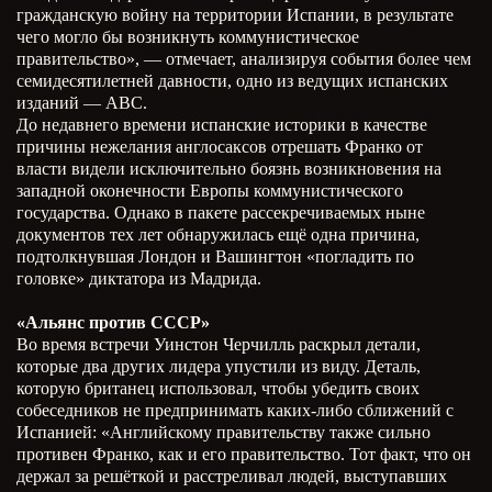
гражданскую войну на территории Испании, в результате
чего могло бы возникнуть коммунистическое
правительство», — отмечает, анализируя события более чем
семидесятилетней давности, одно из ведущих испанских
изданий — АВС.
До недавнего времени испанские историки в качестве
причины нежелания англосаксов отрешать Франко от
власти видели исключительно боязнь возникновения на
западной оконечности Европы коммунистического
государства. Однако в пакете рассекречиваемых ныне
документов тех лет обнаружилась ещё одна причина,
подтолкнувшая Лондон и Вашингтон «погладить по
головке» диктатора из Мадрида.
«Альянс против СССР»
Во время встречи Уинстон Черчилль раскрыл детали,
которые два других лидера упустили из виду. Деталь,
которую британец использовал, чтобы убедить своих
собеседников не предпринимать каких-либо сближений с
Испанией: «Английскому правительству также сильно
противен Франко, как и его правительство. Тот факт, что он
держал за решёткой и расстреливал людей, выступавших