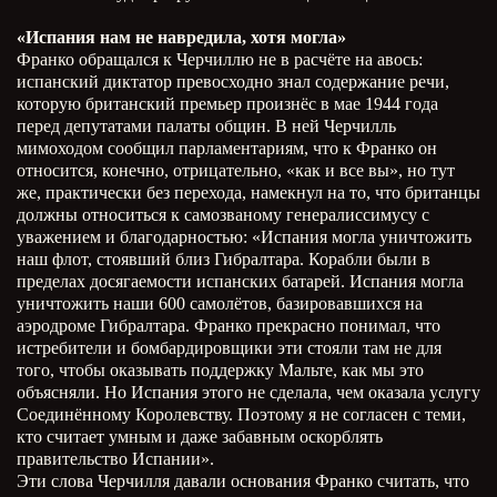
«Испания нам не навредила, хотя могла»
Франко обращался к Черчиллю не в расчёте на авось:
испанский диктатор превосходно знал содержание речи,
которую британский премьер произнёс в мае 1944 года
перед депутатами палаты общин. В ней Черчилль
мимоходом сообщил парламентариям, что к Франко он
относится, конечно, отрицательно, «как и все вы», но тут
же, практически без перехода, намекнул на то, что британцы
должны относиться к самозваному генералиссимусу с
уважением и благодарностью: «Испания могла уничтожить
наш флот, стоявший близ Гибралтара. Корабли были в
пределах досягаемости испанских батарей. Испания могла
уничтожить наши 600 самолётов, базировавшихся на
аэродроме Гибралтара. Франко прекрасно понимал, что
истребители и бомбардировщики эти стояли там не для
того, чтобы оказывать поддержку Мальте, как мы это
объясняли. Но Испания этого не сделала, чем оказала услугу
Соединённому Королевству. Поэтому я не согласен с теми,
кто считает умным и даже забавным оскорблять
правительство Испании».
Эти слова Черчилля давали основания Франко считать, что