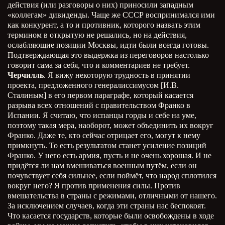
действия (или разговоры о них) приносили западным
«коллегам» дивиденды. Чаще же СССР воспринимался ими
как конкурент, а то и противник, которого назвать этим
термином в открытую не решались, но на действия,
ослабляющие позиции Москвы, идти были всегда готовы.
Подтверждающая это выдержка из переговоров настолько
говорит сама за себя, что и комментариев не требует.
Черчилль
. Я вижу некоторую трудность в принятии
проекта, предложенного генералиссимусом [И.В.
Сталиным] в его первом параграфе, который касается
разрыва всех отношений с правительством Франко в
Испании. Я считаю, что испанцы горды и себе на уме,
поэтому такая мера, наоборот, может объединить их вокруг
Франко. Даже те, кто сейчас отрицает его, могут к нему
примкнуть. То есть результатом станет усиление позиций
Франко. У него есть армия, пусть и не очень хорошая. И не
придётся ли нам вмешиваться военным путём, если он
почувствует себя сильнее, если поймёт, что народ сплотился
вокруг него? Я против применения силы. Против
вмешательства в страны с режимами, отличными от нашего.
За исключением случаев, когда эти страны нас беспокоят.
Что касается государств, которые были освобождены в ходе