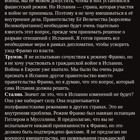
войны, мы не можем допустить, чтобы в них установился
фашистский режим. Но Испания — страна, которая участия
в войне не принимала. Поэтому я не хочу вмешиваться в её
внутренние дела. Правительству Её Величества [королевы
Великобритании] необходимо будет очень тщательно
взвесить этот вопрос, прежде чем принимать решение о
разрыве отношений с Испанией. Я готов принять все
необходимые меры в рамках дипломатии, чтобы ускорить
уход Франко из власти.
Трумэн.
Я не испытываю сочувствия к режиму Франко, но
я не хочу участвовать в гражданской войне в Испании.
Войны в Европе уже хватило. Мы были бы очень рады
признать в Испании другое правительство вместо
правительства Франко, но я думаю, что это вопрос, который
сама Испания должна решить.
Сталин.
Значит ли это, что в Испании изменений не будет?
Она уже набирает силу. Она подпитывается
полуфашистскими режимами в других странах. Это не
внутренняя проблема. Режим Франко был навязан испанцам
Гитлером и Муссолини. Я предполагаю, что вы не
испытываете никакой привязанности к Франко, но это
должно быть подтверждено фактами. Я не предлагаю ни
военного вмешательства, ни развязывания гражданской