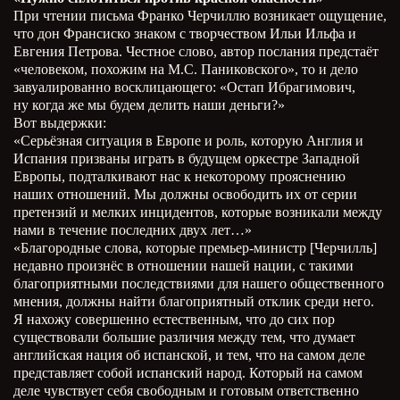
При чтении письма Франко Черчиллю возникает ощущение,
что дон Франсиско знаком с творчеством Ильи Ильфа и
Евгения Петрова. Честное слово, автор послания предстаёт
«человеком, похожим на М.С. Паниковского», то и дело
завуалированно восклицающего: «Остап Ибрагимович,
ну когда же мы будем делить наши деньги?»
Вот выдержки:
«Серьёзная ситуация в Европе и роль, которую Англия и
Испания призваны играть в будущем оркестре Западной
Европы, подталкивают нас к некоторому прояснению
наших отношений. Мы должны освободить их от серии
претензий и мелких инцидентов, которые возникали между
нами в течение последних двух лет…»
«Благородные слова, которые премьер-министр [Черчилль]
недавно произнёс в отношении нашей нации, с такими
благоприятными последствиями для нашего общественного
мнения, должны найти благоприятный отклик среди него.
Я нахожу совершенно естественным, что до сих пор
существовали большие различия между тем, что думает
английская нация об испанской, и тем, что на самом деле
представляет собой испанский народ. Который на самом
деле чувствует себя свободным и готовым ответственно