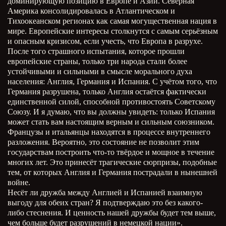
доминирующую позицию в Европе и Азии. Северная
Америка консолидировалась в Атлантическом и
Тихоокеанском регионах как самая могущественная нация в
мире. Европейские интересы столкнутся с самым серьёзным
и опасным кризисом, если учесть, что Европа в разрухе.
После того страшного испытания, которое прошли
европейские страны, только три народа стали более
устойчивыми и сильными в смысле морального духа
населения: Англия, Германия и Испания. С учётом того, что
Германия разрушена, только Англия остаётся фактически
единственной силой, способной противостоять Советскому
Союзу. И я думаю, что вы должны увидеть: только Испания
может стать вам настоящим верным и сильным союзником.
Французы и итальянцы находятся в процессе внутреннего
разложения. Вероятно, это состояние не позволит этим
государствам построить что-то твёрдое и мощное в течение
многих лет. Это принесёт трагические сюрпризы, подобные
тем, от которых Англия и Германия пострадали в нынешней
войне.
Несёт ли дружба между Англией и Испанией взаимную
выгоду для обеих стран? Я подтверждаю это без какого-
либо стеснения. И ценность нашей дружбы будет тем выше,
чем больше будет разрушений в немецкой нации».