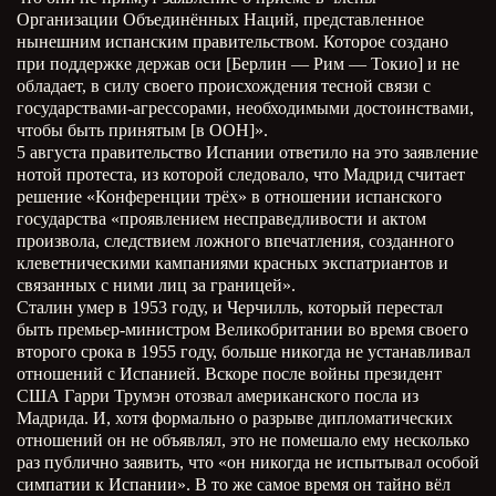
Организации Объединённых Наций, представленное
нынешним испанским правительством. Которое создано
при поддержке держав оси [Берлин — Рим — Токио] и не
обладает, в силу своего происхождения тесной связи с
государствами-агрессорами, необходимыми достоинствами,
чтобы быть принятым [в ООН]».
5 августа правительство Испании ответило на это заявление
нотой протеста, из которой следовало, что Мадрид считает
решение «Конференции трёх» в отношении испанского
государства «проявлением несправедливости и актом
произвола, следствием ложного впечатления, созданного
клеветническими кампаниями красных экспатриантов и
связанных с ними лиц за границей».
Сталин умер в 1953 году, и Черчилль, который перестал
быть премьер-министром Великобритании во время своего
второго срока в 1955 году, больше никогда не устанавливал
отношений с Испанией. Вскоре после войны президент
США Гарри Трумэн отозвал американского посла из
Мадрида. И, хотя формально о разрыве дипломатических
отношений он не объявлял, это не помешало ему несколько
раз публично заявить, что «он никогда не испытывал особой
симпатии к Испании». В то же самое время он тайно вёл