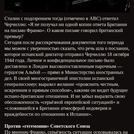
Сталин с подозрением тогда (отмечено в АВС) ответил
Черчиллю: «Я не получал ни одной копии ответа Британии
на письмо Франко». О каком письме говорил британский
премьер?
Сегодня после рассекречивания документов того периода
мы можем с уверенностью сказать, что речь шла о послании,
которое испанский диктатор отправил Черчиллю 18 октября
1944 года. Личное и конфиденциальное письмо было
доставлено в Лондон высокопоставленным нарочным —
герцогом Альбой — прямо в Министерство иностранных
дел. В своей многостраничной эпистолии испанский
генералиссимус выразил желание «прояснить честным,
искренним и прямым способом», какими он видит будущие
испано-британские отношения. И не забыл выразить свою
обеспокоенность «серьёзной европейской ситуацией» и
«сложившейся в Британии атмосферой недоверия и
враждебности по отношению к Испании».
Против «гегемонии» Советского Союза
По мнению Франко, серьёзность ситуации основывалась на