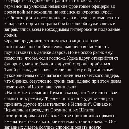
государства. Однако нейтралитет этот оказался с
германским уклоном: немецкие фронтовые офицеры во
время войны проходили на испанских курортах курсы
реабилитации и восстановления, а в средиземноморских и
канарских портах «страны боя быков» обслуживались и
заправлялись всем необходимым гитлеровские подводные
лодки.
Франко предпочитал занимать позицию «возле
потенциального победителя», дающую возможность
поучаствовать в дележе лавров. Но не особо рьяно ему
помогать, чтобы, если госпожа Удача вдруг отвернётся от
фаворита, можно было и к другой стороне прибиться.
Такой расклад позволял американскому и британскому
руководителям соглашаться с мнением советского лидера,
что Франко, безусловно, сукин сын, однако при этом делая
пометочку: «Но это наш сукин сын».
«На том же заседании Трумэн сказал, что "не испытывает
симпатий к режиму Франко" и что он "будет очень рад
признать другое правительство в Испании". Однако и
Черчилль, и президент Соединённых Штатов
позиционировали себя в качестве противников прямого
вмешательства, на которое намекал Сталин вначале. Оба
западных лидера боялись спровоцировать новую