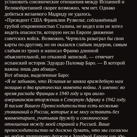
установить союзнические отношения между Испанией и
Великобританией скорее возможно, чем нет. Однако
добиться желаемого Мадриду не удалось.
«Президент США Франклин Рузвельт, соблазнённый
грубой откровенностью Сталина, не видел или не хотел
видеть опасности, которую несло Европе движение
советских войск. Возможно, Черчилль разыграл бы свои
карты по-другому, но он оказался слабым лидером, самым
слабым из троих и написал Франко длинной
объяснительной, но отказной запиской, — отмечает
испанский историк Эдуардо Паломар Баро. — В которой
важны лишь два абзаца».
Вот абзацы, выделенные Баро:
«
Я не забываю, что Испания не заняла враждебную нам
позицию в два критических момента войны.
А именно: во
время распада Франции в 1940 году и при англо-
американском вторжении в Северную Африку в 1942 году.
В письме Вашего Превосходительства есть несколько
упоминаний о России, которые я не могу оставить без
комментариев, учитывая дружбу и союзнические
отношения между моей страной и Россией.
Ваше
превосходительство не должно думать, что мы согласны
на любую группировку держав в Западной Европе или где-