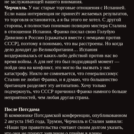
не заслуживающей нашего внимания.
Черчилль.
У нас старые торговые отношения с Испанией.
Если наша интервенция не принесёт желаемых результатов,
то торговля остановится, а я бы этого не хотел. С другой
стороны, я полностью понимаю позицию мистера Сталина
в отношении Испании. Франко послал свою Голубую
Дивизию в Россию [сражаться вместе с немцами против
СССР], поэтому я понимаю, что вы расстроены. Но когда
дело доходит до Великобритании… Испания
воздерживалась от каких-либо действий против нас во
время войны. А для неё это был подходящий момент —
пойди она на конфликт, это могло бы вызвать у нас
катастрофу. Никто не сомневается, что генералиссимус
Сталин не любит Франко, и я думаю, что большинство
британцев разделяет эту антипатию. Хочу только
подчеркнуть, что СССР причинил Франко намного больше
неприятностей, чем любая другая страна.
После Потсдама
В коммюнике Потсдамской конференции, опубликованном
2 августа 1945 года, Трумэн, Черчилль и Сталин заявили:
«Наши три правительства считают своим долгом указать,
что они не примут заявление о приёме в члены