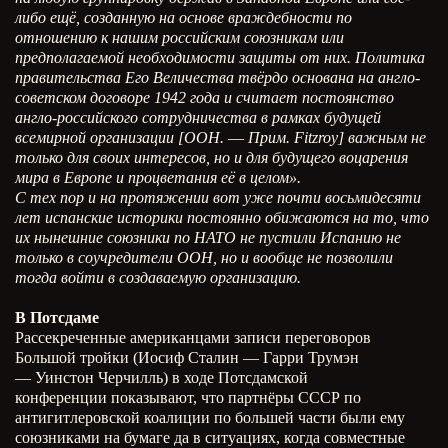
либо ещё, созданную на основе враждебности по
отношению к нашим российским союзникам или
предполагаемой необходимости защиты от них.
Политика
правительства Его Величества твёрдо основана на англо-
советском договоре 1942 года и считает постоянство
англо-российского сотрудничества в рамках будущей
всемирной организации [ООН.
—
Прим.
Fitzroy
] важным не
только для своих интересов, но и для будущего воцарения
мира в Европе и процветания её в целом».
С тех пор и на протяжении вот уже почти восьмидесяти
лет испанские историки постоянно обижаются на то, что
их нынешние союзники по НАТО не пустили Испанию не
только в соучредители ООН, но и вообще не позволили
тогда войти в создаваемую организацию.
В Потсдаме
Рассекреченные американцами записи переговоров
Большой тройки (Иосиф Сталин — Гарри Трумэн
— Уинстон Черчилль) в ходе Потсдамской
конференции показывают, что партнёры СССР по
антигитлеровской коалиции по большей части были ему
союзниками на бумаге да в ситуациях, когда совместные