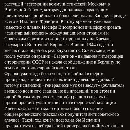
растущей «гегемонии коммунистической Москвы» в
Восточной Европе, которая дополнялась «растущим
влиянием коварной власти большевизма» на Западе. Прежде
всего в Италии и Франции. К тому времени уже было
известно о планах Иосифа Виссарионовича сформировать
«санитарный кордон» между западными странами и
Советским Союзом из «ориентированных на Кремль
государств Восточной Европы». В июне 1944 года эта
мысль стала обретать реальную плоть: Советская армия
после успеха операции «Багратион» выдавила гитлеровцев
с территории СССР и начала своё движение к Берлину по
землям восточноевропейских стран.
Франко уже тогда было ясно, что война Гитлером
проиграна, а победители-союзники далеко не едины. И
потому испанский «генералиссимус без заслуг» (обладатель
высшего военного звания, не выигравший при этом ни
одной битвы мирового масштаба) решил сыграть на
противоречиях участников антигитлеровской коалиции.
Идеей каудильо ни мало ни много было создание
общеевропейского (насколько получится) антисоветского
альянса. Такой ход конём позволил бы Испании
превратиться из нейтральной проигравшей войну страны в