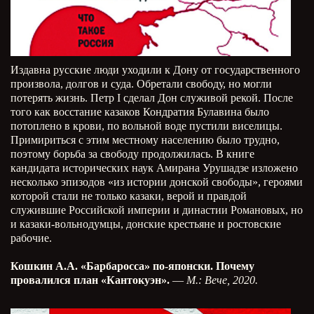
Издавна русские люди уходили к Дону от государственного
произвола, долгов и суда. Обретали свободу, но могли
потерять жизнь. Петр I сделал Дон служивой рекой. После
того как восстание казаков Кондратия Булавина было
потоплено в крови, по вольной воде пустили виселицы.
Примириться с этим местному населению было трудно,
поэтому борьба за свободу продолжилась. В книге
кандидата исторических наук Амирана Урушадзе изложено
несколько эпизодов «из истории донской свободы», героями
которой стали не только казаки, верой и правдой
служившие Российской империи и династии Романовых, но
и казаки-вольнодумцы, донские крестьяне и ростовские
рабочие.
Кошкин А.А. «Барбаросса» по-японски. Почему
провалился план «Кантокуэн».
—
М.: Вече, 2020.