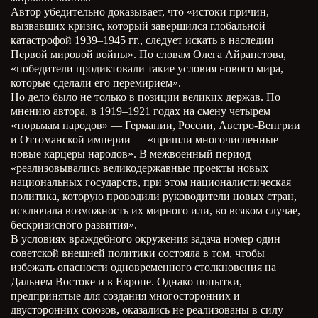
Автор убедительно доказывает, что «истоки причин,
вызвавших кризис, который завершился глобальной
катастрофой 1939–1945 гг., следует искать в наследии
Первой мировой войны». По словам Олега Айрапетова,
«победители продиктовали такие условия нового мира,
которые сделали его перемирием».
Но дело было не только в позиции великих держав. По
мнению автора, в 1919–1921 годах на смену четырем
«тюрьмам народов» — Германии, России, Австро-Венгрии
и Оттоманской империи — «пришли многочисленные
новые карцеры народов». В межвоенный период
«реализовывались великодержавные проекты новых
национальных государств, при этом националистическая
политика, которую проводили руководители новых стран,
исключала возможность их мирного или, во всяком случае,
бескризисного развития».
В условиях враждебного окружения задача номер один
советской внешней политики состояла в том, чтобы
избежать опасности одновременного столкновения на
Дальнем Востоке и в Европе. Однако попытки,
предпринятые для создания многосторонних и
двусторонних союзов, оказались не реализованы в силу