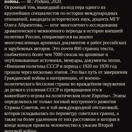
войны.
—
М.: Родина, 2020.
Огромный том, вышедший из-под пера одного из
крупнейших специалистов по истории международных
отношений, кандидата исторических наук, доцента МГУ
Олега Айрапетова, — итог многолетнего исследования
драматического межвоенного периода в истории внешней
политики России, опирающегося на анализ
многочисленных архивных документов и работ российских
и зарубежных авторов. Это почти 800 страниц текста,
снабженного более чем 7000 сносок на архивные и
опубликованные источники, мемуары, документы эпохи.
«Внешняя политика СССР в период с 1920 по 1939 год
прошла через несколько этапов. Это был путь от завершения
Гражданской войны и интервенции, от военно-
политического бессилия страны во враждебном окружении
до резкого усиления СССР и превращения его в
важнейшего игрока на политическом поле Европы». Этапы
определялись не только логикой внутреннего развития
Страны Советов, но и той международной обстановкой,
которая складывалась по периметру советских границ, а
также на более удаленном от них расстоянии и которая в
конце концов привела человечество к ужасам Второй
мировой войны.