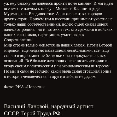
уж ему самому не довелось пройти по её камням. И мы идём
все вместе плечом к плечу в Москве и Калининграде,
Мурманске и Владивостоке. А также в сотнях городов
других стран. Причём там в шествии принимают участие не
только наши соотечественники, волею судеб оказавшиеся
далеко от родины, но и потомки тех, кто сражался в войсках
наших союзников, партизанил, участвовал в
Сопротивлении.
Мир стремительно меняется на наших глазах. Итоги Второй
мировой, ещё недавно казавшиеся незыблемыми, всё чаще
ставятся под сомнение без всяких на то документальных
оснований. Всё больше желающих переписать историю в
угоду своим политическим или экономическим интересам.
Но мы и сами не забудем, какой была самая страшная война
в истории человечества, и другим забыть не дадим.
Фото: РИА «Новости»
Василий Лановой, народный артист
СССР, Герой Труда РФ,