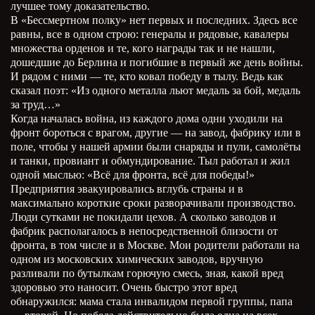
лучшее тому доказательство.
В «Бессмертном полку» нет первых и последних. Здесь все
равны, все в одном строю: генералы и рядовые, кавалеры
множества орденов и те, кого награды так и не нашли,
дошедшие до Берлина и погибшие в первый же день войны.
И рядом с ними — те, кто ковал победу в тылу. Ведь как
сказал поэт: «Из одного металла льют медаль за бой, медаль
за труд…»
Когда началась война, из каждого дома одни уходили на
фронт бороться с врагом, другие — на завод, фабрику или в
поле, чтобы у нашей армии были снаряды и пули, самолёты
и танки, провиант и обмундирование. Тыл работал и жил
одной мыслью: «Всё для фронта, всё для победы!»
Предприятия эвакуировались вглубь страны и в
максимально короткие сроки разворачивали производство.
Люди сутками не покидали цехов. А сколько заводов и
фабрик располагалось в непосредственной близости от
фронта, в том числе и в Москве. Мои родители работали на
одном из московских химических заводов, вручную
разливали по бутылкам горючую смесь, зная, какой вред
здоровью это наносит. Очень быстро этот вред
обнаружился: мама стала инвалидом первой группы, папа