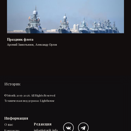
Праздник флота
Арсений Замостьянов, Александр Орлов
Историк
© Istorik 2015-2026. All Rights Reserved
Техническая поддержка:
Lighthouse
Информация
Редакция
О нас
info@istorik.info
Контакты