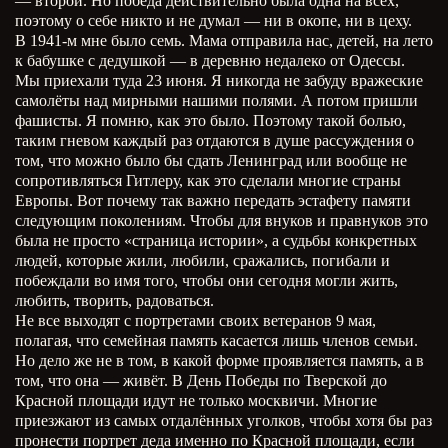
— второй. Но победа действительно была одна на всех,
поэтому о себе никто и не думал — ни в окопе, ни в цеху.
В 1941-м мне было семь. Мама отправила нас, детей, на лето
к бабушке с дедушкой — в деревню недалеко от Одессы.
Мы приехали туда 23 июня. Я никогда не забуду вражеские
самолёты над мирными нашими полями. А потом пришли
фашисты. Я помню, как это было. Поэтому такой болью,
таким гневом каждый раз отдаются в душе рассуждения о
том, что можно было бы сдать Ленинград или вообще не
сопротивляться Гитлеру, как это сделали многие страны
Европы. Вот почему так важно передать эстафету памяти
следующим поколениям. Чтобы для внуков и правнуков это
была не просто «страница истории», а судьбы конкретных
людей, которые жили, любили, сражались, погибали и
побеждали во имя того, чтобы они сегодня могли жить,
любить, творить, радоваться.
Не все выходят с портретами своих ветеранов 9 мая,
полагая, что семейная память касается лишь членов семьи.
Но дело же не в том, в какой форме проявляется память, а в
том, что она — живёт. В День Победы по Тверской до
Красной площади идут не только москвичи. Многие
приезжают из самых отдалённых уголков, чтобы хотя бы раз
пронести портрет деда именно по Красной площади, если