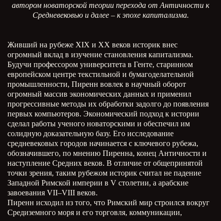
автором новаторской теории перехода от Античности к
Средневековью и далее – к эпохе капитализма.
Живший на рубеже XIX и XX веков историк внес
огромный вклад в изучение становления капитализма.
Будучи профессором университета в Генте, старинном
европейском центре текстильной и бумагоделательной
промышленности, Пиренн вовлек в научный оборот
огромный массив экономических данных и применил
прогрессивные методы их обработки задолго до появления
первых компьютеров. Экономический подход к истории
сделал работы ученого новаторскими и обеспечил им
солидную доказательную базу. Его исследование
средневековых городов начинается с ключевого рубежа,
обозначившего, по мнению Пиренна, конец Античности и
наступление Средних веков. В отличие от общепринятой
точки зрения, таким рубежом историк считал не падение
Западной Римской империи в V столетии, а арабские
завоевания VII–VIII веков.
Пиренн исходил из того, что Римский мир строился вокруг
Средиземного моря и его торговля, коммуникации,