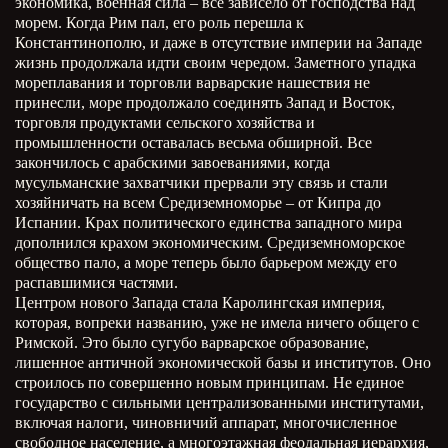
экономика, военная сила – все зависело от господства над
морем. Когда Рим пал, его роль перешла к
Константинополю, и даже в отсутствие империи на Западе
жизнь продолжала идти своим чередом. Заметного упадка
мореплавания и торговли варварские нашествия не
принесли, море продолжало соединять Запад и Восток,
торговля продуктами сельского хозяйства и
промышленности оставалась весьма обширной. Все
закончилось с арабскими завоеваниями, когда
мусульманские захватчики прервали эту связь и стали
хозяйничать на всем Средиземноморье – от Кипра до
Испании. Крах политического единства западного мира
дополнился крахом экономическим. Средиземноморское
общество пало, а море теперь было барьером между его
распавшимися частями.
Центром нового Запада стала Каролингская империя,
которая, вопреки названию, уже не имела ничего общего с
Римской. Это было сугубо варварское образование,
лишенное античной экономической базы и институтов. Оно
строилось по совершенно новым принципам. Не единое
государство с сильными централизованными институтами,
включая налоги, чиновничий аппарат, многочисленное
свободное население, а многоэтажная феодальная иерархия,