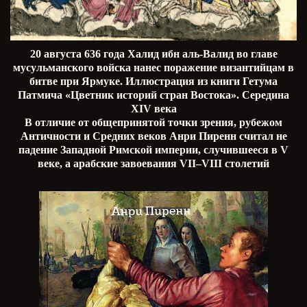
20 августа 636 года Халид ибн аль-Валид во главе
мусульманского войска нанес поражение византийцам в
битве при Ярмуке. Иллюстрация из книги Гетума
Патмича «Цветник историй стран Востока». Середина
XIV века
В отличие от общепринятой точки зрения, рубежом
Античности и Средних веков Анри Пиренн считал не
падение Западной Римской империи, случившееся в V
веке, а арабские завоевания VII–VIII столетий