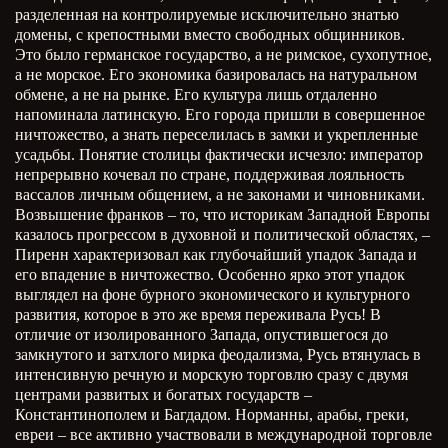
разделенная на контролируемые исключительно знатью
домены, с крепостными вместо свободных общинников.
Это было германское государство, а не римское, сухопутное,
а не морское. Его экономика базировалась на натуральном
обмене, а не на рынке. Его культура лишь отдаленно
напоминала латинскую. Его города пришли в совершенное
ничтожество, а знать переселилась в замки и укрепленные
усадьбы. Понятие столицы фактически исчезло: император
непрерывно кочевал по стране, поддерживая лояльность
вассалов личным общением, а не законами и чиновниками.
Возвышение франков – то, что историкам Западной Европы
казалось прогрессом в духовной и политической областях, –
Пиренн характеризовал как глубочайший упадок Запада и
его впадение в ничтожество. Особенно ярко этот упадок
выглядел на фоне бурного экономического и культурного
развития, которое в это же время переживала Русь! В
отличие от изолированного Запада, опустившегося до
замкнутого и затхлого мирка феодализма, Русь втянулась в
интенсивную речную и морскую торговлю сразу с двумя
центрами развитых и богатых государств –
Константинополем и Багдадом. Норманны, арабы, греки,
евреи – все активно участвовали в международной торговле