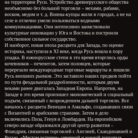
на территории Руси. Устройство древнерусского общества
необъяснимо без большой торговли – мехами, рабами,
воском, медом и т. д. Воины-купцы жили в городах, а не на
селе и отлично умели пользоваться водными
коммуникациями. Они интенсивно заимствовали
культурные инновации у Юга и Востока и построили
собственное сильное государство.
И наоборот, новая эпоха расцвета для Запада, по оценке
историка, наступила в XI веке, когда Русь вошла в пору
упадка. В южнорусские степи в это время вторглись орды
кочевников – печенегов, затем половцев, которые
перерезали международные торговые маршруты и лишили
Русь внешних рынков. Это заставило наших предков пойти
по пути феодальной раздробленности, которым двумя
веками ранее двигалась Западная Европа. Напротив, на
Западе в это время произошел экономический и социальный
подъем, связанный с возрождением дальней торговли. Все
началось с расцвета Венеции и Амальфи, создававших связи
с Византией и арабскими странами. Затем в дело
включились Пиза, Генуя и Ломбардия. На европейском
северо-западе образовался другой центр развития –
Фландрия, связанная торговлей с Англией, Скандинавией и
Русью. «Местом встречи» северной и южной торговых