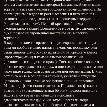
систем стали знаменитые ярмарки Шампани. Активизация
торговли вызвала к жизни городскую промышленность. За
обогащением следовали рост населения и интенсивная
колонизация прежде диких или заброшенных территорий
(«великая распашка»). Первый крестовый поход
окончательно вырвал Средиземное море из мусульманских
рук и позволил европейцам восстановить морскую
торговлю.
В каролингские же времена западноевропейские города
вряд ли вообще можно назвать таковыми, поскольку они
были лишены двух основных атрибутов: среднего класса
(протобуржуазии) и коммунальной организации
(автономного городского права). Светское общество в это
время не нуждалось в городах, и они сохранились в том или
ином виде только благодаря церковной организации. В них
остались жить в основном клирики, учителя и студенты
церковных школ, а также обслуживавший их персонал.
Мэрами де-факто стали епископы. Параллельно феодалы
возводили укрепленные замки (бурги), предоставлявшие
защиту и со временем начавшие исполнять
административные функции. Бурги населяли люди
военные, члены их семей и обслуга. Среднего класса и